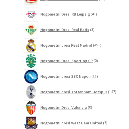
izdelkov
41
Nogometni Dresi RB Leipzig
41
izdelkov
3
Nogometni Dresi Real Betis
3
izdelki
451
Nogometni dresi Real Madrid
451
izdelkov
0
Nogometni Dresi Sporting CP
0
izdelkov
11
Nogometni dresi SSC Napoli
11
izdelkov
147
Nogometni dresi Tottenham Hotspur
147
izdelko
0
Nogometni Dresi Valencia
0
izdelkov
7
Nogometni dresi West Ham United
7
izdelkov