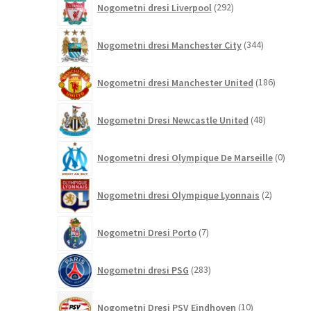
Nogometni dresi Liverpool
292
izdelkov
344
Nogometni dresi Manchester City
344
izdelkov
186
Nogometni dresi Manchester United
186
izdelkov
48
Nogometni Dresi Newcastle United
48
izdelkov
0
Nogometni dresi Olympique De Marseille
0
izdelk
2
Nogometni dresi Olympique Lyonnais
2
izdelka
7
Nogometni Dresi Porto
7
izdelkov
283
Nogometni dresi PSG
283
izdelkov
10
Nogometni Dresi PSV Eindhoven
10