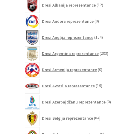
12
Dresi Albanija reprezentance
12
izdelkov
0
Dresi Andora reprezentance
0
izdelkov
154
Dresi Anglija reprezentance
154
izdelkov
203
Dresi Argentina reprezentance
203
izdelki
0
Dresi Armenija reprezentance
0
izdelkov
19
Dresi Avstrija reprezentance
19
izdelkov
0
Dresi Azerbajdžanu reprezentance
0
izdelkov
84
Dresi Belgija reprezentance
84
izdelkov
0