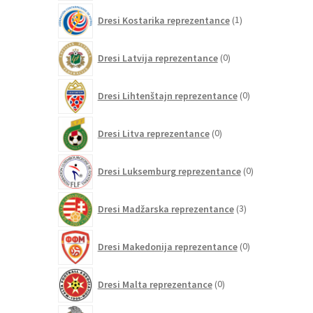
1
Dresi Kostarika reprezentance
1
izdelek
0
Dresi Latvija reprezentance
0
izdelkov
0
Dresi Lihtenštajn reprezentance
0
izdelkov
0
Dresi Litva reprezentance
0
izdelkov
0
Dresi Luksemburg reprezentance
0
izdelkov
3
Dresi Madžarska reprezentance
3
izdelki
0
Dresi Makedonija reprezentance
0
izdelkov
0
Dresi Malta reprezentance
0
izdelkov
73