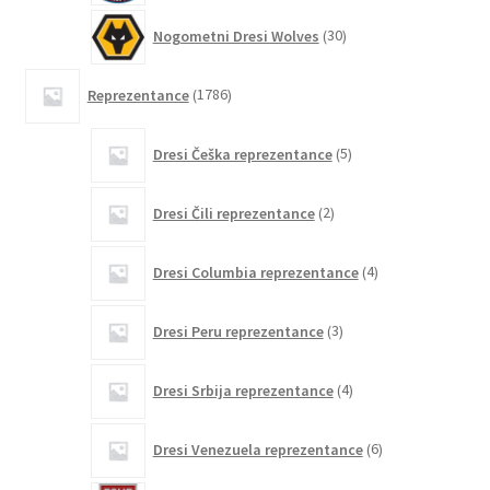
30
Nogometni Dresi Wolves
30
izdelkov
1786
Reprezentance
1786
izdelkov
5
Dresi Češka reprezentance
5
izdelkov
2
Dresi Čili reprezentance
2
izdelka
4
Dresi Columbia reprezentance
4
izdelki
3
Dresi Peru reprezentance
3
izdelki
4
Dresi Srbija reprezentance
4
izdelki
6
Dresi Venezuela reprezentance
6
izdelkov