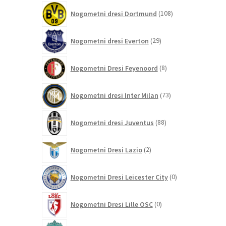
108
Nogometni dresi Dortmund
108
izdelkov
29
Nogometni dresi Everton
29
izdelkov
8
Nogometni Dresi Feyenoord
8
izdelkov
73
Nogometni dresi Inter Milan
73
izdelkov
88
Nogometni dresi Juventus
88
izdelkov
2
Nogometni Dresi Lazio
2
izdelka
0
Nogometni Dresi Leicester City
0
izdelkov
0
Nogometni Dresi Lille OSC
0
izdelkov
292