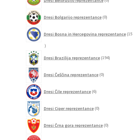
Dresi Belorusijo reprezentance
0
izdelkov
0
Dresi Bolgarijo reprezentance
0
izdelkov
Dresi Bosna in Hercegovina reprezentance
15
15
izdelkov
194
Dresi Brazilija reprezentance
194
izdelkov
0
Dresi Češčina reprezentance
0
izdelkov
6
Dresi Čile reprezentance
6
izdelkov
0
Dresi Ciper reprezentance
0
izdelkov
0
Dresi Črna gora reprezentance
0
izdelkov
29