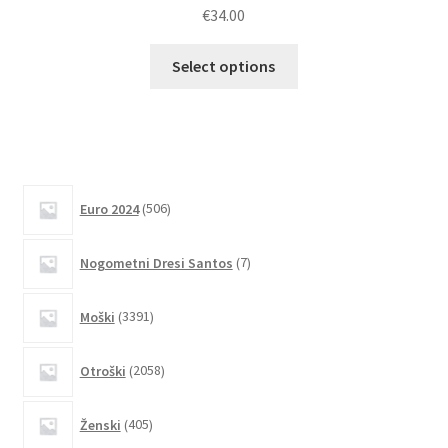
€
34.00
Ta
Select options
izdelek
ima
več
različic.
Možnosti
506
lahko
Euro 2024
506
izdelkov
izberete
7
na
Nogometni Dresi Santos
7
izdelkov
strani
3391
izdelka
Moški
3391
izdelkov
2058
Otroški
2058
izdelkov
405
Ženski
405
izdelkov