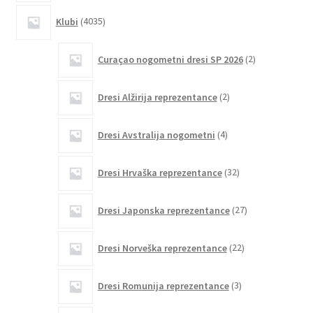
4035
Klubi
4035
izdelkov
2
Curaçao nogometni dresi SP 2026
2
izdelka
2
Dresi Alžirija reprezentance
2
izdelka
4
Dresi Avstralija nogometni
4
izdelki
32
Dresi Hrvaška reprezentance
32
izdelkov
27
Dresi Japonska reprezentance
27
izdelkov
22
Dresi Norveška reprezentance
22
izdelkov
3
Dresi Romunija reprezentance
3
izdelki