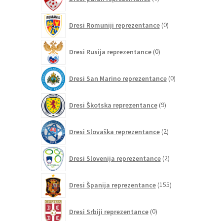
izdelkov
0
Dresi Romuniji reprezentance
0
izdelkov
0
Dresi Rusija reprezentance
0
izdelkov
0
Dresi San Marino reprezentance
0
izdelkov
9
Dresi Škotska reprezentance
9
izdelkov
2
Dresi Slovaška reprezentance
2
izdelka
2
Dresi Slovenija reprezentance
2
izdelka
155
Dresi Španija reprezentance
155
izdelkov
0
Dresi Srbiji reprezentance
0
izdelkov