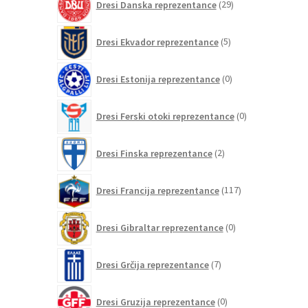
Dresi Danska reprezentance
29
izdelkov
5
Dresi Ekvador reprezentance
5
izdelkov
0
Dresi Estonija reprezentance
0
izdelkov
0
Dresi Ferski otoki reprezentance
0
izdelkov
2
Dresi Finska reprezentance
2
izdelka
117
Dresi Francija reprezentance
117
izdelkov
0
Dresi Gibraltar reprezentance
0
izdelkov
7
Dresi Grčija reprezentance
7
izdelkov
0
Dresi Gruzija reprezentance
0
izdelkov