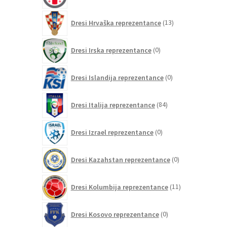
13
Dresi Hrvaška reprezentance
13
izdelkov
0
Dresi Irska reprezentance
0
izdelkov
0
Dresi Islandija reprezentance
0
izdelkov
84
Dresi Italija reprezentance
84
izdelkov
0
Dresi Izrael reprezentance
0
izdelkov
0
Dresi Kazahstan reprezentance
0
izdelkov
11
Dresi Kolumbija reprezentance
11
izdelkov
0
Dresi Kosovo reprezentance
0
izdelkov