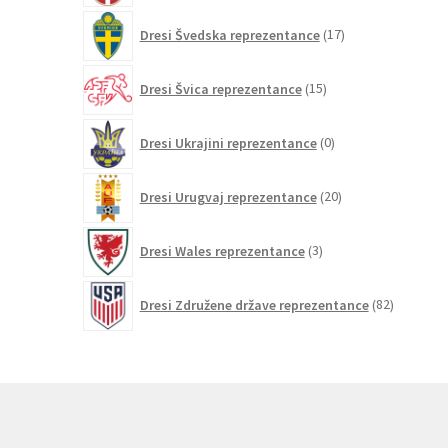
17
Dresi Švedska reprezentance
17
izdelkov
15
Dresi Švica reprezentance
15
izdelkov
0
Dresi Ukrajini reprezentance
0
izdelkov
20
Dresi Urugvaj reprezentance
20
izdelkov
3
Dresi Wales reprezentance
3
izdelki
82
Dresi Združene države reprezentance
82
izdelkov