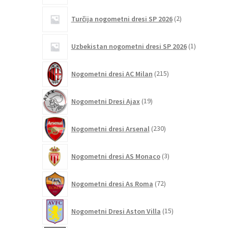
2
Turčija nogometni dresi SP 2026
2
izdelka
1
Uzbekistan nogometni dresi SP 2026
1
izdelek
215
Nogometni dresi AC Milan
215
izdelkov
19
Nogometni Dresi Ajax
19
izdelkov
230
Nogometni dresi Arsenal
230
izdelkov
3
Nogometni dresi AS Monaco
3
izdelki
72
Nogometni dresi As Roma
72
izdelkov
15
Nogometni Dresi Aston Villa
15
izdelkov