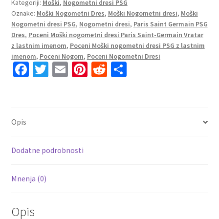
Kategoriji:
Moški
,
Nogometni dresi PSG
Saint-
Oznake:
Moški Nogometni Dres
,
Moški Nogometni dresi
,
Moški
Germain
Nogometni dresi PSG
,
Nogometni dresi
,
Paris Saint Germain PSG
Vratar
Dres
,
Poceni Moški nogometni dresi Paris Saint-Germain Vratar
Tretji
z lastnim imenom
,
Poceni Moški nogometni dresi PSG z lastnim
2023
imenom
,
Poceni Nogom
,
Poceni Nogometni Dresi
Kratek
Fa
T
E
Pi
R
S
Rokav
ce
wi
m
nt
e
h
+
b
tt
ai
er
d
ar
Kratke
o
er
l
es
di
e
hlače
Opis
DONNARUMMA
o
t
t
50
k
količina
Dodatne podrobnosti
Mnenja (0)
Opis