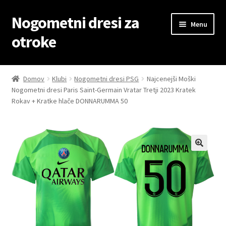
Nogometni dresi za
Skip
Skip
Menu
to
to
otroke
navigation
content
Domov
Domov
Klubi
Nogometni dresi PSG
Najcenejši Moški
Nogometni dresi Paris Saint-Germain Vratar Tretji 2023 Kratek
Blog
Rokav + Kratke hlače DONNARUMMA 50
Kontaktiraj nas
Košarica
Moj račun
Trgovina
Zaključek nakupa