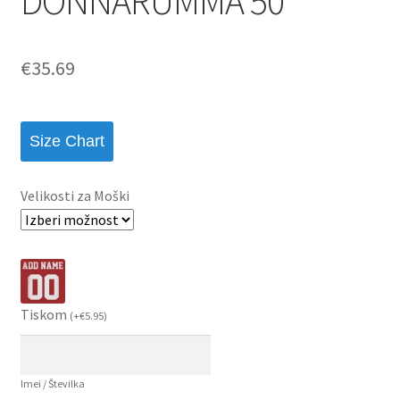
DONNARUMMA 50
€
35.69
Size Chart
Velikosti za Moški
Tiskom
(
+
€
5.95
)
Imei / Številka