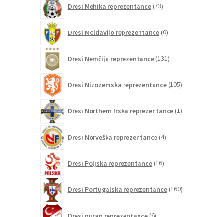
Dresi Mehika reprezentance
73
izdelkov
0
Dresi Moldavijo reprezentance
0
izdelkov
131
Dresi Nemčija reprezentance
131
izdelkov
105
Dresi Nizozemska reprezentance
105
izdelkov
1
Dresi Northern Irska reprezentance
1
izdelek
4
Dresi Norveška reprezentance
4
izdelki
16
Dresi Poljska reprezentance
16
izdelkov
160
Dresi Portugalska reprezentance
160
izdelkov
6
Dresi puran reprezentance
6