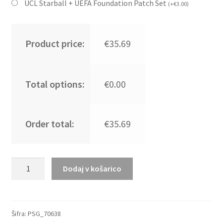
UCL Starball + UEFA Foundation Patch Set
(
+
€
3.00
)
Product price:
€35.69
Total options:
€0.00
Order total:
€35.69
Najcenejši
Dodaj v košarico
Moški
Nogometni
dresi
Paris
Šifra:
PSG_70638