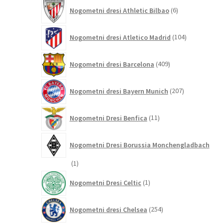
6
Nogometni dresi Athletic Bilbao
6
izdelkov
104
Nogometni dresi Atletico Madrid
104
izdelki
409
Nogometni dresi Barcelona
409
izdelkov
207
Nogometni dresi Bayern Munich
207
izdelkov
11
Nogometni Dresi Benfica
11
izdelkov
Nogometni Dresi Borussia Monchengladbach
1
1
izdelek
1
Nogometni Dresi Celtic
1
izdelek
254
Nogometni dresi Chelsea
254
izdelkov