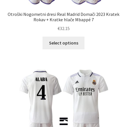
Otroški Nogometni dresi Real Madrid Domači 2023 Kratek
Rokav + Kratke hlače Mbappé 7
€
32.15
Ta
Select options
izdelek
ima
več
različic.
Možnosti
lahko
izberete
na
strani
izdelka