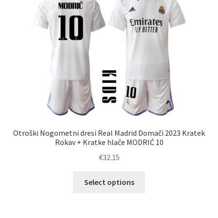
lahko
izberete
na
strani
izdelka
Otroški Nogometni dresi Real Madrid Domači 2023 Kratek
Rokav + Kratke hlače MODRIĆ 10
€
32.15
Ta
Select options
izdelek
ima
več