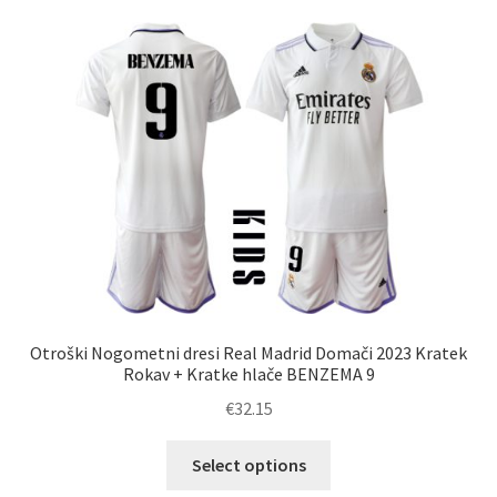
različic.
Možnosti
lahko
izberete
na
strani
izdelka
Otroški Nogometni dresi Real Madrid Domači 2023 Kratek
Rokav + Kratke hlače BENZEMA 9
€
32.15
Ta
Select options
izdelek