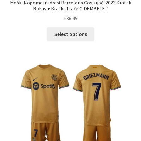
Moški Nogometni dresi Barcelona Gostujoči 2023 Kratek
Rokav + Kratke hlače O.DEMBELE 7
€
36.45
Ta
Select options
izdelek
ima
več
različic.
Možnosti
lahko
izberete
na
strani
izdelka