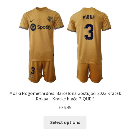
različic.
Možnosti
lahko
izberete
na
strani
izdelka
Moški Nogometni dresi Barcelona Gostujoči 2023 Kratek
Rokav + Kratke hlače PIQUE 3
€
36.45
Ta
Select options
izdelek