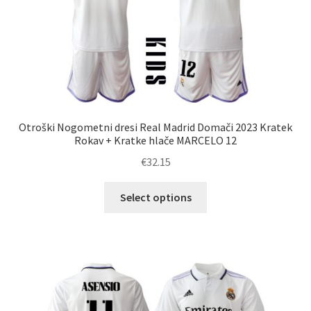
strani
izdelka
Otroški Nogometni dresi Real Madrid Domači 2023 Kratek
Rokav + Kratke hlače MARCELO 12
€
32.15
Ta
Select options
izdelek
ima
več
različic.
Možnosti
lahko
izberete