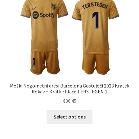
lahko
izberete
na
strani
izdelka
Moški Nogometni dresi Barcelona Gostujoči 2023 Kratek
Rokav + Kratke hlače TERSTEGEN 1
€
36.45
Ta
Select options
izdelek
ima
več