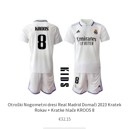
ima
več
različic.
Možnosti
lahko
izberete
na
strani
izdelka
Otroški Nogometni dresi Real Madrid Domači 2023 Kratek
Rokav + Kratke hlače KROOS 8
€
32.15