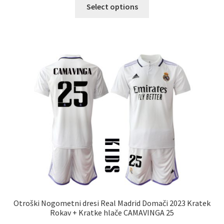
Ta
Select options
izdelek
ima
več
različic.
Možnosti
lahko
izberete
na
strani
izdelka
Otroški Nogometni dresi Real Madrid Domači 2023 Kratek
Rokav + Kratke hlače CAMAVINGA 25