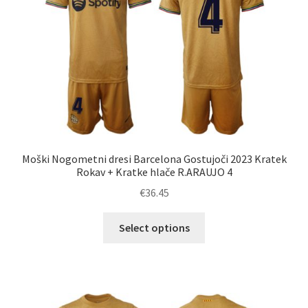
izberete
na
strani
izdelka
Moški Nogometni dresi Barcelona Gostujoči 2023 Kratek
Rokav + Kratke hlače R.ARAUJO 4
€
36.45
Ta
Select options
izdelek
ima
več
različic.
Možnosti