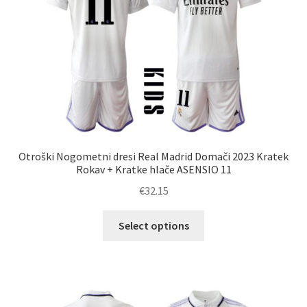
na
strani
izdelka
Otroški Nogometni dresi Real Madrid Domači 2023 Kratek
Rokav + Kratke hlače ASENSIO 11
€
32.15
Ta
Select options
izdelek
ima
več
različic.
Možnosti