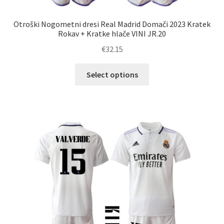
Otroški Nogometni dresi Real Madrid Domači 2023 Kratek
Rokav + Kratke hlače VINI JR.20
€
32.15
Ta
Select options
izdelek
ima
več
različic.
Možnosti
lahko
izberete
na
strani
izdelka