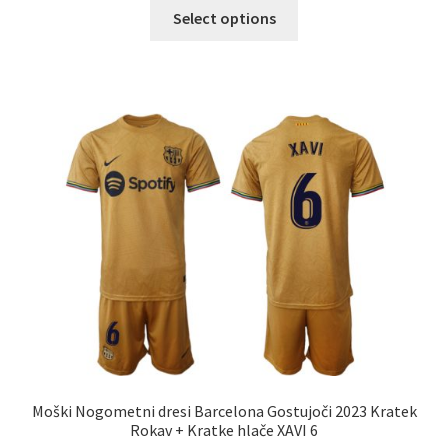
Ta
Select options
izdelek
ima
več
različic.
Možnosti
lahko
izberete
na
strani
izdelka
Moški Nogometni dresi Barcelona Gostujoči 2023 Kratek
Rokav + Kratke hlače XAVI 6