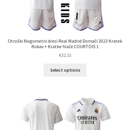
Otroški Nogometni dresi Real Madrid Domači 2023 Kratek
Rokav + Kratke hlače COURTOIS 1
€
32.15
Ta
Select options
izdelek
ima
več
različic.
Možnosti
lahko
izberete
na