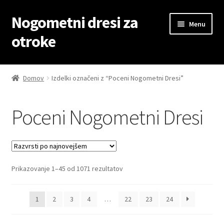
Nogometni dresi za
Skip
Skip
Menu
to
to
otroke
navigation
content
Domov
Domov
Izdelki označeni z “Poceni Nogometni Dresi”
Blog
Poceni Nogometni Dresi
Kontaktiraj nas
Košarica
Sorted
Prikazovanje 1–45 od 1071 rezultatov
Moj račun
by
latest
Trgovina
1
2
3
4
…
22
23
24
Zaključek nakupa