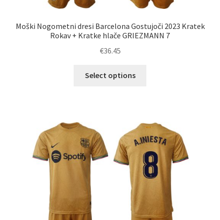
Moški Nogometni dresi Barcelona Gostujoči 2023 Kratek
Rokav + Kratke hlače GRIEZMANN 7
€
36.45
Ta
Select options
izdelek
ima
več
različic.
Možnosti
lahko
izberete
na
strani
izdelka