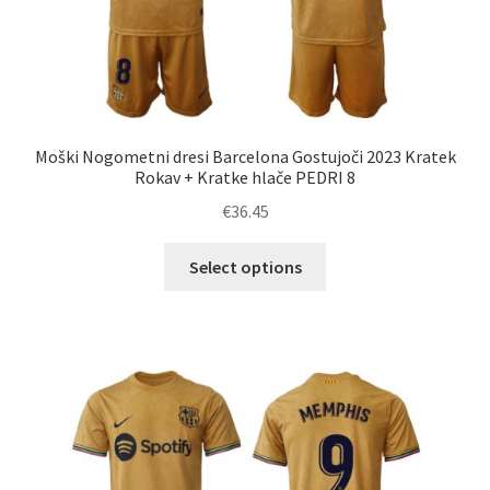
Moški Nogometni dresi Barcelona Gostujoči 2023 Kratek
Rokav + Kratke hlače PEDRI 8
€
36.45
Ta
Select options
izdelek
ima
več
različic.
Možnosti
lahko
izberete
na