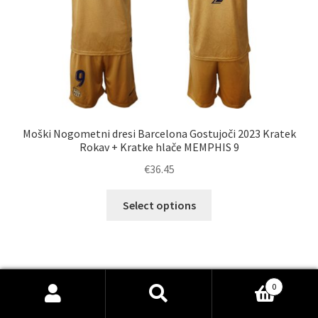
strani
izdelka
Moški Nogometni dresi Barcelona Gostujoči 2023 Kratek
Rokav + Kratke hlače MEMPHIS 9
€
36.45
Ta
Select options
izdelek
ima
več
različic.
Možnosti
0
Išči:
Iskanje
lahko