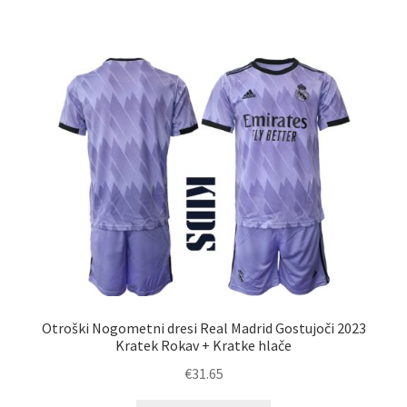
ima
več
različic.
Možnosti
lahko
izberete
na
strani
izdelka
Otroški Nogometni dresi Real Madrid Gostujoči 2023
Kratek Rokav + Kratke hlače
€
31.65