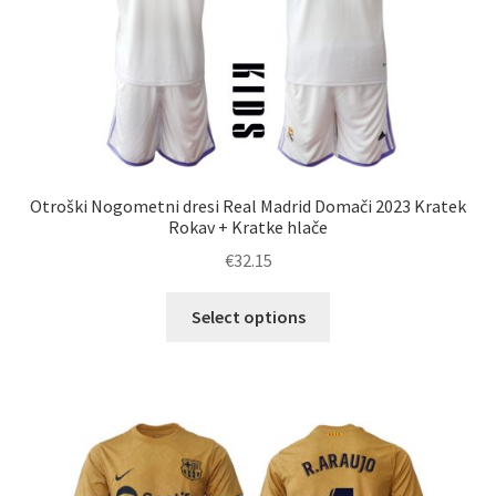
strani
izdelka
Otroški Nogometni dresi Real Madrid Domači 2023 Kratek
Rokav + Kratke hlače
€
32.15
Ta
Select options
izdelek
ima
več
različic.
Možnosti
lahko