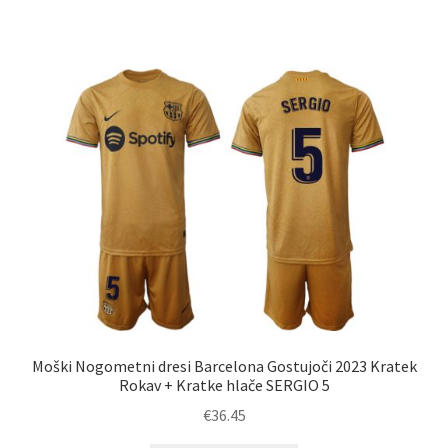
ima
več
različic.
Možnosti
lahko
izberete
na
strani
izdelka
Moški Nogometni dresi Barcelona Gostujoči 2023 Kratek
Rokav + Kratke hlače SERGIO 5
€
36.45