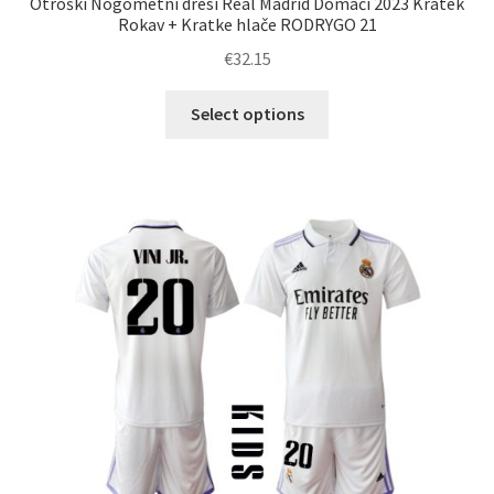
Otroški Nogometni dresi Real Madrid Domači 2023 Kratek
Rokav + Kratke hlače RODRYGO 21
€
32.15
Ta
Select options
izdelek
ima
več
različic.
Možnosti
lahko
izberete
na
strani
izdelka