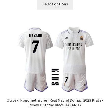
Ta
Select options
izdelek
ima
več
različic.
Možnosti
lahko
izberete
na
strani
izdelka
Otroški Nogometni dresi Real Madrid Domači 2023 Kratek
Rokav + Kratke hlače HAZARD 7