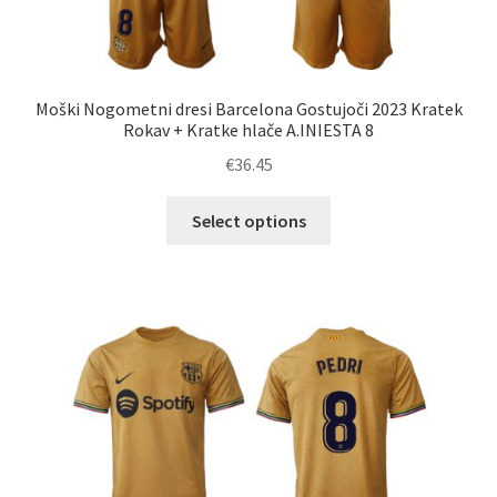
Moški Nogometni dresi Barcelona Gostujoči 2023 Kratek
Rokav + Kratke hlače A.INIESTA 8
€
36.45
Ta
Select options
izdelek
ima
več
različic.
Možnosti
lahko
izberete
na
strani
izdelka