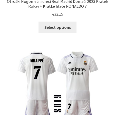
Otroški Nogometni dresi Real Madrid Domači 2023 Kratek
Rokav + Kratke hlače RONALDO 7
€
32.15
Ta
Select options
izdelek
ima
več
različic.
Možnosti
lahko
izberete
na
strani
izdelka