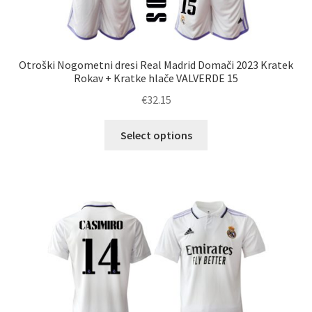
Otroški Nogometni dresi Real Madrid Domači 2023 Kratek
Rokav + Kratke hlače VALVERDE 15
€
32.15
Ta
Select options
izdelek
ima
več
različic.
Možnosti
lahko
izberete
na
strani
izdelka