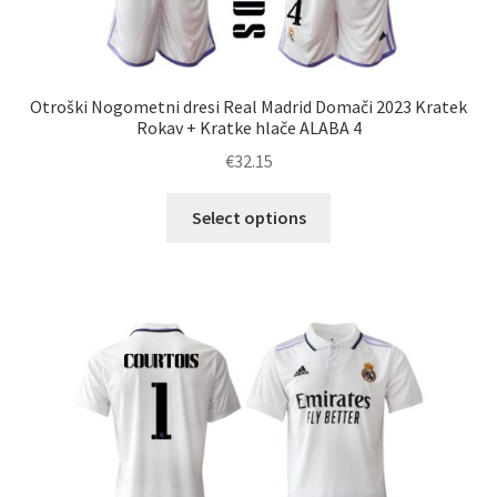
Otroški Nogometni dresi Real Madrid Domači 2023 Kratek
Rokav + Kratke hlače ALABA 4
€
32.15
Ta
Select options
izdelek
ima
več
različic.
Možnosti
lahko
izberete
na
strani
izdelka