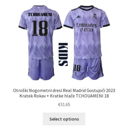
Otroški Nogometni dresi Real Madrid Gostujoči 2023
Kratek Rokav + Kratke hlače TCHOUAMENI 18
€
31.65
Ta
Select options
izdelek