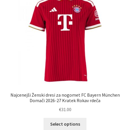
lahko
izberete
na
strani
izdelka
Najcenejši Ženski dresi za nogomet FC Bayern München
Domači 2026-27 Kratek Rokav rdeča
€
31.00
Ta
Select options
izdelek