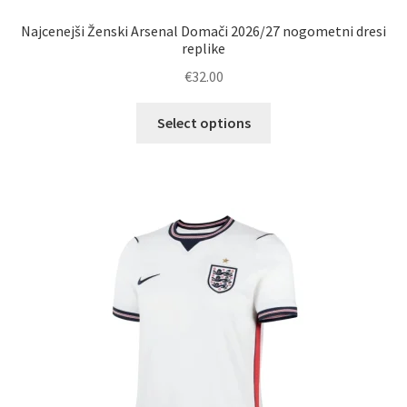
Najcenejši Ženski Arsenal Domači 2026/27 nogometni dresi
replike
€
32.00
Ta
Select options
izdelek
ima
več
različic.
Možnosti
lahko
izberete
na
strani
izdelka