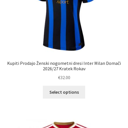
izdelka
Kupiti Prodajo Ženski nogometni dresi Inter Milan Domači
2026/27 Kratek Rokav
€
32.00
Ta
Select options
izdelek
ima
več
različic.
Možnosti