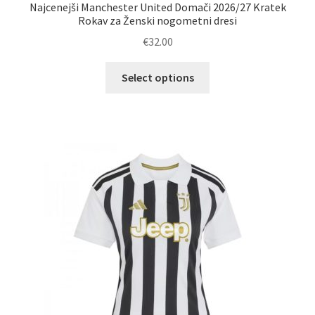
Najcenejši Manchester United Domači 2026/27 Kratek
Rokav za Ženski nogometni dresi
€
32.00
Ta
Select options
izdelek
ima
več
različic.
Možnosti
lahko
izberete
na
strani
izdelka