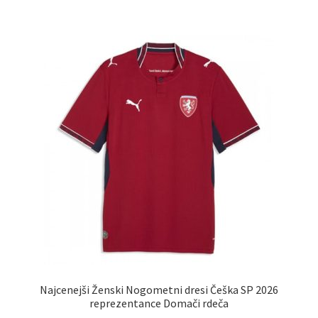
več
različic.
Možnosti
lahko
izberete
na
strani
izdelka
Najcenejši Ženski Nogometni dresi Češka SP 2026
reprezentance Domači rdeča