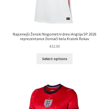
Najcenejši Ženski Nogometni dresi Anglija SP 2026
reprezentance Domači bela Kratek Rokav
€
32.00
Ta
Select options
izdelek
ima
več
različic.
Možnosti
lahko
izberete
na