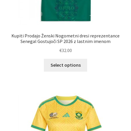
Kupiti Prodajo Ženski Nogometni dresi reprezentance
Senegal Gostujoči SP 2026 z lastnim imenom
€
32.00
Ta
Select options
izdelek
ima
več
različic.
Možnosti
lahko
izberete
na
strani