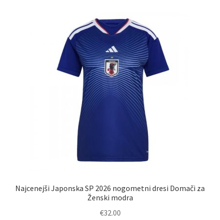
različic.
Možnosti
lahko
izberete
na
strani
izdelka
Najcenejši Japonska SP 2026 nogometni dresi Domači za
Ženski modra
€
32.00