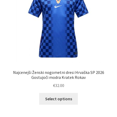
na
strani
izdelka
Najcenejši Ženski nogometni dresi Hrvaška SP 2026
Gostujoči modra Kratek Rokav
€
32.00
Ta
Select options
izdelek
ima
več