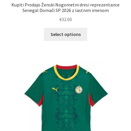
Kupiti Prodajo Ženski Nogometni dresi reprezentance
Senegal Domači SP 2026 z lastnim imenom
€
32.00
Ta
Select options
izdelek
ima
več
različic.
Možnosti
lahko
izberete
na
strani
izdelka