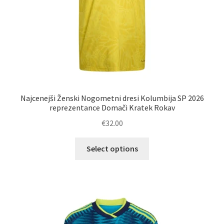
Najcenejši Ženski Nogometni dresi Kolumbija SP 2026
reprezentance Domači Kratek Rokav
€
32.00
Ta
Select options
izdelek
ima
več
različic.
Možnosti
lahko