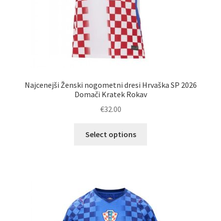
Najcenejši Ženski nogometni dresi Hrvaška SP 2026
Domači Kratek Rokav
€
32.00
Ta
Select options
izdelek
ima
več
različic.
Možnosti
lahko
izberete