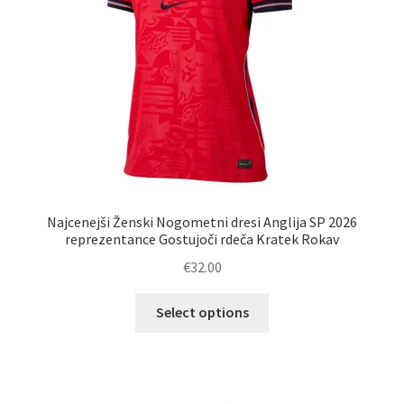
strani
izdelka
Najcenejši Ženski Nogometni dresi Anglija SP 2026
reprezentance Gostujoči rdeča Kratek Rokav
€
32.00
Ta
Select options
izdelek
ima
več
različic.