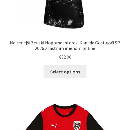
Najcenejši Ženski Nogometni dresi Kanada Gostujoči SP
2026 z lastnim imenom online
€
32.00
Ta
Select options
izdelek
ima
več
različic.
Možnosti
lahko
izberete
na