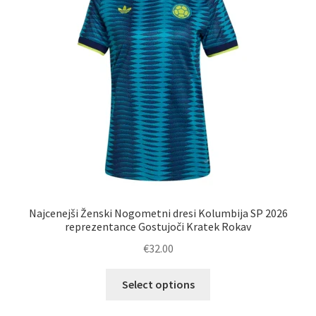
izberete
na
strani
izdelka
Najcenejši Ženski Nogometni dresi Kolumbija SP 2026
reprezentance Gostujoči Kratek Rokav
€
32.00
Ta
Select options
izdelek
ima