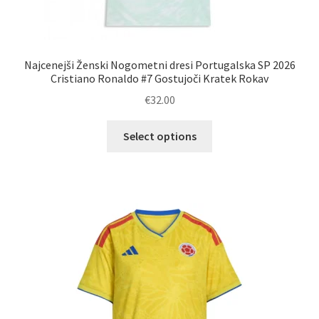
Najcenejši Ženski Nogometni dresi Portugalska SP 2026
Cristiano Ronaldo #7 Gostujoči Kratek Rokav
€
32.00
Ta
Select options
izdelek
ima
več
različic.
Možnosti
lahko
izberete
na
strani
izdelka