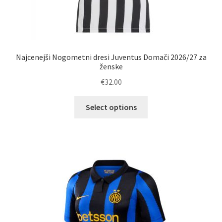
Najcenejši Nogometni dresi Juventus Domači 2026/27 za
ženske
€
32.00
Ta
Select options
izdelek
ima
več
različic.
Možnosti
lahko
izberete
na
strani