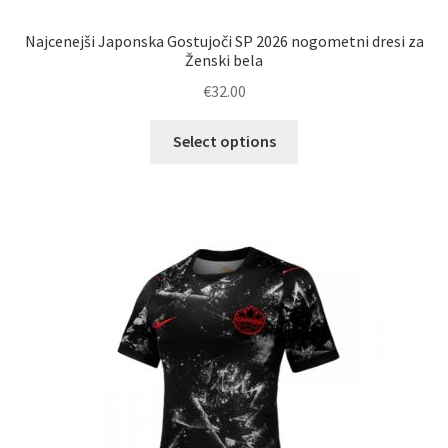
Najcenejši Japonska Gostujoči SP 2026 nogometni dresi za
Ženski bela
€
32.00
Ta
Select options
izdelek
ima
več
različic.
Možnosti
lahko
izberete
na
strani
izdelka