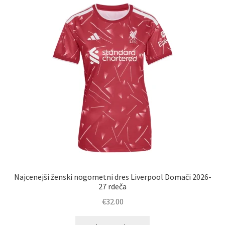
Možnosti
lahko
izberete
na
strani
izdelka
Najcenejši ženski nogometni dres Liverpool Domači 2026-
27 rdeča
€
32.00
Ta