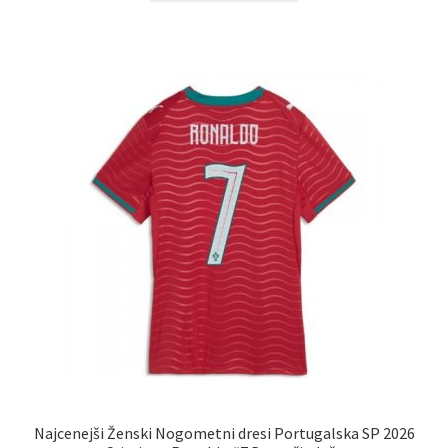
ima
več
različic.
Možnosti
lahko
izberete
na
strani
izdelka
Najcenejši Ženski Nogometni dresi Portugalska SP 2026