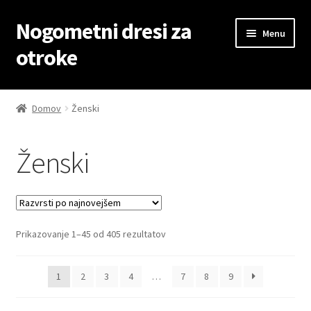
Nogometni dresi za
Skip
Skip
Menu
to
to
otroke
navigation
content
Domov
Domov
Ženski
Blog
Ženski
Kontaktiraj nas
Košarica
Sorted
Prikazovanje 1–45 od 405 rezultatov
Moj račun
by
latest
Trgovina
1
2
3
4
…
7
8
9
Zaključek nakupa