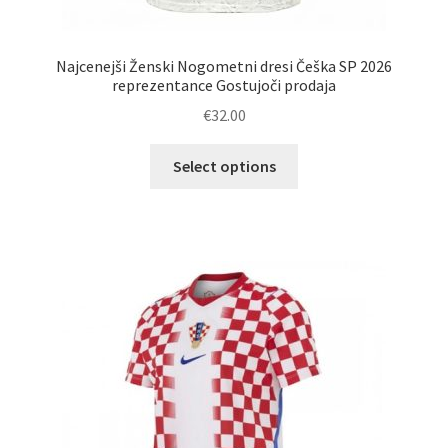
Najcenejši Ženski Nogometni dresi Češka SP 2026
reprezentance Gostujoči prodaja
€
32.00
Ta
Select options
izdelek
ima
več
različic.
Možnosti
lahko
izberete
na
strani
izdelka