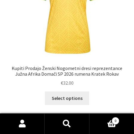
izdelka
Kupiti Prodajo Ženski Nogometni dresi reprezentance
Južna Afrika Domači SP 2026 rumena Kratek Rokav
€
32.00
Ta
Select options
izdelek
ima
več
0
različic.
Išči:
Iskanje
Možnosti