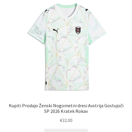
Možnosti
lahko
izberete
na
strani
izdelka
Kupiti Prodajo Ženski Nogometni dresi Avstrija Gostujoči
SP 2026 Kratek Rokav
€
32.00
Ta