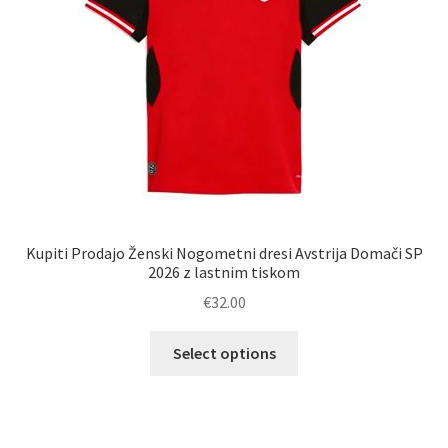
strani
izdelka
Kupiti Prodajo Ženski Nogometni dresi Avstrija Domači SP
2026 z lastnim tiskom
€
32.00
Ta
Select options
izdelek
ima
več
različic.