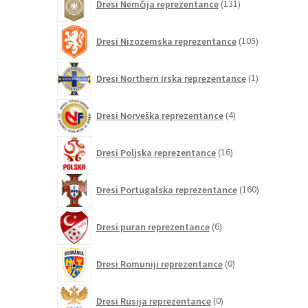
Dresi Nemčija reprezentance
131
izdelkov
105
Dresi Nizozemska reprezentance
105
izdelkov
1
Dresi Northern Irska reprezentance
1
izdelek
4
Dresi Norveška reprezentance
4
izdelki
16
Dresi Poljska reprezentance
16
izdelkov
160
Dresi Portugalska reprezentance
160
izdelkov
6
Dresi puran reprezentance
6
izdelkov
0
Dresi Romuniji reprezentance
0
izdelkov
0
Dresi Rusija reprezentance
0
izdelkov