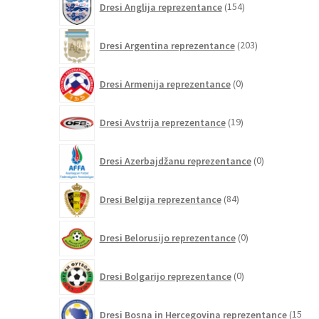
Dresi Anglija reprezentance
154
izdelkov
203
Dresi Argentina reprezentance
203
izdelki
0
Dresi Armenija reprezentance
0
izdelkov
19
Dresi Avstrija reprezentance
19
izdelkov
0
Dresi Azerbajdžanu reprezentance
0
izdelkov
84
Dresi Belgija reprezentance
84
izdelkov
0
Dresi Belorusijo reprezentance
0
izdelkov
0
Dresi Bolgarijo reprezentance
0
izdelkov
Dresi Bosna in Hercegovina reprezentance
15