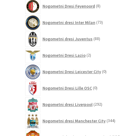
8
Nogometni Dresi Feyenoord
8
izdelkov
73
Nogometni dresi Inter Milan
73
izdelkov
88
Nogometni dresi Juventus
88
izdelkov
2
Nogometni Dresi Lazio
2
izdelka
0
Nogometni Dresi Leicester City
0
izdelkov
0
Nogometni Dresi Lille OSC
0
izdelkov
292
Nogometni dresi Liverpool
292
izdelkov
344
Nogometni dresi Manchester City
344
izdelkov
186