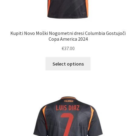
Kupiti Novo Moški Nogometni dresi Columbia Gostujoči
Copa America 2024
€
37.00
Ta
Select options
izdelek
ima
več
različic.
Možnosti
lahko
izberete
na
strani