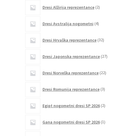
2
Dresi Alžirija reprezentance
2
izdelka
4
Dresi Avstralija nogometni
4
izdelki
32
Dresi Hrvaška reprezentance
32
izdelkov
27
Dresi Japonska reprezentance
27
izdelkov
22
Dresi Norveška reprezentance
22
izdelkov
3
Dresi Romunija reprezentance
3
izdelki
2
Egipt nogometni dresi SP 2026
2
izdelka
1
Gana nogometni dresi SP 2026
1
izdelek
6