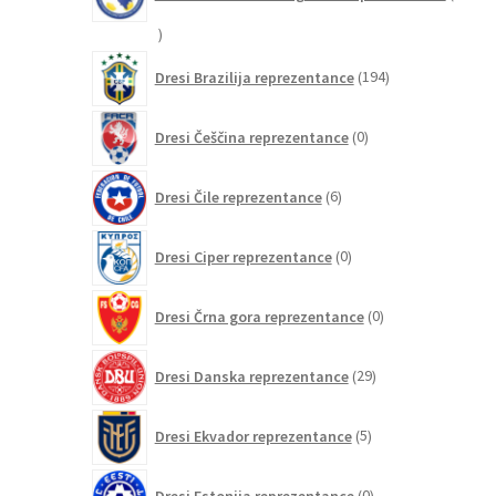
15
izdelkov
194
Dresi Brazilija reprezentance
194
izdelkov
0
Dresi Češčina reprezentance
0
izdelkov
6
Dresi Čile reprezentance
6
izdelkov
0
Dresi Ciper reprezentance
0
izdelkov
0
Dresi Črna gora reprezentance
0
izdelkov
29
Dresi Danska reprezentance
29
izdelkov
5
Dresi Ekvador reprezentance
5
izdelkov
0
Dresi Estonija reprezentance
0