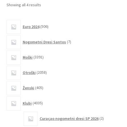
lahko
Sorted
Showing all 4 results
izberete
by
na
latest
506
strani
Euro 2024
506
izdelkov
izdelka
7
Nogometni Dresi Santos
7
izdelkov
3391
Moški
3391
izdelkov
2058
Otroški
2058
izdelkov
405
Ženski
405
izdelkov
4035
Klubi
4035
izdelkov
2
Curaçao nogometni dresi SP 2026
2
izdelka