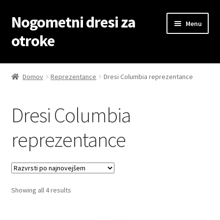
Nogometni dresi za
Skip
Skip
Menu
to
to
otroke
navigation
content
Domov
Domov
Reprezentance
Dresi Columbia reprezentance
Blog
Dresi Columbia
Kontaktiraj nas
reprezentance
Košarica
Moj račun
Sorted
Showing all 4 results
Trgovina
by
latest
Zaključek nakupa