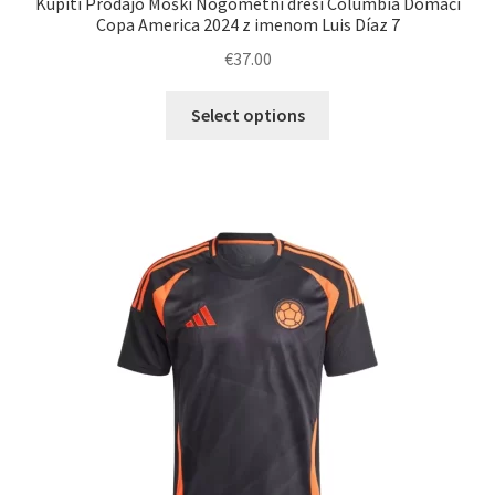
Kupiti Prodajo Moški Nogometni dresi Columbia Domači
Copa America 2024 z imenom Luis Díaz 7
€
37.00
Ta
Select options
izdelek
ima
več
različic.
Možnosti
lahko
izberete
na
strani
izdelka