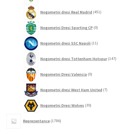
451
Nogometni dresi Real Madrid
451
izdelkov
0
Nogometni Dresi Sporting CP
0
izdelkov
11
Nogometni dresi SSC Napoli
11
izdelkov
147
Nogometni dresi Tottenham Hotspur
147
izdelko
0
Nogometni Dresi Valencia
0
izdelkov
7
Nogometni dresi West Ham United
7
izdelkov
30
Nogometni Dresi Wolves
30
izdelkov
1786
Reprezentance
1786
izdelkov