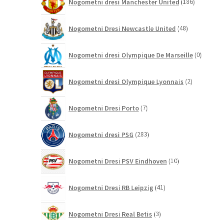
Nogometni dresi Manchester United
186
izdelkov
48
Nogometni Dresi Newcastle United
48
izdelkov
0
Nogometni dresi Olympique De Marseille
0
izdelk
2
Nogometni dresi Olympique Lyonnais
2
izdelka
7
Nogometni Dresi Porto
7
izdelkov
283
Nogometni dresi PSG
283
izdelkov
10
Nogometni Dresi PSV Eindhoven
10
izdelkov
41
Nogometni Dresi RB Leipzig
41
izdelkov
3
Nogometni Dresi Real Betis
3
izdelki