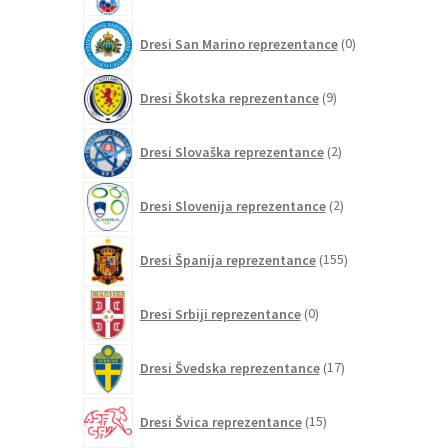
0
Dresi San Marino reprezentance
0
izdelkov
9
Dresi Škotska reprezentance
9
izdelkov
2
Dresi Slovaška reprezentance
2
izdelka
2
Dresi Slovenija reprezentance
2
izdelka
155
Dresi Španija reprezentance
155
izdelkov
0
Dresi Srbiji reprezentance
0
izdelkov
17
Dresi Švedska reprezentance
17
izdelkov
15
Dresi Švica reprezentance
15
izdelkov