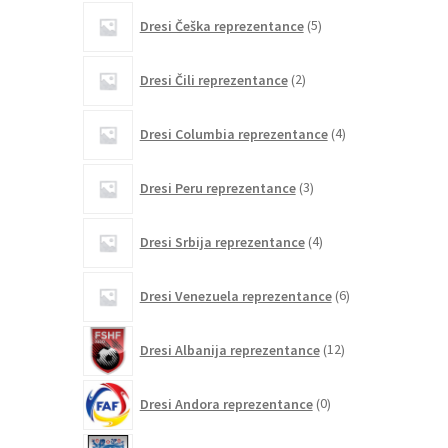
5
Dresi Češka reprezentance
5
izdelkov
2
Dresi Čili reprezentance
2
izdelka
4
Dresi Columbia reprezentance
4
izdelki
3
Dresi Peru reprezentance
3
izdelki
4
Dresi Srbija reprezentance
4
izdelki
6
Dresi Venezuela reprezentance
6
izdelkov
12
Dresi Albanija reprezentance
12
izdelkov
0
Dresi Andora reprezentance
0
izdelkov
154