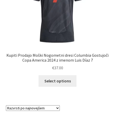
izdelka
Kupiti Prodajo Moški Nogometni dresi Columbia Gostujoči
Copa America 2024 z imenom Luis Díaz 7
€
37.00
Ta
Select options
izdelek
ima
več
različic.
Možnosti