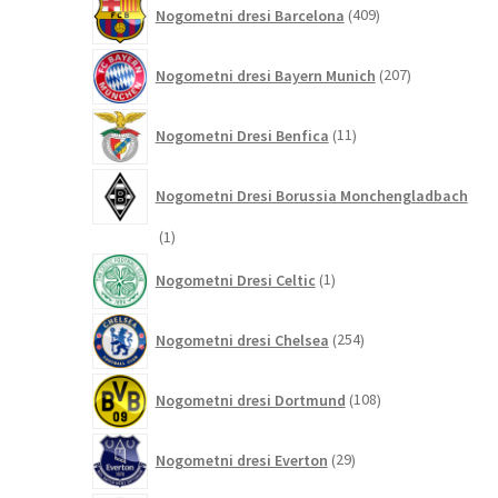
409
Nogometni dresi Barcelona
409
izdelkov
207
Nogometni dresi Bayern Munich
207
izdelkov
11
Nogometni Dresi Benfica
11
izdelkov
Nogometni Dresi Borussia Monchengladbach
1
1
izdelek
1
Nogometni Dresi Celtic
1
izdelek
254
Nogometni dresi Chelsea
254
izdelkov
108
Nogometni dresi Dortmund
108
izdelkov
29
Nogometni dresi Everton
29
izdelkov