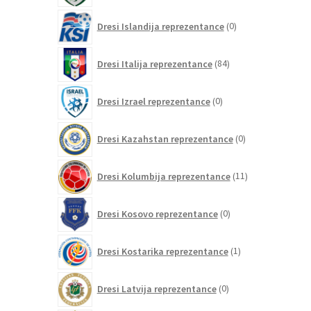
0
Dresi Islandija reprezentance
0
izdelkov
84
Dresi Italija reprezentance
84
izdelkov
0
Dresi Izrael reprezentance
0
izdelkov
0
Dresi Kazahstan reprezentance
0
izdelkov
11
Dresi Kolumbija reprezentance
11
izdelkov
0
Dresi Kosovo reprezentance
0
izdelkov
1
Dresi Kostarika reprezentance
1
izdelek
0
Dresi Latvija reprezentance
0
izdelkov