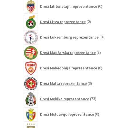
0
Dresi Lihtenštajn reprezentance
0
izdelkov
0
Dresi Litva reprezentance
0
izdelkov
0
Dresi Luksemburg reprezentance
0
izdelkov
3
Dresi Madžarska reprezentance
3
izdelki
0
Dresi Makedonija reprezentance
0
izdelkov
0
Dresi Malta reprezentance
0
izdelkov
73
Dresi Mehika reprezentance
73
izdelkov
0
Dresi Moldavijo reprezentance
0
izdelkov
131