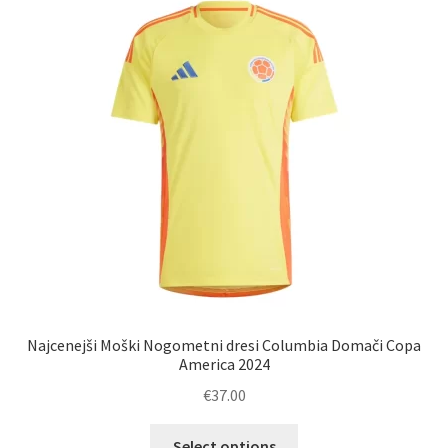
Najcenejši Moški Nogometni dresi Columbia Domači Copa
America 2024
€
37.00
Ta
Select options