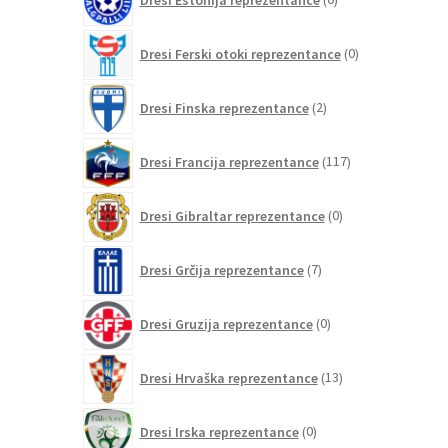
izdelkov
0
Dresi Ferski otoki reprezentance
0
izdelkov
2
Dresi Finska reprezentance
2
izdelka
117
Dresi Francija reprezentance
117
izdelkov
0
Dresi Gibraltar reprezentance
0
izdelkov
7
Dresi Grčija reprezentance
7
izdelkov
0
Dresi Gruzija reprezentance
0
izdelkov
13
Dresi Hrvaška reprezentance
13
izdelkov
0
Dresi Irska reprezentance
0
izdelkov