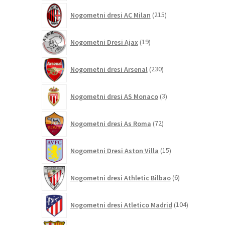
215
Nogometni dresi AC Milan
215
izdelkov
19
Nogometni Dresi Ajax
19
izdelkov
230
Nogometni dresi Arsenal
230
izdelkov
3
Nogometni dresi AS Monaco
3
izdelki
72
Nogometni dresi As Roma
72
izdelkov
15
Nogometni Dresi Aston Villa
15
izdelkov
6
Nogometni dresi Athletic Bilbao
6
izdelkov
104
Nogometni dresi Atletico Madrid
104
izdelki