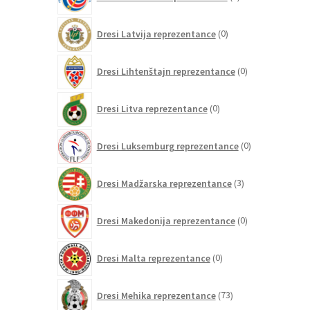
izdelek
0
Dresi Latvija reprezentance
0
izdelkov
0
Dresi Lihtenštajn reprezentance
0
izdelkov
0
Dresi Litva reprezentance
0
izdelkov
0
Dresi Luksemburg reprezentance
0
izdelkov
3
Dresi Madžarska reprezentance
3
izdelki
0
Dresi Makedonija reprezentance
0
izdelkov
0
Dresi Malta reprezentance
0
izdelkov
73
Dresi Mehika reprezentance
73
izdelkov