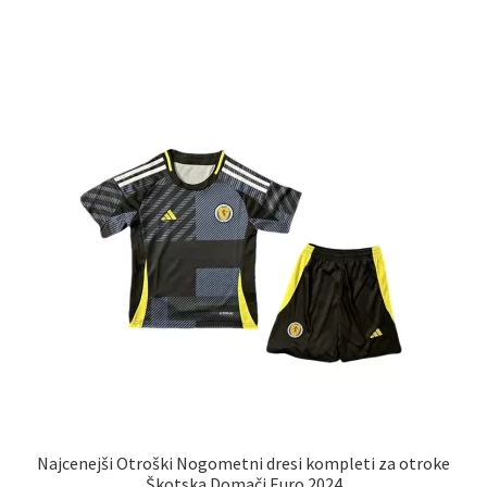
ima
več
različic.
Možnosti
lahko
izberete
na
strani
izdelka
Najcenejši Otroški Nogometni dresi kompleti za otroke
Škotska Domači Euro 2024