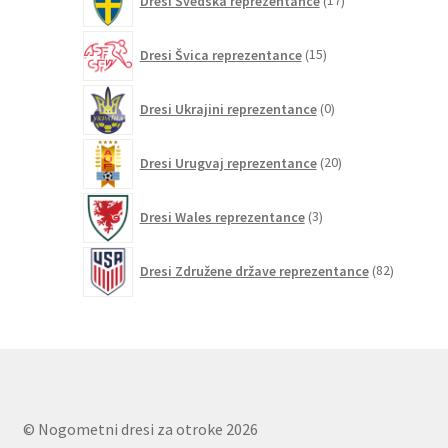
Dresi Švedska reprezentance
17
izdelkov
15
Dresi Švica reprezentance
15
izdelkov
0
Dresi Ukrajini reprezentance
0
izdelkov
20
Dresi Urugvaj reprezentance
20
izdelkov
3
Dresi Wales reprezentance
3
izdelki
82
Dresi Združene države reprezentance
82
izdelkov
© Nogometni dresi za otroke 2026