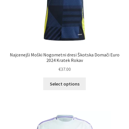
Najcenejši Moški Nogometni dresi Škotska Domači Euro
2024 Kratek Rokav
€
37.00
Ta
Select options
izdelek
ima
več
različic.
Možnosti
lahko