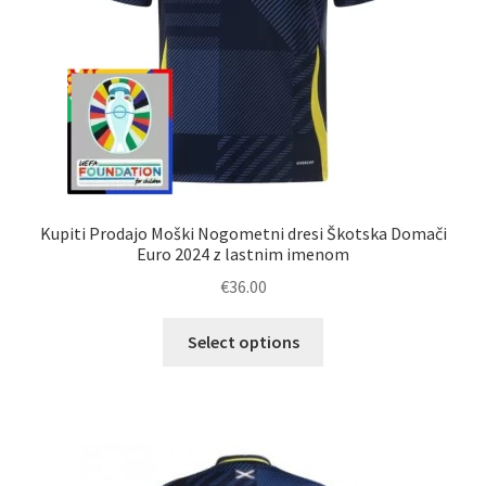
izdelka
Kupiti Prodajo Moški Nogometni dresi Škotska Domači
Euro 2024 z lastnim imenom
€
36.00
Ta
Select options
izdelek
ima
več
različic.
Možnosti