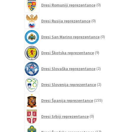
0
Dresi Romuniji reprezentance
0
izdelkov
0
Dresi Rusija reprezentance
0
izdelkov
0
Dresi San Marino reprezentance
0
izdelkov
9
Dresi Škotska reprezentance
9
izdelkov
2
Dresi Slovaška reprezentance
2
izdelka
2
Dresi Slovenija reprezentance
2
izdelka
155
Dresi Španija reprezentance
155
izdelkov
0
Dresi Srbiji reprezentance
0
izdelkov
17