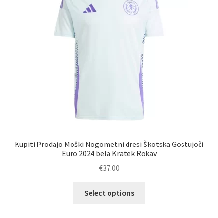
izberete
na
strani
izdelka
Kupiti Prodajo Moški Nogometni dresi Škotska Gostujoči
Euro 2024 bela Kratek Rokav
€
37.00
Ta
Select options
izdelek
ima