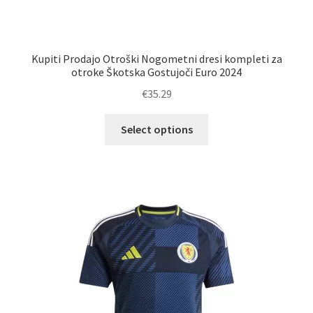
Kupiti Prodajo Otroški Nogometni dresi kompleti za
otroke Škotska Gostujoči Euro 2024
€
35.29
Ta
Select options
izdelek
ima
več
različic.
Možnosti
lahko
izberete
na
strani
izdelka