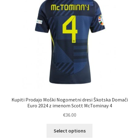
lahko
izberete
na
strani
izdelka
Kupiti Prodajo Moški Nogometni dresi Škotska Domači
Euro 2024 z imenom Scott McTominay 4
€
36.00
Ta
Select options
izdelek