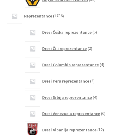
izdelkov
1786
Reprezentance
1786
izdelkov
5
Dresi Češka reprezentance
5
izdelkov
2
Dresi Čili reprezentance
2
izdelka
4
Dresi Columbia reprezentance
4
izdelki
3
Dresi Peru reprezentance
3
izdelki
4
Dresi Srbija reprezentance
4
izdelki
6
Dresi Venezuela reprezentance
6
izdelkov
12
Dresi Albanija reprezentance
12
izdelkov