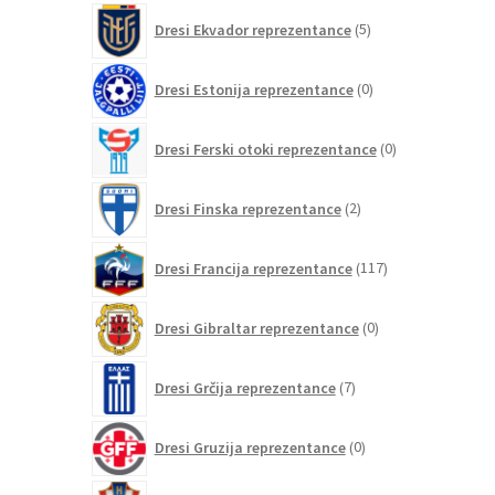
5
Dresi Ekvador reprezentance
5
izdelkov
0
Dresi Estonija reprezentance
0
izdelkov
0
Dresi Ferski otoki reprezentance
0
izdelkov
2
Dresi Finska reprezentance
2
izdelka
117
Dresi Francija reprezentance
117
izdelkov
0
Dresi Gibraltar reprezentance
0
izdelkov
7
Dresi Grčija reprezentance
7
izdelkov
0
Dresi Gruzija reprezentance
0
izdelkov
13