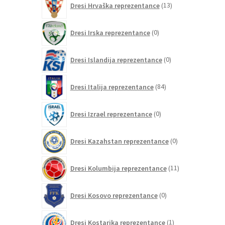
Dresi Hrvaška reprezentance
13
izdelkov
0
Dresi Irska reprezentance
0
izdelkov
0
Dresi Islandija reprezentance
0
izdelkov
84
Dresi Italija reprezentance
84
izdelkov
0
Dresi Izrael reprezentance
0
izdelkov
0
Dresi Kazahstan reprezentance
0
izdelkov
11
Dresi Kolumbija reprezentance
11
izdelkov
0
Dresi Kosovo reprezentance
0
izdelkov
1
Dresi Kostarika reprezentance
1