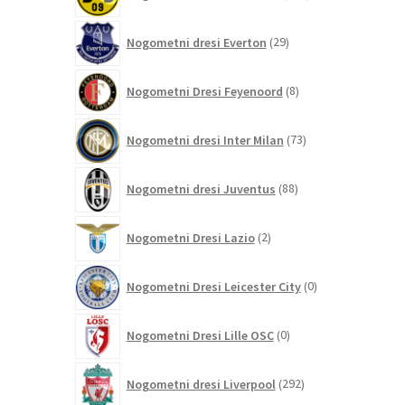
izdelkov
29
Nogometni dresi Everton
29
izdelkov
8
Nogometni Dresi Feyenoord
8
izdelkov
73
Nogometni dresi Inter Milan
73
izdelkov
88
Nogometni dresi Juventus
88
izdelkov
2
Nogometni Dresi Lazio
2
izdelka
0
Nogometni Dresi Leicester City
0
izdelkov
0
Nogometni Dresi Lille OSC
0
izdelkov
292
Nogometni dresi Liverpool
292
izdelkov