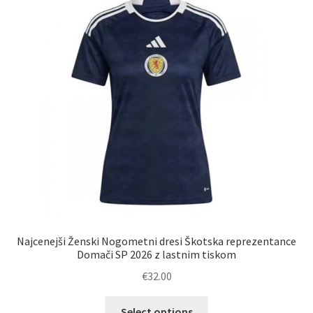
Najcenejši Ženski Nogometni dresi Škotska reprezentance
Domači SP 2026 z lastnim tiskom
€
32.00
Ta
Select options