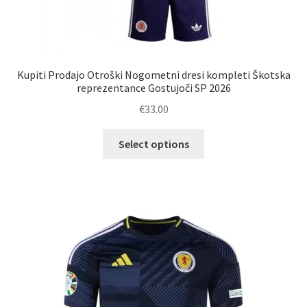
Kupiti Prodajo Otroški Nogometni dresi kompleti Škotska
reprezentance Gostujoči SP 2026
€
33.00
Ta
Select options
izdelek
ima
več
različic.
Možnosti
lahko
izberete
na
strani