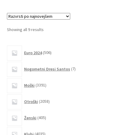
več
različic.
Možnosti
lahko
Sorted
Showing all 9 results
izberete
by
na
latest
506
strani
Euro 2024
506
izdelkov
izdelka
7
Nogometni Dresi Santos
7
izdelkov
3391
Moški
3391
izdelkov
2058
Otroški
2058
izdelkov
405
Ženski
405
izdelkov
4035
Klubi
4035