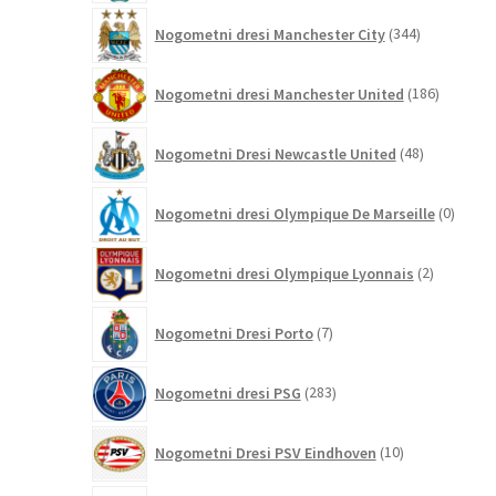
344
Nogometni dresi Manchester City
344
izdelkov
186
Nogometni dresi Manchester United
186
izdelkov
48
Nogometni Dresi Newcastle United
48
izdelkov
0
Nogometni dresi Olympique De Marseille
0
izdelk
2
Nogometni dresi Olympique Lyonnais
2
izdelka
7
Nogometni Dresi Porto
7
izdelkov
283
Nogometni dresi PSG
283
izdelkov
10
Nogometni Dresi PSV Eindhoven
10
izdelkov