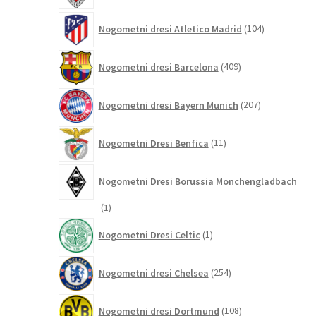
104
Nogometni dresi Atletico Madrid
104
izdelki
409
Nogometni dresi Barcelona
409
izdelkov
207
Nogometni dresi Bayern Munich
207
izdelkov
11
Nogometni Dresi Benfica
11
izdelkov
Nogometni Dresi Borussia Monchengladbach
1
1
izdelek
1
Nogometni Dresi Celtic
1
izdelek
254
Nogometni dresi Chelsea
254
izdelkov
108
Nogometni dresi Dortmund
108