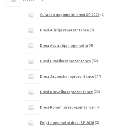
izdelkov
2
Curaçao nogometni dresi SP 2026
2
izdelka
2
Dresi Alžirija reprezentance
2
izdelka
4
Dresi Avstralija nogometni
4
izdelki
32
Dresi Hrvaška reprezentance
32
izdelkov
27
Dresi Japonska reprezentance
27
izdelkov
22
Dresi Norveška reprezentance
22
izdelkov
3
Dresi Romunija reprezentance
3
izdelki
2
Egipt nogometni dresi SP 2026
2
izdelka