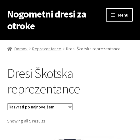
Nogometni dresi za
Skip
Skip
Menu
to
to
otroke
navigation
content
Domov
Domov
Reprezentance
Dresi Škotska reprezentance
Blog
Dresi Škotska
Kontaktiraj nas
reprezentance
Košarica
Moj račun
Sorted
Showing all 9 results
Trgovina
by
latest
Zaključek nakupa