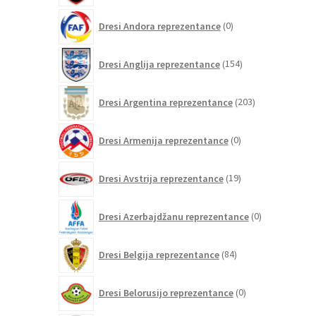
0
Dresi Andora reprezentance
0
izdelkov
154
Dresi Anglija reprezentance
154
izdelkov
203
Dresi Argentina reprezentance
203
izdelki
0
Dresi Armenija reprezentance
0
izdelkov
19
Dresi Avstrija reprezentance
19
izdelkov
0
Dresi Azerbajdžanu reprezentance
0
izdelkov
84
Dresi Belgija reprezentance
84
izdelkov
0
Dresi Belorusijo reprezentance
0
izdelkov