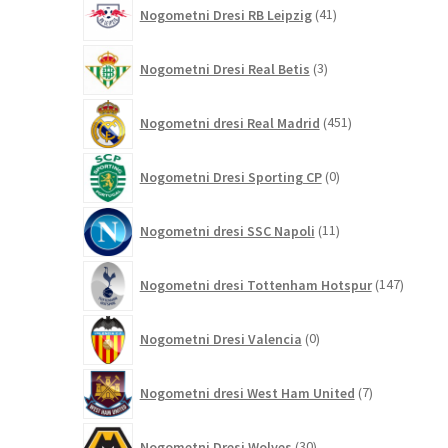
41
Nogometni Dresi RB Leipzig
41
izdelkov
3
Nogometni Dresi Real Betis
3
izdelki
451
Nogometni dresi Real Madrid
451
izdelkov
0
Nogometni Dresi Sporting CP
0
izdelkov
11
Nogometni dresi SSC Napoli
11
izdelkov
147
Nogometni dresi Tottenham Hotspur
147
izdelko
0
Nogometni Dresi Valencia
0
izdelkov
7
Nogometni dresi West Ham United
7
izdelkov
30
Nogometni Dresi Wolves
30