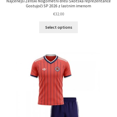
Najcenejši Ženski Nogometni dresi Škotska reprezentance
Gostujoči SP 2026 z lastnim imenom
€
32.00
Ta
Select options
izdelek
ima
več
različic.
Možnosti
lahko
izberete
na
strani
izdelka