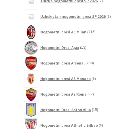
Turčija nogometni dresi SP 2026
2
izdelka
1
Uzbekistan nogometni dresi SP 2026
1
izdelek
215
Nogometni dresi AC Milan
215
izdelkov
19
Nogometni Dresi Ajax
19
izdelkov
230
Nogometni dresi Arsenal
230
izdelkov
3
Nogometni dresi AS Monaco
3
izdelki
72
Nogometni dresi As Roma
72
izdelkov
15
Nogometni Dresi Aston Villa
15
izdelkov
6
Nogometni dresi Athletic Bilbao
6
izdelkov