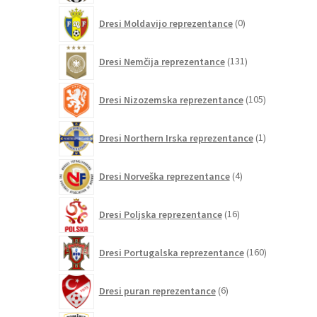
0
Dresi Moldavijo reprezentance
0
izdelkov
131
Dresi Nemčija reprezentance
131
izdelkov
105
Dresi Nizozemska reprezentance
105
izdelkov
1
Dresi Northern Irska reprezentance
1
izdelek
4
Dresi Norveška reprezentance
4
izdelki
16
Dresi Poljska reprezentance
16
izdelkov
160
Dresi Portugalska reprezentance
160
izdelkov
6
Dresi puran reprezentance
6
izdelkov