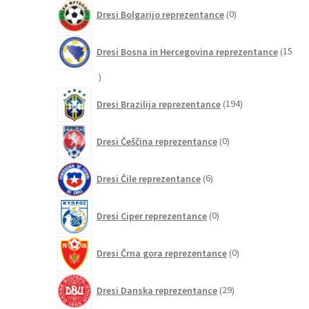
0
Dresi Bolgarijo reprezentance
0
izdelkov
Dresi Bosna in Hercegovina reprezentance
15
15
izdelkov
194
Dresi Brazilija reprezentance
194
izdelkov
0
Dresi Češčina reprezentance
0
izdelkov
6
Dresi Čile reprezentance
6
izdelkov
0
Dresi Ciper reprezentance
0
izdelkov
0
Dresi Črna gora reprezentance
0
izdelkov
29
Dresi Danska reprezentance
29
izdelkov