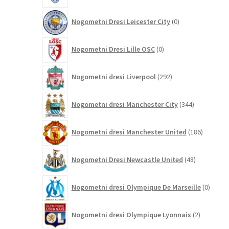
0
Nogometni Dresi Leicester City
0
izdelkov
0
Nogometni Dresi Lille OSC
0
izdelkov
292
Nogometni dresi Liverpool
292
izdelkov
344
Nogometni dresi Manchester City
344
izdelkov
186
Nogometni dresi Manchester United
186
izdelkov
48
Nogometni Dresi Newcastle United
48
izdelkov
0
Nogometni dresi Olympique De Marseille
0
izdelk
2
Nogometni dresi Olympique Lyonnais
2
izdelka