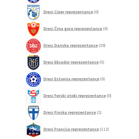
0
Dresi Ciper reprezentance
0
izdelkov
0
Dresi Črna gora reprezentance
0
izdelkov
29
Dresi Danska reprezentance
29
izdelkov
5
Dresi Ekvador reprezentance
5
izdelkov
0
Dresi Estonija reprezentance
0
izdelkov
0
Dresi Ferski otoki reprezentance
0
izdelkov
2
Dresi Finska reprezentance
2
izdelka
112
Dresi Francija reprezentance
112
izdelkov