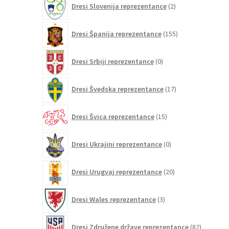
Dresi Slovenija reprezentance
2
izdelka
155
Dresi Španija reprezentance
155
izdelkov
0
Dresi Srbiji reprezentance
0
izdelkov
17
Dresi Švedska reprezentance
17
izdelkov
15
Dresi Švica reprezentance
15
izdelkov
0
Dresi Ukrajini reprezentance
0
izdelkov
20
Dresi Urugvaj reprezentance
20
izdelkov
3
Dresi Wales reprezentance
3
izdelki
82
Dresi Združene države reprezentance
82