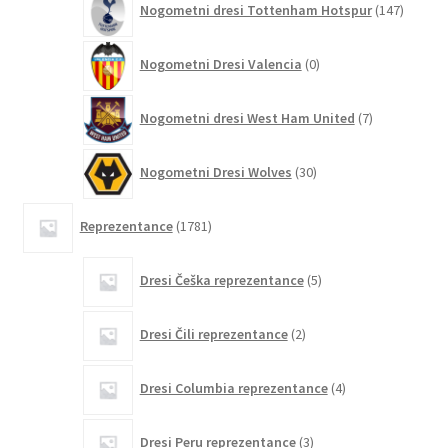
Nogometni dresi Tottenham Hotspur
147
izdelko
0
Nogometni Dresi Valencia
0
izdelkov
7
Nogometni dresi West Ham United
7
izdelkov
30
Nogometni Dresi Wolves
30
izdelkov
1781
Reprezentance
1781
izdelkov
5
Dresi Češka reprezentance
5
izdelkov
2
Dresi Čili reprezentance
2
izdelka
4
Dresi Columbia reprezentance
4
izdelki
3
Dresi Peru reprezentance
3