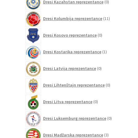
Dresi Kazahstan reprezentance
0
izdelkov
11
Dresi Kolumbija reprezentance
11
izdelkov
0
Dresi Kosovo reprezentance
0
izdelkov
1
Dresi Kostarika reprezentance
1
izdelek
0
Dresi Latvija reprezentance
0
izdelkov
0
Dresi Lihtenštajn reprezentance
0
izdelkov
0
Dresi Litva reprezentance
0
izdelkov
0
Dresi Luksemburg reprezentance
0
izdelkov
3
Dresi Madžarska reprezentance
3
izdelki