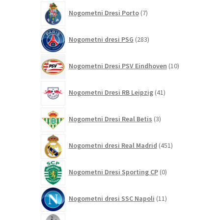
7
Nogometni Dresi Porto
7
izdelkov
283
Nogometni dresi PSG
283
izdelkov
10
Nogometni Dresi PSV Eindhoven
10
izdelkov
41
Nogometni Dresi RB Leipzig
41
izdelkov
3
Nogometni Dresi Real Betis
3
izdelki
451
Nogometni dresi Real Madrid
451
izdelkov
0
Nogometni Dresi Sporting CP
0
izdelkov
11
Nogometni dresi SSC Napoli
11
izdelkov
147