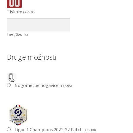
Tiskom
(
+
€
5.95
)
Imei / Številka
Druge možnosti
Nogometne nogavice
(
+
€
6.95
)
Ligue 1 Champions 2021-22 Patch
(
+
€
2.00
)