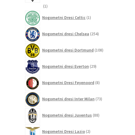
1
1
izdelek
1
Nogometni Dresi Celtic
1
izdelek
254
Nogometni dresi Chelsea
254
izdelkov
108
Nogometni dresi Dortmund
108
izdelkov
29
Nogometni dresi Everton
29
izdelkov
8
Nogometni Dresi Feyenoord
8
izdelkov
73
Nogometni dresi Inter Milan
73
izdelkov
88
Nogometni dresi Juventus
88
izdelkov
2
Nogometni Dresi Lazio
2
izdelka