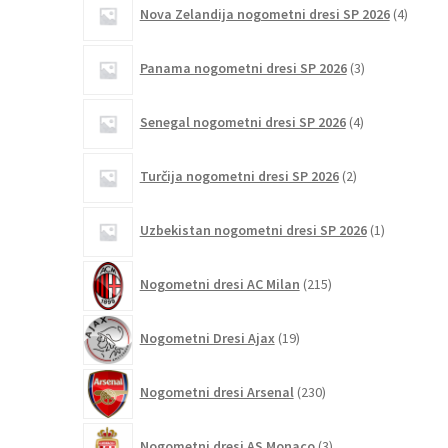
4
Nova Zelandija nogometni dresi SP 2026
4
izdelki
3
Panama nogometni dresi SP 2026
3
izdelki
4
Senegal nogometni dresi SP 2026
4
izdelki
2
Turčija nogometni dresi SP 2026
2
izdelka
1
Uzbekistan nogometni dresi SP 2026
1
izdelek
215
Nogometni dresi AC Milan
215
izdelkov
19
Nogometni Dresi Ajax
19
izdelkov
230
Nogometni dresi Arsenal
230
izdelkov
3
Nogometni dresi AS Monaco
3