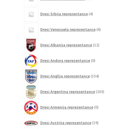
izdelki
4
Dresi Srbija reprezentance
4
izdelki
6
Dresi Venezuela reprezentance
6
izdelkov
12
Dresi Albanija reprezentance
12
izdelkov
0
Dresi Andora reprezentance
0
izdelkov
154
Dresi Anglija reprezentance
154
izdelkov
203
Dresi Argentina reprezentance
203
izdelki
0
Dresi Armenija reprezentance
0
izdelkov
19
Dresi Avstrija reprezentance
19
izdelkov