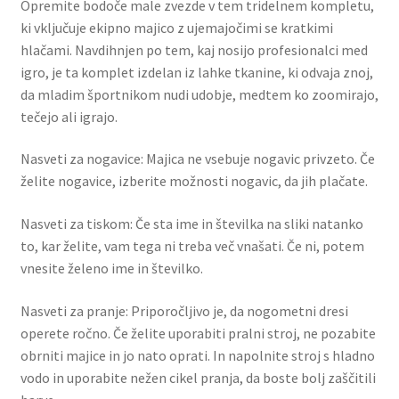
Opremite bodoče male zvezde v tem tridelnem kompletu,
ki vključuje ekipno majico z ujemajočimi se kratkimi
hlačami. Navdihnjen po tem, kaj nosijo profesionalci med
igro, je ta komplet izdelan iz lahke tkanine, ki odvaja znoj,
da mladim športnikom nudi udobje, medtem ko zoomirajo,
tečejo ali igrajo.
Nasveti za nogavice: Majica ne vsebuje nogavic privzeto. Če
želite nogavice, izberite možnosti nogavic, da jih plačate.
Nasveti za tiskom: Če sta ime in številka na sliki natanko
to, kar želite, vam tega ni treba več vnašati. Če ni, potem
vnesite želeno ime in številko.
Nasveti za pranje: Priporočljivo je, da nogometni dresi
operete ročno. Če želite uporabiti pralni stroj, ne pozabite
obrniti majice in jo nato oprati. In napolnite stroj s hladno
vodo in uporabite nežen cikel pranja, da boste bolj zaščitili