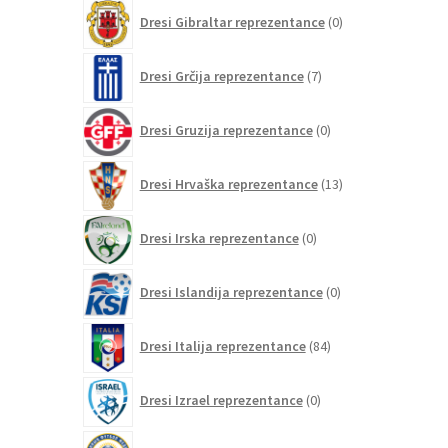
0
Dresi Gibraltar reprezentance
0
izdelkov
7
Dresi Grčija reprezentance
7
izdelkov
0
Dresi Gruzija reprezentance
0
izdelkov
13
Dresi Hrvaška reprezentance
13
izdelkov
0
Dresi Irska reprezentance
0
izdelkov
0
Dresi Islandija reprezentance
0
izdelkov
84
Dresi Italija reprezentance
84
izdelkov
0
Dresi Izrael reprezentance
0
izdelkov
0