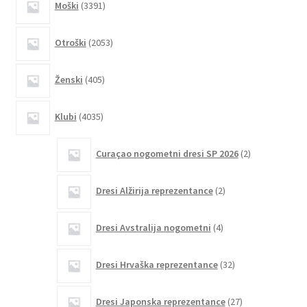
Moški
3391
izdelkov
2053
Otroški
2053
izdelkov
405
Ženski
405
izdelkov
4035
Klubi
4035
izdelkov
2
Curaçao nogometni dresi SP 2026
2
izdelka
2
Dresi Alžirija reprezentance
2
izdelka
4
Dresi Avstralija nogometni
4
izdelki
32
Dresi Hrvaška reprezentance
32
izdelkov
27
Dresi Japonska reprezentance
27