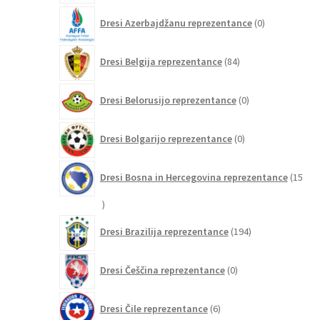
0
Dresi Azerbajdžanu reprezentance
0
izdelkov
84
Dresi Belgija reprezentance
84
izdelkov
0
Dresi Belorusijo reprezentance
0
izdelkov
0
Dresi Bolgarijo reprezentance
0
izdelkov
Dresi Bosna in Hercegovina reprezentance
15
15
izdelkov
194
Dresi Brazilija reprezentance
194
izdelkov
0
Dresi Češčina reprezentance
0
izdelkov
6
Dresi Čile reprezentance
6
izdelkov