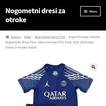
Nogometni dresi za
Skip
Skip
Menu
to
to
otroke
navigation
content
Domov
Domov
Klubi
Nogometni dresi PSG
Kupiti Prodajo Otroški
Nogometni dresi Paris Saint-Germain PSG Tretji 2025-26 Kratek
Blog
Rokav (+ Kratke hlače)
Kontaktiraj nas
Košarica
Moj račun
Trgovina
Zaključek nakupa