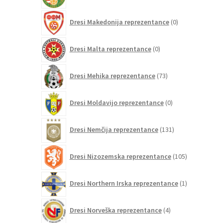
0
Dresi Makedonija reprezentance
0
izdelkov
0
Dresi Malta reprezentance
0
izdelkov
73
Dresi Mehika reprezentance
73
izdelkov
0
Dresi Moldavijo reprezentance
0
izdelkov
131
Dresi Nemčija reprezentance
131
izdelkov
105
Dresi Nizozemska reprezentance
105
izdelkov
1
Dresi Northern Irska reprezentance
1
izdelek
4
Dresi Norveška reprezentance
4
izdelki