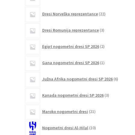
izdelkov
22
Dresi Norveška reprezentance
22
izdelkov
3
Dresi Romunija reprezentance
3
izdelki
2
Egipt nogometni dresi SP 2026
2
izdelka
1
Gana nogometni dresi SP 2026
1
izdelek
6
Južna Afrika nogometni dresi SP 2026
6
izdelkov
3
Kanada nogometni dresi SP 2026
3
izdelki
21
Maroko nogometni dresi
21
izdelkov
10
Nogometni dresi Al-Hilal
10
izdelkov