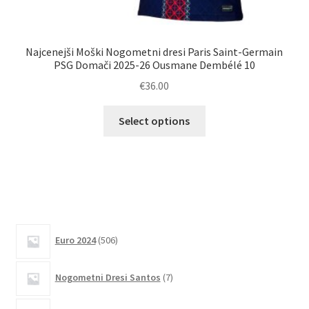
Najcenejši Moški Nogometni dresi Paris Saint-Germain
PSG Domači 2025-26 Ousmane Dembélé 10
K
€
36.00
Ta
Select options
izdelek
ima
več
različic.
Možnosti
lahko
506
izberete
Euro 2024
506
izdelkov
na
strani
7
Nogometni Dresi Santos
7
izdelkov
izdelka
3391