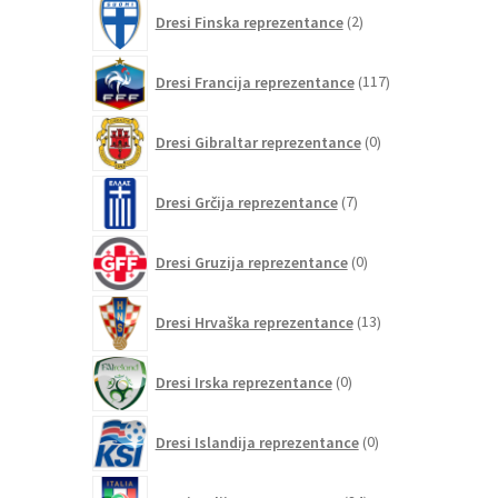
2
Dresi Finska reprezentance
2
izdelka
117
Dresi Francija reprezentance
117
izdelkov
0
Dresi Gibraltar reprezentance
0
izdelkov
7
Dresi Grčija reprezentance
7
izdelkov
0
Dresi Gruzija reprezentance
0
izdelkov
13
Dresi Hrvaška reprezentance
13
izdelkov
0
Dresi Irska reprezentance
0
izdelkov
0
Dresi Islandija reprezentance
0
izdelkov
84