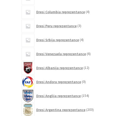
izdelka
4
Dresi Columbia reprezentance
4
izdelki
3
Dresi Peru reprezentance
3
izdelki
4
Dresi Srbija reprezentance
4
izdelki
6
Dresi Venezuela reprezentance
6
izdelkov
12
Dresi Albanija reprezentance
12
izdelkov
0
Dresi Andora reprezentance
0
izdelkov
154
Dresi Anglija reprezentance
154
izdelkov
203
Dresi Argentina reprezentance
203
izdelki