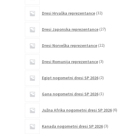
32
Dresi Hrvaška reprezentance
32
izdelkov
27
Dresi Japonska reprezentance
27
izdelkov
22
Dresi Norveška reprezentance
22
izdelkov
3
Dresi Romunija reprezentance
3
izdelki
2
Egipt nogometni dresi SP 2026
2
izdelka
1
Gana nogometni dresi SP 2026
1
izdelek
6
Južna Afrika nogometni dresi SP 2026
6
izdelkov
3
Kanada nogometni dresi SP 2026
3
izdelki