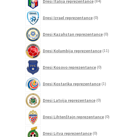
Dresi Italija reprezentance
84
izdelkov
0
Dresi Izrael reprezentance
0
izdelkov
0
Dresi Kazahstan reprezentance
0
izdelkov
11
Dresi Kolumbija reprezentance
11
izdelkov
0
Dresi Kosovo reprezentance
0
izdelkov
1
Dresi Kostarika reprezentance
1
izdelek
0
Dresi Latvija reprezentance
0
izdelkov
0
Dresi Lihtenštajn reprezentance
0
izdelkov
0
Dresi Litva reprezentance
0
izdelkov