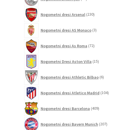
izdelkov
230
Nogometni dresi Arsenal
230
izdelkov
3
Nogometni dresi AS Monaco
3
izdelki
72
Nogometni dresi As Roma
72
izdelkov
15
Nogometni Dresi Aston Villa
15
izdelkov
6
Nogometni dresi Athletic Bilbao
6
izdelkov
104
Nogometni dresi Atletico Madrid
104
izdelki
409
Nogometni dresi Barcelona
409
izdelkov
207
Nogometni dresi Bayern Munich
207
izdelkov