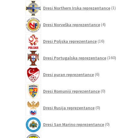
1
Dresi Northern Irska reprezentance
1
izdelek
4
Dresi Norveška reprezentance
4
izdelki
16
Dresi Poljska reprezentance
16
izdelkov
160
Dresi Portugalska reprezentance
160
izdelkov
6
Dresi puran reprezentance
6
izdelkov
0
Dresi Romuniji reprezentance
0
izdelkov
0
Dresi Rusija reprezentance
0
izdelkov
0
Dresi San Marino reprezentance
0
izdelkov
9