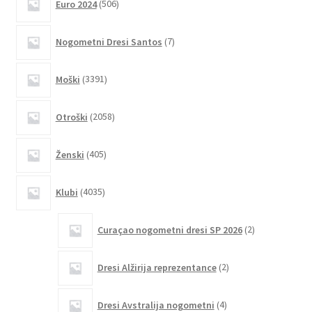
Euro 2024
506
izdelkov
7
Nogometni Dresi Santos
7
izdelkov
3391
Moški
3391
izdelkov
2058
Otroški
2058
izdelkov
405
Ženski
405
izdelkov
4035
Klubi
4035
izdelkov
2
Curaçao nogometni dresi SP 2026
2
izdelka
2
Dresi Alžirija reprezentance
2
izdelka
4
Dresi Avstralija nogometni
4
izdelki