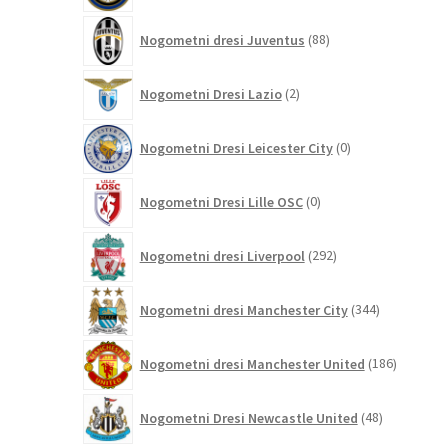
88
Nogometni dresi Juventus
88
izdelkov
2
Nogometni Dresi Lazio
2
izdelka
0
Nogometni Dresi Leicester City
0
izdelkov
0
Nogometni Dresi Lille OSC
0
izdelkov
292
Nogometni dresi Liverpool
292
izdelkov
344
Nogometni dresi Manchester City
344
izdelkov
186
Nogometni dresi Manchester United
186
izdelkov
48
Nogometni Dresi Newcastle United
48
izdelkov