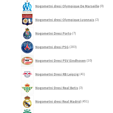
0
Nogometni dresi Olympique De Marseille
0
izdelk
2
Nogometni dresi Olympique Lyonnais
2
izdelka
7
Nogometni Dresi Porto
7
izdelkov
283
Nogometni dresi PSG
283
izdelkov
10
Nogometni Dresi PSV Eindhoven
10
izdelkov
41
Nogometni Dresi RB Leipzig
41
izdelkov
3
Nogometni Dresi Real Betis
3
izdelki
451
Nogometni dresi Real Madrid
451
izdelkov
0