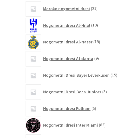
21
Maroko nogometni dresi
21
izdelkov
10
Nogometni dresi Al-Hilal
10
izdelkov
19
Nogometni dresi Al-Nassr
19
izdelkov
9
Nogometni dresi Atalanta
9
izdelkov
15
Nogometni Dresi Bayer Leverkusen
15
izdelkov
3
Nogometni Dresi Boca Juniors
3
izdelki
6
Nogometni dresi Fulham
6
izdelkov
83
Nogometni dresi Inter Miami
83
izdelkov
4