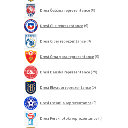
0
Dresi Češčina reprezentance
0
izdelkov
6
Dresi Čile reprezentance
6
izdelkov
0
Dresi Ciper reprezentance
0
izdelkov
0
Dresi Črna gora reprezentance
0
izdelkov
29
Dresi Danska reprezentance
29
izdelkov
5
Dresi Ekvador reprezentance
5
izdelkov
0
Dresi Estonija reprezentance
0
izdelkov
0
Dresi Ferski otoki reprezentance
0
izdelkov