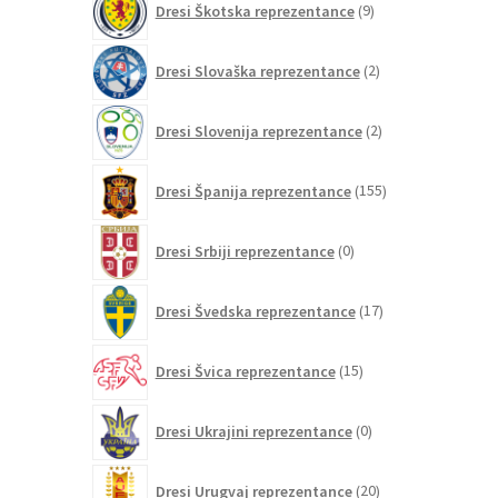
Dresi Škotska reprezentance
9
izdelkov
2
Dresi Slovaška reprezentance
2
izdelka
2
Dresi Slovenija reprezentance
2
izdelka
155
Dresi Španija reprezentance
155
izdelkov
0
Dresi Srbiji reprezentance
0
izdelkov
17
Dresi Švedska reprezentance
17
izdelkov
15
Dresi Švica reprezentance
15
izdelkov
0
Dresi Ukrajini reprezentance
0
izdelkov
20
Dresi Urugvaj reprezentance
20