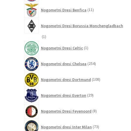
11
Nogometni Dresi Benfica
11
izdelkov
Nogometni Dresi Borussia Monchengladbach
1
1
izdelek
1
Nogometni Dresi Celtic
1
izdelek
254
Nogometni dresi Chelsea
254
izdelkov
108
Nogometni dresi Dortmund
108
izdelkov
29
Nogometni dresi Everton
29
izdelkov
8
Nogometni Dresi Feyenoord
8
izdelkov
73
Nogometni dresi Inter Milan
73
izdelkov