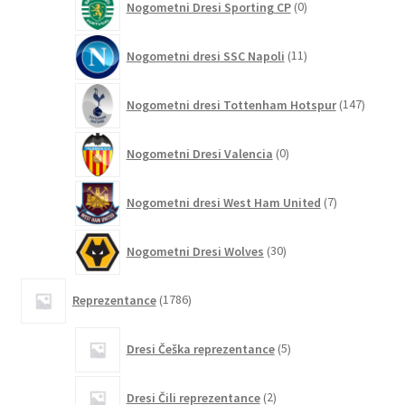
Nogometni Dresi Sporting CP
0
izdelkov
11
Nogometni dresi SSC Napoli
11
izdelkov
147
Nogometni dresi Tottenham Hotspur
147
izdelko
0
Nogometni Dresi Valencia
0
izdelkov
7
Nogometni dresi West Ham United
7
izdelkov
30
Nogometni Dresi Wolves
30
izdelkov
1786
Reprezentance
1786
izdelkov
5
Dresi Češka reprezentance
5
izdelkov
2
Dresi Čili reprezentance
2