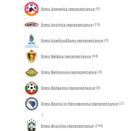
0
Dresi Armenija reprezentance
0
izdelkov
19
Dresi Avstrija reprezentance
19
izdelkov
0
Dresi Azerbajdžanu reprezentance
0
izdelkov
84
Dresi Belgija reprezentance
84
izdelkov
0
Dresi Belorusijo reprezentance
0
izdelkov
0
Dresi Bolgarijo reprezentance
0
izdelkov
Dresi Bosna in Hercegovina reprezentance
15
15
izdelkov
194
Dresi Brazilija reprezentance
194
izdelkov