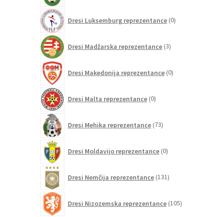
0
Dresi Luksemburg reprezentance
0
izdelkov
3
Dresi Madžarska reprezentance
3
izdelki
0
Dresi Makedonija reprezentance
0
izdelkov
0
Dresi Malta reprezentance
0
izdelkov
73
Dresi Mehika reprezentance
73
izdelkov
0
Dresi Moldavijo reprezentance
0
izdelkov
131
Dresi Nemčija reprezentance
131
izdelkov
105
Dresi Nizozemska reprezentance
105
izdelkov