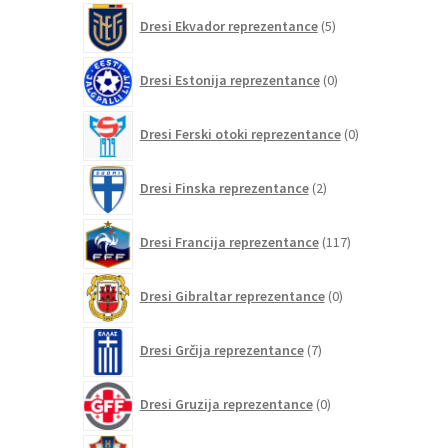
5
Dresi Ekvador reprezentance
5
izdelkov
0
Dresi Estonija reprezentance
0
izdelkov
0
Dresi Ferski otoki reprezentance
0
izdelkov
2
Dresi Finska reprezentance
2
izdelka
117
Dresi Francija reprezentance
117
izdelkov
0
Dresi Gibraltar reprezentance
0
izdelkov
7
Dresi Grčija reprezentance
7
izdelkov
0
Dresi Gruzija reprezentance
0
izdelkov
13