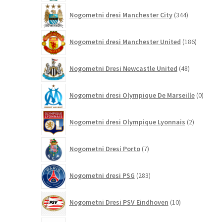
344
Nogometni dresi Manchester City
344
izdelkov
186
Nogometni dresi Manchester United
186
izdelkov
48
Nogometni Dresi Newcastle United
48
izdelkov
0
Nogometni dresi Olympique De Marseille
0
izdelk
2
Nogometni dresi Olympique Lyonnais
2
izdelka
7
Nogometni Dresi Porto
7
izdelkov
283
Nogometni dresi PSG
283
izdelkov
10
Nogometni Dresi PSV Eindhoven
10
izdelkov