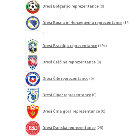
0
Dresi Bolgarijo reprezentance
0
izdelkov
Dresi Bosna in Hercegovina reprezentance
15
15
izdelkov
194
Dresi Brazilija reprezentance
194
izdelkov
0
Dresi Češčina reprezentance
0
izdelkov
6
Dresi Čile reprezentance
6
izdelkov
0
Dresi Ciper reprezentance
0
izdelkov
0
Dresi Črna gora reprezentance
0
izdelkov
29
Dresi Danska reprezentance
29
izdelkov