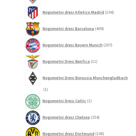
104
Nogometni dresi Atletico Madrid
104
izdelki
409
Nogometni dresi Barcelona
409
izdelkov
207
Nogometni dresi Bayern Munich
207
izdelkov
11
Nogometni Dresi Benfica
11
izdelkov
Nogometni Dresi Borussia Monchengladbach
1
1
izdelek
1
Nogometni Dresi Celtic
1
izdelek
254
Nogometni dresi Chelsea
254
izdelkov
108
Nogometni dresi Dortmund
108