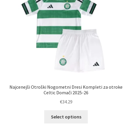
Najcenejši Otroški Nogometni Dresi Kompleti za otroke
Celtic Domači 2025-26
€
34.29
Ta
Select options
izdelek
ima