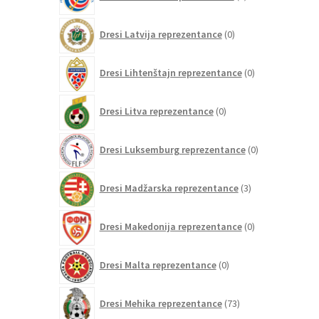
izdelek
0
Dresi Latvija reprezentance
0
izdelkov
0
Dresi Lihtenštajn reprezentance
0
izdelkov
0
Dresi Litva reprezentance
0
izdelkov
0
Dresi Luksemburg reprezentance
0
izdelkov
3
Dresi Madžarska reprezentance
3
izdelki
0
Dresi Makedonija reprezentance
0
izdelkov
0
Dresi Malta reprezentance
0
izdelkov
73
Dresi Mehika reprezentance
73
izdelkov