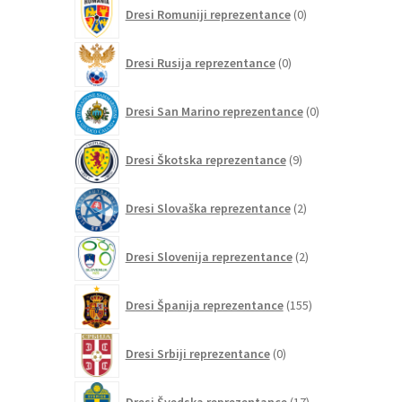
0
Dresi Romuniji reprezentance
0
izdelkov
0
Dresi Rusija reprezentance
0
izdelkov
0
Dresi San Marino reprezentance
0
izdelkov
9
Dresi Škotska reprezentance
9
izdelkov
2
Dresi Slovaška reprezentance
2
izdelka
2
Dresi Slovenija reprezentance
2
izdelka
155
Dresi Španija reprezentance
155
izdelkov
0
Dresi Srbiji reprezentance
0
izdelkov
17