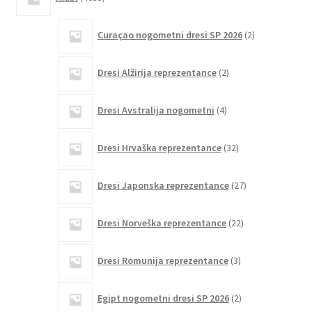
izdelkov
2
Curaçao nogometni dresi SP 2026
2
izdelka
2
Dresi Alžirija reprezentance
2
izdelka
4
Dresi Avstralija nogometni
4
izdelki
32
Dresi Hrvaška reprezentance
32
izdelkov
27
Dresi Japonska reprezentance
27
izdelkov
22
Dresi Norveška reprezentance
22
izdelkov
3
Dresi Romunija reprezentance
3
izdelki
2
Egipt nogometni dresi SP 2026
2
izdelka