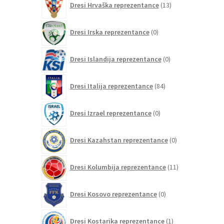
Dresi Hrvaška reprezentance
13
izdelkov
0
Dresi Irska reprezentance
0
izdelkov
0
Dresi Islandija reprezentance
0
izdelkov
84
Dresi Italija reprezentance
84
izdelkov
0
Dresi Izrael reprezentance
0
izdelkov
0
Dresi Kazahstan reprezentance
0
izdelkov
11
Dresi Kolumbija reprezentance
11
izdelkov
0
Dresi Kosovo reprezentance
0
izdelkov
1
Dresi Kostarika reprezentance
1