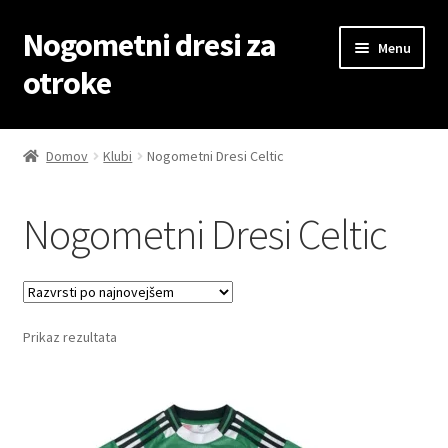
Nogometni dresi za
Skip
Skip
Menu
to
to
otroke
navigation
content
Domov
Domov
Klubi
Nogometni Dresi Celtic
Blog
Nogometni Dresi Celtic
Kontaktiraj nas
Košarica
Prikaz rezultata
Moj račun
Trgovina
Zaključek nakupa