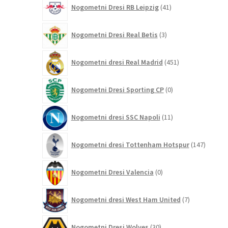
41
Nogometni Dresi RB Leipzig
41
izdelkov
3
Nogometni Dresi Real Betis
3
izdelki
451
Nogometni dresi Real Madrid
451
izdelkov
0
Nogometni Dresi Sporting CP
0
izdelkov
11
Nogometni dresi SSC Napoli
11
izdelkov
147
Nogometni dresi Tottenham Hotspur
147
izdelko
0
Nogometni Dresi Valencia
0
izdelkov
7
Nogometni dresi West Ham United
7
izdelkov
30
Nogometni Dresi Wolves
30