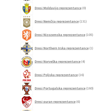
0
Dresi Moldavijo reprezentance
0
izdelkov
131
Dresi Nemčija reprezentance
131
izdelkov
105
Dresi Nizozemska reprezentance
105
izdelkov
1
Dresi Northern Irska reprezentance
1
izdelek
4
Dresi Norveška reprezentance
4
izdelki
16
Dresi Poljska reprezentance
16
izdelkov
160
Dresi Portugalska reprezentance
160
izdelkov
6
Dresi puran reprezentance
6
izdelkov