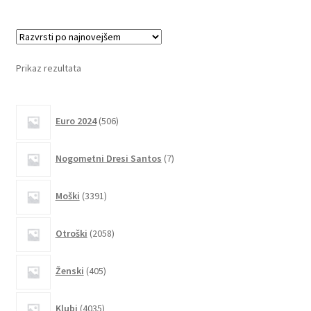
več
različic.
Možnosti
lahko
Prikaz rezultata
izberete
na
506
strani
Euro 2024
506
izdelkov
izdelka
7
Nogometni Dresi Santos
7
izdelkov
3391
Moški
3391
izdelkov
2058
Otroški
2058
izdelkov
405
Ženski
405
izdelkov
4035
Klubi
4035