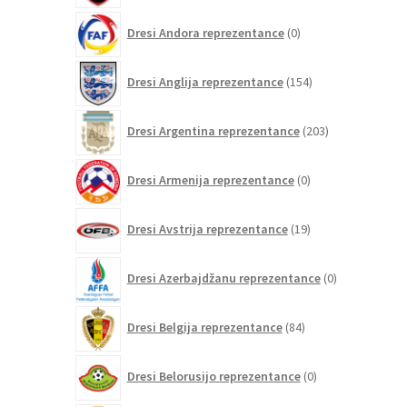
0
Dresi Andora reprezentance
0
izdelkov
154
Dresi Anglija reprezentance
154
izdelkov
203
Dresi Argentina reprezentance
203
izdelki
0
Dresi Armenija reprezentance
0
izdelkov
19
Dresi Avstrija reprezentance
19
izdelkov
0
Dresi Azerbajdžanu reprezentance
0
izdelkov
84
Dresi Belgija reprezentance
84
izdelkov
0
Dresi Belorusijo reprezentance
0
izdelkov