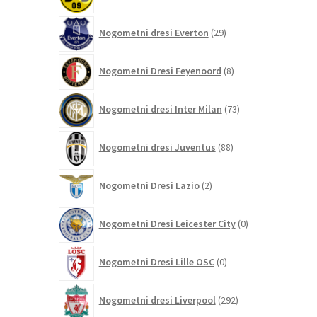
izdelkov
29
Nogometni dresi Everton
29
izdelkov
8
Nogometni Dresi Feyenoord
8
izdelkov
73
Nogometni dresi Inter Milan
73
izdelkov
88
Nogometni dresi Juventus
88
izdelkov
2
Nogometni Dresi Lazio
2
izdelka
0
Nogometni Dresi Leicester City
0
izdelkov
0
Nogometni Dresi Lille OSC
0
izdelkov
292
Nogometni dresi Liverpool
292
izdelkov