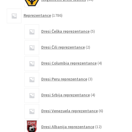
izdelkov
1786
Reprezentance
1786
izdelkov
5
Dresi Češka reprezentance
5
izdelkov
2
Dresi Čili reprezentance
2
izdelka
4
Dresi Columbia reprezentance
4
izdelki
3
Dresi Peru reprezentance
3
izdelki
4
Dresi Srbija reprezentance
4
izdelki
6
Dresi Venezuela reprezentance
6
izdelkov
12
Dresi Albanija reprezentance
12
izdelkov