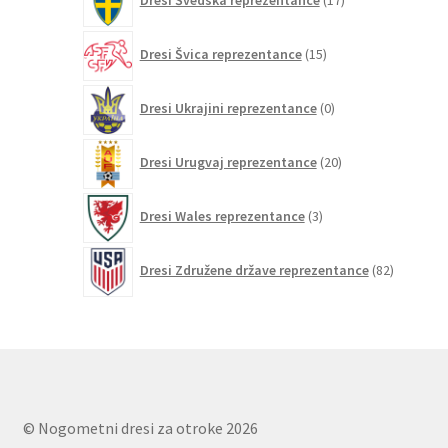
Dresi Švedska reprezentance
17
izdelkov
15
Dresi Švica reprezentance
15
izdelkov
0
Dresi Ukrajini reprezentance
0
izdelkov
20
Dresi Urugvaj reprezentance
20
izdelkov
3
Dresi Wales reprezentance
3
izdelki
82
Dresi Združene države reprezentance
82
izdelkov
© Nogometni dresi za otroke 2026