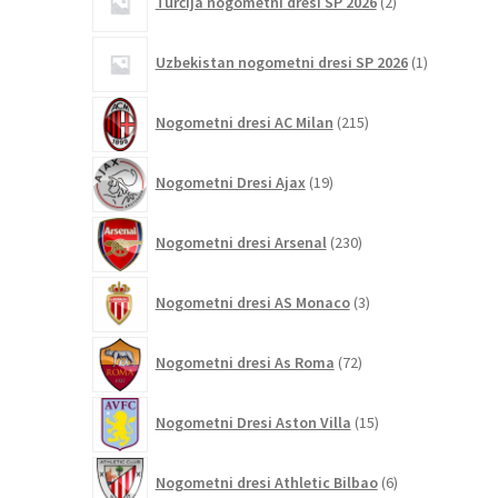
Turčija nogometni dresi SP 2026
2
izdelka
1
Uzbekistan nogometni dresi SP 2026
1
izdelek
215
Nogometni dresi AC Milan
215
izdelkov
19
Nogometni Dresi Ajax
19
izdelkov
230
Nogometni dresi Arsenal
230
izdelkov
3
Nogometni dresi AS Monaco
3
izdelki
72
Nogometni dresi As Roma
72
izdelkov
15
Nogometni Dresi Aston Villa
15
izdelkov
6
Nogometni dresi Athletic Bilbao
6
izdelkov