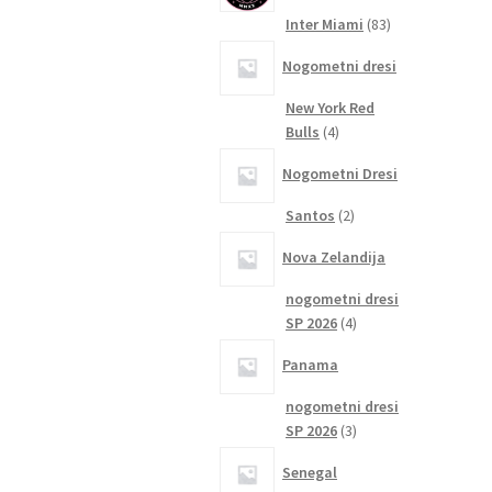
83
Inter Miami
83
izdelkov
Nogometni dresi
New York Red
4
Bulls
4
izdelki
Nogometni Dresi
2
Santos
2
izdelka
Nova Zelandija
nogometni dresi
4
SP 2026
4
izdelki
Panama
nogometni dresi
3
SP 2026
3
izdelki
Senegal