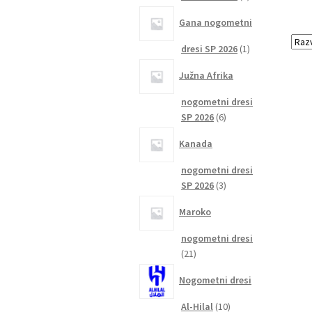
izdelka
Gana nogometni
1
dresi SP 2026
1
izdelek
Južna Afrika
nogometni dresi
6
SP 2026
6
izdelkov
Kanada
nogometni dresi
3
SP 2026
3
izdelki
Maroko
nogometni dresi
21
21
izdelkov
Nogometni dresi
10
Al-Hilal
10