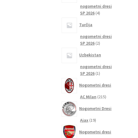
nogometni dresi
4
SP 2026
4
izdelki
Turčija
nogometni dresi
2
SP 2026
2
izdelka
Uzbekistan
nogometni dresi
1
SP 2026
1
izdelek
Nogometni dresi
215
AC Milan
215
izdelkov
Nogometni Dresi
19
Ajax
19
izdelkov
Nogometni dresi