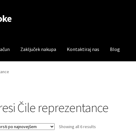
oke
račun
Zaključek nakupa
Kontaktiraj nas
Blog
čun
Trgovina
Zaključek nakupa
tance
resi Čile reprezentance
Sorted
Showing all 6 results
by