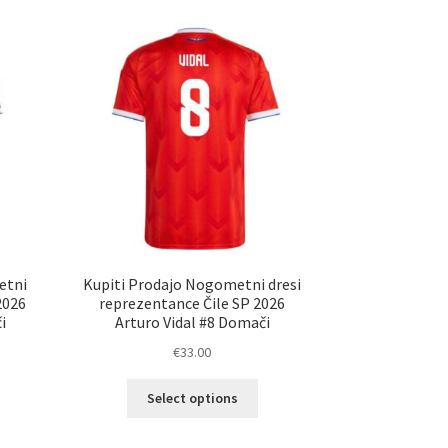
etni
Kupiti Prodajo Nogometni dresi
2026
reprezentance Čile SP 2026
i
Arturo Vidal #8 Domači
€
33.00
Ta
Select options
elek
izdelek
a
ima