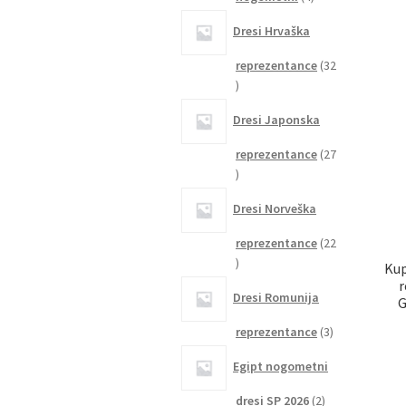
izdelki
Dresi Hrvaška
reprezentance
32
32
izdelkov
Dresi Japonska
reprezentance
27
27
izdelkov
Dresi Norveška
reprezentance
22
22
Kup
izdelkov
r
Dresi Romunija
G
3
reprezentance
3
izdelki
Egipt nogometni
2
dresi SP 2026
2