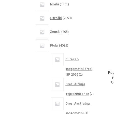
3391
Moški
3391
izdelkov
2053
Otroški
2053
izdelkov
405
Ženski
405
izdelkov
4035
Klubi
4035
izdelkov
Curaçao
nogometni dresi
Kup
2
SP 2026
2
r
izdelka
G
Dresi Alžirija
2
reprezentance
2
izdelka
Dresi Avstralija
4
nogometni
4