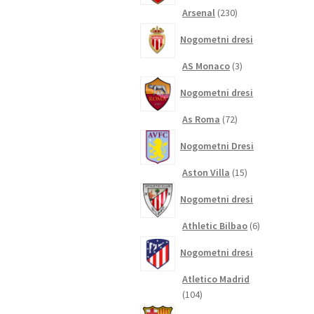
230
Arsenal
230
izdelkov
Nogometni dresi
3
AS Monaco
3
izdelki
Nogometni dresi
72
As Roma
72
izdelkov
Nogometni Dresi
15
Aston Villa
15
izdelkov
Nogometni dresi
6
Athletic Bilbao
6
izdelkov
Nogometni dresi
Atletico Madrid
104
104
izdelki