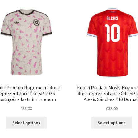
latest
iti Prodajo Nogometni dresi
Kupiti Prodajo Moški Nogom
eprezentance Čile SP 2026
dresi reprezentance Čile SP 
ostujoči z lastnim imenom
Alexis Sánchez #10 Domač
€
33.00
€
33.00
Ta
Ta
Select options
Select options
izdelek
izd
ima
im