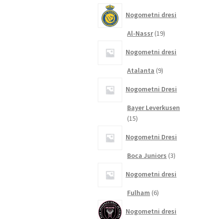
izdelkov
Nogometni dresi
19
Al-Nassr
19
izdelkov
Nogometni dresi
9
Atalanta
9
izdelkov
Nogometni Dresi
Bayer Leverkusen
15
15
izdelkov
Nogometni Dresi
3
Boca Juniors
3
izdelki
Nogometni dresi
6
Fulham
6
izdelkov
Nogometni dresi