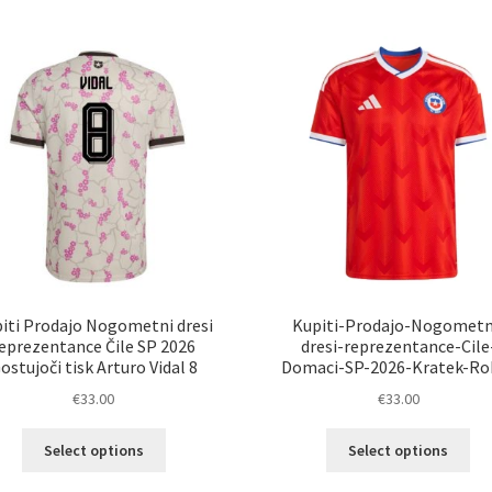
več
ve
različic.
razl
Možnosti
Mož
lahko
lah
izberete
izb
na
na
strani
str
izdelka
izd
iti Prodajo Nogometni dresi
Kupiti-Prodajo-Nogometn
eprezentance Čile SP 2026
dresi-reprezentance-Cile
ostujoči tisk Arturo Vidal 8
Domaci-SP-2026-Kratek-Ro
€
33.00
€
33.00
Ta
Ta
Select options
Select options
izdelek
izd
ima
im