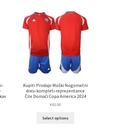
č
več
ičic.
različic.
nosti
Možnosti
ko
lahko
erete
izberete
na
ani
strani
elka
izdelka
i-
Kupiti Prodajo Moški Nogometni
-
dresi kompleti reprezentance
kav
Čile Domači Copa America 2024
€
43.00
Ta
Select options
elek
izdelek
a
ima