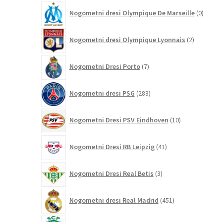
0
Nogometni dresi Olympique De Marseille
0
izdelk
2
Nogometni dresi Olympique Lyonnais
2
izdelka
7
Nogometni Dresi Porto
7
izdelkov
283
Nogometni dresi PSG
283
izdelkov
10
Nogometni Dresi PSV Eindhoven
10
izdelkov
41
Nogometni Dresi RB Leipzig
41
izdelkov
3
Nogometni Dresi Real Betis
3
izdelki
451
Nogometni dresi Real Madrid
451
izdelkov
0