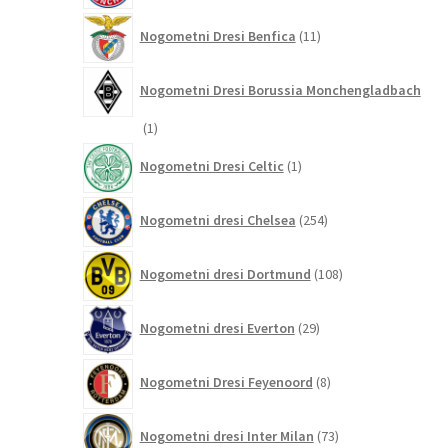
11
Nogometni Dresi Benfica
11
izdelkov
Nogometni Dresi Borussia Monchengladbach
1
1
izdelek
1
Nogometni Dresi Celtic
1
izdelek
254
Nogometni dresi Chelsea
254
izdelkov
108
Nogometni dresi Dortmund
108
izdelkov
29
Nogometni dresi Everton
29
izdelkov
8
Nogometni Dresi Feyenoord
8
izdelkov
73
Nogometni dresi Inter Milan
73
izdelkov