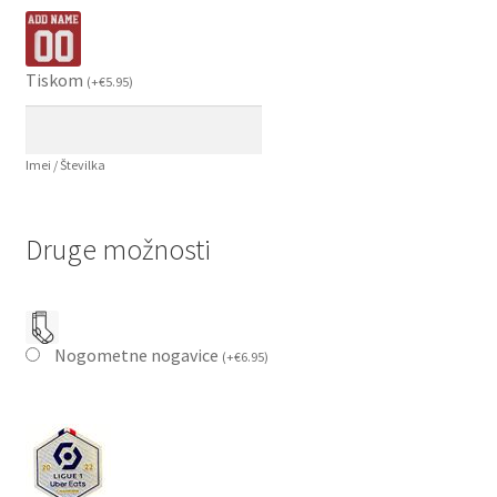
Tiskom
(
+
€
5.95
)
Imei / Številka
Druge možnosti
Nogometne nogavice
(
+
€
6.95
)