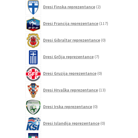
2
Dresi Finska reprezentance
2
izdelka
117
Dresi Francija reprezentance
117
izdelkov
0
Dresi Gibraltar reprezentance
0
izdelkov
7
Dresi Grčija reprezentance
7
izdelkov
0
Dresi Gruzija reprezentance
0
izdelkov
13
Dresi Hrvaška reprezentance
13
izdelkov
0
Dresi Irska reprezentance
0
izdelkov
0
Dresi Islandija reprezentance
0
izdelkov
84