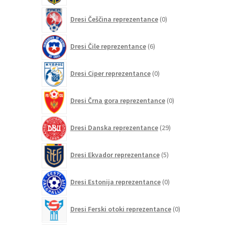
0
Dresi Češčina reprezentance
0
izdelkov
6
Dresi Čile reprezentance
6
izdelkov
0
Dresi Ciper reprezentance
0
izdelkov
0
Dresi Črna gora reprezentance
0
izdelkov
29
Dresi Danska reprezentance
29
izdelkov
5
Dresi Ekvador reprezentance
5
izdelkov
0
Dresi Estonija reprezentance
0
izdelkov
0
Dresi Ferski otoki reprezentance
0
izdelkov