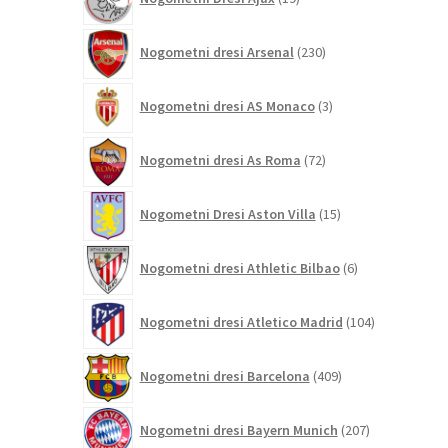
izdelkov
230
Nogometni dresi Arsenal
230
izdelkov
3
Nogometni dresi AS Monaco
3
izdelki
72
Nogometni dresi As Roma
72
izdelkov
15
Nogometni Dresi Aston Villa
15
izdelkov
6
Nogometni dresi Athletic Bilbao
6
izdelkov
104
Nogometni dresi Atletico Madrid
104
izdelki
409
Nogometni dresi Barcelona
409
izdelkov
207
Nogometni dresi Bayern Munich
207
izdelkov