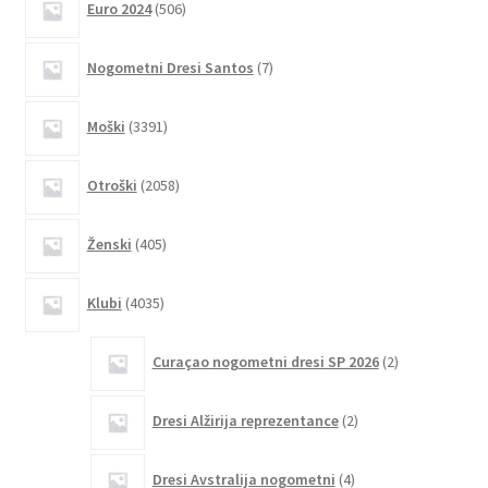
lahko
Euro 2024
506
izdelkov
izberete
7
na
Nogometni Dresi Santos
7
izdelkov
strani
3391
izdelka
Moški
3391
izdelkov
2058
Otroški
2058
izdelkov
405
Ženski
405
izdelkov
4035
Klubi
4035
izdelkov
2
Curaçao nogometni dresi SP 2026
2
izdelka
2
Dresi Alžirija reprezentance
2
izdelka
4
Dresi Avstralija nogometni
4