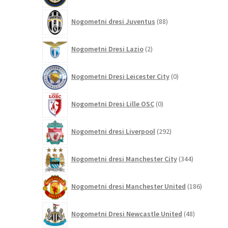
88
Nogometni dresi Juventus
88
izdelkov
2
Nogometni Dresi Lazio
2
izdelka
0
Nogometni Dresi Leicester City
0
izdelkov
0
Nogometni Dresi Lille OSC
0
izdelkov
292
Nogometni dresi Liverpool
292
izdelkov
344
Nogometni dresi Manchester City
344
izdelkov
186
Nogometni dresi Manchester United
186
izdelkov
48
Nogometni Dresi Newcastle United
48
izdelkov