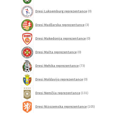
0
Dresi Luksemburg reprezentance
0
izdelkov
3
Dresi Madžarska reprezentance
3
izdelki
0
Dresi Makedonija reprezentance
0
izdelkov
0
Dresi Malta reprezentance
0
izdelkov
73
Dresi Mehika reprezentance
73
izdelkov
0
Dresi Moldavijo reprezentance
0
izdelkov
131
Dresi Nemčija reprezentance
131
izdelkov
105
Dresi Nizozemska reprezentance
105
izdelkov