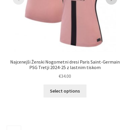
K
Najcenejši Ženski Nogometni dresi Paris Saint-Germain
PSG Tretji 2024-25 z lastnim tiskom
€
34.00
Ta
Select options
izdelek
ima
več
različic.
Možnosti
506