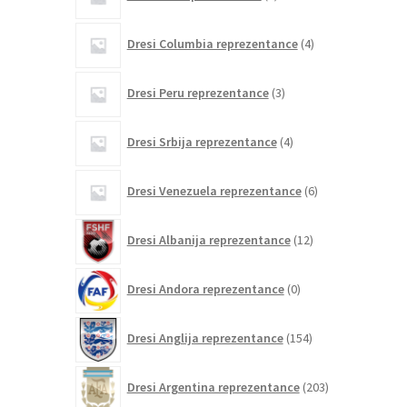
izdelka
4
Dresi Columbia reprezentance
4
izdelki
3
Dresi Peru reprezentance
3
izdelki
4
Dresi Srbija reprezentance
4
izdelki
6
Dresi Venezuela reprezentance
6
izdelkov
12
Dresi Albanija reprezentance
12
izdelkov
0
Dresi Andora reprezentance
0
izdelkov
154
Dresi Anglija reprezentance
154
izdelkov
203
Dresi Argentina reprezentance
203
izdelki