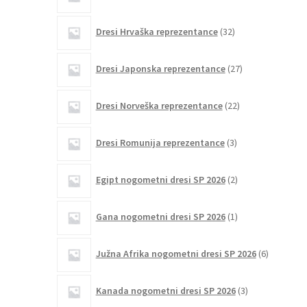
izdelki
32
Dresi Hrvaška reprezentance
32
izdelkov
27
Dresi Japonska reprezentance
27
izdelkov
22
Dresi Norveška reprezentance
22
izdelkov
3
Dresi Romunija reprezentance
3
izdelki
2
Egipt nogometni dresi SP 2026
2
izdelka
1
Gana nogometni dresi SP 2026
1
izdelek
6
Južna Afrika nogometni dresi SP 2026
6
izdelkov
3
Kanada nogometni dresi SP 2026
3
izdelki