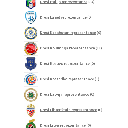
Dresi Italija reprezentance
84
izdelkov
0
Dresi Izrael reprezentance
0
izdelkov
0
Dresi Kazahstan reprezentance
0
izdelkov
11
Dresi Kolumbija reprezentance
11
izdelkov
0
Dresi Kosovo reprezentance
0
izdelkov
1
Dresi Kostarika reprezentance
1
izdelek
0
Dresi Latvija reprezentance
0
izdelkov
0
Dresi Lihtenštajn reprezentance
0
izdelkov
0
Dresi Litva reprezentance
0
izdelkov