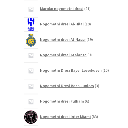
21
Maroko nogometni dresi
21
izdelkov
10
Nogometni dresi Al-Hilal
10
izdelkov
19
Nogometni dresi Al-Nassr
19
izdelkov
9
Nogometni dresi Atalanta
9
izdelkov
15
Nogometni Dresi Bayer Leverkusen
15
izdelkov
3
Nogometni Dresi Boca Juniors
3
izdelki
6
Nogometni dresi Fulham
6
izdelkov
83
Nogometni dresi Inter Miami
83
izdelkov