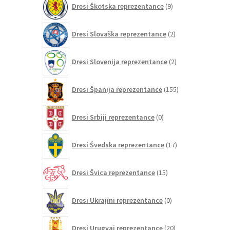
Dresi Škotska reprezentance
9
izdelkov
2
Dresi Slovaška reprezentance
2
izdelka
2
Dresi Slovenija reprezentance
2
izdelka
155
Dresi Španija reprezentance
155
izdelkov
0
Dresi Srbiji reprezentance
0
izdelkov
17
Dresi Švedska reprezentance
17
izdelkov
15
Dresi Švica reprezentance
15
izdelkov
0
Dresi Ukrajini reprezentance
0
izdelkov
20
Dresi Urugvaj reprezentance
20