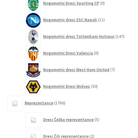
Nogometni Dresi Sporting CP
0
izdelkov
11
Nogometni dresi SSC Napoli
11
izdelkov
147
Nogometni dresi Tottenham Hotspur
147
izdelko
0
Nogometni Dresi Valencia
0
izdelkov
7
Nogometni dresi West Ham United
7
izdelkov
30
Nogometni Dresi Wolves
30
izdelkov
1786
Reprezentance
1786
izdelkov
5
Dresi Češka reprezentance
5
izdelkov
2
Dresi Čili reprezentance
2