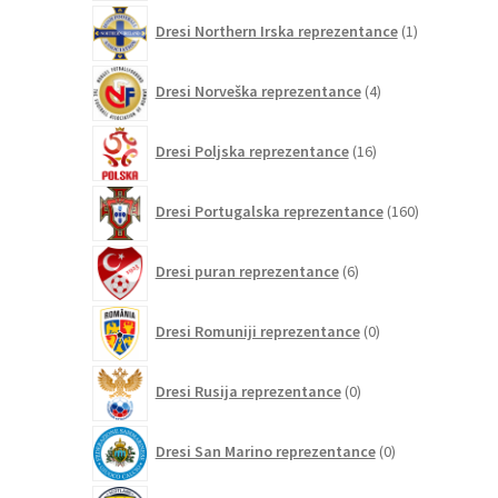
1
Dresi Northern Irska reprezentance
1
izdelek
4
Dresi Norveška reprezentance
4
izdelki
16
Dresi Poljska reprezentance
16
izdelkov
160
Dresi Portugalska reprezentance
160
izdelkov
6
Dresi puran reprezentance
6
izdelkov
0
Dresi Romuniji reprezentance
0
izdelkov
0
Dresi Rusija reprezentance
0
izdelkov
0
Dresi San Marino reprezentance
0
izdelkov
9