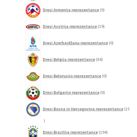
0
Dresi Armenija reprezentance
0
izdelkov
19
Dresi Avstrija reprezentance
19
izdelkov
0
Dresi Azerbajdžanu reprezentance
0
izdelkov
84
Dresi Belgija reprezentance
84
izdelkov
0
Dresi Belorusijo reprezentance
0
izdelkov
0
Dresi Bolgarijo reprezentance
0
izdelkov
Dresi Bosna in Hercegovina reprezentance
15
15
izdelkov
194
Dresi Brazilija reprezentance
194
izdelkov