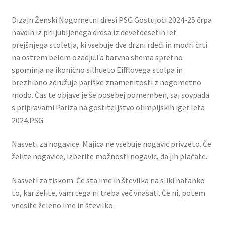
Dizajn Ženski Nogometni dresi PSG Gostujoči 2024-25 črpa
navdih iz priljubljenega dresa iz devetdesetih let
prejšnjega stoletja, ki vsebuje dve drzni rdeči in modri črti
na ostrem belem ozadju.Ta barvna shema spretno
spominja na ikonično silhueto Eifflovega stolpa in
brezhibno združuje pariške znamenitosti z nogometno
modo. Čas te objave je še posebej pomemben, saj sovpada
s pripravami Pariza na gostiteljstvo olimpijskih iger leta
2024.PSG
Nasveti za nogavice: Majica ne vsebuje nogavic privzeto. Če
želite nogavice, izberite možnosti nogavic, da jih plačate.
Nasveti za tiskom: Če sta ime in številka na sliki natanko
to, kar želite, vam tega ni treba več vnašati. Če ni, potem
vnesite želeno ime in številko.