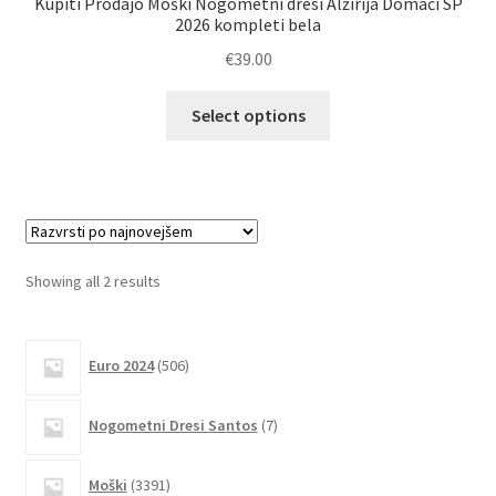
Kupiti Prodajo Moški Nogometni dresi Alžirija Domači SP
2026 kompleti bela
€
39.00
Ta
Select options
izdelek
ima
več
različic.
Možnosti
lahko
Sorted
Showing all 2 results
izberete
by
na
latest
506
strani
Euro 2024
506
izdelkov
izdelka
7
Nogometni Dresi Santos
7
izdelkov
3391
Moški
3391
izdelkov