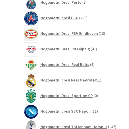
Nogometni Dresi Porto
7
izdelkov
283
Nogometni dresi PSG
283
izdelkov
10
Nogometni Dresi PSV Eindhoven
10
izdelkov
41
Nogometni Dresi RB Leipzig
41
izdelkov
3
Nogometni Dresi Real Betis
3
izdelki
451
Nogometni dresi Real Madrid
451
izdelkov
0
Nogometni Dresi Sporting CP
0
izdelkov
11
Nogometni dresi SSC Napoli
11
izdelkov
147
Nogometni dresi Tottenham Hotspur
147