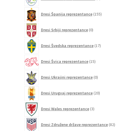
izdelka
155
Dresi Španija reprezentance
155
izdelkov
0
Dresi Srbiji reprezentance
0
izdelkov
17
Dresi Švedska reprezentance
17
izdelkov
15
Dresi Švica reprezentance
15
izdelkov
0
Dresi Ukrajini reprezentance
0
izdelkov
20
Dresi Urugvaj reprezentance
20
izdelkov
3
Dresi Wales reprezentance
3
izdelki
82
Dresi Združene države reprezentance
82
izdelkov