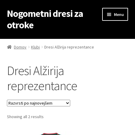
Nogometni dresi za
Skip
Skip
Menu
to
to
otroke
navigation
content
Domov
Domov
Klubi
Dresi Alžirija reprezentance
Blog
Dresi Alžirija
Kontaktiraj nas
reprezentance
Košarica
Moj račun
Sorted
Showing all 2 results
Trgovina
by
latest
Zaključek nakupa