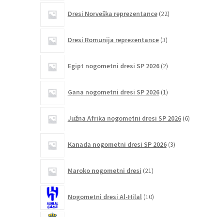
22
Dresi Norveška reprezentance
22
izdelkov
3
Dresi Romunija reprezentance
3
izdelki
2
Egipt nogometni dresi SP 2026
2
izdelka
1
Gana nogometni dresi SP 2026
1
izdelek
6
Južna Afrika nogometni dresi SP 2026
6
izdelkov
3
Kanada nogometni dresi SP 2026
3
izdelki
21
Maroko nogometni dresi
21
izdelkov
10
Nogometni dresi Al-Hilal
10
izdelkov
19