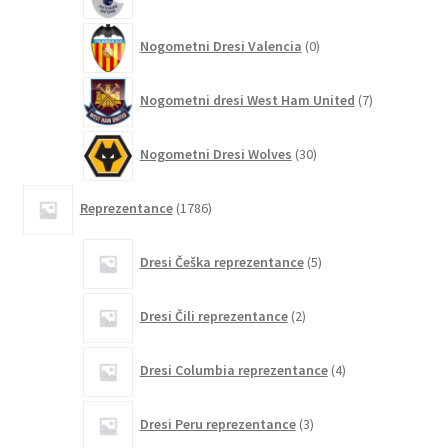
izdelko
0
Nogometni Dresi Valencia
0
izdelkov
7
Nogometni dresi West Ham United
7
izdelkov
30
Nogometni Dresi Wolves
30
izdelkov
1786
Reprezentance
1786
izdelkov
5
Dresi Češka reprezentance
5
izdelkov
2
Dresi Čili reprezentance
2
izdelka
4
Dresi Columbia reprezentance
4
izdelki
3
Dresi Peru reprezentance
3
izdelki