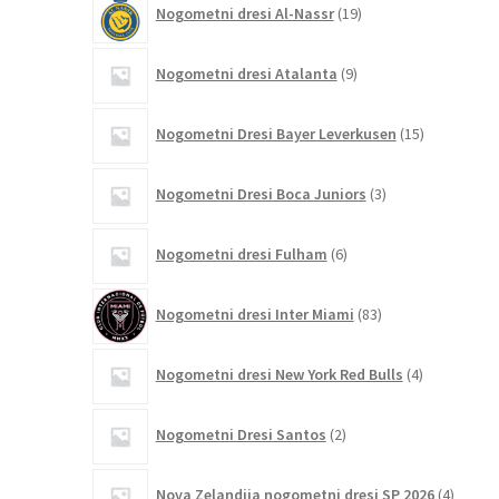
Nogometni dresi Al-Nassr
19
izdelkov
9
Nogometni dresi Atalanta
9
izdelkov
15
Nogometni Dresi Bayer Leverkusen
15
izdelkov
3
Nogometni Dresi Boca Juniors
3
izdelki
6
Nogometni dresi Fulham
6
izdelkov
83
Nogometni dresi Inter Miami
83
izdelkov
4
Nogometni dresi New York Red Bulls
4
izdelki
2
Nogometni Dresi Santos
2
izdelka
4
Nova Zelandija nogometni dresi SP 2026
4