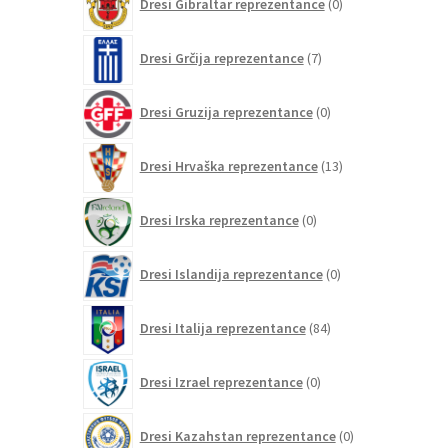
Dresi Gibraltar reprezentance
0
izdelkov
7
Dresi Grčija reprezentance
7
izdelkov
0
Dresi Gruzija reprezentance
0
izdelkov
13
Dresi Hrvaška reprezentance
13
izdelkov
0
Dresi Irska reprezentance
0
izdelkov
0
Dresi Islandija reprezentance
0
izdelkov
84
Dresi Italija reprezentance
84
izdelkov
0
Dresi Izrael reprezentance
0
izdelkov
0
Dresi Kazahstan reprezentance
0
izdelkov