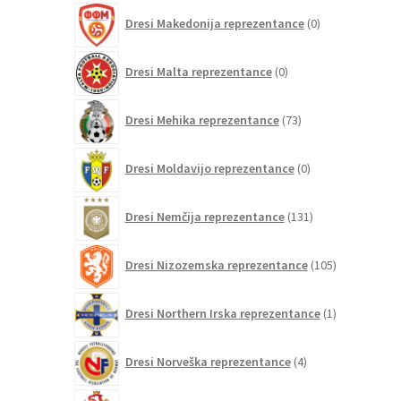
0
Dresi Makedonija reprezentance
0
izdelkov
0
Dresi Malta reprezentance
0
izdelkov
73
Dresi Mehika reprezentance
73
izdelkov
0
Dresi Moldavijo reprezentance
0
izdelkov
131
Dresi Nemčija reprezentance
131
izdelkov
105
Dresi Nizozemska reprezentance
105
izdelkov
1
Dresi Northern Irska reprezentance
1
izdelek
4
Dresi Norveška reprezentance
4
izdelki
16