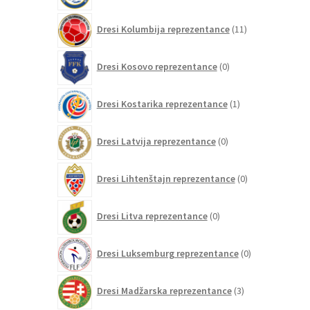
11
Dresi Kolumbija reprezentance
11
izdelkov
0
Dresi Kosovo reprezentance
0
izdelkov
1
Dresi Kostarika reprezentance
1
izdelek
0
Dresi Latvija reprezentance
0
izdelkov
0
Dresi Lihtenštajn reprezentance
0
izdelkov
0
Dresi Litva reprezentance
0
izdelkov
0
Dresi Luksemburg reprezentance
0
izdelkov
3
Dresi Madžarska reprezentance
3
izdelki