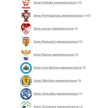
Dresi Poljska reprezentance
16
izdelkov
160
Dresi Portugalska reprezentance
160
izdelkov
6
Dresi puran reprezentance
6
izdelkov
0
Dresi Romuniji reprezentance
0
izdelkov
0
Dresi Rusija reprezentance
0
izdelkov
0
Dresi San Marino reprezentance
0
izdelkov
9
Dresi Škotska reprezentance
9
izdelkov
2
Dresi Slovaška reprezentance
2
izdelka
2
Dresi Slovenija reprezentance
2