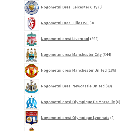
0
Nogometni Dresi Leicester City
0
izdelkov
0
Nogometni Dresi Lille OSC
0
izdelkov
292
Nogometni dresi Liverpool
292
izdelkov
344
Nogometni dresi Manchester City
344
izdelkov
186
Nogometni dresi Manchester United
186
izdelkov
48
Nogometni Dresi Newcastle United
48
izdelkov
0
Nogometni dresi Olympique De Marseille
0
izdelk
2
Nogometni dresi Olympique Lyonnais
2
izdelka
7