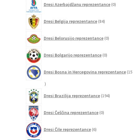
0
Dresi Azerbajdžanu reprezentance
0
izdelkov
84
Dresi Belgija reprezentance
84
izdelkov
0
Dresi Belorusijo reprezentance
0
izdelkov
0
Dresi Bolgarijo reprezentance
0
izdelkov
Dresi Bosna in Hercegovina reprezentance
15
15
izdelkov
194
Dresi Brazilija reprezentance
194
izdelkov
0
Dresi Češčina reprezentance
0
izdelkov
6
Dresi Čile reprezentance
6
izdelkov