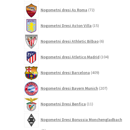
72
Nogometni dresi As Roma
72
izdelkov
15
Nogometni Dresi Aston Villa
15
izdelkov
6
Nogometni dresi Athletic Bilbao
6
izdelkov
104
Nogometni dresi Atletico Madrid
104
izdelki
409
Nogometni dresi Barcelona
409
izdelkov
207
Nogometni dresi Bayern Munich
207
izdelkov
11
Nogometni Dresi Benfica
11
izdelkov
Nogometni Dresi Borussia Monchengladbach