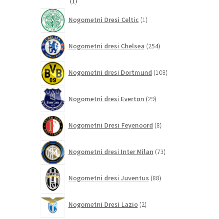
1
1
izdelek
1
Nogometni Dresi Celtic
1
izdelek
254
Nogometni dresi Chelsea
254
izdelkov
108
Nogometni dresi Dortmund
108
izdelkov
29
Nogometni dresi Everton
29
izdelkov
8
Nogometni Dresi Feyenoord
8
izdelkov
73
Nogometni dresi Inter Milan
73
izdelkov
88
Nogometni dresi Juventus
88
izdelkov
2
Nogometni Dresi Lazio
2
izdelka