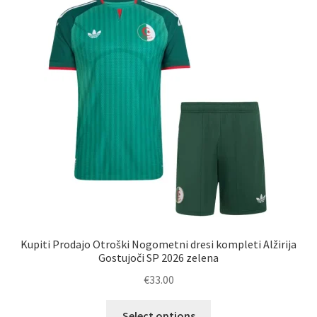
Kupiti Prodajo Otroški Nogometni dresi kompleti Alžirija
Gostujoči SP 2026 zelena
€
33.00
Ta
Select options