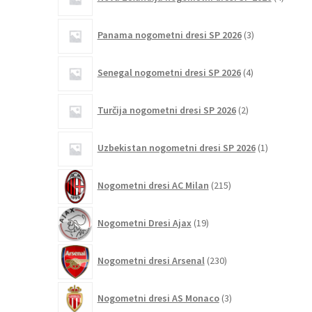
izdelki
3
Panama nogometni dresi SP 2026
3
izdelki
4
Senegal nogometni dresi SP 2026
4
izdelki
2
Turčija nogometni dresi SP 2026
2
izdelka
1
Uzbekistan nogometni dresi SP 2026
1
izdelek
215
Nogometni dresi AC Milan
215
izdelkov
19
Nogometni Dresi Ajax
19
izdelkov
230
Nogometni dresi Arsenal
230
izdelkov
3
Nogometni dresi AS Monaco
3
izdelki