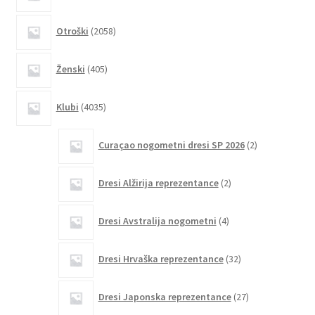
2058
Otroški
2058
izdelkov
405
Ženski
405
izdelkov
4035
Klubi
4035
izdelkov
2
Curaçao nogometni dresi SP 2026
2
izdelka
2
Dresi Alžirija reprezentance
2
izdelka
4
Dresi Avstralija nogometni
4
izdelki
32
Dresi Hrvaška reprezentance
32
izdelkov
27
Dresi Japonska reprezentance
27
izdelkov