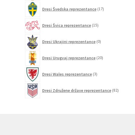
17
Dresi Švedska reprezentance
17
izdelkov
15
Dresi Švica reprezentance
15
izdelkov
0
Dresi Ukrajini reprezentance
0
izdelkov
20
Dresi Urugvaj reprezentance
20
izdelkov
3
Dresi Wales reprezentance
3
izdelki
82
Dresi Združene države reprezentance
82
izdelkov