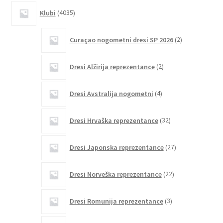
4035
Klubi
4035
izdelkov
2
Curaçao nogometni dresi SP 2026
2
izdelka
2
Dresi Alžirija reprezentance
2
izdelka
4
Dresi Avstralija nogometni
4
izdelki
32
Dresi Hrvaška reprezentance
32
izdelkov
27
Dresi Japonska reprezentance
27
izdelkov
22
Dresi Norveška reprezentance
22
izdelkov
3
Dresi Romunija reprezentance
3
izdelki
2