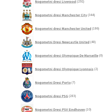
Nogometni dresi Liverpool
292
izdelkov
344
Nogometni dresi Manchester City
344
izdelkov
186
Nogometni dresi Manchester United
186
izdelkov
48
Nogometni Dresi Newcastle United
48
izdelkov
0
Nogometni dresi Olympique De Marseille
0
izdelk
2
Nogometni dresi Olympique Lyonnais
2
izdelka
7
Nogometni Dresi Porto
7
izdelkov
283
Nogometni dresi PSG
283
izdelkov
10
Nogometni Dresi PSV Eindhoven
10
izdelkov