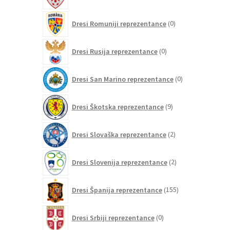
izdelkov
0
Dresi Romuniji reprezentance
0
izdelkov
0
Dresi Rusija reprezentance
0
izdelkov
0
Dresi San Marino reprezentance
0
izdelkov
9
Dresi Škotska reprezentance
9
izdelkov
2
Dresi Slovaška reprezentance
2
izdelka
2
Dresi Slovenija reprezentance
2
izdelka
155
Dresi Španija reprezentance
155
izdelkov
0
Dresi Srbiji reprezentance
0
izdelkov