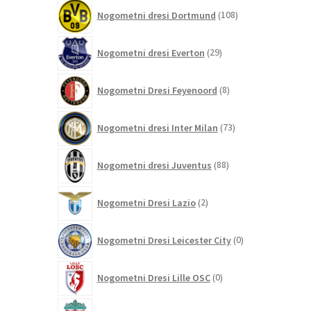
108
Nogometni dresi Dortmund
108
izdelkov
29
Nogometni dresi Everton
29
izdelkov
8
Nogometni Dresi Feyenoord
8
izdelkov
73
Nogometni dresi Inter Milan
73
izdelkov
88
Nogometni dresi Juventus
88
izdelkov
2
Nogometni Dresi Lazio
2
izdelka
0
Nogometni Dresi Leicester City
0
izdelkov
0
Nogometni Dresi Lille OSC
0
izdelkov
292