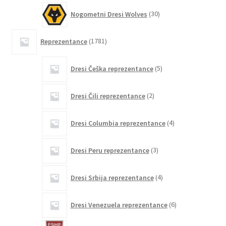
30
Nogometni Dresi Wolves
30
izdelkov
1781
Reprezentance
1781
izdelkov
5
Dresi Češka reprezentance
5
izdelkov
2
Dresi Čili reprezentance
2
izdelka
4
Dresi Columbia reprezentance
4
izdelki
3
Dresi Peru reprezentance
3
izdelki
4
Dresi Srbija reprezentance
4
izdelki
6
Dresi Venezuela reprezentance
6
izdelkov
12