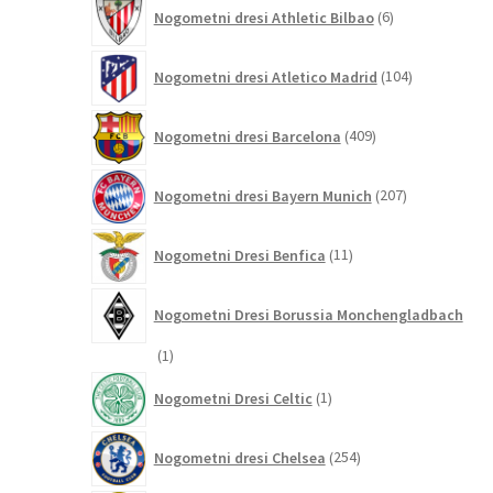
6
Nogometni dresi Athletic Bilbao
6
izdelkov
104
Nogometni dresi Atletico Madrid
104
izdelki
409
Nogometni dresi Barcelona
409
izdelkov
207
Nogometni dresi Bayern Munich
207
izdelkov
11
Nogometni Dresi Benfica
11
izdelkov
Nogometni Dresi Borussia Monchengladbach
1
1
izdelek
1
Nogometni Dresi Celtic
1
izdelek
254
Nogometni dresi Chelsea
254
izdelkov