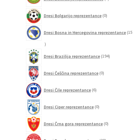
izdelkov
0
Dresi Bolgarijo reprezentance
0
izdelkov
Dresi Bosna in Hercegovina reprezentance
15
15
izdelkov
194
Dresi Brazilija reprezentance
194
izdelkov
0
Dresi Češčina reprezentance
0
izdelkov
6
Dresi Čile reprezentance
6
izdelkov
0
Dresi Ciper reprezentance
0
izdelkov
0
Dresi Črna gora reprezentance
0
izdelkov
29