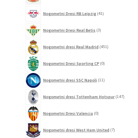
41
Nogometni Dresi RB Leipzig
41
izdelkov
3
Nogometni Dresi Real Betis
3
izdelki
451
Nogometni dresi Real Madrid
451
izdelkov
0
Nogometni Dresi Sporting CP
0
izdelkov
11
Nogometni dresi SSC Napoli
11
izdelkov
147
Nogometni dresi Tottenham Hotspur
147
izdelko
0
Nogometni Dresi Valencia
0
izdelkov
7
Nogometni dresi West Ham United
7
izdelkov