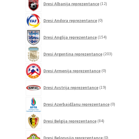
Dresi Albanija reprezentance
12
izdelkov
0
Dresi Andora reprezentance
0
izdelkov
154
Dresi Anglija reprezentance
154
izdelkov
203
Dresi Argentina reprezentance
203
izdelki
0
Dresi Armenija reprezentance
0
izdelkov
19
Dresi Avstrija reprezentance
19
izdelkov
0
Dresi Azerbajdžanu reprezentance
0
izdelkov
84
Dresi Belgija reprezentance
84
izdelkov
0
Dresi Belorusijo reprezentance
0