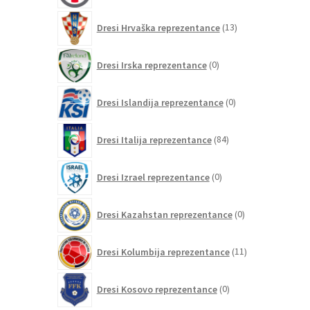
13
Dresi Hrvaška reprezentance
13
izdelkov
0
Dresi Irska reprezentance
0
izdelkov
0
Dresi Islandija reprezentance
0
izdelkov
84
Dresi Italija reprezentance
84
izdelkov
0
Dresi Izrael reprezentance
0
izdelkov
0
Dresi Kazahstan reprezentance
0
izdelkov
11
Dresi Kolumbija reprezentance
11
izdelkov
0
Dresi Kosovo reprezentance
0
izdelkov