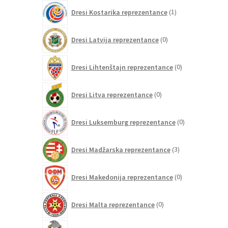
1
Dresi Kostarika reprezentance
1
izdelek
0
Dresi Latvija reprezentance
0
izdelkov
0
Dresi Lihtenštajn reprezentance
0
izdelkov
0
Dresi Litva reprezentance
0
izdelkov
0
Dresi Luksemburg reprezentance
0
izdelkov
3
Dresi Madžarska reprezentance
3
izdelki
0
Dresi Makedonija reprezentance
0
izdelkov
0
Dresi Malta reprezentance
0
izdelkov
73