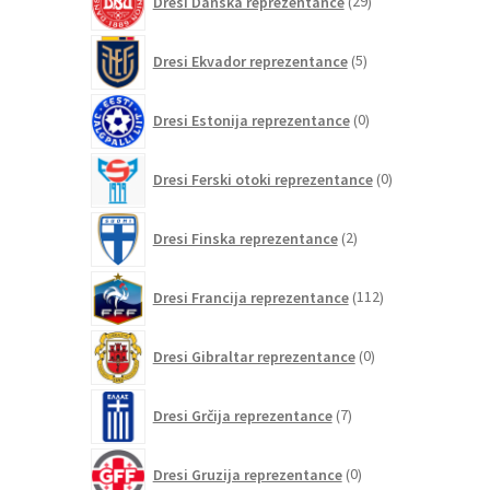
Dresi Danska reprezentance
29
izdelkov
5
Dresi Ekvador reprezentance
5
izdelkov
0
Dresi Estonija reprezentance
0
izdelkov
0
Dresi Ferski otoki reprezentance
0
izdelkov
2
Dresi Finska reprezentance
2
izdelka
112
Dresi Francija reprezentance
112
izdelkov
0
Dresi Gibraltar reprezentance
0
izdelkov
7
Dresi Grčija reprezentance
7
izdelkov
0
Dresi Gruzija reprezentance
0
izdelkov