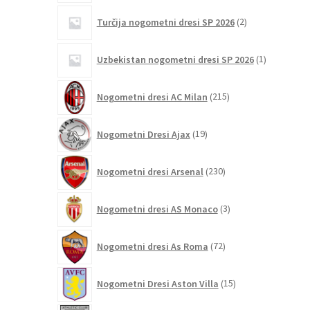
2
Turčija nogometni dresi SP 2026
2
izdelka
1
Uzbekistan nogometni dresi SP 2026
1
izdelek
215
Nogometni dresi AC Milan
215
izdelkov
19
Nogometni Dresi Ajax
19
izdelkov
230
Nogometni dresi Arsenal
230
izdelkov
3
Nogometni dresi AS Monaco
3
izdelki
72
Nogometni dresi As Roma
72
izdelkov
15
Nogometni Dresi Aston Villa
15
izdelkov