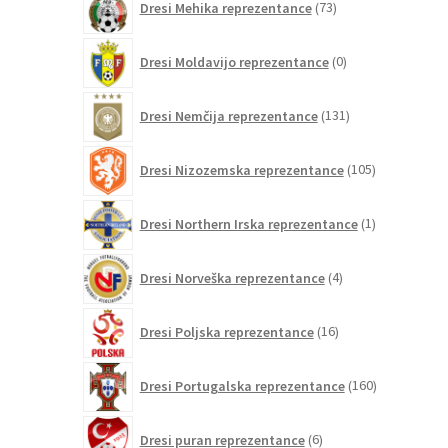
Dresi Mehika reprezentance
73
izdelkov
0
Dresi Moldavijo reprezentance
0
izdelkov
131
Dresi Nemčija reprezentance
131
izdelkov
105
Dresi Nizozemska reprezentance
105
izdelkov
1
Dresi Northern Irska reprezentance
1
izdelek
4
Dresi Norveška reprezentance
4
izdelki
16
Dresi Poljska reprezentance
16
izdelkov
160
Dresi Portugalska reprezentance
160
izdelkov
6
Dresi puran reprezentance
6