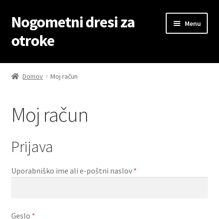
Nogometni dresi za
Skip
Skip
Menu
to
to
otroke
navigation
content
Domov
Domov
Moj račun
Blog
Moj račun
Kontaktiraj nas
Košarica
Prijava
Moj račun
Zahtevano
Uporabniško ime ali e-poštni naslov
*
Trgovina
Zahtevano
Geslo
*
Zaključek nakupa