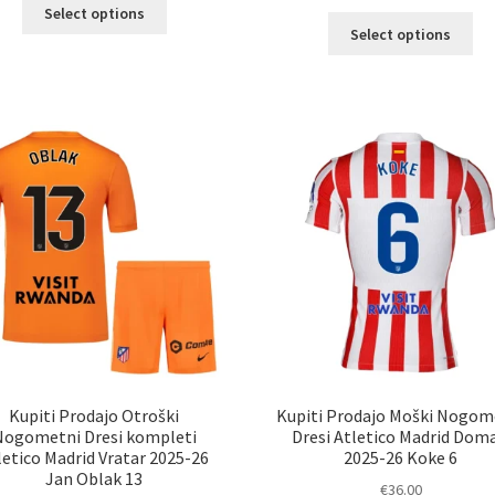
Ta
Select options
Ta
izdelek
Select options
izd
ima
im
več
ve
različic.
razl
Možnosti
Mož
lahko
lah
izberete
izb
na
na
strani
str
izdelka
izd
Kupiti Prodajo Otroški
Kupiti Prodajo Moški Nogom
Nogometni Dresi kompleti
Dresi Atletico Madrid Doma
letico Madrid Vratar 2025-26
2025-26 Koke 6
Jan Oblak 13
€
36.00