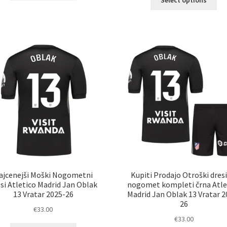
Select options
izd
ima
im
več
ve
različic.
razl
Možnosti
Mož
lahko
lah
izberete
izb
na
na
strani
str
izdelka
izd
ajcenejši Moški Nogometni
Kupiti Prodajo Otroški dresi
si Atletico Madrid Jan Oblak
nogomet kompleti črna Atle
13 Vratar 2025-26
Madrid Jan Oblak 13 Vratar 2
26
€
33.00
€
33.00