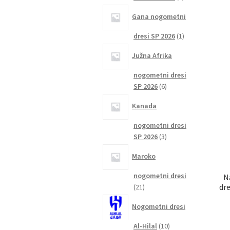
izdelka
Gana nogometni
1
dresi SP 2026
1
izdelek
Južna Afrika
nogometni dresi
6
SP 2026
6
izdelkov
Kanada
nogometni dresi
3
SP 2026
3
izdelki
Maroko
nogometni dresi
N
21
dre
21
izdelkov
Nogometni dresi
10
Al-Hilal
10