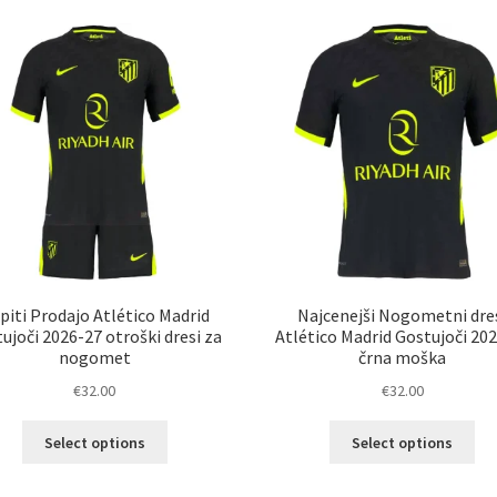
latest
piti Prodajo Atlético Madrid
Najcenejši Nogometni dre
ujoči 2026-27 otroški dresi za
Atlético Madrid Gostujoči 20
nogomet
črna moška
€
32.00
€
32.00
Ta
Ta
Select options
Select options
izdelek
izd
ima
im