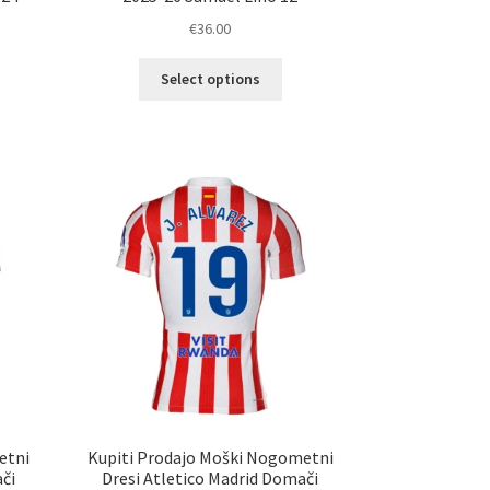
€
36.00
Ta
Select options
elek
izdelek
a
ima
č
več
ičic.
različic.
nosti
Možnosti
ko
lahko
erete
izberete
na
ani
strani
elka
izdelka
etni
Kupiti Prodajo Moški Nogometni
či
Dresi Atletico Madrid Domači