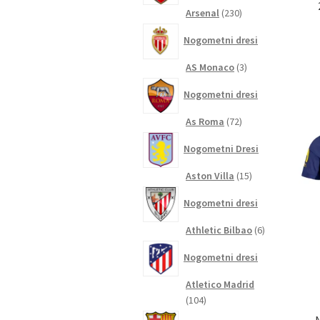
230
Arsenal
230
izdelkov
Nogometni dresi
3
AS Monaco
3
izdelki
Nogometni dresi
72
As Roma
72
izdelkov
Nogometni Dresi
15
Aston Villa
15
izdelkov
Nogometni dresi
6
Athletic Bilbao
6
izdelkov
Nogometni dresi
Atletico Madrid
104
104
izdelki