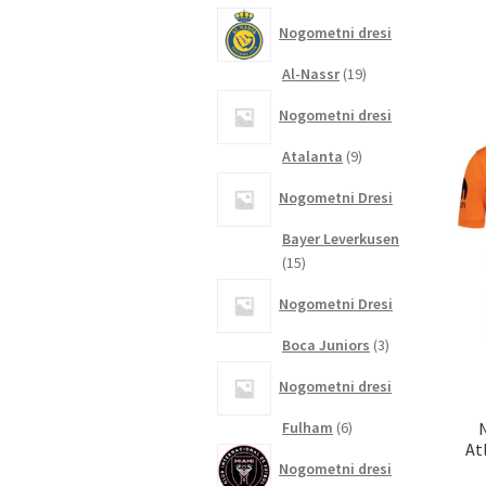
izdelkov
Nogometni dresi
19
Al-Nassr
19
izdelkov
Nogometni dresi
9
Atalanta
9
izdelkov
Nogometni Dresi
Bayer Leverkusen
15
15
izdelkov
Nogometni Dresi
3
Boca Juniors
3
izdelki
Nogometni dresi
6
Fulham
6
At
izdelkov
Nogometni dresi