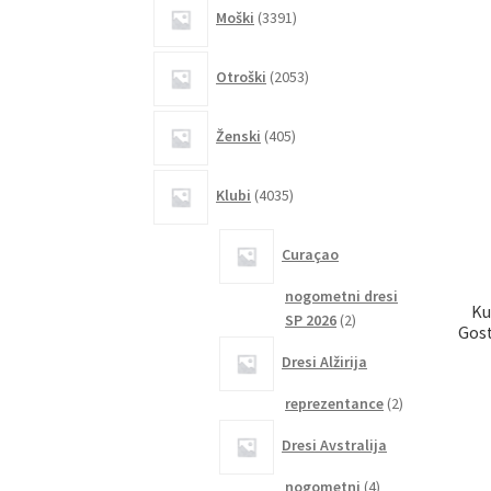
3391
Moški
3391
izdelkov
2053
Otroški
2053
izdelkov
405
Ženski
405
izdelkov
4035
Klubi
4035
izdelkov
Curaçao
nogometni dresi
Ku
2
SP 2026
2
Gost
izdelka
Dresi Alžirija
2
reprezentance
2
izdelka
Dresi Avstralija
4
nogometni
4