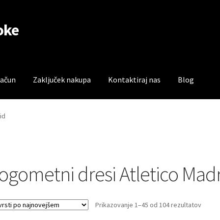
oke
račun
Zaključek nakupa
Kontaktiraj nas
Blog
čun
Trgovina
Zaključek nakupa
id
ogometni dresi Atletico Mad
Sorte
Prikazovanje 1–45 od 104 rezultatov
by