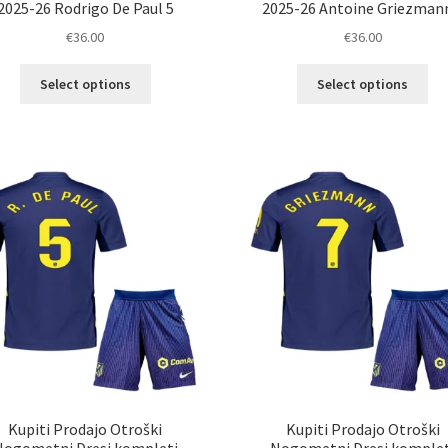
2025-26 Rodrigo De Paul 5
2025-26 Antoine Griezman
€
36.00
€
36.00
Ta
Ta
Select options
Select options
izdelek
izd
ima
im
več
ve
različic.
razl
Možnosti
Mož
lahko
lah
izberete
izb
na
na
strani
str
izdelka
izd
Kupiti Prodajo Otroški
Kupiti Prodajo Otroški