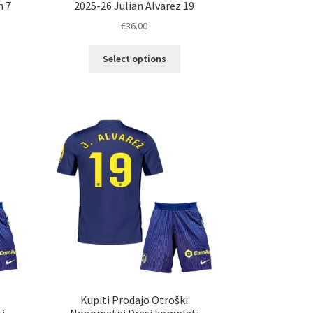
n 7
2025-26 Julian Alvarez 19
€
36.00
Ta
Select options
elek
izdelek
a
ima
č
več
ičic.
različic.
nosti
Možnosti
ko
lahko
erete
izberete
na
ani
strani
elka
izdelka
Kupiti Prodajo Otroški