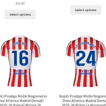
€
33.00
Ta
Select options
Ta
izd
Select options
izdelek
im
ima
ve
več
razl
različic.
Mož
Možnosti
lah
lahko
izb
izberete
na
na
str
strani
izd
izdelka
iti Prodajo Moški Nogometni
Kupiti Prodajo Moški Nogom
resi Atletico Madrid Domači
Dresi Atletico Madrid Doma
2025-26 Nahuel Molina 16
2025-26 Robin Le Normand