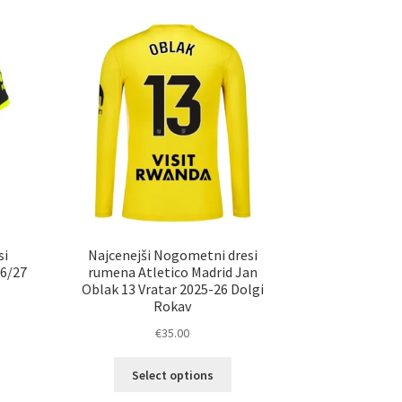
si
Najcenejši Nogometni dresi
26/27
rumena Atletico Madrid Jan
Oblak 13 Vratar 2025-26 Dolgi
Rokav
€
35.00
Ta
elek
Select options
izdelek
a