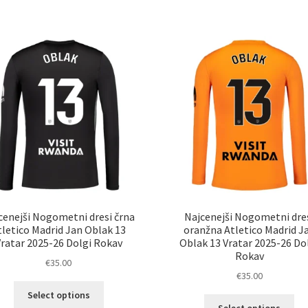
več
ve
različic.
razl
Možnosti
Mož
lahko
lah
izberete
izb
na
na
strani
str
izdelka
izd
cenejši Nogometni dresi črna
Najcenejši Nogometni dre
tletico Madrid Jan Oblak 13
oranžna Atletico Madrid J
ratar 2025-26 Dolgi Rokav
Oblak 13 Vratar 2025-26 Do
Rokav
€
35.00
€
35.00
Ta
Select options
Ta
izdelek