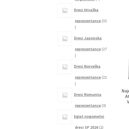
izdelki
Dresi Hrvaška
reprezentance
32
32
izdelkov
Dresi Japonska
reprezentance
27
27
izdelkov
Dresi Norveška
reprezentance
22
22
izdelkov
Naj
Dresi Romunija
A
V
3
reprezentance
3
izdelki
Egipt nogometni
2
dresi SP 2026
2