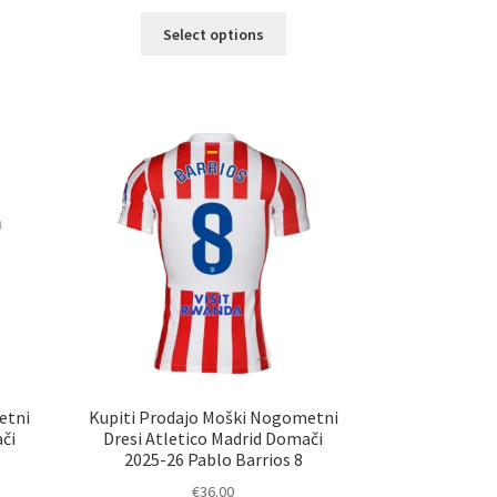
Ta
Select options
elek
izdelek
a
ima
č
več
ičic.
različic.
nosti
Možnosti
ko
lahko
erete
izberete
na
ani
strani
elka
izdelka
etni
Kupiti Prodajo Moški Nogometni
či
Dresi Atletico Madrid Domači
2025-26 Pablo Barrios 8
€
36.00