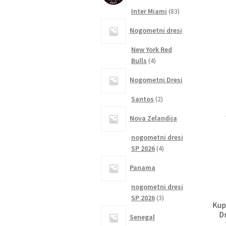
83
Inter Miami
83
izdelkov
Nogometni dresi
New York Red
4
Bulls
4
izdelki
Nogometni Dresi
2
Santos
2
izdelka
Nova Zelandija
nogometni dresi
4
SP 2026
4
izdelki
Panama
nogometni dresi
3
SP 2026
3
Kup
izdelki
D
Senegal