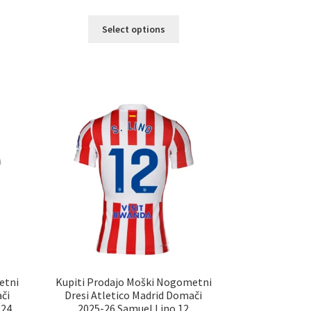
Ta
Select options
elek
izdelek
a
ima
č
več
ičic.
različic.
nosti
Možnosti
ko
lahko
erete
izberete
na
ani
strani
elka
izdelka
etni
Kupiti Prodajo Moški Nogometni
či
Dresi Atletico Madrid Domači
 24
2025-26 Samuel Lino 12