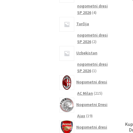
nogometni dresi
4
SP 2026
4
izdelki
Turčija
nogometni dresi
2
SP 2026
2
izdelka
Uzbekistan
nogometni dresi
1
SP 2026
1
izdelek
Nogometni dresi
215
AC Milan
215
izdelkov
Nogometni Dresi
19
Ajax
19
izdelkov
Kup
Nogometni dresi
D