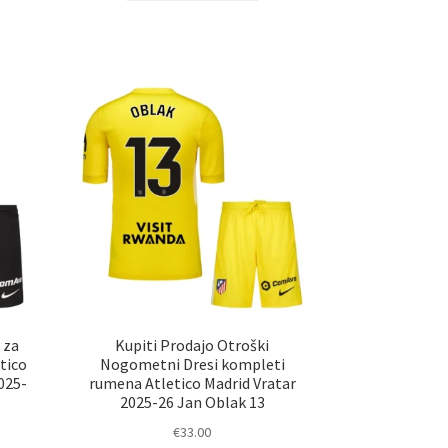
elek
ima
a
več
č
različic.
ičic.
Možnosti
nosti
lahko
ko
izberete
erete
na
strani
ani
izdelka
elka
 za
Kupiti Prodajo Otroški
tico
Nogometni Dresi kompleti
025-
rumena Atletico Madrid Vratar
2025-26 Jan Oblak 13
€
33.00