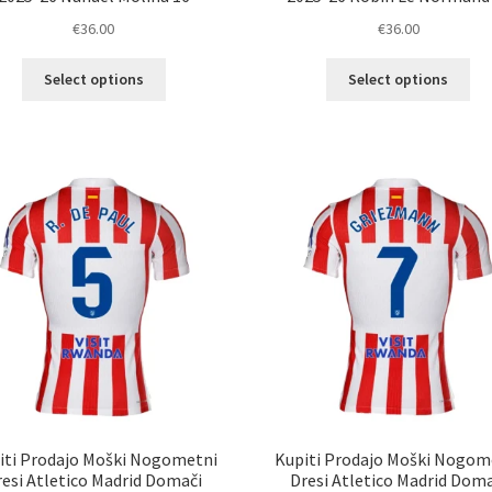
€
36.00
€
36.00
Ta
Ta
Select options
Select options
izdelek
izd
ima
im
več
ve
različic.
razl
Možnosti
Mož
lahko
lah
izberete
izb
na
na
strani
str
izdelka
izd
iti Prodajo Moški Nogometni
Kupiti Prodajo Moški Nogom
resi Atletico Madrid Domači
Dresi Atletico Madrid Doma