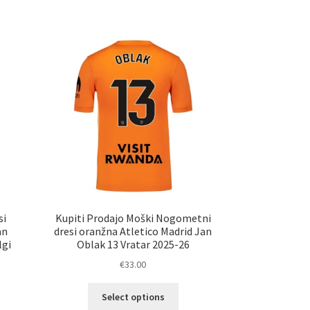
ima
č
več
ičic.
različic.
nosti
Možnosti
ko
lahko
erete
izberete
na
ani
strani
elka
izdelka
si
Kupiti Prodajo Moški Nogometni
an
dresi oranžna Atletico Madrid Jan
lgi
Oblak 13 Vratar 2025-26
€
33.00
Ta
Select options
izdelek