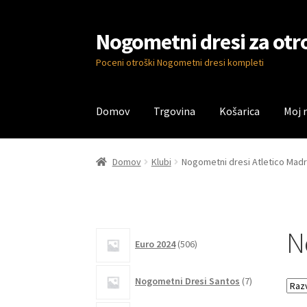
Nogometni dresi za otr
Skip
Skip
to
to
Poceni otroški Nogometni dresi kompleti
navigation
content
Domov
Trgovina
Košarica
Moj 
Domov
Blog
Kontaktiraj nas
Košarica
Moj ra
Domov
Klubi
Nogometni dresi Atletico Madr
N
506
Euro 2024
506
izdelkov
7
Nogometni Dresi Santos
7
izdelkov