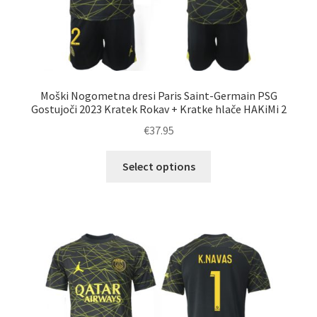
Moški Nogometna dresi Paris Saint-Germain PSG
Gostujoči 2023 Kratek Rokav + Kratke hlače HAKiMi 2
€
37.95
Ta
Select options
izdelek
ima
več
različic.
Možnosti
lahko
izberete
na