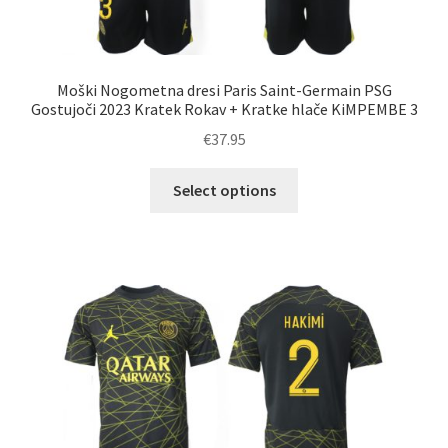
Moški Nogometna dresi Paris Saint-Germain PSG
Gostujoči 2023 Kratek Rokav + Kratke hlače KiMPEMBE 3
€
37.95
Ta
Select options
izdelek
ima
več
različic.
Možnosti
lahko
izberete
na
strani
izdelka