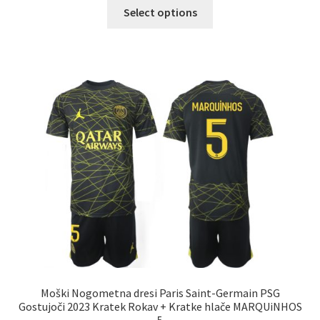
Ta
Select options
izdelek
ima
več
različic.
Možnosti
lahko
izberete
na
strani
izdelka
Moški Nogometna dresi Paris Saint-Germain PSG
Gostujoči 2023 Kratek Rokav + Kratke hlače MARQUiNHOS
5