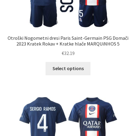
Otroški Nogometni dresi Paris Saint-Germain PSG Domači
2023 Kratek Rokav + Kratke hlače MARQUiNHOS 5
€
32.19
Ta
Select options
izdelek
ima
več
različic.
Možnosti
lahko
izberete
na
strani