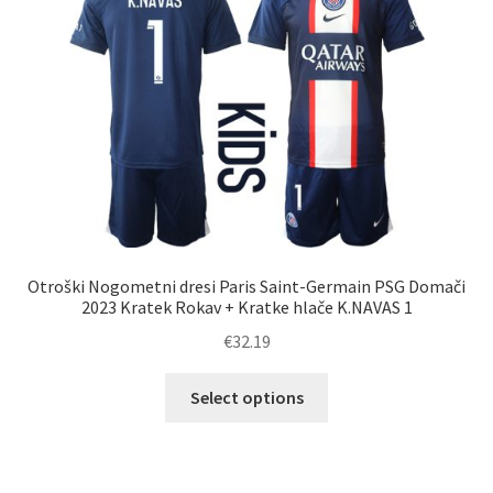
lahko
izberete
na
strani
izdelka
Otroški Nogometni dresi Paris Saint-Germain PSG Domači
2023 Kratek Rokav + Kratke hlače K.NAVAS 1
€
32.19
Ta
Select options
izdelek
ima
več