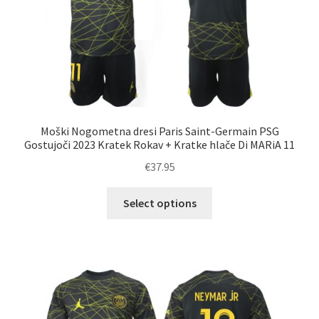
strani
izdelka
Moški Nogometna dresi Paris Saint-Germain PSG
Gostujoči 2023 Kratek Rokav + Kratke hlače Di MARiA 11
€
37.95
Ta
Select options
izdelek
ima
več
različic.
Možnosti
lahko