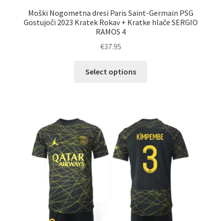
Moški Nogometna dresi Paris Saint-Germain PSG
Gostujoči 2023 Kratek Rokav + Kratke hlače SERGIO
RAMOS 4
€
37.95
Ta
Select options
izdelek
ima
več
različic.
Možnosti
lahko
izberete
na
strani
izdelka