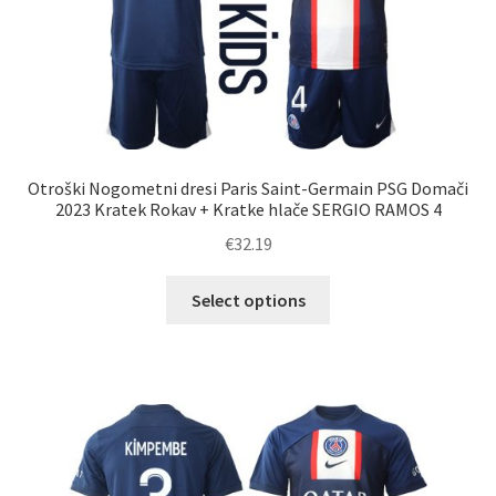
izdelka
Otroški Nogometni dresi Paris Saint-Germain PSG Domači
2023 Kratek Rokav + Kratke hlače SERGIO RAMOS 4
€
32.19
Ta
Select options
izdelek
ima
več
različic.
Možnosti
lahko
izberete