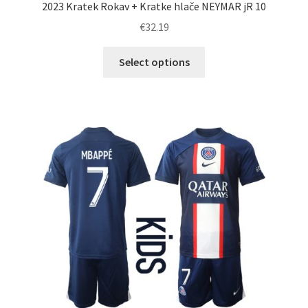
2023 Kratek Rokav + Kratke hlače NEYMAR jR 10
€
32.19
Ta
Select options
izdelek
ima
več
različic.
Možnosti
lahko
izberete
na
strani
izdelka