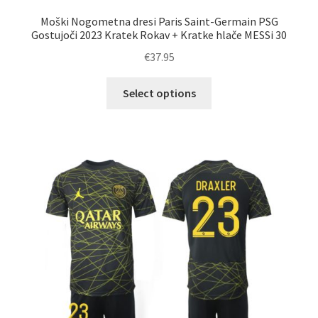
Moški Nogometna dresi Paris Saint-Germain PSG
Gostujoči 2023 Kratek Rokav + Kratke hlače MESSi 30
€
37.95
Ta
Select options
izdelek
ima
več
različic.
Možnosti
lahko
izberete
na
strani
izdelka