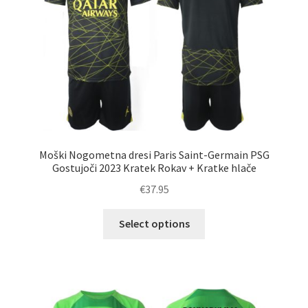
na
strani
izdelka
Moški Nogometna dresi Paris Saint-Germain PSG
Gostujoči 2023 Kratek Rokav + Kratke hlače
€
37.95
Ta
Select options
izdelek
ima
več
različic.
Možnosti