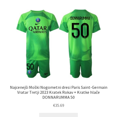
več
različic.
Možnosti
lahko
izberete
na
strani
izdelka
Najcenejši Moški Nogometni dresi Paris Saint-Germain
Vratar Tretji 2023 Kratek Rokav + Kratke hlače
DONNARUMMA 50
€
35.69
Ta