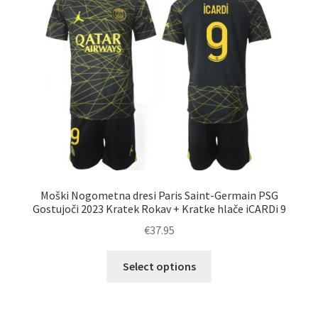
lahko
izberete
na
strani
izdelka
Moški Nogometna dresi Paris Saint-Germain PSG
Gostujoči 2023 Kratek Rokav + Kratke hlače iCARDi 9
€
37.95
Ta
Select options
izdelek
ima
več