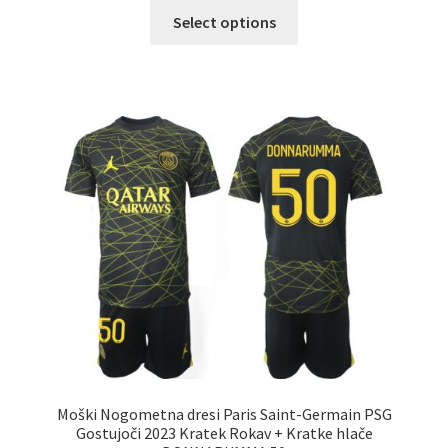
Ta
Select options
izdelek
ima
več
različic.
Možnosti
lahko
izberete
na
strani
izdelka
Moški Nogometna dresi Paris Saint-Germain PSG
Gostujoči 2023 Kratek Rokav + Kratke hlače