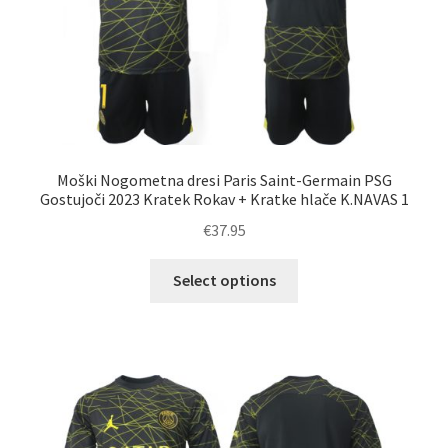
strani
izdelka
Moški Nogometna dresi Paris Saint-Germain PSG
Gostujoči 2023 Kratek Rokav + Kratke hlače K.NAVAS 1
€
37.95
Ta
Select options
izdelek
ima
več
različic.
Možnosti
lahko
izberete