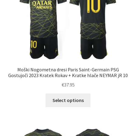
izberete
na
strani
izdelka
Moški Nogometna dresi Paris Saint-Germain PSG
Gostujoči 2023 Kratek Rokav + Kratke hlače NEYMAR jR 10
€
37.95
Ta
Select options
izdelek
ima
več
različic.
Možnosti