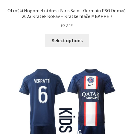
Otroški Nogometni dresi Paris Saint-Germain PSG Domači
2023 Kratek Rokav + Kratke hlače MBAPPÉ 7
€
32.19
Ta
Select options
izdelek
ima
več
različic.
Možnosti
lahko
izberete
na
strani
izdelka