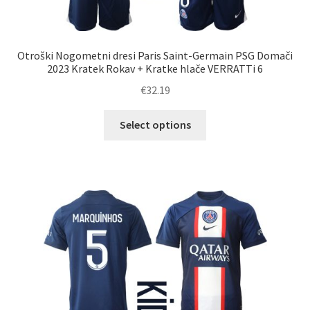
Otroški Nogometni dresi Paris Saint-Germain PSG Domači
2023 Kratek Rokav + Kratke hlače VERRATTi 6
€
32.19
Ta
Select options
izdelek
ima
več
različic.
Možnosti
lahko
izberete
na
strani
izdelka