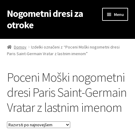
Nogometni dresi za
Skip
Skip
Menu
to
to
otroke
navigation
content
Domov
Domov
Izdelki označeni z “Poceni Moški nogometni dresi
Paris Saint-Germain Vratar z lastnim imenom”
Blog
Kontaktiraj nas
Poceni Moški nogometni
Košarica
dresi Paris Saint-Germain
Vratar z lastnim imenom
Moj račun
Trgovina
Zaključek nakupa