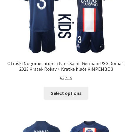
na
strani
izdelka
Otroški Nogometni dresi Paris Saint-Germain PSG Domači
2023 Kratek Rokav + Kratke hlače KiMPEMBE 3
€
32.19
Ta
Select options
izdelek
ima
več
različic.
Možnosti