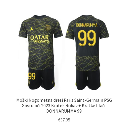
več
različic.
Možnosti
lahko
izberete
na
strani
izdelka
Moški Nogometna dresi Paris Saint-Germain PSG
Gostujoči 2023 Kratek Rokav + Kratke hlače
DONNARUMMA 99
€
37.95