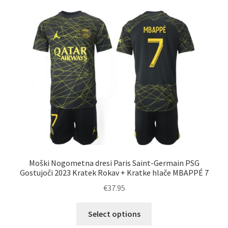
različic.
Možnosti
lahko
izberete
na
strani
izdelka
Moški Nogometna dresi Paris Saint-Germain PSG
Gostujoči 2023 Kratek Rokav + Kratke hlače MBAPPÉ 7
€
37.95
Ta
Select options
izdelek