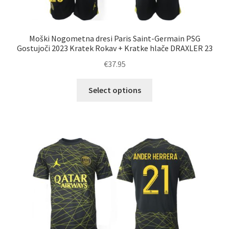
Moški Nogometna dresi Paris Saint-Germain PSG
Gostujoči 2023 Kratek Rokav + Kratke hlače DRAXLER 23
€
37.95
Ta
Select options
izdelek
ima
več
različic.
Možnosti
lahko
izberete
na
strani
izdelka