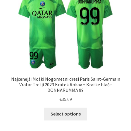
lahko
izberete
na
strani
izdelka
Najcenejši Moški Nogometni dresi Paris Saint-Germain
Vratar Tretji 2023 Kratek Rokav + Kratke hlače
DONNARUMMA 99
€
35.69
Ta
Select options
izdelek
ima