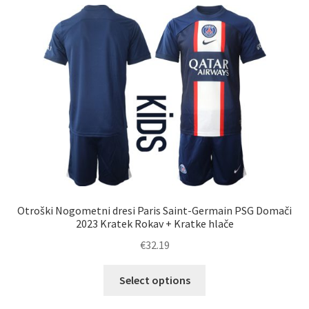
različic.
Možnosti
lahko
izberete
na
strani
izdelka
Otroški Nogometni dresi Paris Saint-Germain PSG Domači
2023 Kratek Rokav + Kratke hlače
€
32.19
Ta
Select options
izdelek
ima