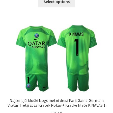
Select options
izdelek
ima
več
različic.
Možnosti
lahko
izberete
na
strani
izdelka
Najcenejši Moški Nogometni dresi Paris Saint-Germain
Vratar Tretji 2023 Kratek Rokav + Kratke hlače K.NAVAS 1
€
35.69