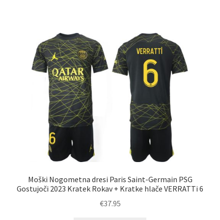
ima
več
različic.
Možnosti
lahko
izberete
na
strani
izdelka
Moški Nogometna dresi Paris Saint-Germain PSG
Gostujoči 2023 Kratek Rokav + Kratke hlače VERRATTi 6
€
37.95