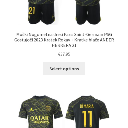
Moški Nogometna dresi Paris Saint-Germain PSG
Gostujoči 2023 Kratek Rokav + Kratke hlače ANDER
HERRERA 21
€
37.95
Ta
Select options
izdelek
ima
več
različic.
Možnosti
lahko
izberete
na