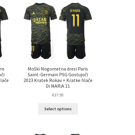
ičic.
različic.
nosti
Možnosti
ko
lahko
erete
izberete
na
ani
strani
elka
izdelka
is
Moški Nogometna dresi Paris
či
Saint-Germain PSG Gostujoči
hlače
2023 Kratek Rokav + Kratke hlače
Di MARiA 11
€
37.95
Ta
Select options
elek
izdelek
a
ima
č
več
ičic.
različic.