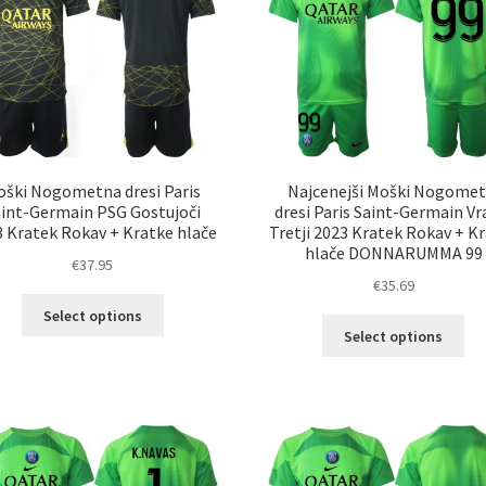
izberete
izb
na
na
strani
str
izdelka
izd
oški Nogometna dresi Paris
Najcenejši Moški Nogomet
aint-Germain PSG Gostujoči
dresi Paris Saint-Germain Vr
 Kratek Rokav + Kratke hlače
Tretji 2023 Kratek Rokav + K
hlače DONNARUMMA 99
€
37.95
€
35.69
Ta
Select options
Ta
izdelek
Select options
izd
ima
im
več
ve
različic.
razl
Možnosti
Mož
lahko
lah
izberete