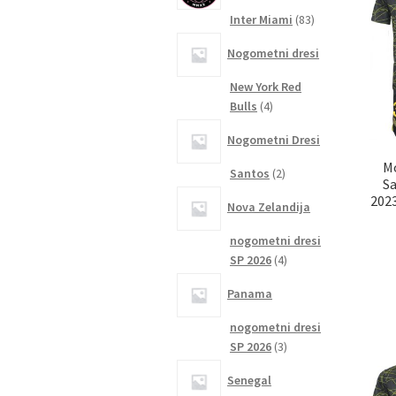
83
Inter Miami
83
izdelkov
Nogometni dresi
New York Red
4
Bulls
4
izdelki
Nogometni Dresi
M
2
Santos
2
S
izdelka
2023
Nova Zelandija
nogometni dresi
4
SP 2026
4
izdelki
Panama
nogometni dresi
3
SP 2026
3
izdelki
Senegal