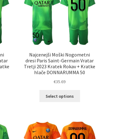
erete
izberete
na
ani
strani
elka
izdelka
ni
Najcenejši Moški Nogometni
atar
dresi Paris Saint-Germain Vratar
ratke
Tretji 2023 Kratek Rokav + Kratke
hlače DONNARUMMA 50
€
35.69
Ta
Select options
elek
izdelek
a
ima
č
več
ičic.
različic.
nosti
Možnosti
ko
lahko