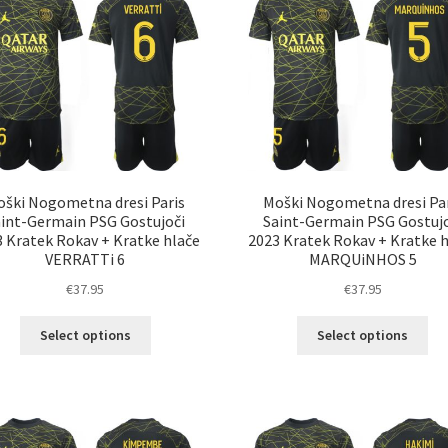
Možnosti
Mož
lahko
lah
izberete
izb
na
na
strani
str
izdelka
izd
oški Nogometna dresi Paris
Moški Nogometna dresi Par
aint-Germain PSG Gostujoči
Saint-Germain PSG Gostujo
 Kratek Rokav + Kratke hlače
2023 Kratek Rokav + Kratke 
VERRATTi 6
MARQUiNHOS 5
€
37.95
€
37.95
Ta
Ta
Select options
Select options
izdelek
izd
ima
im
več
ve
različic.
razl
Možnosti
Mož