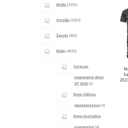
3391
Moški
3391
izdelkov
2053
Otroški
2053
izdelkov
405
Ženski
405
izdelkov
4035
Klubi
4035
izdelkov
Curaçao
M
S
nogometni dresi
2023
2
SP 2026
2
izdelka
Dresi Alžirija
2
reprezentance
2
izdelka
Dresi Avstralija
4
nogometni
4