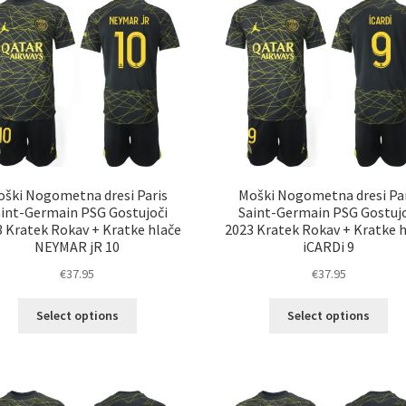
Možnosti
Mož
lahko
lah
izberete
izb
na
na
strani
str
izdelka
izd
oški Nogometna dresi Paris
Moški Nogometna dresi Par
aint-Germain PSG Gostujoči
Saint-Germain PSG Gostujo
 Kratek Rokav + Kratke hlače
2023 Kratek Rokav + Kratke 
NEYMAR jR 10
iCARDi 9
€
37.95
€
37.95
Ta
Ta
Select options
Select options
izdelek
izd
ima
im
več
ve
različic.
razl