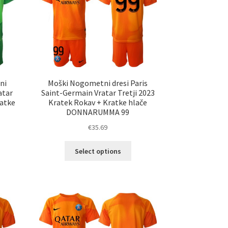
erete
izberete
na
ani
strani
elka
izdelka
ni
Moški Nogometni dresi Paris
atar
Saint-Germain Vratar Tretji 2023
ratke
Kratek Rokav + Kratke hlače
DONNARUMMA 99
€
35.69
Ta
Select options
elek
izdelek
a
ima
č
več
ičic.
različic.
nosti
Možnosti
ko
lahko
erete
izberete