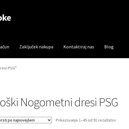
oke
račun
Zaključek nakupa
Kontaktiraj nas
Blog
čun
Trgovina
Zaključek nakupa
dresi PSG”
oški Nogometni dresi PSG
Sorted
Prikazovanje 1–45 od 91 rezultatov
by