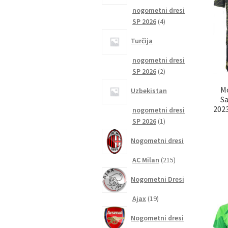
nogometni dresi
4
SP 2026
4
izdelki
Turčija
nogometni dresi
2
SP 2026
2
izdelka
M
Uzbekistan
S
2023
nogometni dresi
1
SP 2026
1
izdelek
Nogometni dresi
215
AC Milan
215
izdelkov
Nogometni Dresi
19
Ajax
19
izdelkov
Nogometni dresi