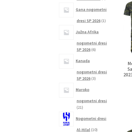
izdelka
Gana nogometni
1
dresi SP 2026
1
izdelek
Južna Afrika
nogometni dresi
6
SP 2026
6
izdelkov
Kanada
M
S
nogometni dresi
2023
3
SP 2026
3
izdelki
Maroko
nogometni dresi
21
21
izdelkov
Nogometni dresi
10
Al-Hilal
10