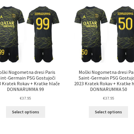
latest
oški Nogometna dresi Paris
Moški Nogometna dresi Par
aint-Germain PSG Gostujoči
Saint-Germain PSG Gostujo
 Kratek Rokav + Kratke hlače
2023 Kratek Rokav + Kratke 
DONNARUMMA 99
DONNARUMMA 50
€
37.95
€
37.95
Ta
Ta
Select options
Select options
izdelek
izd
ima
im
več
ve