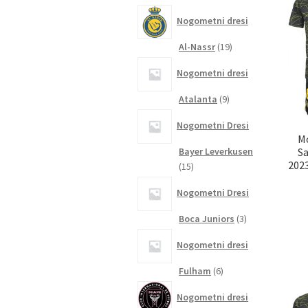
izdelkov
Nogometni dresi
19
Al-Nassr
19
izdelkov
Nogometni dresi
9
Atalanta
9
izdelkov
Nogometni Dresi
M
Bayer Leverkusen
S
2023
15
15
izdelkov
Nogometni Dresi
3
Boca Juniors
3
izdelki
Nogometni dresi
6
Fulham
6
izdelkov
Nogometni dresi