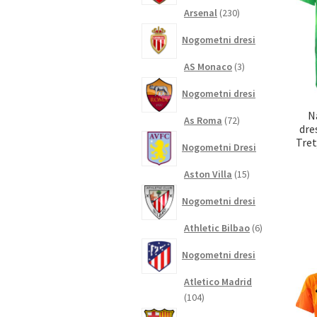
230
Arsenal
230
izdelkov
Nogometni dresi
3
AS Monaco
3
izdelki
Nogometni dresi
N
72
As Roma
72
dre
izdelkov
Tret
Nogometni Dresi
15
Aston Villa
15
izdelkov
Nogometni dresi
6
Athletic Bilbao
6
izdelkov
Nogometni dresi
Atletico Madrid
104
104
izdelki