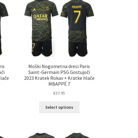
nosti
Možnosti
ko
lahko
erete
izberete
na
ani
strani
elka
izdelka
is
Moški Nogometna dresi Paris
či
Saint-Germain PSG Gostujoči
hlače
2023 Kratek Rokav + Kratke hlače
MBAPPÉ 7
€
37.95
Ta
Select options
elek
izdelek
a
ima
č
več
ičic.
različic.