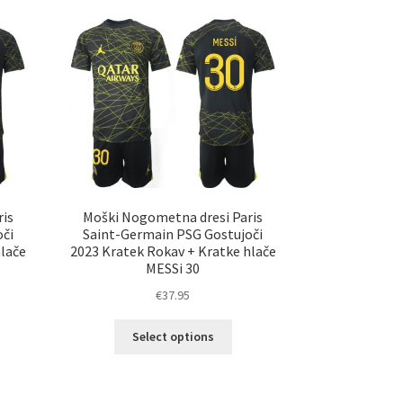
is
Moški Nogometna dresi Paris
či
Saint-Germain PSG Gostujoči
hlače
2023 Kratek Rokav + Kratke hlače
MESSi 30
€
37.95
Ta
Select options
elek
izdelek
a
ima
č
več