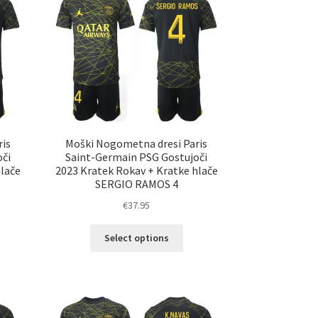
nosti
Možnosti
ko
lahko
erete
izberete
na
ani
strani
elka
izdelka
is
Moški Nogometna dresi Paris
či
Saint-Germain PSG Gostujoči
hlače
2023 Kratek Rokav + Kratke hlače
SERGIO RAMOS 4
€
37.95
Ta
Select options
elek
izdelek
a
ima
č
več
ičic.
različic.
nosti
Možnosti