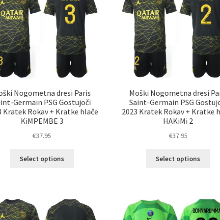
lahko
lah
izberete
izb
na
na
strani
str
izdelka
izd
oški Nogometna dresi Paris
Moški Nogometna dresi Par
aint-Germain PSG Gostujoči
Saint-Germain PSG Gostujo
 Kratek Rokav + Kratke hlače
2023 Kratek Rokav + Kratke 
KiMPEMBE 3
HAKiMi 2
€
37.95
€
37.95
Ta
Ta
Select options
Select options
izdelek
izd
ima
im
več
ve
različic.
razl
Možnosti
Mož
lahko
lah