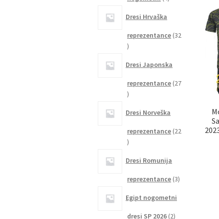
izdelki
Dresi Hrvaška
reprezentance
32
32
izdelkov
Dresi Japonska
reprezentance
27
27
izdelkov
M
Dresi Norveška
S
2023
reprezentance
22
22
izdelkov
Dresi Romunija
3
reprezentance
3
izdelki
Egipt nogometni
2
dresi SP 2026
2