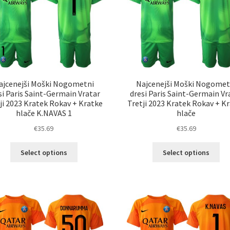
izb
na
na
strani
str
izdelka
izd
ajcenejši Moški Nogometni
Najcenejši Moški Nogomet
si Paris Saint-Germain Vratar
dresi Paris Saint-Germain Vr
ji 2023 Kratek Rokav + Kratke
Tretji 2023 Kratek Rokav + K
hlače K.NAVAS 1
hlače
€
35.69
€
35.69
Ta
Ta
Select options
Select options
izdelek
izd
ima
im
več
ve
različic.
razl
Možnosti
Mož
lahko
lah
izberete
izb