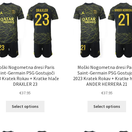
različic.
razl
Možnosti
Mož
lahko
lah
izberete
izb
na
na
strani
str
izdelka
izd
oški Nogometna dresi Paris
Moški Nogometna dresi Par
aint-Germain PSG Gostujoči
Saint-Germain PSG Gostujo
 Kratek Rokav + Kratke hlače
2023 Kratek Rokav + Kratke 
DRAXLER 23
ANDER HERRERA 21
€
37.95
€
37.95
Ta
Ta
Select options
Select options
izdelek
izd
ima
im
več
ve
različic.
razl