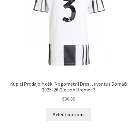
strani
izdelka
Kupiti Prodajo Moški Nogometni Dresi Juventus Domači
2025-26 Gleison Bremer 3
€
36.00
Ta
Select options
izdelek
ima
več