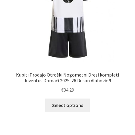
izdelka
Kupiti Prodajo Otroški Nogometni Dresi kompleti
Juventus Domači 2025-26 Dusan Vlahovic 9
€
34.29
Ta
Select options
izdelek
ima
več
različic.