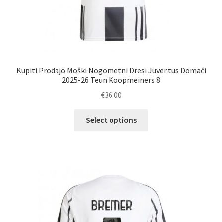
Kupiti Prodajo Moški Nogometni Dresi Juventus Domači
2025-26 Teun Koopmeiners 8
€
36.00
Ta
Select options
izdelek
ima
več
različic.
Možnosti
lahko
izberete
na