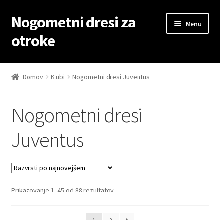
Nogometni dresi za
Skip
Skip
Menu
to
to
otroke
navigation
content
Domov
Domov
Klubi
Nogometni dresi Juventus
Blog
Nogometni dresi
Kontaktiraj nas
Juventus
Košarica
Moj račun
Sorted
Prikazovanje 1–45 od 88 rezultatov
Trgovina
by
latest
Zaključek nakupa