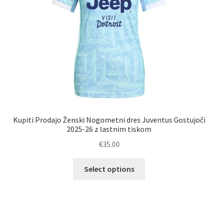
strani
izdelka
Kupiti Prodajo Ženski Nogometni dres Juventus Gostujoči
2025-26 z lastnim tiskom
€
35.00
Ta
Select options
izdelek
ima
več
različic.