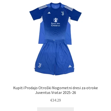
Možnosti
lahko
izberete
na
strani
izdelka
Kupiti Prodajo Otroški Nogometni dresi za otroke
Juventus Vratar 2025-26
€
34.29
Ta