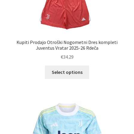
Kupiti Prodajo Otroški Nogometni Dres kompleti
Juventus Vratar 2025-26 Rdeča
€
34.29
Ta
Select options
izdelek
ima
več
različic.
Možnosti
lahko
izberete
na