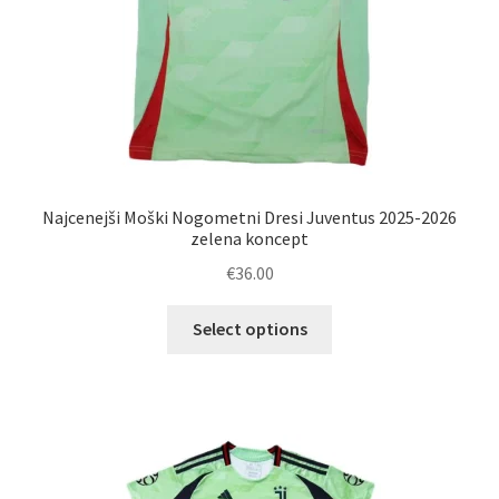
Najcenejši Moški Nogometni Dresi Juventus 2025-2026
zelena koncept
€
36.00
Ta
Select options
izdelek
ima
več
različic.
Možnosti
lahko