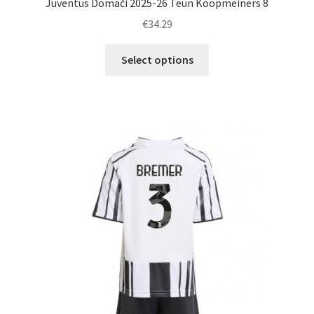
Juventus Domači 2025-26 Teun Koopmeiners 8
€
34.29
Ta
Select options
izdelek
ima
več
različic.
Možnosti
lahko
izberete
na
strani
izdelka