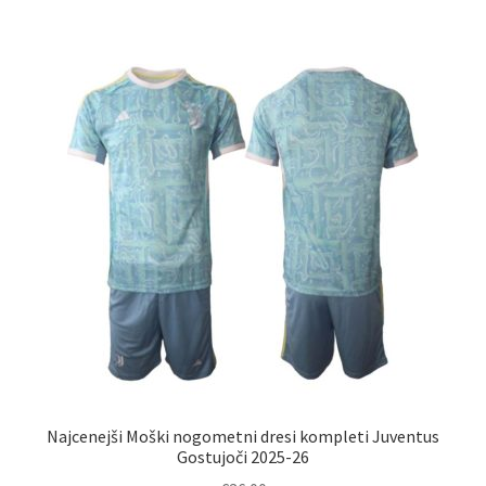
več
različic.
Možnosti
lahko
izberete
na
strani
izdelka
Najcenejši Moški nogometni dresi kompleti Juventus
Gostujoči 2025-26