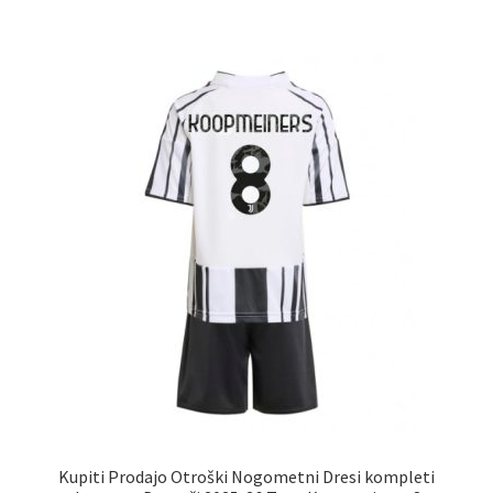
več
različic.
Možnosti
lahko
izberete
na
strani
izdelka
Kupiti Prodajo Otroški Nogometni Dresi kompleti