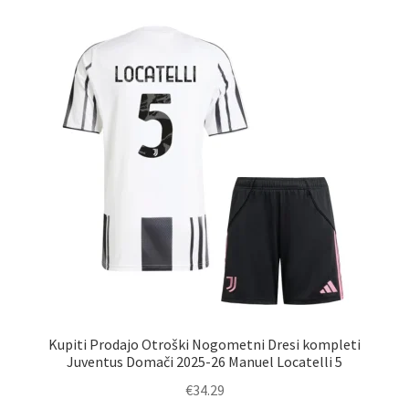
različic.
Možnosti
lahko
izberete
na
strani
izdelka
Kupiti Prodajo Otroški Nogometni Dresi kompleti
Juventus Domači 2025-26 Manuel Locatelli 5
€
34.29