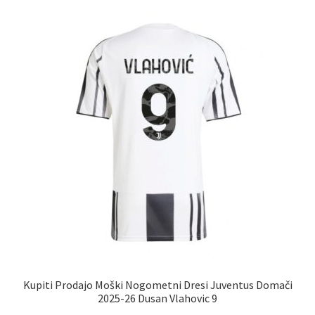
različic.
Možnosti
lahko
izberete
na
strani
izdelka
Kupiti Prodajo Moški Nogometni Dresi Juventus Domači
2025-26 Dusan Vlahovic 9