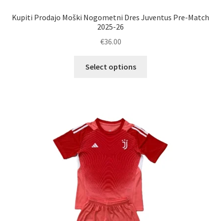
Kupiti Prodajo Moški Nogometni Dres Juventus Pre-Match
2025-26
€
36.00
Ta
Select options
izdelek
ima
več
različic.
Možnosti
lahko
izberete
na
strani
izdelka