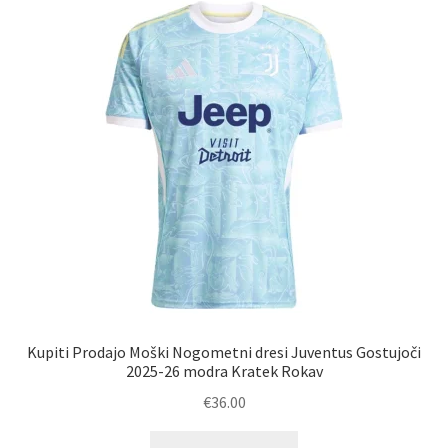
Možnosti
lahko
izberete
na
strani
izdelka
Kupiti Prodajo Moški Nogometni dresi Juventus Gostujoči
2025-26 modra Kratek Rokav
€
36.00
Ta