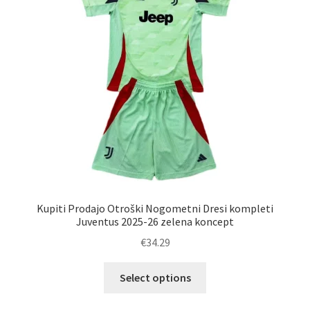
izberete
na
strani
izdelka
Kupiti Prodajo Otroški Nogometni Dresi kompleti
Juventus 2025-26 zelena koncept
€
34.29
Ta
Select options
izdelek
ima