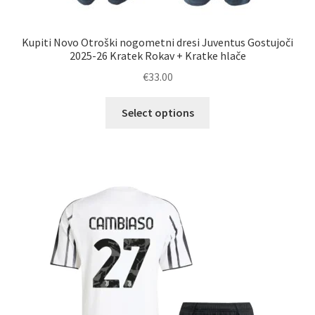
Kupiti Novo Otroški nogometni dresi Juventus Gostujoči
2025-26 Kratek Rokav + Kratke hlače
€
33.00
Ta
Select options
izdelek
ima
več
različic.
Možnosti
lahko
izberete
na
strani
izdelka