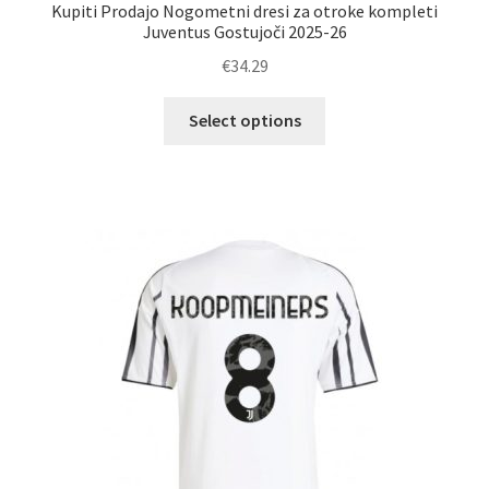
Kupiti Prodajo Nogometni dresi za otroke kompleti
Juventus Gostujoči 2025-26
€
34.29
Ta
Select options
izdelek
ima
več
različic.
Možnosti
lahko
izberete
na
strani
izdelka