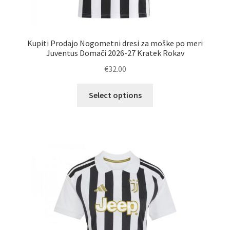
Kupiti Prodajo Nogometni dresi za moške po meri
Juventus Domači 2026-27 Kratek Rokav
€
32.00
Ta
Select options
izdelek
ima
več
različic.
Možnosti
lahko
izberete
na
strani
izdelka