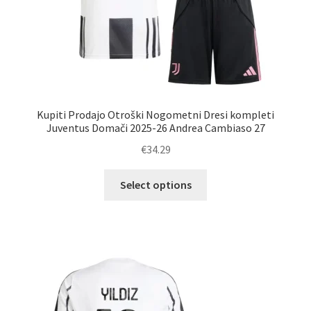
Kupiti Prodajo Otroški Nogometni Dresi kompleti
Juventus Domači 2025-26 Andrea Cambiaso 27
€
34.29
Ta
Select options
izdelek
ima
več
različic.
Možnosti
lahko
izberete