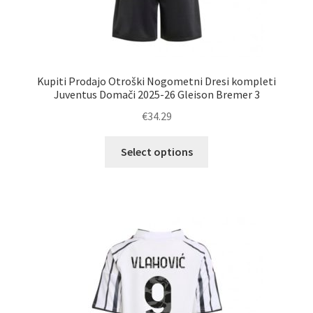
Kupiti Prodajo Otroški Nogometni Dresi kompleti
Juventus Domači 2025-26 Gleison Bremer 3
€
34.29
Ta
Select options
izdelek
ima
več
različic.
Možnosti
lahko
izberete
na
strani