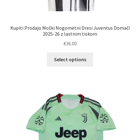
Kupiti Prodajo Moški Nogometni Dresi Juventus Domači
2025-26 z lastnim tiskom
€
36.00
Ta
Select options
izdelek
ima
več
različic.
Možnosti
lahko
izberete
na
strani
izdelka