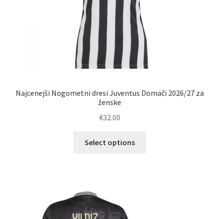
Najcenejši Nogometni dresi Juventus Domači 2026/27 za
ženske
€
32.00
Ta
Select options
izdelek
ima
več
različic.
Možnosti
lahko