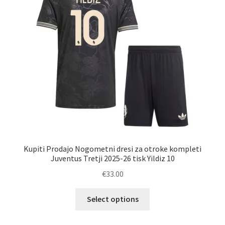
izberete
na
strani
izdelka
Kupiti Prodajo Nogometni dresi za otroke kompleti
Juventus Tretji 2025-26 tisk Yildiz 10
€
33.00
Ta
Select options
izdelek
ima