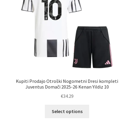
na
strani
izdelka
Kupiti Prodajo Otroški Nogometni Dresi kompleti
Juventus Domači 2025-26 Kenan Yildiz 10
€
34.29
Ta
Select options
izdelek
ima
več