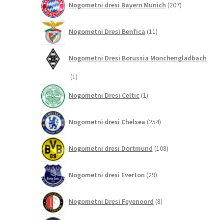
Nogometni dresi Bayern Munich
207
izdelkov
11
Nogometni Dresi Benfica
11
izdelkov
Nogometni Dresi Borussia Monchengladbach
1
1
izdelek
1
Nogometni Dresi Celtic
1
izdelek
254
Nogometni dresi Chelsea
254
izdelkov
108
Nogometni dresi Dortmund
108
izdelkov
29
Nogometni dresi Everton
29
izdelkov
8
Nogometni Dresi Feyenoord
8
izdelkov