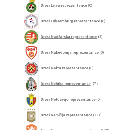
0
Dresi Litva reprezentance
0
izdelkov
0
Dresi Luksemburg reprezentance
0
izdelkov
3
Dresi Madžarska reprezentance
3
izdelki
0
Dresi Makedonija reprezentance
0
izdelkov
0
Dresi Malta reprezentance
0
izdelkov
73
Dresi Mehika reprezentance
73
izdelkov
0
Dresi Moldavijo reprezentance
0
izdelkov
131
Dresi Nemčija reprezentance
131
izdelkov
105