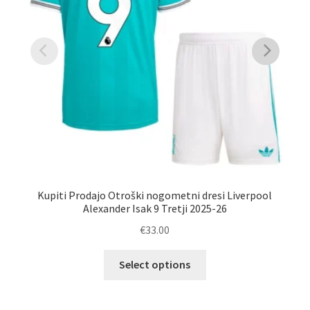
Kupiti Prodajo Otroški nogometni dresi Liverpool
Ku
Alexander Isak 9 Tretji 2025-26
€
33.00
Ta
Select options
izdelek
ima
več