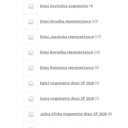
4
Dresi Avstralija nogometni
4
izdelki
32
Dresi Hrvaška reprezentance
32
izdelkov
27
Dresi Japonska reprezentance
27
izdelkov
22
Dresi Norveška reprezentance
22
izdelkov
3
Dresi Romunija reprezentance
3
izdelki
2
Egipt nogometni dresi SP 2026
2
izdelka
1
Gana nogometni dresi SP 2026
1
izdelek
6
Južna Afrika nogometni dresi SP 2026
6
izdelkov
3