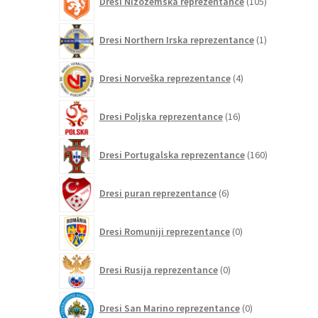
Dresi Nizozemska reprezentance
105
izdelkov
1
Dresi Northern Irska reprezentance
1
izdelek
4
Dresi Norveška reprezentance
4
izdelki
16
Dresi Poljska reprezentance
16
izdelkov
160
Dresi Portugalska reprezentance
160
izdelkov
6
Dresi puran reprezentance
6
izdelkov
0
Dresi Romuniji reprezentance
0
izdelkov
0
Dresi Rusija reprezentance
0
izdelkov
0
Dresi San Marino reprezentance
0
izdelkov