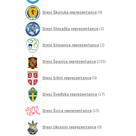
9
Dresi Škotska reprezentance
9
izdelkov
2
Dresi Slovaška reprezentance
2
izdelka
2
Dresi Slovenija reprezentance
2
izdelka
155
Dresi Španija reprezentance
155
izdelkov
0
Dresi Srbiji reprezentance
0
izdelkov
17
Dresi Švedska reprezentance
17
izdelkov
15
Dresi Švica reprezentance
15
izdelkov
0
Dresi Ukrajini reprezentance
0
izdelkov