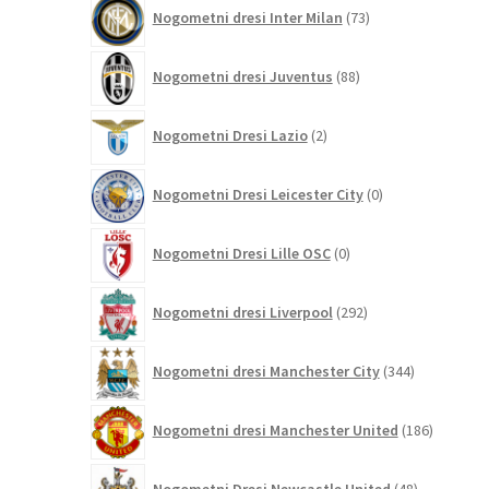
73
Nogometni dresi Inter Milan
73
izdelkov
88
Nogometni dresi Juventus
88
izdelkov
2
Nogometni Dresi Lazio
2
izdelka
0
Nogometni Dresi Leicester City
0
izdelkov
0
Nogometni Dresi Lille OSC
0
izdelkov
292
Nogometni dresi Liverpool
292
izdelkov
344
Nogometni dresi Manchester City
344
izdelkov
186
Nogometni dresi Manchester United
186
izdelkov
48