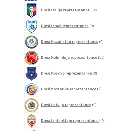
84
Dresi Italija reprezentance
84
izdelkov
0
Dresi Izrael reprezentance
0
izdelkov
0
Dresi Kazahstan reprezentance
0
izdelkov
11
Dresi Kolumbija reprezentance
11
izdelkov
0
Dresi Kosovo reprezentance
0
izdelkov
1
Dresi Kostarika reprezentance
1
izdelek
0
Dresi Latvija reprezentance
0
izdelkov
0
Dresi Lihtenštajn reprezentance
0
izdelkov