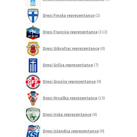
izdelkov
2
Dresi Finska reprezentance
2
izdelka
112
Dresi Francija reprezentance
112
izdelkov
0
Dresi Gibraltar reprezentance
0
izdelkov
7
Dresi Grčija reprezentance
7
izdelkov
0
Dresi Gruzija reprezentance
0
izdelkov
13
Dresi Hrvaška reprezentance
13
izdelkov
0
Dresi Irska reprezentance
0
izdelkov
0
Dresi Islandija reprezentance
0
izdelkov