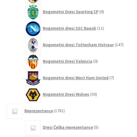
0
Nogometni Dresi Sporting CP
0
izdelkov
11
Nogometni dresi SSC Napoli
11
izdelkov
147
Nogometni dresi Tottenham Hotspur
147
izdelko
0
Nogometni Dresi Valencia
0
izdelkov
7
Nogometni dresi West Ham United
7
izdelkov
30
Nogometni Dresi Wolves
30
izdelkov
1781
Reprezentance
1781
izdelkov
5
Dresi Češka reprezentance
5
izdelkov