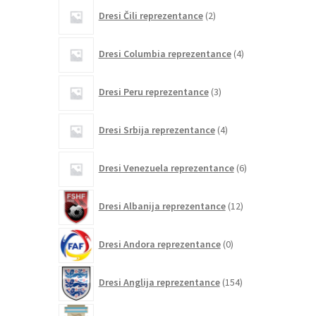
2
Dresi Čili reprezentance
2
izdelka
4
Dresi Columbia reprezentance
4
izdelki
3
Dresi Peru reprezentance
3
izdelki
4
Dresi Srbija reprezentance
4
izdelki
6
Dresi Venezuela reprezentance
6
izdelkov
12
Dresi Albanija reprezentance
12
izdelkov
0
Dresi Andora reprezentance
0
izdelkov
154
Dresi Anglija reprezentance
154
izdelkov
203