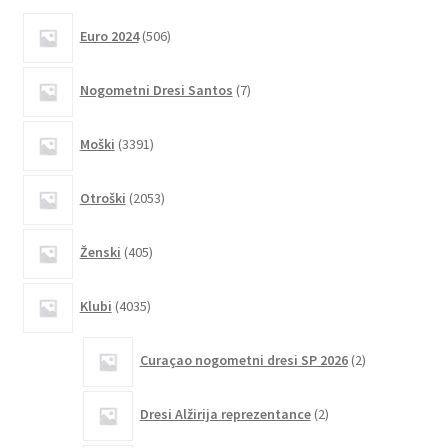
različic.
506
Euro 2024
506
izdelkov
Možnosti
lahko
7
Nogometni Dresi Santos
7
izberete
izdelkov
na
3391
Moški
3391
strani
izdelkov
izdelka
2053
Otroški
2053
izdelkov
405
Ženski
405
izdelkov
4035
Klubi
4035
izdelkov
2
Curaçao nogometni dresi SP 2026
2
izdelka
2
Dresi Alžirija reprezentance
2
izdelka