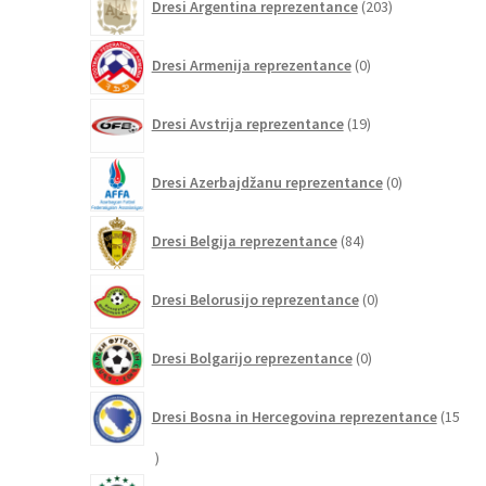
Dresi Argentina reprezentance
203
izdelki
0
Dresi Armenija reprezentance
0
izdelkov
19
Dresi Avstrija reprezentance
19
izdelkov
0
Dresi Azerbajdžanu reprezentance
0
izdelkov
84
Dresi Belgija reprezentance
84
izdelkov
0
Dresi Belorusijo reprezentance
0
izdelkov
0
Dresi Bolgarijo reprezentance
0
izdelkov
Dresi Bosna in Hercegovina reprezentance
15
15
izdelkov
194