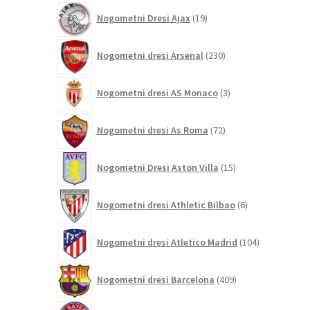
19
Nogometni Dresi Ajax
19
izdelkov
230
Nogometni dresi Arsenal
230
izdelkov
3
Nogometni dresi AS Monaco
3
izdelki
72
Nogometni dresi As Roma
72
izdelkov
15
Nogometni Dresi Aston Villa
15
izdelkov
6
Nogometni dresi Athletic Bilbao
6
izdelkov
104
Nogometni dresi Atletico Madrid
104
izdelki
409
Nogometni dresi Barcelona
409
izdelkov
207