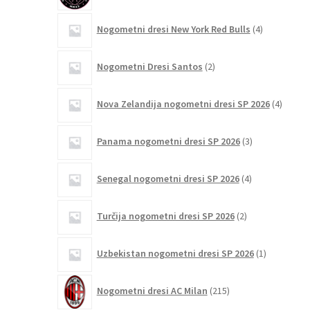
4
Nogometni dresi New York Red Bulls
4
izdelki
2
Nogometni Dresi Santos
2
izdelka
4
Nova Zelandija nogometni dresi SP 2026
4
izdelki
3
Panama nogometni dresi SP 2026
3
izdelki
4
Senegal nogometni dresi SP 2026
4
izdelki
2
Turčija nogometni dresi SP 2026
2
izdelka
1
Uzbekistan nogometni dresi SP 2026
1
izdelek
215
Nogometni dresi AC Milan
215
izdelkov