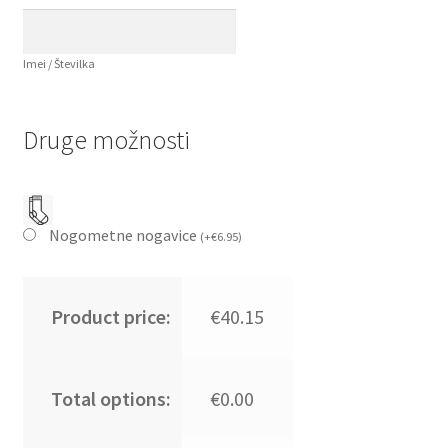
Imei / Številka
Druge možnosti
Nogometne nogavice
(
+
€
6.95
)
Product price:
€40.15
Total options:
€0.00