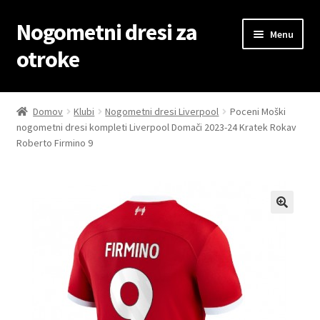
Nogometni dresi za
Skip
Skip
Menu
to
to
otroke
navigation
content
Domov
Domov
Klubi
Nogometni dresi Liverpool
Poceni Moški
nogometni dresi kompleti Liverpool Domači 2023-24 Kratek Rokav
Blog
Roberto Firmino 9
Kontaktiraj nas
Košarica
Moj račun
Trgovina
Zaključek nakupa