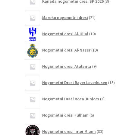
Kanada nogometni dresi SP 2026
3
izdelki
21
Maroko nogometni dresi
21
izdelkov
10
Nogometni dresi Al-Hilal
10
izdelkov
19
Nogometni dresi Al-Nassr
19
izdelkov
9
Nogometni dresi Atalanta
9
izdelkov
15
Nogometni Dresi Bayer Leverkusen
15
izdelkov
3
Nogometni Dresi Boca Juniors
3
izdelki
6
Nogometni dresi Fulham
6
izdelkov
83
Nogometni dresi Inter Miami
83
izdelkov