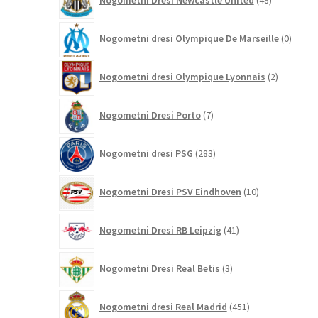
Nogometni Dresi Newcastle United
48
izdelkov
0
Nogometni dresi Olympique De Marseille
0
izdelk
2
Nogometni dresi Olympique Lyonnais
2
izdelka
7
Nogometni Dresi Porto
7
izdelkov
283
Nogometni dresi PSG
283
izdelkov
10
Nogometni Dresi PSV Eindhoven
10
izdelkov
41
Nogometni Dresi RB Leipzig
41
izdelkov
3
Nogometni Dresi Real Betis
3
izdelki
451
Nogometni dresi Real Madrid
451
izdelkov