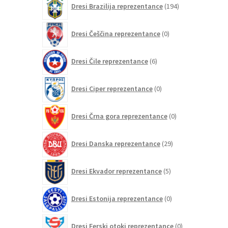
Dresi Brazilija reprezentance
194
izdelkov
0
Dresi Češčina reprezentance
0
izdelkov
6
Dresi Čile reprezentance
6
izdelkov
0
Dresi Ciper reprezentance
0
izdelkov
0
Dresi Črna gora reprezentance
0
izdelkov
29
Dresi Danska reprezentance
29
izdelkov
5
Dresi Ekvador reprezentance
5
izdelkov
0
Dresi Estonija reprezentance
0
izdelkov
0
Dresi Ferski otoki reprezentance
0