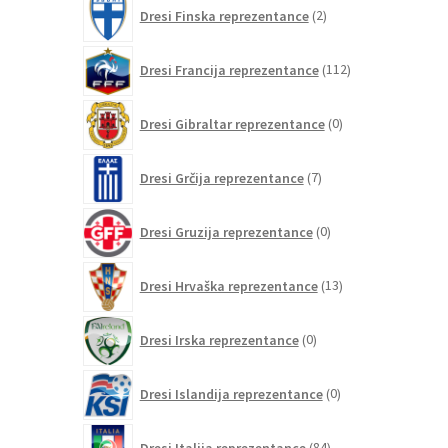
2
Dresi Finska reprezentance
2
izdelka
112
Dresi Francija reprezentance
112
izdelkov
0
Dresi Gibraltar reprezentance
0
izdelkov
7
Dresi Grčija reprezentance
7
izdelkov
0
Dresi Gruzija reprezentance
0
izdelkov
13
Dresi Hrvaška reprezentance
13
izdelkov
0
Dresi Irska reprezentance
0
izdelkov
0
Dresi Islandija reprezentance
0
izdelkov
84
Dresi Italija reprezentance
84