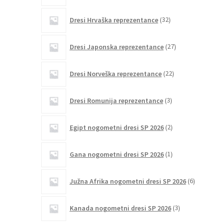
32
Dresi Hrvaška reprezentance
32
izdelkov
27
Dresi Japonska reprezentance
27
izdelkov
22
Dresi Norveška reprezentance
22
izdelkov
3
Dresi Romunija reprezentance
3
izdelki
2
Egipt nogometni dresi SP 2026
2
izdelka
1
Gana nogometni dresi SP 2026
1
izdelek
6
Južna Afrika nogometni dresi SP 2026
6
izdelkov
3
Kanada nogometni dresi SP 2026
3
izdelki