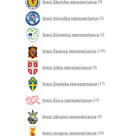
Dresi Škotska reprezentance
9
izdelkov
2
Dresi Slovaška reprezentance
2
izdelka
2
Dresi Slovenija reprezentance
2
izdelka
155
Dresi Španija reprezentance
155
izdelkov
0
Dresi Srbiji reprezentance
0
izdelkov
17
Dresi Švedska reprezentance
17
izdelkov
15
Dresi Švica reprezentance
15
izdelkov
0
Dresi Ukrajini reprezentance
0
izdelkov
20
Dresi Urugvaj reprezentance
20
izdelkov