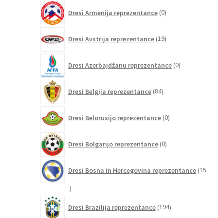
0
Dresi Armenija reprezentance
0
izdelkov
19
Dresi Avstrija reprezentance
19
izdelkov
0
Dresi Azerbajdžanu reprezentance
0
izdelkov
84
Dresi Belgija reprezentance
84
izdelkov
0
Dresi Belorusijo reprezentance
0
izdelkov
0
Dresi Bolgarijo reprezentance
0
izdelkov
Dresi Bosna in Hercegovina reprezentance
15
15
izdelkov
194
Dresi Brazilija reprezentance
194
izdelkov