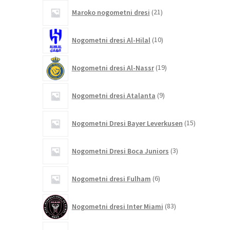
21
Maroko nogometni dresi
21
izdelkov
10
Nogometni dresi Al-Hilal
10
izdelkov
19
Nogometni dresi Al-Nassr
19
izdelkov
9
Nogometni dresi Atalanta
9
izdelkov
15
Nogometni Dresi Bayer Leverkusen
15
izdelkov
3
Nogometni Dresi Boca Juniors
3
izdelki
6
Nogometni dresi Fulham
6
izdelkov
83
Nogometni dresi Inter Miami
83
izdelkov
4