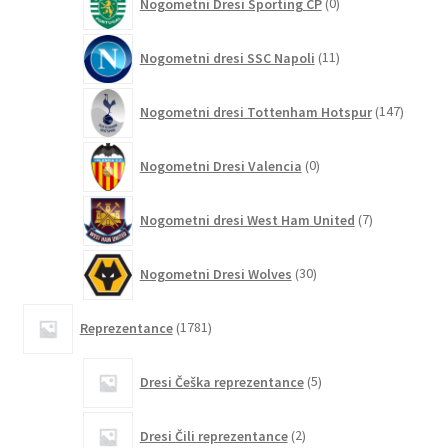
Nogometni Dresi Sporting CP
0
izdelkov
11
Nogometni dresi SSC Napoli
11
izdelkov
147
Nogometni dresi Tottenham Hotspur
147
izdelko
0
Nogometni Dresi Valencia
0
izdelkov
7
Nogometni dresi West Ham United
7
izdelkov
30
Nogometni Dresi Wolves
30
izdelkov
1781
Reprezentance
1781
izdelkov
5
Dresi Češka reprezentance
5
izdelkov
2
Dresi Čili reprezentance
2
izdelka