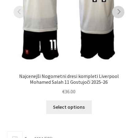
Najcenejši Nogometni dresi kompleti Liverpool
Ku
Mohamed Salah 11 Gostujoči 2025-26
€
36.00
Ta
Select options
izdelek
ima
več
različic.
506