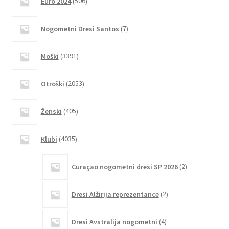
Euro 2024
506
izdelkov
Možnosti
lahko
7
Nogometni Dresi Santos
7
izberete
izdelkov
na
3391
Moški
3391
strani
izdelkov
izdelka
2053
Otroški
2053
izdelkov
405
Ženski
405
izdelkov
4035
Klubi
4035
izdelkov
2
Curaçao nogometni dresi SP 2026
2
izdelka
2
Dresi Alžirija reprezentance
2
izdelka
4
Dresi Avstralija nogometni
4
izdelki