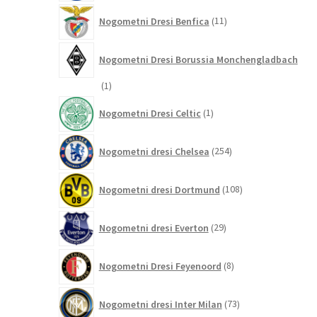
11
Nogometni Dresi Benfica
11
izdelkov
Nogometni Dresi Borussia Monchengladbach
1
1
izdelek
1
Nogometni Dresi Celtic
1
izdelek
254
Nogometni dresi Chelsea
254
izdelkov
108
Nogometni dresi Dortmund
108
izdelkov
29
Nogometni dresi Everton
29
izdelkov
8
Nogometni Dresi Feyenoord
8
izdelkov
73
Nogometni dresi Inter Milan
73
izdelkov