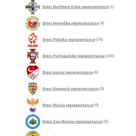
1
Dresi Northern Irska reprezentance
1
izdelek
4
Dresi Norveška reprezentance
4
izdelki
16
Dresi Poljska reprezentance
16
izdelkov
160
Dresi Portugalska reprezentance
160
izdelkov
6
Dresi puran reprezentance
6
izdelkov
0
Dresi Romuniji reprezentance
0
izdelkov
0
Dresi Rusija reprezentance
0
izdelkov
0
Dresi San Marino reprezentance
0
izdelkov
9