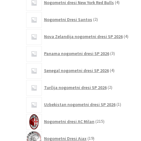
Nogometni dresi New York Red Bulls
4
izdelki
2
Nogometni Dresi Santos
2
izdelka
4
Nova Zelandija nogometni dresi SP 2026
4
izdelki
3
Panama nogometni dresi SP 2026
3
izdelki
4
Senegal nogometni dresi SP 2026
4
izdelki
2
Turčija nogometni dresi SP 2026
2
izdelka
1
Uzbekistan nogometni dresi SP 2026
1
izdelek
215
Nogometni dresi AC Milan
215
izdelkov
19
Nogometni Dresi Ajax
19