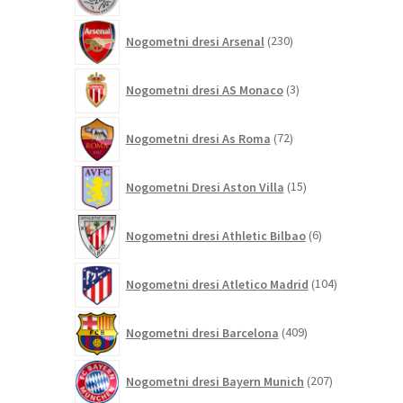
izdelkov
230
Nogometni dresi Arsenal
230
izdelkov
3
Nogometni dresi AS Monaco
3
izdelki
72
Nogometni dresi As Roma
72
izdelkov
15
Nogometni Dresi Aston Villa
15
izdelkov
6
Nogometni dresi Athletic Bilbao
6
izdelkov
104
Nogometni dresi Atletico Madrid
104
izdelki
409
Nogometni dresi Barcelona
409
izdelkov
207
Nogometni dresi Bayern Munich
207
izdelkov