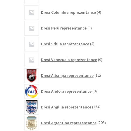
4
Dresi Columbia reprezentance
4
izdelki
3
Dresi Peru reprezentance
3
izdelki
4
Dresi Srbija reprezentance
4
izdelki
6
Dresi Venezuela reprezentance
6
izdelkov
12
Dresi Albanija reprezentance
12
izdelkov
0
Dresi Andora reprezentance
0
izdelkov
154
Dresi Anglija reprezentance
154
izdelkov
203
Dresi Argentina reprezentance
203
izdelki