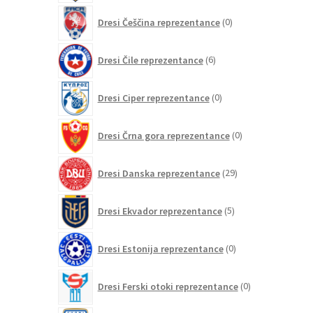
0
Dresi Češčina reprezentance
0
izdelkov
6
Dresi Čile reprezentance
6
izdelkov
0
Dresi Ciper reprezentance
0
izdelkov
0
Dresi Črna gora reprezentance
0
izdelkov
29
Dresi Danska reprezentance
29
izdelkov
5
Dresi Ekvador reprezentance
5
izdelkov
0
Dresi Estonija reprezentance
0
izdelkov
0
Dresi Ferski otoki reprezentance
0
izdelkov