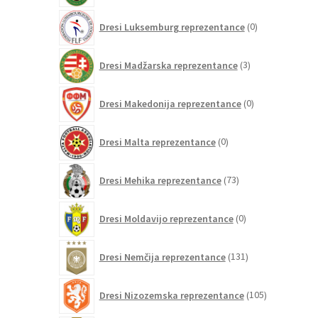
0
Dresi Luksemburg reprezentance
0
izdelkov
3
Dresi Madžarska reprezentance
3
izdelki
0
Dresi Makedonija reprezentance
0
izdelkov
0
Dresi Malta reprezentance
0
izdelkov
73
Dresi Mehika reprezentance
73
izdelkov
0
Dresi Moldavijo reprezentance
0
izdelkov
131
Dresi Nemčija reprezentance
131
izdelkov
105
Dresi Nizozemska reprezentance
105
izdelkov