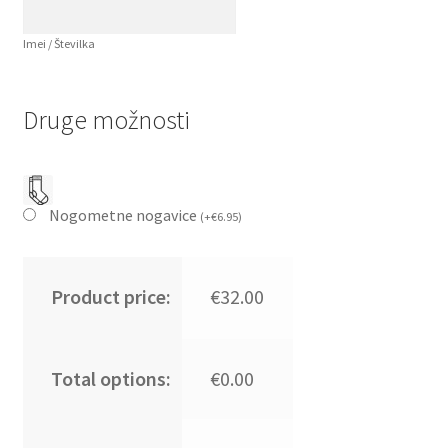
Imei / Številka
Druge možnosti
Nogometne nogavice
(
+
€
6.95
)
Product price:
€32.00
Total options:
€0.00