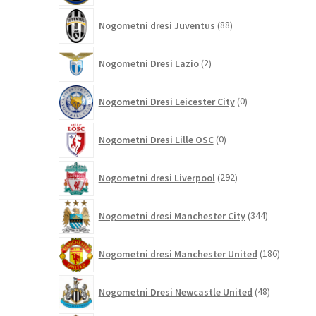
88
Nogometni dresi Juventus
88
izdelkov
2
Nogometni Dresi Lazio
2
izdelka
0
Nogometni Dresi Leicester City
0
izdelkov
0
Nogometni Dresi Lille OSC
0
izdelkov
292
Nogometni dresi Liverpool
292
izdelkov
344
Nogometni dresi Manchester City
344
izdelkov
186
Nogometni dresi Manchester United
186
izdelkov
48
Nogometni Dresi Newcastle United
48
izdelkov