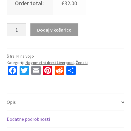
Order total:
€32.00
Najcenejši
Dodaj v košarico
ženski
nogometni
dres
Liverpool
Šifra:
Ni na voljo
Kategoriji:
Nogometni dresi Liverpool
,
Ženski
Domači
Fa
T
E
Pi
R
S
2026-
ce
wi
m
nt
e
h
27
rdeča
b
tt
ai
er
d
ar
količina
o
er
l
es
di
e
Opis
o
t
t
k
Dodatne podrobnosti