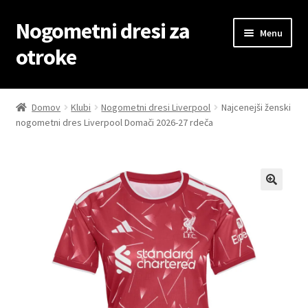
Nogometni dresi za
Skip
Skip
Menu
to
to
otroke
navigation
content
Domov
Domov
Klubi
Nogometni dresi Liverpool
Najcenejši ženski
nogometni dres Liverpool Domači 2026-27 rdeča
Blog
Kontaktiraj nas
Košarica
Moj račun
Trgovina
Zaključek nakupa