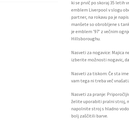
ki se prvič po skoraj 35 letih 
emblem Liverpool v slogu obd
partner, na rokavu pa je napi
manšete so obrobljene s tanki
je emblem ’97’ z večnim ognjem
Hillsboroughu.
Nasveti za nogavice: Majica ne
izberite možnosti nogavic, da 
Nasveti za tiskom: Če sta ime i
vam tega ni treba več vnašati.
Nasveti za pranje: Priporočlj
želite uporabiti pralni stroj, 
napolnite stroj s hladno vodo
bolj zaščitili barve.