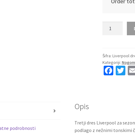
Order tot
Kupiti
Prodajo
Otroški
nogometni
dresi
Šifra:
Liverpool dr
Kategoriji:
Nogome
Liverpool
Fa
T
Tretji
ce
wi
2025-
26
b
tt
z
o
er
lastnim
Opis
o
tiskom
s
količina
k
Tretji dres Liverpool za sez
atne podrobnosti
podlago z nežnimi tonskimi čr