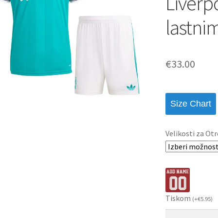
Liverpo
lastni
€
33.00
Size Chart
Velikosti za Otr
Tiskom
(
+
€
5.95
)