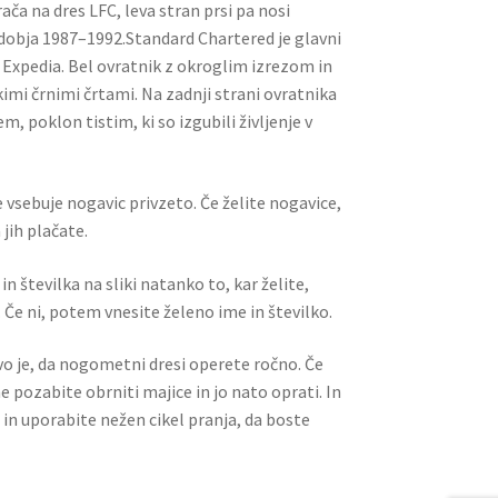
vrača na dres LFC, leva stran prsi pa nosi
obja 1987–1992.Standard Chartered je glavni
s Expedia. Bel ovratnik z okroglim izrezom in
mi črnimi črtami. Na zadnji strani ovratnika
, poklon tistim, ki so izgubili življenje v
 vsebuje nogavic privzeto. Če želite nogavice,
jih plačate.
n številka na sliki natanko to, kar želite,
 Če ni, potem vnesite želeno ime in številko.
ivo je, da nogometni dresi operete ročno. Če
ne pozabite obrniti majice in jo nato oprati. In
 in uporabite nežen cikel pranja, da boste