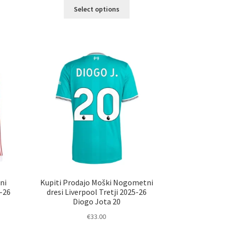
Ta
Select options
elek
izdelek
a
ima
č
več
ičic.
različic.
nosti
Možnosti
ko
lahko
erete
izberete
na
ani
strani
elka
izdelka
ni
Kupiti Prodajo Moški Nogometni
-26
dresi Liverpool Tretji 2025-26
Diogo Jota 20
€
33.00