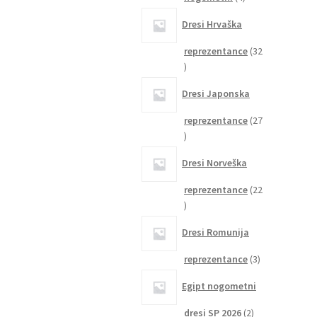
izdelki
Dresi Hrvaška
reprezentance
32
32
izdelkov
Dresi Japonska
reprezentance
27
27
izdelkov
Dresi Norveška
reprezentance
22
22
izdelkov
Dresi Romunija
3
reprezentance
3
izdelki
Egipt nogometni
2
dresi SP 2026
2