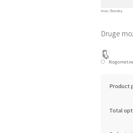
Imei / Številka
Druge mož
Nogometne
Product p
Total opt