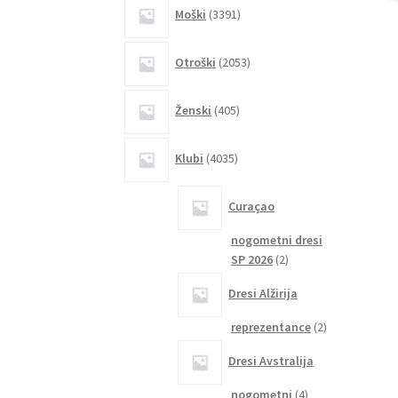
3391
Moški
3391
izdelkov
2053
Otroški
2053
izdelkov
405
Ženski
405
izdelkov
4035
Klubi
4035
izdelkov
Curaçao
nogometni dresi
2
SP 2026
2
izdelka
Dresi Alžirija
2
reprezentance
2
izdelka
Dresi Avstralija
4
nogometni
4