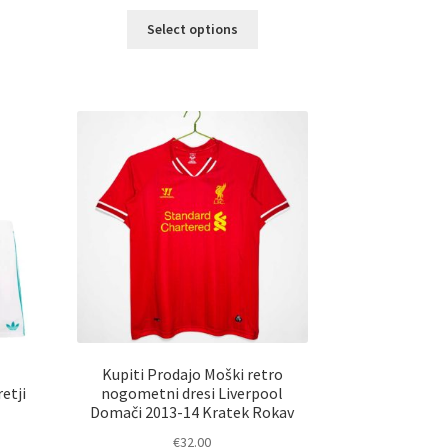
Ta
Select options
elek
izdelek
a
ima
č
več
ičic.
različic.
nosti
Možnosti
ko
lahko
erete
izberete
na
ani
strani
elka
izdelka
Kupiti Prodajo Moški retro
etji
nogometni dresi Liverpool
Domači 2013-14 Kratek Rokav
€
32.00