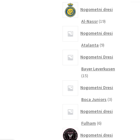
izdelkov
Nogometni dresi
19
Al-Nassr
19
izdelkov
Nogometni dresi
9
Atalanta
9
izdelkov
Nogometni Dresi
Bayer Leverkusen
15
15
izdelkov
Nogometni Dresi
3
Boca Juniors
3
izdelki
Nogometni dresi
6
Fulham
6
izdelkov
Nogometni dresi