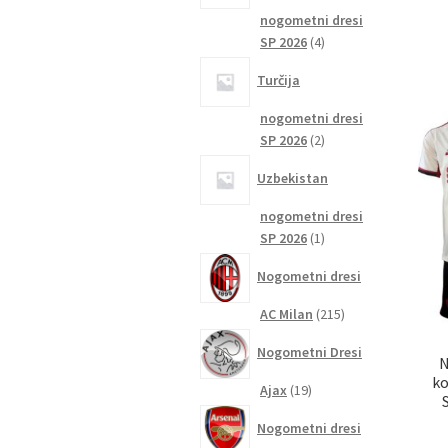
nogometni dresi
4
SP 2026
4
izdelki
Turčija
nogometni dresi
2
SP 2026
2
izdelka
Uzbekistan
nogometni dresi
1
SP 2026
1
izdelek
Nogometni dresi
215
AC Milan
215
izdelkov
Nogometni Dresi
N
ko
19
Ajax
19
izdelkov
Nogometni dresi