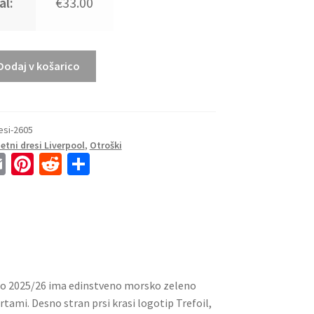
al:
€33.00
Dodaj v košarico
esi-2605
tni dresi Liverpool
,
Otroški
E
Pi
R
S
m
nt
e
h
ai
er
d
ar
l
es
di
e
t
t
ono 2025/26 ima edinstveno morsko zeleno
tami. Desno stran prsi krasi logotip Trefoil,