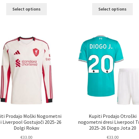
Ta
Ta
Select options
Select options
izdelek
izd
ima
im
več
ve
različic.
razl
Možnosti
Mož
lahko
lah
izberete
izb
na
na
strani
str
izdelka
izd
iti Prodajo Moški Nogometni
Kupiti Prodajo Otroški
i Liverpool Gostujoči 2025-26
nogometni dresi Liverpool Tr
Dolgi Rokav
2025-26 Diogo Jota 20
€
33.00
€
33.00