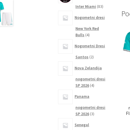
83
Inter Miami
83
Po
izdelkov
Nogometni dresi
New York Red
4
Bulls
4
izdelki
Nogometni Dresi
2
Santos
2
izdelka
Nova Zelandija
nogometni dresi
4
SP 2026
4
izdelki
Panama
nogometni dresi
Fl
3
SP 2026
3
izdelki
Senegal