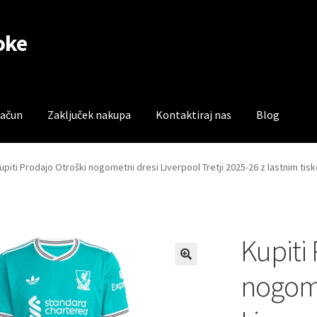
oke
račun
Zaključek nakupa
Kontaktiraj nas
Blog
čun
Trgovina
Zaključek nakupa
upiti Prodajo Otroški nogometni dresi Liverpool Tretji 2025-26 z lastnim tis
Kupiti
nogome