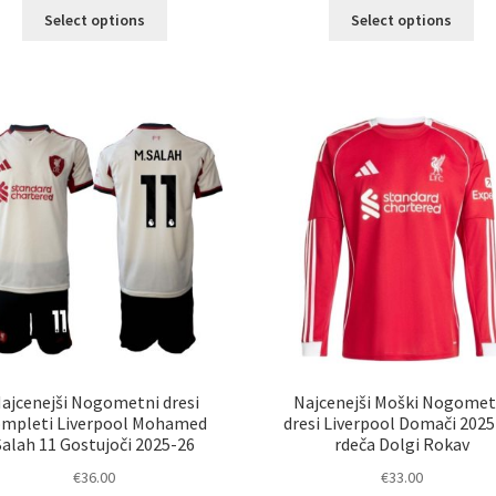
Ta
Ta
Select options
Select options
izdelek
izd
ima
im
več
ve
različic.
razl
Možnosti
Mož
lahko
lah
izberete
izb
na
na
strani
str
izdelka
izd
ajcenejši Nogometni dresi
Najcenejši Moški Nogomet
mpleti Liverpool Mohamed
dresi Liverpool Domači 2025
Salah 11 Gostujoči 2025-26
rdeča Dolgi Rokav
€
36.00
€
33.00