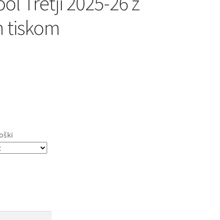
ol Tretji 2025-26 z
m tiskom
oški