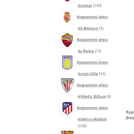
230
Arsenal
230
izdelkov
Nogometni dresi
3
AS Monaco
3
izdelki
Nogometni dresi
72
As Roma
72
izdelkov
Nogometni Dresi
15
Aston Villa
15
izdelkov
Nogometni dresi
6
Athletic Bilbao
6
izdelkov
Nogometni dresi
Kup
dres
Atletico Madrid
104
104
izdelki