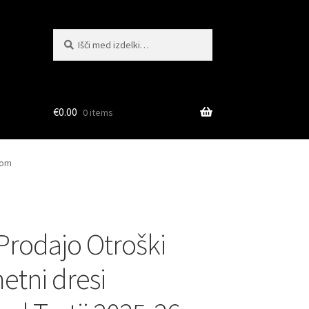
Išči:
Iskanje
€
0.00
0 items
kom
 Prodajo Otroški
tni dresi