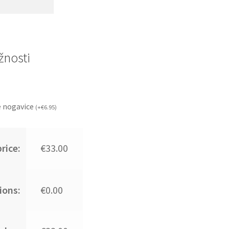
nosti
 nogavice
(
+
€
6.95
)
rice:
€33.00
ions:
€0.00