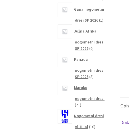
izdelka
Gana nogometni
1
dresi SP 2026
1
izdelek
Južna Afrika
nogometni dresi
6
SP 2026
6
izdelkov
Kanada
nogometni dresi
3
SP 2026
3
izdelki
Maroko
nogometni dresi
21
21
Opi
izdelkov
Nogometni dresi
Dod
10
Al-Hilal
10