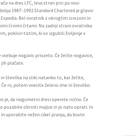
vrača na dres LFC, leva stran prsi pa nosi
obja 1987–1992.Standard Chartered je glavni
s Expedia. Bel ovratnik z okroglim izrezom in
mi črnimi črtami. Na zadnji strani ovratnika
, poklon tistim, ki so izgubili življenje v
 vsebuje nogavic privzeto. Če želite nogavice,
jih plačate.
n številka na sliki natanko to, kar želite,
 Če ni, potem vnesite želeno ime in številko.
ivo je, da nogometni dresi operete ročno. Če
ne pozabite obrniti majice in jo nato oprati. In
 in uporabite nežen cikel pranja, da boste