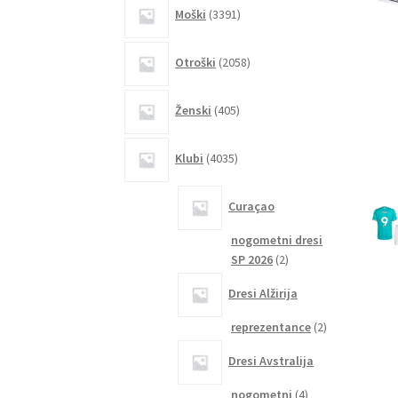
3391
Moški
3391
izdelkov
2058
Otroški
2058
izdelkov
405
Ženski
405
izdelkov
4035
Klubi
4035
izdelkov
Curaçao
nogometni dresi
2
SP 2026
2
izdelka
Dresi Alžirija
2
reprezentance
2
izdelka
Dresi Avstralija
4
nogometni
4