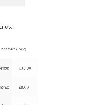
nosti
 nogavice
(
+
€
6.95
)
rice:
€33.00
ions:
€0.00