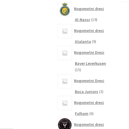
izdelkov
Nogometni dresi
19
Al-Nassr
19
izdelkov
Nogometni dresi
9
Atalanta
9
izdelkov
Nogometni Dresi
Bayer Leverkusen
15
15
izdelkov
Nogometni Dresi
3
Boca Juniors
3
izdelki
Nogometni dresi
6
Fulham
6
izdelkov
Nogometni dresi