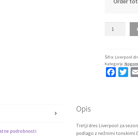
Order tot
Kupiti
Prodajo
Otroški
nogometni
dresi
Šifra:
Liverpool dr
Kategoriji:
Nogome
Liverpool
Fa
T
Alexander
ce
wi
Isak
9
b
tt
Tretji
o
er
2025-
Opis
o
26
s
količina
k
Tretji dres Liverpool za sez
atne podrobnosti
podlago z nežnimi tonskimi čr