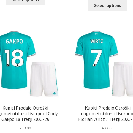
Ta
izdelek
Select options
izd
ima
im
več
ve
različic.
razl
Možnosti
Mož
lahko
lah
izberete
izb
na
na
strani
str
izdelka
izd
Kupiti Prodajo Otroški
Kupiti Prodajo Otroški
ometni dresi Liverpool Cody
nogometni dresi Liverpoo
Gakpo 18 Tretji 2025-26
Florian Wirtz 7 Tretji 2025
€
33.00
€
33.00