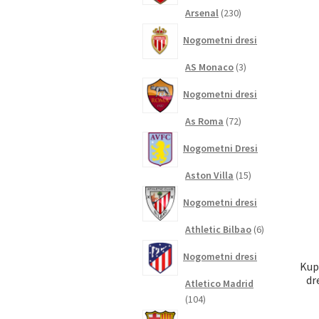
230
Arsenal
230
izdelkov
Nogometni dresi
3
AS Monaco
3
izdelki
Nogometni dresi
72
As Roma
72
izdelkov
Nogometni Dresi
15
Aston Villa
15
izdelkov
Nogometni dresi
6
Athletic Bilbao
6
izdelkov
Nogometni dresi
Kup
dr
Atletico Madrid
104
104
izdelki