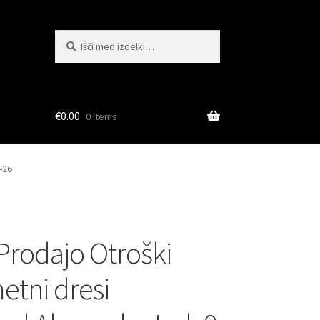
Išči:
Iskanje
€
0.00
0 items
-26
 Prodajo Otroški
tni dresi