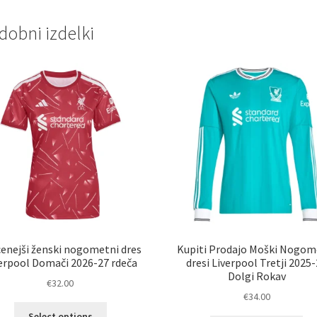
dobni izdelki
enejši ženski nogometni dres
Kupiti Prodajo Moški Nogom
erpool Domači 2026-27 rdeča
dresi Liverpool Tretji 2025
Dolgi Rokav
€
32.00
€
34.00
Ta
Select options