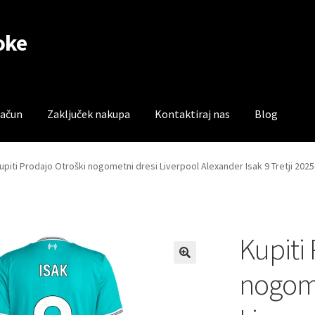
oke
račun
Zaključek nakupa
Kontaktiraj nas
Blog
čun
Trgovina
Zaključek nakupa
upiti Prodajo Otroški nogometni dresi Liverpool Alexander Isak 9 Tretji 2025
Kupiti
nogome