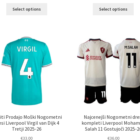
Ta
Ta
Select options
Select options
izdelek
izd
ima
im
več
ve
različic.
razl
Možnosti
Mož
lahko
lah
izberete
izb
na
na
strani
str
izdelka
izd
iti Prodajo Moški Nogometni
Najcenejši Nogometni dre
esi Liverpool Virgil van Dijk 4
kompleti Liverpool Moha
Tretji 2025-26
Salah 11 Gostujoči 2025-2
€
33.00
€
36.00