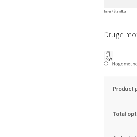
Imei / Številka
Druge mož
Nogometne
Product p
Total opt