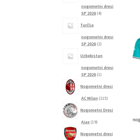
nogometni dresi
4
SP 2026
4
izdelki
Turčija
nogometni dresi
2
SP 2026
2
izdelka
Uzbekistan
nogometni dresi
1
SP 2026
1
izdelek
Nogometni dresi
215
AC Milan
215
izdelkov
Nogometni Dresi
nog
19
Ajax
19
izdelkov
Nogometni dresi