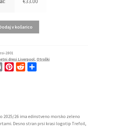
al:
€33.00
Dodaj v košarico
esi-2801
tni dresi Liverpool
,
Otroški
E
Pi
R
S
m
nt
e
h
ai
er
d
ar
l
es
di
e
t
t
ono 2025/26 ima edinstveno morsko zeleno
tami. Desno stran prsi krasi logotip Trefoil,