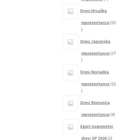
izdelki
Dresi Hrvaška
reprezentance
32
32
izdelkov
Dresi Japonska
reprezentance
27
27
izdelkov
Dresi Norveška
reprezentance
22
22
izdelkov
Dresi Romunija
3
reprezentance
3
izdelki
Egipt nogometni
2
dresi SP 2026
2