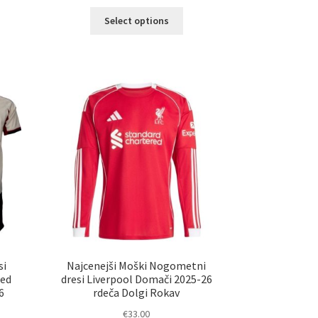
Ta
Select options
elek
izdelek
a
ima
č
več
ičic.
različic.
nosti
Možnosti
ko
lahko
erete
izberete
na
ani
strani
elka
izdelka
si
Najcenejši Moški Nogometni
med
dresi Liverpool Domači 2025-26
6
rdeča Dolgi Rokav
€
33.00