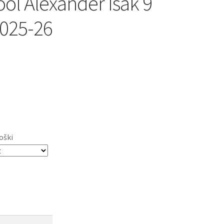
ool Alexander Isak 9
2025-26
oški