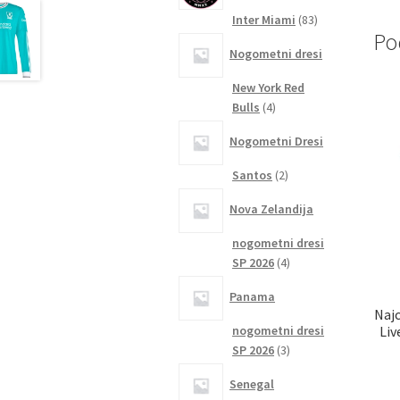
83
Inter Miami
83
Po
izdelkov
Nogometni dresi
New York Red
4
Bulls
4
izdelki
Nogometni Dresi
2
Santos
2
izdelka
Nova Zelandija
nogometni dresi
4
SP 2026
4
izdelki
Panama
Najc
Liv
nogometni dresi
3
SP 2026
3
izdelki
Senegal