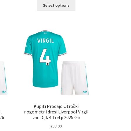
Ta
Select options
elek
izdelek
a
ima
č
več
ičic.
različic.
nosti
Možnosti
ko
lahko
erete
izberete
na
ani
strani
elka
izdelka
Kupiti Prodajo Otroški
l
nogometni dresi Liverpool Virgil
-26
van Dijk 4 Tretji 2025-26
€
33.00