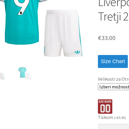
Liverp
Tretji 
€
33.00
Size Chart
Velikosti za Otr
Tiskom
(
+
€
5.95
)