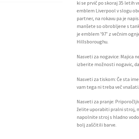
ki se prvič po skoraj 35 letih 
emblem Liverpool v slogu obd
partner, na rokavu pa je napi
manšete so obrobljene s tanki
je emblem ’97’ z večnim ognjem
Hillsboroughu.
Nasveti za nogavice: Majica ne
izberite možnosti nogavic, da 
Nasveti za tiskom: Če sta ime i
vam tega ni treba več vnašati.
Nasveti za pranje: Priporočlj
želite uporabiti pralni stroj, 
napolnite stroj s hladno vodo
bolj zaščitili barve.