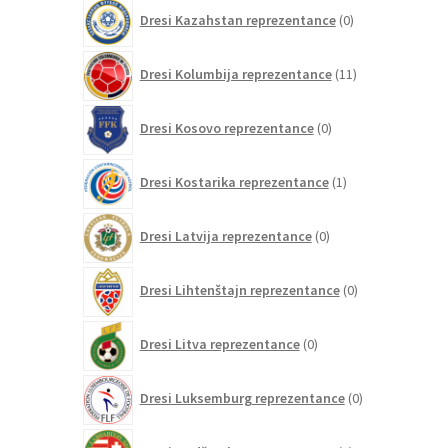
0
Dresi Kazahstan reprezentance
0
izdelkov
11
Dresi Kolumbija reprezentance
11
izdelkov
0
Dresi Kosovo reprezentance
0
izdelkov
1
Dresi Kostarika reprezentance
1
izdelek
0
Dresi Latvija reprezentance
0
izdelkov
0
Dresi Lihtenštajn reprezentance
0
izdelkov
0
Dresi Litva reprezentance
0
izdelkov
0
Dresi Luksemburg reprezentance
0
izdelkov
3