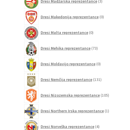
Dresi Madžarska reprezentance
3
izdelki
0
Dresi Makedonija reprezentance
0
izdelkov
0
Dresi Malta reprezentance
0
izdelkov
73
Dresi Mehika reprezentance
73
izdelkov
0
Dresi Moldavijo reprezentance
0
izdelkov
131
Dresi Nemčija reprezentance
131
izdelkov
105
Dresi Nizozemska reprezentance
105
izdelkov
1
Dresi Northern Irska reprezentance
1
izdelek
4
Dresi Norveška reprezentance
4
izdelki