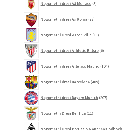
Nogometni dresi AS Monaco
3
izdelki
72
Nogometni dresi As Roma
72
izdelkov
15
Nogometni Dresi Aston Villa
15
izdelkov
6
Nogometni dresi Athletic Bilbao
6
izdelkov
104
Nogometni dresi Atletico Madrid
104
izdelki
409
Nogometni dresi Barcelona
409
izdelkov
207
Nogometni dresi Bayern Munich
207
izdelkov
11
Nogometni Dresi Benfica
11
izdelkov
Nogometni Dresi Borussia Monchengladbach