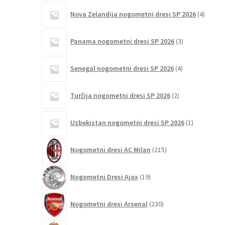
4
Nova Zelandija nogometni dresi SP 2026
4
izdelki
3
Panama nogometni dresi SP 2026
3
izdelki
4
Senegal nogometni dresi SP 2026
4
izdelki
2
Turčija nogometni dresi SP 2026
2
izdelka
1
Uzbekistan nogometni dresi SP 2026
1
izdelek
215
Nogometni dresi AC Milan
215
izdelkov
19
Nogometni Dresi Ajax
19
izdelkov
230
Nogometni dresi Arsenal
230
izdelkov
3