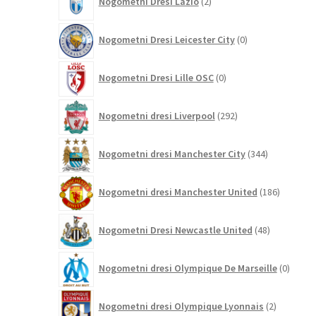
Nogometni Dresi Lazio
2
izdelka
0
Nogometni Dresi Leicester City
0
izdelkov
0
Nogometni Dresi Lille OSC
0
izdelkov
292
Nogometni dresi Liverpool
292
izdelkov
344
Nogometni dresi Manchester City
344
izdelkov
186
Nogometni dresi Manchester United
186
izdelkov
48
Nogometni Dresi Newcastle United
48
izdelkov
0
Nogometni dresi Olympique De Marseille
0
izdelk
2
Nogometni dresi Olympique Lyonnais
2
izdelka