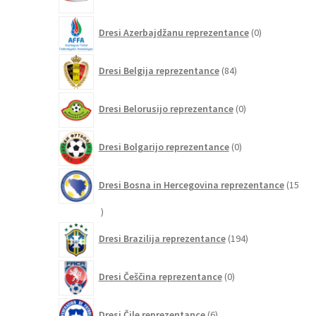
izdelkov
0
Dresi Azerbajdžanu reprezentance
0
izdelkov
84
Dresi Belgija reprezentance
84
izdelkov
0
Dresi Belorusijo reprezentance
0
izdelkov
0
Dresi Bolgarijo reprezentance
0
izdelkov
Dresi Bosna in Hercegovina reprezentance
15
15
izdelkov
194
Dresi Brazilija reprezentance
194
izdelkov
0
Dresi Češčina reprezentance
0
izdelkov
6
Dresi Čile reprezentance
6