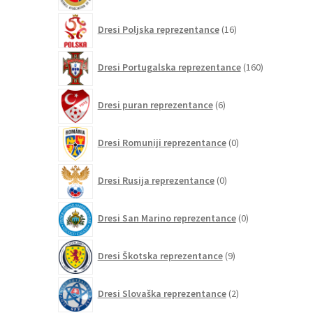
16
Dresi Poljska reprezentance
16
izdelkov
160
Dresi Portugalska reprezentance
160
izdelkov
6
Dresi puran reprezentance
6
izdelkov
0
Dresi Romuniji reprezentance
0
izdelkov
0
Dresi Rusija reprezentance
0
izdelkov
0
Dresi San Marino reprezentance
0
izdelkov
9
Dresi Škotska reprezentance
9
izdelkov
2
Dresi Slovaška reprezentance
2
izdelka