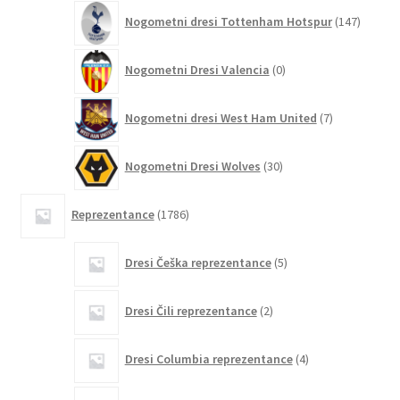
147
Nogometni dresi Tottenham Hotspur
147
izdelko
0
Nogometni Dresi Valencia
0
izdelkov
7
Nogometni dresi West Ham United
7
izdelkov
30
Nogometni Dresi Wolves
30
izdelkov
1786
Reprezentance
1786
izdelkov
5
Dresi Češka reprezentance
5
izdelkov
2
Dresi Čili reprezentance
2
izdelka
4
Dresi Columbia reprezentance
4
izdelki
3