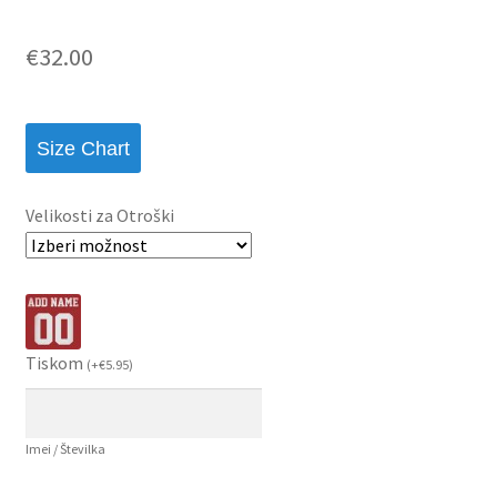
€
32.00
Size Chart
Velikosti za Otroški
Tiskom
(
+
€
5.95
)
Imei / Številka