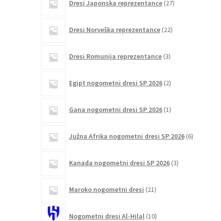
Dresi Japonska reprezentance
27
izdelkov
22
Dresi Norveška reprezentance
22
izdelkov
3
Dresi Romunija reprezentance
3
izdelki
2
Egipt nogometni dresi SP 2026
2
izdelka
1
Gana nogometni dresi SP 2026
1
izdelek
6
Južna Afrika nogometni dresi SP 2026
6
izdelkov
3
Kanada nogometni dresi SP 2026
3
izdelki
21
Maroko nogometni dresi
21
izdelkov
10
Nogometni dresi Al-Hilal
10
izdelkov