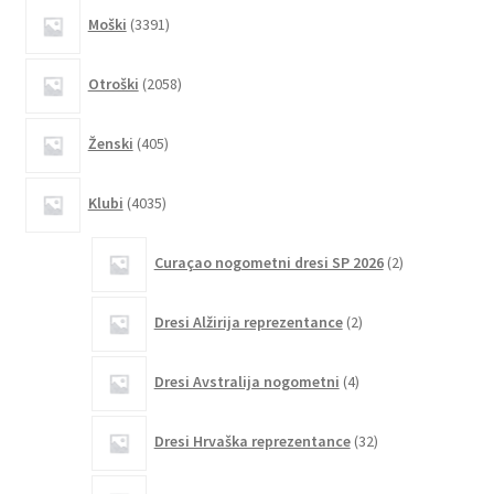
na
3391
Moški
3391
strani
izdelkov
izdelka
2058
Otroški
2058
izdelkov
405
Ženski
405
izdelkov
4035
Klubi
4035
izdelkov
2
Curaçao nogometni dresi SP 2026
2
izdelka
2
Dresi Alžirija reprezentance
2
izdelka
4
Dresi Avstralija nogometni
4
izdelki
32
Dresi Hrvaška reprezentance
32
izdelkov
27