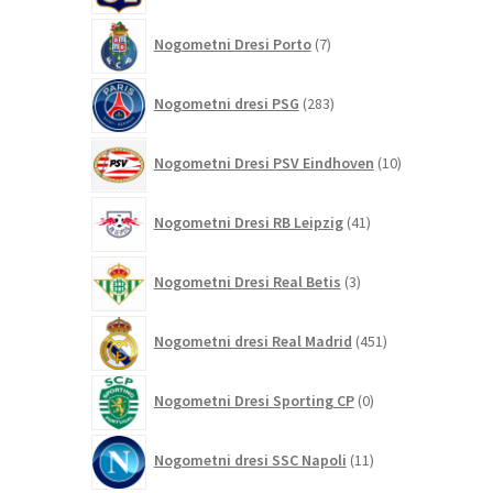
7
Nogometni Dresi Porto
7
izdelkov
283
Nogometni dresi PSG
283
izdelkov
10
Nogometni Dresi PSV Eindhoven
10
izdelkov
41
Nogometni Dresi RB Leipzig
41
izdelkov
3
Nogometni Dresi Real Betis
3
izdelki
451
Nogometni dresi Real Madrid
451
izdelkov
0
Nogometni Dresi Sporting CP
0
izdelkov
11
Nogometni dresi SSC Napoli
11
izdelkov