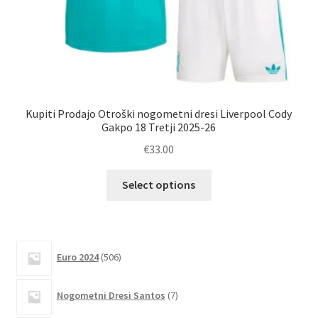
Kupiti Prodajo Otroški nogometni dresi Liverpool Cody
Gakpo 18 Tretji 2025-26
€
33.00
Ta
Select options
izdelek
ima
več
različic.
506
Euro 2024
506
izdelkov
Možnosti
lahko
7
Nogometni Dresi Santos
7
izberete
izdelkov