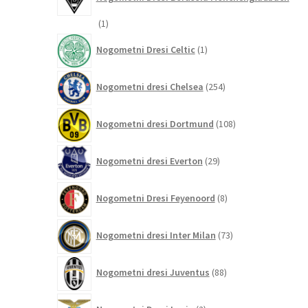
1
1
izdelek
1
Nogometni Dresi Celtic
1
izdelek
254
Nogometni dresi Chelsea
254
izdelkov
108
Nogometni dresi Dortmund
108
izdelkov
29
Nogometni dresi Everton
29
izdelkov
8
Nogometni Dresi Feyenoord
8
izdelkov
73
Nogometni dresi Inter Milan
73
izdelkov
88
Nogometni dresi Juventus
88
izdelkov
2