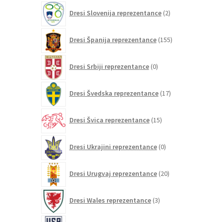
2
Dresi Slovenija reprezentance
2
izdelka
155
Dresi Španija reprezentance
155
izdelkov
0
Dresi Srbiji reprezentance
0
izdelkov
17
Dresi Švedska reprezentance
17
izdelkov
15
Dresi Švica reprezentance
15
izdelkov
0
Dresi Ukrajini reprezentance
0
izdelkov
20
Dresi Urugvaj reprezentance
20
izdelkov
3
Dresi Wales reprezentance
3
izdelki
82