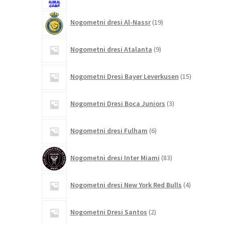
19
Nogometni dresi Al-Nassr
19
izdelkov
9
Nogometni dresi Atalanta
9
izdelkov
15
Nogometni Dresi Bayer Leverkusen
15
izdelkov
3
Nogometni Dresi Boca Juniors
3
izdelki
6
Nogometni dresi Fulham
6
izdelkov
83
Nogometni dresi Inter Miami
83
izdelkov
4
Nogometni dresi New York Red Bulls
4
izdelki
2
Nogometni Dresi Santos
2
izdelka