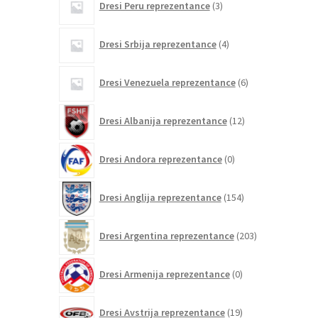
Dresi Peru reprezentance
3
izdelki
4
Dresi Srbija reprezentance
4
izdelki
6
Dresi Venezuela reprezentance
6
izdelkov
12
Dresi Albanija reprezentance
12
izdelkov
0
Dresi Andora reprezentance
0
izdelkov
154
Dresi Anglija reprezentance
154
izdelkov
203
Dresi Argentina reprezentance
203
izdelki
0
Dresi Armenija reprezentance
0
izdelkov
19
Dresi Avstrija reprezentance
19