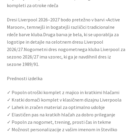
kompleti za otroke rdeča
Dresi Liverpool 2026–2027 bodo pretežno v barvi »Active
Maroon«, temnejši in bogatejši različici tradicionalne
rdeče barve kluba.Druga barva je bela, ki se uporablja za
logotipe in detajle na celotnem dresu Liverpool
2026/27.Nogometni dres nogometnega kluba Liverpool za
sezono 2026/27 ima vzorec, ki ga je navdihnil dres iz
sezone 1989/91.
Prednosti izdelka
✓ Popoln otroški komplet z majico in kratkimi hlačami
✓ Kratki domači komplet v klasičnem dizajnu Liverpoola
✓ Lahek in zračen material za optimalno udobje
✓ Elastičen pas na kratkih hlačah za dobro prileganje
✓ Popoln za nogomet, trening, prosti čas in tekme
✓ Možnost personalizacije z vašim imenom in številko