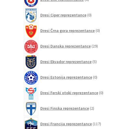
izdelkov
0
Dresi Ciper reprezentance
0
izdelkov
0
Dresi Črna gora reprezentance
0
izdelkov
29
Dresi Danska reprezentance
29
izdelkov
5
Dresi Ekvador reprezentance
5
izdelkov
0
Dresi Estonija reprezentance
0
izdelkov
0
Dresi Ferski otoki reprezentance
0
izdelkov
2
Dresi Finska reprezentance
2
izdelka
117
Dresi Francija reprezentance
117
izdelkov