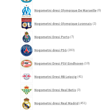
0
Nogometni dresi Olympique De Marseille
0
izdelk
2
Nogometni dresi Olympique Lyonnais
2
izdelka
7
Nogometni Dresi Porto
7
izdelkov
283
Nogometni dresi PSG
283
izdelkov
10
Nogometni Dresi PSV Eindhoven
10
izdelkov
41
Nogometni Dresi RB Leipzig
41
izdelkov
3
Nogometni Dresi Real Betis
3
izdelki
451
Nogometni dresi Real Madrid
451
izdelkov