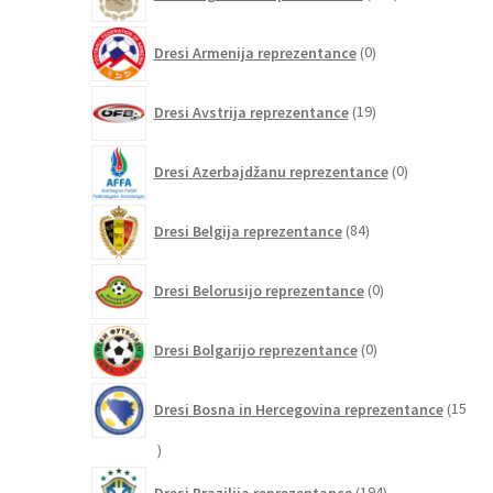
izdelki
0
Dresi Armenija reprezentance
0
izdelkov
19
Dresi Avstrija reprezentance
19
izdelkov
0
Dresi Azerbajdžanu reprezentance
0
izdelkov
84
Dresi Belgija reprezentance
84
izdelkov
0
Dresi Belorusijo reprezentance
0
izdelkov
0
Dresi Bolgarijo reprezentance
0
izdelkov
Dresi Bosna in Hercegovina reprezentance
15
15
izdelkov
194
Dresi Brazilija reprezentance
194