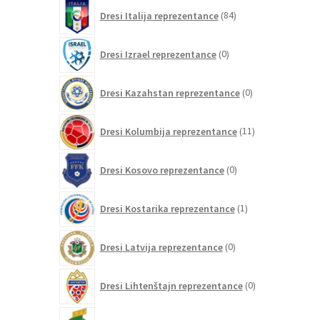
84
Dresi Italija reprezentance
84
izdelkov
0
Dresi Izrael reprezentance
0
izdelkov
0
Dresi Kazahstan reprezentance
0
izdelkov
11
Dresi Kolumbija reprezentance
11
izdelkov
0
Dresi Kosovo reprezentance
0
izdelkov
1
Dresi Kostarika reprezentance
1
izdelek
0
Dresi Latvija reprezentance
0
izdelkov
0
Dresi Lihtenštajn reprezentance
0
izdelkov
0