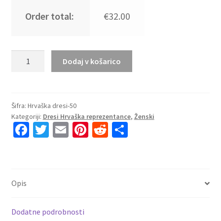
Order total:
€32.00
Najcenejši
Dodaj v košarico
Ženski
nogometni
dresi
Hrvaška
Šifra:
Hrvaška dresi-50
Kategoriji:
Dresi Hrvaška reprezentance
,
Ženski
SP
Fa
T
E
Pi
R
S
2026
ce
wi
m
nt
e
h
Gostujoči
modra
b
tt
ai
er
d
ar
Kratek
o
er
l
es
di
e
Rokav
Opis
o
t
t
količina
k
Dodatne podrobnosti