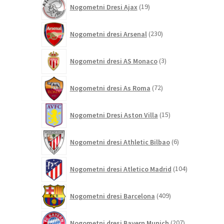
19
Nogometni Dresi Ajax
19
izdelkov
230
Nogometni dresi Arsenal
230
izdelkov
3
Nogometni dresi AS Monaco
3
izdelki
72
Nogometni dresi As Roma
72
izdelkov
15
Nogometni Dresi Aston Villa
15
izdelkov
6
Nogometni dresi Athletic Bilbao
6
izdelkov
104
Nogometni dresi Atletico Madrid
104
izdelki
409
Nogometni dresi Barcelona
409
izdelkov
207
Nogometni dresi Bayern Munich
207