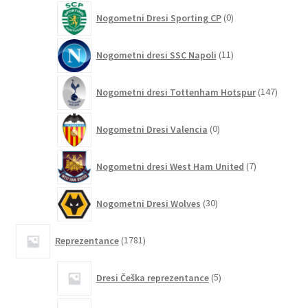
0
Nogometni Dresi Sporting CP
0
izdelkov
11
Nogometni dresi SSC Napoli
11
izdelkov
147
Nogometni dresi Tottenham Hotspur
147
izdelko
0
Nogometni Dresi Valencia
0
izdelkov
7
Nogometni dresi West Ham United
7
izdelkov
30
Nogometni Dresi Wolves
30
izdelkov
1781
Reprezentance
1781
izdelkov
5
Dresi Češka reprezentance
5
izdelkov
2