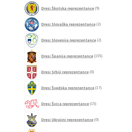
9
Dresi Škotska reprezentance
9
izdelkov
2
Dresi Slovaška reprezentance
2
izdelka
2
Dresi Slovenija reprezentance
2
izdelka
155
Dresi Španija reprezentance
155
izdelkov
0
Dresi Srbiji reprezentance
0
izdelkov
17
Dresi Švedska reprezentance
17
izdelkov
15
Dresi Švica reprezentance
15
izdelkov
0
Dresi Ukrajini reprezentance
0
izdelkov
20