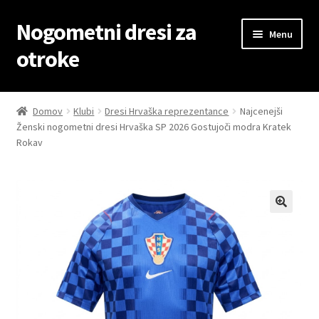
Nogometni dresi za
Skip
Skip
Menu
to
to
otroke
navigation
content
Domov
Domov
Klubi
Dresi Hrvaška reprezentance
Najcenejši
Ženski nogometni dresi Hrvaška SP 2026 Gostujoči modra Kratek
Blog
Rokav
Kontaktiraj nas
Košarica
Moj račun
Trgovina
Zaključek nakupa