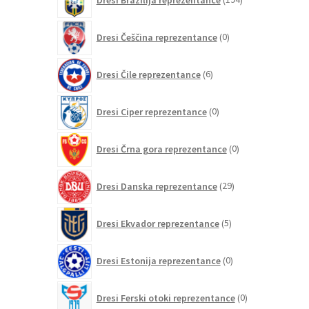
izdelkov
0
Dresi Češčina reprezentance
0
izdelkov
6
Dresi Čile reprezentance
6
izdelkov
0
Dresi Ciper reprezentance
0
izdelkov
0
Dresi Črna gora reprezentance
0
izdelkov
29
Dresi Danska reprezentance
29
izdelkov
5
Dresi Ekvador reprezentance
5
izdelkov
0
Dresi Estonija reprezentance
0
izdelkov
0
Dresi Ferski otoki reprezentance
0
izdelkov