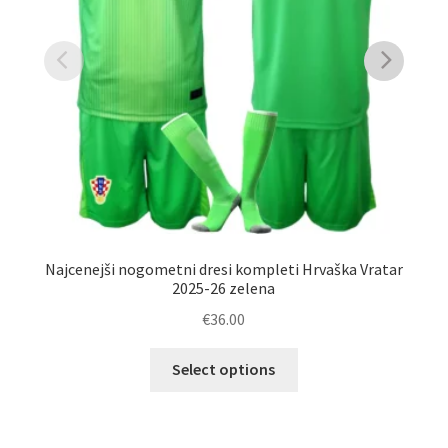
Najcenejši nogometni dresi kompleti Hrvaška Vratar
Na
2025-26 zelena
€
36.00
Ta
Select options
izdelek
ima
več