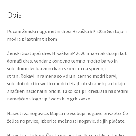
Opis
Poceni Ženski nogometni dresi Hrvaška SP 2026 Gostujoči
modra z lastnim tiskom
Ženski Gostujoči dres Hrvaška SP 2026 ima enak dizajn kot
domači dres, vendar z osnovno temno modro barvo in
subtilnim dvobarvnim karo vzorcem na sprednji
strani.Rokavi in ​​ramena so v drzni temno modri barvi,
subtilni rdeči in svetlo modri detajli ob straneh pa dodajo
značilen nacionalni pridih. Tako kot pri dresu sta na sredini
nameščena logotip Swoosh in grb zveze.
Nasveti za nogavice: Majica ne vsebuje nogavic privzeto. Če
želite nogavice, izberite možnosti nogavic, da jih plačate.
Nasveti za tiskom: Če sta ime in številka na sliki natanko