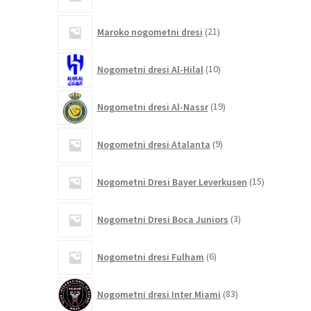
izdelki
21
Maroko nogometni dresi
21
izdelkov
10
Nogometni dresi Al-Hilal
10
izdelkov
19
Nogometni dresi Al-Nassr
19
izdelkov
9
Nogometni dresi Atalanta
9
izdelkov
15
Nogometni Dresi Bayer Leverkusen
15
izdelkov
3
Nogometni Dresi Boca Juniors
3
izdelki
6
Nogometni dresi Fulham
6
izdelkov
83
Nogometni dresi Inter Miami
83
izdelkov