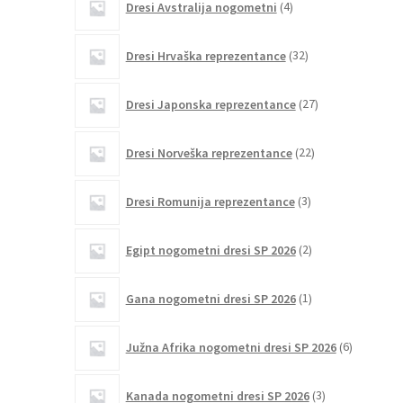
Dresi Avstralija nogometni
4
izdelki
32
Dresi Hrvaška reprezentance
32
izdelkov
27
Dresi Japonska reprezentance
27
izdelkov
22
Dresi Norveška reprezentance
22
izdelkov
3
Dresi Romunija reprezentance
3
izdelki
2
Egipt nogometni dresi SP 2026
2
izdelka
1
Gana nogometni dresi SP 2026
1
izdelek
6
Južna Afrika nogometni dresi SP 2026
6
izdelkov
3
Kanada nogometni dresi SP 2026
3