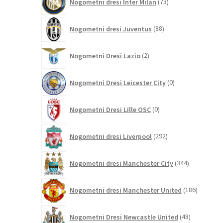
Nogometni dresi Inter Milan
73
izdelkov
88
Nogometni dresi Juventus
88
izdelkov
2
Nogometni Dresi Lazio
2
izdelka
0
Nogometni Dresi Leicester City
0
izdelkov
0
Nogometni Dresi Lille OSC
0
izdelkov
292
Nogometni dresi Liverpool
292
izdelkov
344
Nogometni dresi Manchester City
344
izdelkov
186
Nogometni dresi Manchester United
186
izdelkov
48
Nogometni Dresi Newcastle United
48
izdelkov