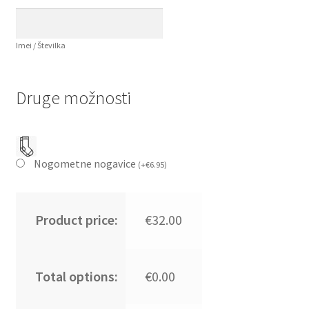
Imei / Številka
Druge možnosti
Nogometne nogavice
(
+
€
6.95
)
Product price:
€32.00
Total options:
€0.00