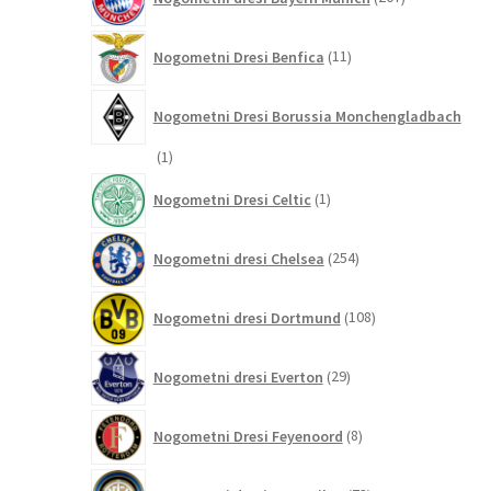
izdelkov
11
Nogometni Dresi Benfica
11
izdelkov
Nogometni Dresi Borussia Monchengladbach
1
1
izdelek
1
Nogometni Dresi Celtic
1
izdelek
254
Nogometni dresi Chelsea
254
izdelkov
108
Nogometni dresi Dortmund
108
izdelkov
29
Nogometni dresi Everton
29
izdelkov
8
Nogometni Dresi Feyenoord
8
izdelkov
73