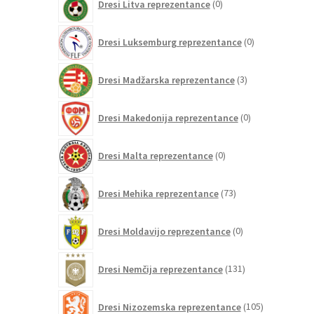
Dresi Litva reprezentance
0
izdelkov
0
Dresi Luksemburg reprezentance
0
izdelkov
3
Dresi Madžarska reprezentance
3
izdelki
0
Dresi Makedonija reprezentance
0
izdelkov
0
Dresi Malta reprezentance
0
izdelkov
73
Dresi Mehika reprezentance
73
izdelkov
0
Dresi Moldavijo reprezentance
0
izdelkov
131
Dresi Nemčija reprezentance
131
izdelkov
105
Dresi Nizozemska reprezentance
105
izdelkov