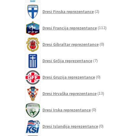
2
Dresi Finska reprezentance
2
izdelka
112
Dresi Francija reprezentance
112
izdelkov
0
Dresi Gibraltar reprezentance
0
izdelkov
7
Dresi Grčija reprezentance
7
izdelkov
0
Dresi Gruzija reprezentance
0
izdelkov
13
Dresi Hrvaška reprezentance
13
izdelkov
0
Dresi Irska reprezentance
0
izdelkov
0
Dresi Islandija reprezentance
0
izdelkov