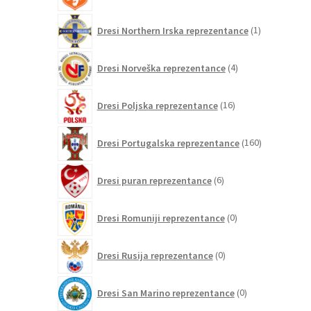
1
Dresi Northern Irska reprezentance
1
izdelek
4
Dresi Norveška reprezentance
4
izdelki
16
Dresi Poljska reprezentance
16
izdelkov
160
Dresi Portugalska reprezentance
160
izdelkov
6
Dresi puran reprezentance
6
izdelkov
0
Dresi Romuniji reprezentance
0
izdelkov
0
Dresi Rusija reprezentance
0
izdelkov
0
Dresi San Marino reprezentance
0
izdelkov