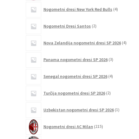
4
Nogometni dresi New York Red Bulls
4
izdelki
2
Nogometni Dresi Santos
2
izdelka
4
Nova Zelandija nogometni dresi SP 2026
4
izdelki
3
Panama nogometni dresi SP 2026
3
izdelki
4
Senegal nogometni dresi SP 2026
4
izdelki
2
Turčija nogometni dresi SP 2026
2
izdelka
1
Uzbekistan nogometni dresi SP 2026
1
izdelek
215
Nogometni dresi AC Milan
215
izdelkov