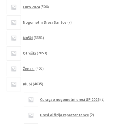
različic.
506
Euro 2024
506
izdelkov
Možnosti
lahko
7
Nogometni Dresi Santos
7
izberete
izdelkov
na
3391
Moški
3391
strani
izdelkov
izdelka
2053
Otroški
2053
izdelkov
405
Ženski
405
izdelkov
4035
Klubi
4035
izdelkov
2
Curaçao nogometni dresi SP 2026
2
izdelka
2
Dresi Alžirija reprezentance
2
izdelka
4