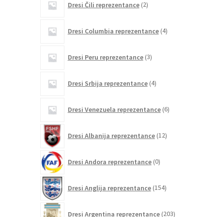
Dresi Čili reprezentance
2
izdelka
4
Dresi Columbia reprezentance
4
izdelki
3
Dresi Peru reprezentance
3
izdelki
4
Dresi Srbija reprezentance
4
izdelki
6
Dresi Venezuela reprezentance
6
izdelkov
12
Dresi Albanija reprezentance
12
izdelkov
0
Dresi Andora reprezentance
0
izdelkov
154
Dresi Anglija reprezentance
154
izdelkov
203
Dresi Argentina reprezentance
203