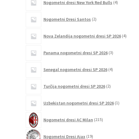
Nogometni dresi New York Red Bulls
4
izdelki
2
Nogometni Dresi Santos
2
izdelka
4
Nova Zelandija nogometni dresi SP 2026
4
izdelki
3
Panama nogometni dresi SP 2026
3
izdelki
4
Senegal nogometni dresi SP 2026
4
izdelki
2
Turčija nogometni dresi SP 2026
2
izdelka
1
Uzbekistan nogometni dresi SP 2026
1
izdelek
215
Nogometni dresi AC Milan
215
izdelkov
19
Nogometni Dresi Ajax
19