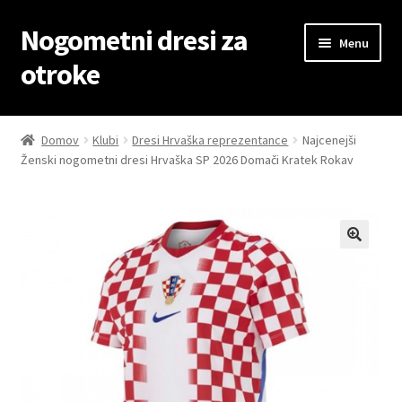
Nogometni dresi za
Skip
Skip
Menu
to
to
otroke
navigation
content
Domov
Domov
Klubi
Dresi Hrvaška reprezentance
Najcenejši
Ženski nogometni dresi Hrvaška SP 2026 Domači Kratek Rokav
Blog
Kontaktiraj nas
Košarica
Moj račun
Trgovina
Zaključek nakupa