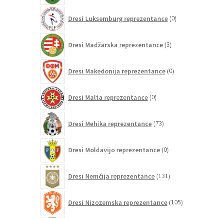
0
Dresi Luksemburg reprezentance
0
izdelkov
3
Dresi Madžarska reprezentance
3
izdelki
0
Dresi Makedonija reprezentance
0
izdelkov
0
Dresi Malta reprezentance
0
izdelkov
73
Dresi Mehika reprezentance
73
izdelkov
0
Dresi Moldavijo reprezentance
0
izdelkov
131
Dresi Nemčija reprezentance
131
izdelkov
105
Dresi Nizozemska reprezentance
105
izdelkov