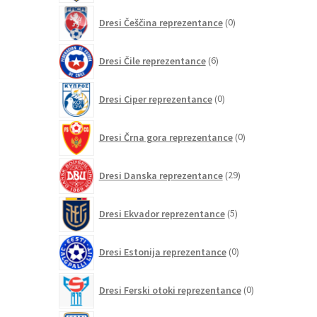
0
Dresi Češčina reprezentance
0
izdelkov
6
Dresi Čile reprezentance
6
izdelkov
0
Dresi Ciper reprezentance
0
izdelkov
0
Dresi Črna gora reprezentance
0
izdelkov
29
Dresi Danska reprezentance
29
izdelkov
5
Dresi Ekvador reprezentance
5
izdelkov
0
Dresi Estonija reprezentance
0
izdelkov
0
Dresi Ferski otoki reprezentance
0
izdelkov