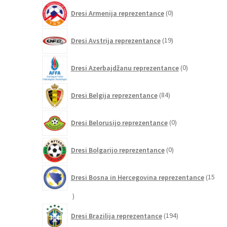
0
Dresi Armenija reprezentance
0
izdelkov
19
Dresi Avstrija reprezentance
19
izdelkov
0
Dresi Azerbajdžanu reprezentance
0
izdelkov
84
Dresi Belgija reprezentance
84
izdelkov
0
Dresi Belorusijo reprezentance
0
izdelkov
0
Dresi Bolgarijo reprezentance
0
izdelkov
Dresi Bosna in Hercegovina reprezentance
15
15
izdelkov
194
Dresi Brazilija reprezentance
194
izdelkov