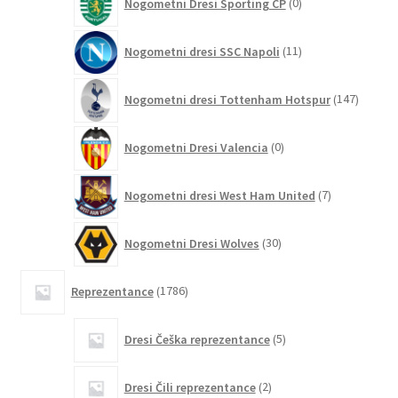
Nogometni Dresi Sporting CP
0
izdelkov
11
Nogometni dresi SSC Napoli
11
izdelkov
147
Nogometni dresi Tottenham Hotspur
147
izdelko
0
Nogometni Dresi Valencia
0
izdelkov
7
Nogometni dresi West Ham United
7
izdelkov
30
Nogometni Dresi Wolves
30
izdelkov
1786
Reprezentance
1786
izdelkov
5
Dresi Češka reprezentance
5
izdelkov
2
Dresi Čili reprezentance
2
izdelka