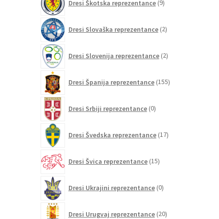
Dresi Škotska reprezentance
9
izdelkov
2
Dresi Slovaška reprezentance
2
izdelka
2
Dresi Slovenija reprezentance
2
izdelka
155
Dresi Španija reprezentance
155
izdelkov
0
Dresi Srbiji reprezentance
0
izdelkov
17
Dresi Švedska reprezentance
17
izdelkov
15
Dresi Švica reprezentance
15
izdelkov
0
Dresi Ukrajini reprezentance
0
izdelkov
20
Dresi Urugvaj reprezentance
20
izdelkov