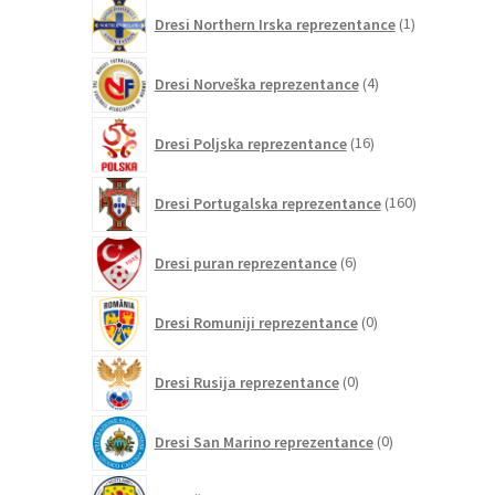
1
Dresi Northern Irska reprezentance
1
izdelek
4
Dresi Norveška reprezentance
4
izdelki
16
Dresi Poljska reprezentance
16
izdelkov
160
Dresi Portugalska reprezentance
160
izdelkov
6
Dresi puran reprezentance
6
izdelkov
0
Dresi Romuniji reprezentance
0
izdelkov
0
Dresi Rusija reprezentance
0
izdelkov
0
Dresi San Marino reprezentance
0
izdelkov
9