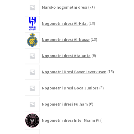
21
Maroko nogometni dresi
21
izdelkov
10
Nogometni dresi Al-Hilal
10
izdelkov
19
Nogometni dresi Al-Nassr
19
izdelkov
9
Nogometni dresi Atalanta
9
izdelkov
15
Nogometni Dresi Bayer Leverkusen
15
izdelkov
3
Nogometni Dresi Boca Juniors
3
izdelki
6
Nogometni dresi Fulham
6
izdelkov
83
Nogometni dresi Inter Miami
83
izdelkov
4