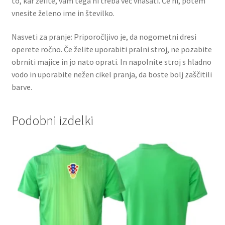
to, kar želite, vam tega ni treba več vnašati. Če ni, potem
vnesite želeno ime in številko.
Nasveti za pranje: Priporočljivo je, da nogometni dresi
operete ročno. Če želite uporabiti pralni stroj, ne pozabite
obrniti majice in jo nato oprati. In napolnite stroj s hladno
vodo in uporabite nežen cikel pranja, da boste bolj zaščitili
barve.
Podobni izdelki