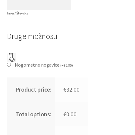
Imei / Številka
Druge možnosti
Nogometne nogavice
(
+
€
6.95
)
Product price:
€32.00
Total options:
€0.00