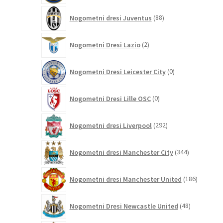
88
Nogometni dresi Juventus
88
izdelkov
2
Nogometni Dresi Lazio
2
izdelka
0
Nogometni Dresi Leicester City
0
izdelkov
0
Nogometni Dresi Lille OSC
0
izdelkov
292
Nogometni dresi Liverpool
292
izdelkov
344
Nogometni dresi Manchester City
344
izdelkov
186
Nogometni dresi Manchester United
186
izdelkov
48
Nogometni Dresi Newcastle United
48
izdelkov