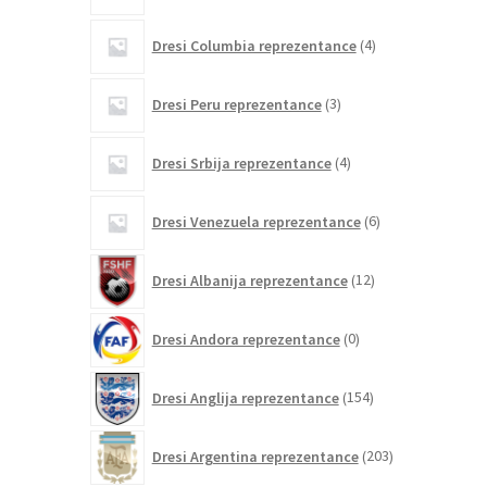
4
Dresi Columbia reprezentance
4
izdelki
3
Dresi Peru reprezentance
3
izdelki
4
Dresi Srbija reprezentance
4
izdelki
6
Dresi Venezuela reprezentance
6
izdelkov
12
Dresi Albanija reprezentance
12
izdelkov
0
Dresi Andora reprezentance
0
izdelkov
154
Dresi Anglija reprezentance
154
izdelkov
203
Dresi Argentina reprezentance
203
izdelki