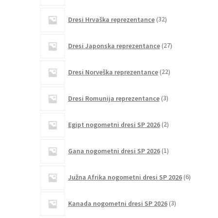
32
Dresi Hrvaška reprezentance
32
izdelkov
27
Dresi Japonska reprezentance
27
izdelkov
22
Dresi Norveška reprezentance
22
izdelkov
3
Dresi Romunija reprezentance
3
izdelki
2
Egipt nogometni dresi SP 2026
2
izdelka
1
Gana nogometni dresi SP 2026
1
izdelek
6
Južna Afrika nogometni dresi SP 2026
6
izdelkov
3
Kanada nogometni dresi SP 2026
3
izdelki