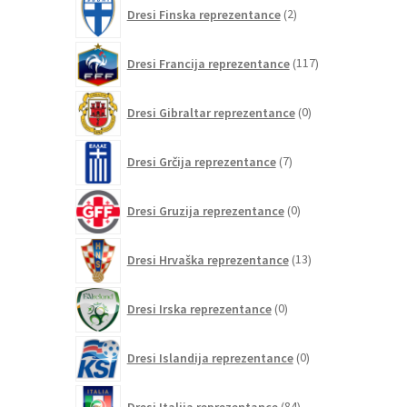
2
Dresi Finska reprezentance
2
izdelka
117
Dresi Francija reprezentance
117
izdelkov
0
Dresi Gibraltar reprezentance
0
izdelkov
7
Dresi Grčija reprezentance
7
izdelkov
0
Dresi Gruzija reprezentance
0
izdelkov
13
Dresi Hrvaška reprezentance
13
izdelkov
0
Dresi Irska reprezentance
0
izdelkov
0
Dresi Islandija reprezentance
0
izdelkov
84
Dresi Italija reprezentance
84