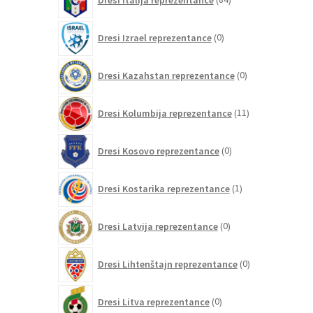
izdelkov
0
Dresi Izrael reprezentance
0
izdelkov
0
Dresi Kazahstan reprezentance
0
izdelkov
11
Dresi Kolumbija reprezentance
11
izdelkov
0
Dresi Kosovo reprezentance
0
izdelkov
1
Dresi Kostarika reprezentance
1
izdelek
0
Dresi Latvija reprezentance
0
izdelkov
0
Dresi Lihtenštajn reprezentance
0
izdelkov
0
Dresi Litva reprezentance
0
izdelkov