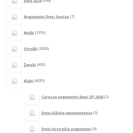
Euro 2024
506
izdelkov
Možnosti
lahko
7
Nogometni Dresi Santos
7
izberete
izdelkov
na
3391
Moški
3391
strani
izdelkov
izdelka
2058
Otroški
2058
izdelkov
405
Ženski
405
izdelkov
4035
Klubi
4035
izdelkov
2
Curaçao nogometni dresi SP 2026
2
izdelka
2
Dresi Alžirija reprezentance
2
izdelka
4
Dresi Avstralija nogometni
4
izdelki