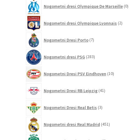
0
Nogometni dresi Olympique De Marseille
0
izdelk
2
Nogometni dresi Olympique Lyonnais
2
izdelka
7
Nogometni Dresi Porto
7
izdelkov
283
Nogometni dresi PSG
283
izdelkov
10
Nogometni Dresi PSV Eindhoven
10
izdelkov
41
Nogometni Dresi RB Leipzig
41
izdelkov
3
Nogometni Dresi Real Betis
3
izdelki
451
Nogometni dresi Real Madrid
451
izdelkov
0