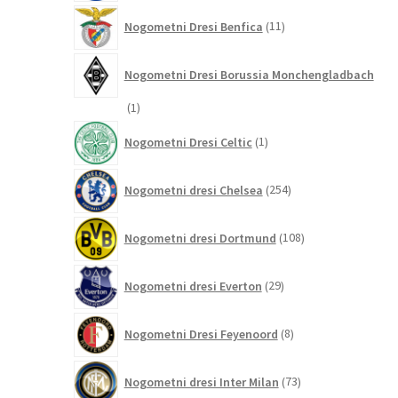
11
Nogometni Dresi Benfica
11
izdelkov
Nogometni Dresi Borussia Monchengladbach
1
1
izdelek
1
Nogometni Dresi Celtic
1
izdelek
254
Nogometni dresi Chelsea
254
izdelkov
108
Nogometni dresi Dortmund
108
izdelkov
29
Nogometni dresi Everton
29
izdelkov
8
Nogometni Dresi Feyenoord
8
izdelkov
73
Nogometni dresi Inter Milan
73
izdelkov