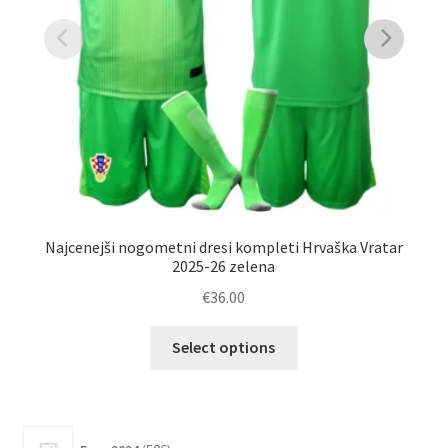
Najcenejši nogometni dresi kompleti Hrvaška Vratar
Na
2025-26 zelena
€
36.00
Ta
Select options
izdelek
ima
več
različic.
506