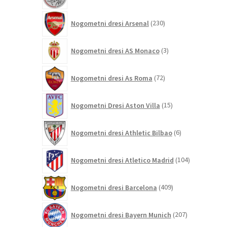
izdelkov
230
Nogometni dresi Arsenal
230
izdelkov
3
Nogometni dresi AS Monaco
3
izdelki
72
Nogometni dresi As Roma
72
izdelkov
15
Nogometni Dresi Aston Villa
15
izdelkov
6
Nogometni dresi Athletic Bilbao
6
izdelkov
104
Nogometni dresi Atletico Madrid
104
izdelki
409
Nogometni dresi Barcelona
409
izdelkov
207
Nogometni dresi Bayern Munich
207
izdelkov