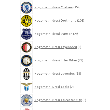
254
Nogometni dresi Chelsea
254
izdelkov
108
Nogometni dresi Dortmund
108
izdelkov
29
Nogometni dresi Everton
29
izdelkov
8
Nogometni Dresi Feyenoord
8
izdelkov
73
Nogometni dresi Inter Milan
73
izdelkov
88
Nogometni dresi Juventus
88
izdelkov
2
Nogometni Dresi Lazio
2
izdelka
0
Nogometni Dresi Leicester City
0
izdelkov
0