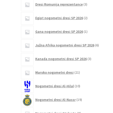
3
Dresi Romunija reprezentance
3
izdelki
2
Egipt nogometni dresi SP 2026
2
izdelka
1
Gana nogometni dresi SP 2026
1
izdelek
6
Južna Afrika nogometni dresi SP 2026
6
izdelkov
3
Kanada nogometni dresi SP 2026
3
izdelki
21
Maroko nogometni dresi
21
izdelkov
10
Nogometni dresi Al-Hilal
10
izdelkov
19
Nogometni dresi Al-Nassr
19
izdelkov
9