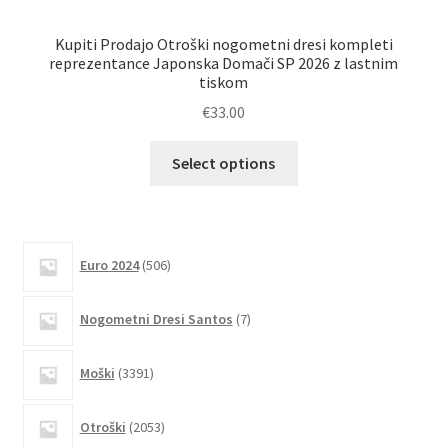
Kupiti Prodajo Otroški nogometni dresi kompleti
Ku
reprezentance Japonska Domači SP 2026 z lastnim
tiskom
€
33.00
Ta
Select options
izdelek
ima
več
različic.
506
Euro 2024
506
izdelkov
Možnosti
lahko
7
Nogometni Dresi Santos
7
izberete
izdelkov
na
3391
Moški
3391
strani
izdelkov
izdelka
2053
Otroški
2053
izdelkov