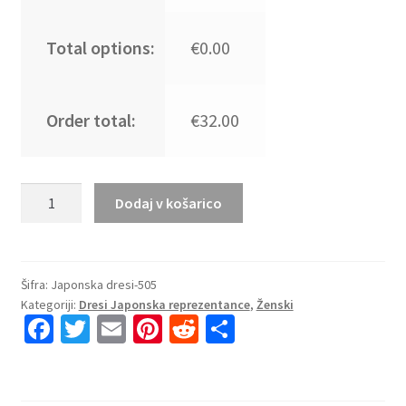
Total options:
€0.00
Order total:
€32.00
Najcenejši
Dodaj v košarico
Japonska
SP
2026
nogometni
Šifra:
Japonska dresi-505
Kategoriji:
Dresi Japonska reprezentance
,
Ženski
dresi
Fa
T
E
Pi
R
S
Domači
ce
wi
m
nt
e
h
za
Ženski
b
tt
ai
er
d
ar
modra