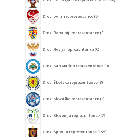
izdelkov
6
Dresi puran reprezentance
6
izdelkov
0
Dresi Romuniji reprezentance
0
izdelkov
0
Dresi Rusija reprezentance
0
izdelkov
0
Dresi San Marino reprezentance
0
izdelkov
9
Dresi Škotska reprezentance
9
izdelkov
2
Dresi Slovaška reprezentance
2
izdelka
2
Dresi Slovenija reprezentance
2
izdelka
155
Dresi Španija reprezentance
155
izdelkov