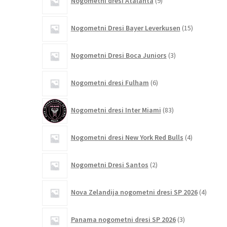
Nogometni dresi Atalanta
9
izdelkov
15
Nogometni Dresi Bayer Leverkusen
15
izdelkov
3
Nogometni Dresi Boca Juniors
3
izdelki
6
Nogometni dresi Fulham
6
izdelkov
83
Nogometni dresi Inter Miami
83
izdelkov
4
Nogometni dresi New York Red Bulls
4
izdelki
2
Nogometni Dresi Santos
2
izdelka
4
Nova Zelandija nogometni dresi SP 2026
4
izdelki
3
Panama nogometni dresi SP 2026
3
izdelki