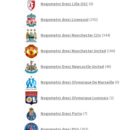
Nogometni Dresi Lille OSC
0
izdelkov
292
Nogometni dresi Liverpool
292
izdelkov
344
Nogometni dresi Manchester City
344
izdelkov
186
Nogometni dresi Manchester United
186
izdelkov
48
Nogometni Dresi Newcastle United
48
izdelkov
0
Nogometni dresi Olympique De Marseille
0
izdelk
2
Nogometni dresi Olympique Lyonnais
2
izdelka
7
Nogometni Dresi Porto
7
izdelkov
283
Nogometni dresi PSG
283