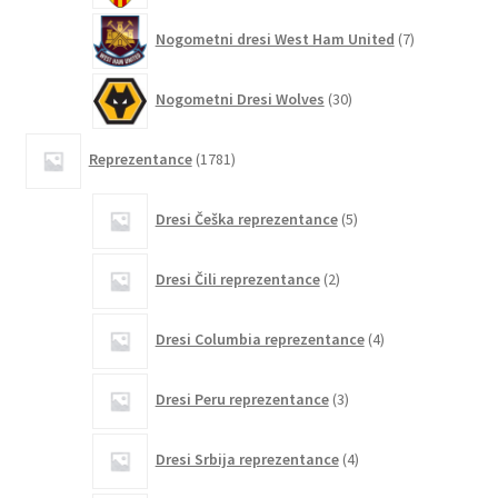
7
Nogometni dresi West Ham United
7
izdelkov
30
Nogometni Dresi Wolves
30
izdelkov
1781
Reprezentance
1781
izdelkov
5
Dresi Češka reprezentance
5
izdelkov
2
Dresi Čili reprezentance
2
izdelka
4
Dresi Columbia reprezentance
4
izdelki
3
Dresi Peru reprezentance
3
izdelki
4
Dresi Srbija reprezentance
4
izdelki