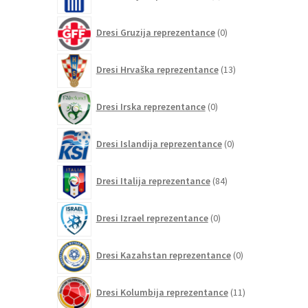
izdelkov
0
Dresi Gruzija reprezentance
0
izdelkov
13
Dresi Hrvaška reprezentance
13
izdelkov
0
Dresi Irska reprezentance
0
izdelkov
0
Dresi Islandija reprezentance
0
izdelkov
84
Dresi Italija reprezentance
84
izdelkov
0
Dresi Izrael reprezentance
0
izdelkov
0
Dresi Kazahstan reprezentance
0
izdelkov
11
Dresi Kolumbija reprezentance
11
izdelkov