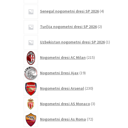
4
Senegal nogometni dresi SP 2026
4
izdelki
2
Turčija nogometni dresi SP 2026
2
izdelka
1
Uzbekistan nogometni dresi SP 2026
1
izdelek
215
Nogometni dresi AC Milan
215
izdelkov
19
Nogometni Dresi Ajax
19
izdelkov
230
Nogometni dresi Arsenal
230
izdelkov
3
Nogometni dresi AS Monaco
3
izdelki
72
Nogometni dresi As Roma
72
izdelkov