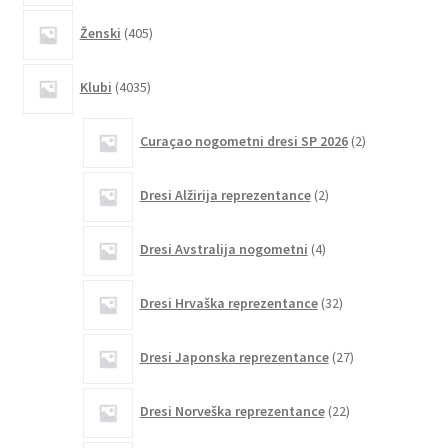
405
Ženski
405
izdelkov
4035
Klubi
4035
izdelkov
2
Curaçao nogometni dresi SP 2026
2
izdelka
2
Dresi Alžirija reprezentance
2
izdelka
4
Dresi Avstralija nogometni
4
izdelki
32
Dresi Hrvaška reprezentance
32
izdelkov
27
Dresi Japonska reprezentance
27
izdelkov
22
Dresi Norveška reprezentance
22
izdelkov