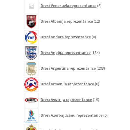
6
Dresi Venezuela reprezentance
6
izdelkov
12
Dresi Albanija reprezentance
12
izdelkov
0
Dresi Andora reprezentance
0
izdelkov
154
Dresi Anglija reprezentance
154
izdelkov
203
Dresi Argentina reprezentance
203
izdelki
0
Dresi Armenija reprezentance
0
izdelkov
19
Dresi Avstrija reprezentance
19
izdelkov
0
Dresi Azerbajdžanu reprezentance
0
izdelkov
84