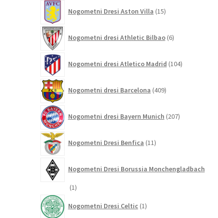
15
Nogometni Dresi Aston Villa
15
izdelkov
6
Nogometni dresi Athletic Bilbao
6
izdelkov
104
Nogometni dresi Atletico Madrid
104
izdelki
409
Nogometni dresi Barcelona
409
izdelkov
207
Nogometni dresi Bayern Munich
207
izdelkov
11
Nogometni Dresi Benfica
11
izdelkov
Nogometni Dresi Borussia Monchengladbach
1
1
izdelek
1
Nogometni Dresi Celtic
1
izdelek