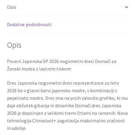
o
er
l
es
di
e
količina
Opis
o
t
t
k
Dodatne podrobnosti
Opis
Poceni Japonska SP 2026 nogometni dresi Domači za
Ženski modra z lastnim tiskom
Dres Japonska nogometni dresi reprezentance za leto
2026 bo v glavni barvi japonsko modre, v kombinaciji s
pepelnato modro. Dres ima na prsih valovito grafiko, ki mu
daje občutek gibanja in dinamike.Domači dres Japonska
2026 je dopolnjen z velikimi tremi črtami na ramenih. Nova
tehnologija Climacool+ zagotavlja maksimalno zračnost
in udobje.