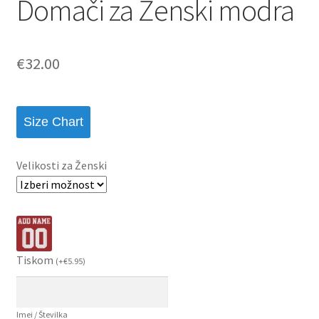
Domači za Ženski modra
€
32.00
Size Chart
Velikosti za Ženski
Tiskom
(
+
€
5.95
)
Imei / Številka