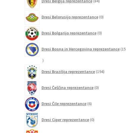
Dresi Belgija reprezentance
84
izdelkov
0
Dresi Belorusijo reprezentance
0
izdelkov
0
Dresi Bolgarijo reprezentance
0
izdelkov
Dresi Bosna in Hercegovina reprezentance
15
15
izdelkov
194
Dresi Brazilija reprezentance
194
izdelkov
0
Dresi Češčina reprezentance
0
izdelkov
6
Dresi Čile reprezentance
6
izdelkov
0
Dresi Ciper reprezentance
0
izdelkov
0