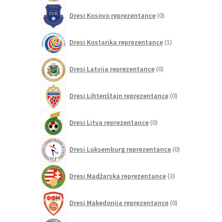
0
Dresi Kosovo reprezentance
0
izdelkov
1
Dresi Kostarika reprezentance
1
izdelek
0
Dresi Latvija reprezentance
0
izdelkov
0
Dresi Lihtenštajn reprezentance
0
izdelkov
0
Dresi Litva reprezentance
0
izdelkov
0
Dresi Luksemburg reprezentance
0
izdelkov
3
Dresi Madžarska reprezentance
3
izdelki
0
Dresi Makedonija reprezentance
0
izdelkov