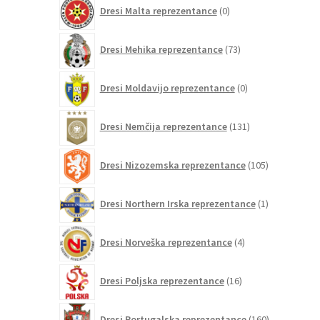
0
Dresi Malta reprezentance
0
izdelkov
73
Dresi Mehika reprezentance
73
izdelkov
0
Dresi Moldavijo reprezentance
0
izdelkov
131
Dresi Nemčija reprezentance
131
izdelkov
105
Dresi Nizozemska reprezentance
105
izdelkov
1
Dresi Northern Irska reprezentance
1
izdelek
4
Dresi Norveška reprezentance
4
izdelki
16
Dresi Poljska reprezentance
16
izdelkov
160
Dresi Portugalska reprezentance
160