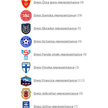
Dresi Črna gora reprezentance
0
izdelkov
29
Dresi Danska reprezentance
29
izdelkov
5
Dresi Ekvador reprezentance
5
izdelkov
0
Dresi Estonija reprezentance
0
izdelkov
0
Dresi Ferski otoki reprezentance
0
izdelkov
2
Dresi Finska reprezentance
2
izdelka
112
Dresi Francija reprezentance
112
izdelkov
0
Dresi Gibraltar reprezentance
0
izdelkov
7
Dresi Grčija reprezentance
7