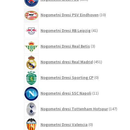
izdelkov
10
Nogometni Dresi PSV Eindhoven
10
izdelkov
41
Nogometni Dresi RB Leipzig
41
izdelkov
3
Nogometni Dresi Real Betis
3
izdelki
451
Nogometni dresi Real Madrid
451
izdelkov
0
Nogometni Dresi Sporting CP
0
izdelkov
11
Nogometni dresi SSC Napoli
11
izdelkov
147
Nogometni dresi Tottenham Hotspur
147
izdelko
0
Nogometni Dresi Valencia
0
izdelkov