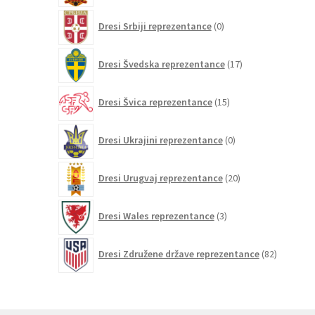
0
Dresi Srbiji reprezentance
0
izdelkov
17
Dresi Švedska reprezentance
17
izdelkov
15
Dresi Švica reprezentance
15
izdelkov
0
Dresi Ukrajini reprezentance
0
izdelkov
20
Dresi Urugvaj reprezentance
20
izdelkov
3
Dresi Wales reprezentance
3
izdelki
82
Dresi Združene države reprezentance
82
izdelkov