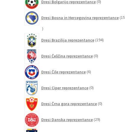
Dresi Bolgarijo reprezentance
0
izdelkov
Dresi Bosna in Hercegovina reprezentance
15
15
izdelkov
194
Dresi Brazilija reprezentance
194
izdelkov
0
Dresi Češčina reprezentance
0
izdelkov
6
Dresi Čile reprezentance
6
izdelkov
0
Dresi Ciper reprezentance
0
izdelkov
0
Dresi Črna gora reprezentance
0
izdelkov
29
Dresi Danska reprezentance
29
izdelkov
5