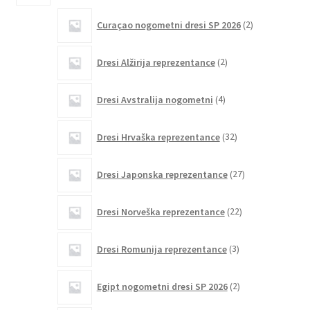
2
Curaçao nogometni dresi SP 2026
2
izdelka
2
Dresi Alžirija reprezentance
2
izdelka
4
Dresi Avstralija nogometni
4
izdelki
32
Dresi Hrvaška reprezentance
32
izdelkov
27
Dresi Japonska reprezentance
27
izdelkov
22
Dresi Norveška reprezentance
22
izdelkov
3
Dresi Romunija reprezentance
3
izdelki
2
Egipt nogometni dresi SP 2026
2
izdelka