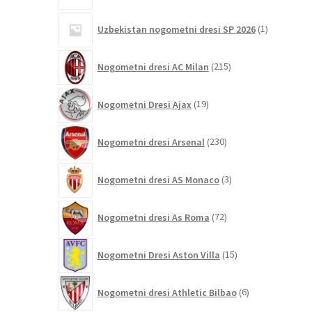
1
Uzbekistan nogometni dresi SP 2026
1
izdelek
215
Nogometni dresi AC Milan
215
izdelkov
19
Nogometni Dresi Ajax
19
izdelkov
230
Nogometni dresi Arsenal
230
izdelkov
3
Nogometni dresi AS Monaco
3
izdelki
72
Nogometni dresi As Roma
72
izdelkov
15
Nogometni Dresi Aston Villa
15
izdelkov
6
Nogometni dresi Athletic Bilbao
6
izdelkov