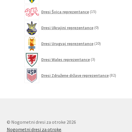
15
Dresi Švica reprezentance
15
izdelkov
0
Dresi Ukrajini reprezentance
0
izdelkov
20
Dresi Urugvaj reprezentance
20
izdelkov
3
Dresi Wales reprezentance
3
izdelki
82
Dresi Združene države reprezentance
82
izdelkov
© Nogometni dresi za otroke 2026
Nogometni dresi za otroke
.