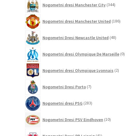
344
Nogometni dresi Manchester City
344
izdelkov
186
Nogometni dresi Manchester United
186
izdelkov
48
Nogometni Dresi Newcastle United
48
izdelkov
0
Nogometni dresi Olympique De Marseille
0
izdelk
2
Nogometni dresi Olympique Lyonnais
2
izdelka
7
Nogometni Dresi Porto
7
izdelkov
283
Nogometni dresi PSG
283
izdelkov
10
Nogometni Dresi PSV Eindhoven
10
izdelkov
41
Nogometni Dresi RB Leipzig
41