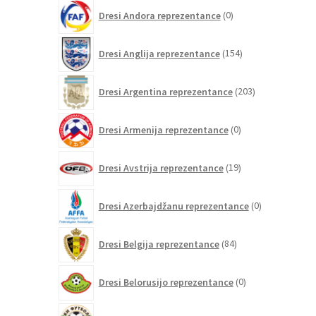
0
Dresi Andora reprezentance
0
izdelkov
154
Dresi Anglija reprezentance
154
izdelkov
203
Dresi Argentina reprezentance
203
izdelki
0
Dresi Armenija reprezentance
0
izdelkov
19
Dresi Avstrija reprezentance
19
izdelkov
0
Dresi Azerbajdžanu reprezentance
0
izdelkov
84
Dresi Belgija reprezentance
84
izdelkov
0
Dresi Belorusijo reprezentance
0
izdelkov
0