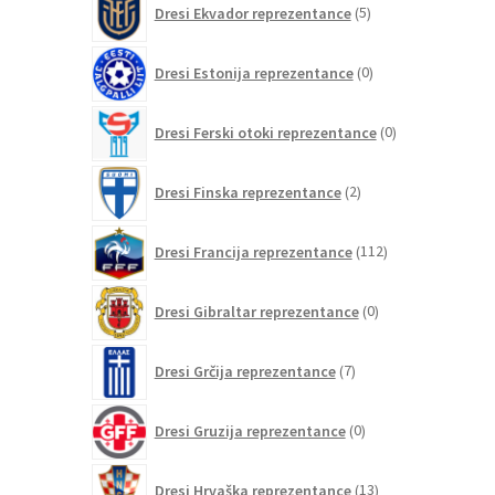
Dresi Ekvador reprezentance
5
izdelkov
0
Dresi Estonija reprezentance
0
izdelkov
0
Dresi Ferski otoki reprezentance
0
izdelkov
2
Dresi Finska reprezentance
2
izdelka
112
Dresi Francija reprezentance
112
izdelkov
0
Dresi Gibraltar reprezentance
0
izdelkov
7
Dresi Grčija reprezentance
7
izdelkov
0
Dresi Gruzija reprezentance
0
izdelkov
13
Dresi Hrvaška reprezentance
13