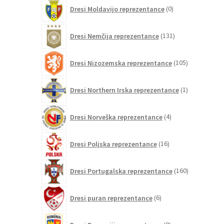
0
Dresi Moldavijo reprezentance
0
izdelkov
131
Dresi Nemčija reprezentance
131
izdelkov
105
Dresi Nizozemska reprezentance
105
izdelkov
1
Dresi Northern Irska reprezentance
1
izdelek
4
Dresi Norveška reprezentance
4
izdelki
16
Dresi Poljska reprezentance
16
izdelkov
160
Dresi Portugalska reprezentance
160
izdelkov
6
Dresi puran reprezentance
6
izdelkov
0