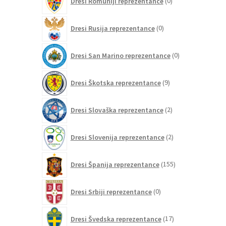
Dresi Romuniji reprezentance
0
izdelkov
0
Dresi Rusija reprezentance
0
izdelkov
0
Dresi San Marino reprezentance
0
izdelkov
9
Dresi Škotska reprezentance
9
izdelkov
2
Dresi Slovaška reprezentance
2
izdelka
2
Dresi Slovenija reprezentance
2
izdelka
155
Dresi Španija reprezentance
155
izdelkov
0
Dresi Srbiji reprezentance
0
izdelkov
17
Dresi Švedska reprezentance
17
izdelkov