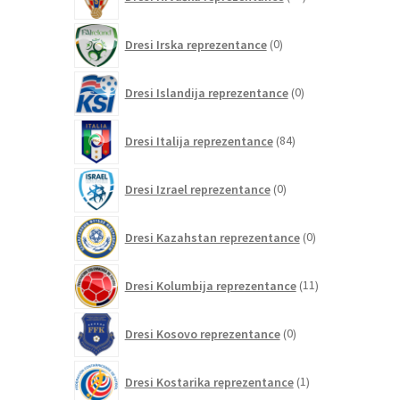
izdelkov
0
Dresi Irska reprezentance
0
izdelkov
0
Dresi Islandija reprezentance
0
izdelkov
84
Dresi Italija reprezentance
84
izdelkov
0
Dresi Izrael reprezentance
0
izdelkov
0
Dresi Kazahstan reprezentance
0
izdelkov
11
Dresi Kolumbija reprezentance
11
izdelkov
0
Dresi Kosovo reprezentance
0
izdelkov
1
Dresi Kostarika reprezentance
1
izdelek