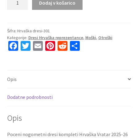
Dodaj v košarico
nogometni
dresi
kompleti
Hrvaška
Šifra:
Hrvaška dresi-301
Kategorije:
Dresi Hrvaška reprezentance
,
Moški
,
Otroški
Vratar
Fa
T
E
Pi
R
S
2025-
ce
wi
m
nt
e
h
26
zelena
b
tt
ai
er
d
ar
količina
o
er
l
es
di
e
Opis
o
t
t
k
Dodatne podrobnosti
Opis
Poceni nogometni dresi kompleti Hrvaška Vratar 2025-26