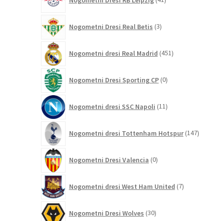
izdelkov
3
Nogometni Dresi Real Betis
3
izdelki
451
Nogometni dresi Real Madrid
451
izdelkov
0
Nogometni Dresi Sporting CP
0
izdelkov
11
Nogometni dresi SSC Napoli
11
izdelkov
147
Nogometni dresi Tottenham Hotspur
147
izdelko
0
Nogometni Dresi Valencia
0
izdelkov
7
Nogometni dresi West Ham United
7
izdelkov
30
Nogometni Dresi Wolves
30
izdelkov