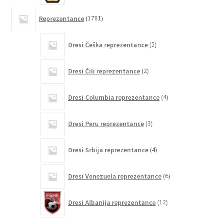
1781
Reprezentance
1781
izdelkov
5
Dresi Češka reprezentance
5
izdelkov
2
Dresi Čili reprezentance
2
izdelka
4
Dresi Columbia reprezentance
4
izdelki
3
Dresi Peru reprezentance
3
izdelki
4
Dresi Srbija reprezentance
4
izdelki
6
Dresi Venezuela reprezentance
6
izdelkov
12
Dresi Albanija reprezentance
12
izdelkov