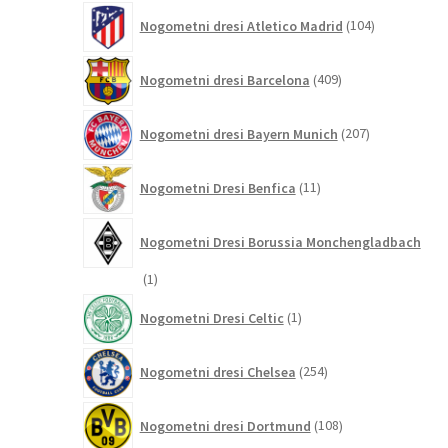
104
Nogometni dresi Atletico Madrid
104
izdelki
409
Nogometni dresi Barcelona
409
izdelkov
207
Nogometni dresi Bayern Munich
207
izdelkov
11
Nogometni Dresi Benfica
11
izdelkov
Nogometni Dresi Borussia Monchengladbach
1
1
izdelek
1
Nogometni Dresi Celtic
1
izdelek
254
Nogometni dresi Chelsea
254
izdelkov
108
Nogometni dresi Dortmund
108
izdelkov