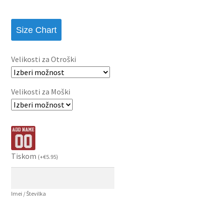
Size Chart
Velikosti za Otroški
Velikosti za Moški
Tiskom
(
+
€
5.95
)
Imei / Številka