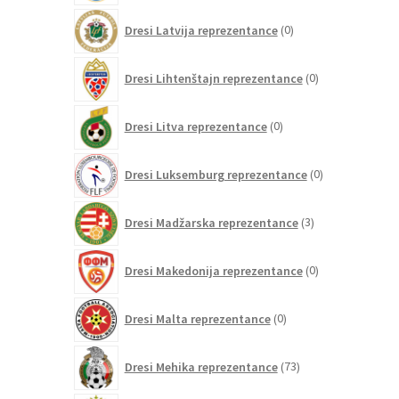
0
Dresi Latvija reprezentance
0
izdelkov
0
Dresi Lihtenštajn reprezentance
0
izdelkov
0
Dresi Litva reprezentance
0
izdelkov
0
Dresi Luksemburg reprezentance
0
izdelkov
3
Dresi Madžarska reprezentance
3
izdelki
0
Dresi Makedonija reprezentance
0
izdelkov
0
Dresi Malta reprezentance
0
izdelkov
73
Dresi Mehika reprezentance
73
izdelkov