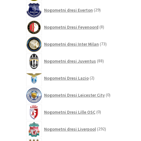
29
Nogometni dresi Everton
29
izdelkov
8
Nogometni Dresi Feyenoord
8
izdelkov
73
Nogometni dresi Inter Milan
73
izdelkov
88
Nogometni dresi Juventus
88
izdelkov
2
Nogometni Dresi Lazio
2
izdelka
0
Nogometni Dresi Leicester City
0
izdelkov
0
Nogometni Dresi Lille OSC
0
izdelkov
292
Nogometni dresi Liverpool
292
izdelkov