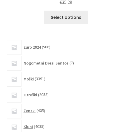
€
35.29
Ta
Select options
izdelek
ima
več
različic.
506
Euro 2024
506
izdelkov
Možnosti
lahko
7
Nogometni Dresi Santos
7
izberete
izdelkov
na
3391
Moški
3391
strani
izdelkov
izdelka
2053
Otroški
2053
izdelkov
405
Ženski
405
izdelkov
4035
Klubi
4035
izdelkov