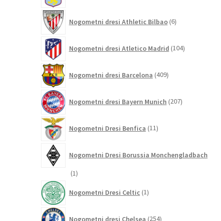
6
Nogometni dresi Athletic Bilbao
6
izdelkov
104
Nogometni dresi Atletico Madrid
104
izdelki
409
Nogometni dresi Barcelona
409
izdelkov
207
Nogometni dresi Bayern Munich
207
izdelkov
11
Nogometni Dresi Benfica
11
izdelkov
Nogometni Dresi Borussia Monchengladbach
1
1
izdelek
1
Nogometni Dresi Celtic
1
izdelek
254
Nogometni dresi Chelsea
254