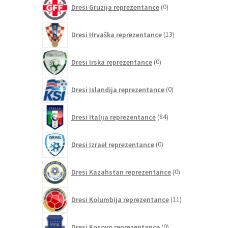
0
Dresi Gruzija reprezentance
0
izdelkov
13
Dresi Hrvaška reprezentance
13
izdelkov
0
Dresi Irska reprezentance
0
izdelkov
0
Dresi Islandija reprezentance
0
izdelkov
84
Dresi Italija reprezentance
84
izdelkov
0
Dresi Izrael reprezentance
0
izdelkov
0
Dresi Kazahstan reprezentance
0
izdelkov
11
Dresi Kolumbija reprezentance
11
izdelkov
0
Dresi Kosovo reprezentance
0