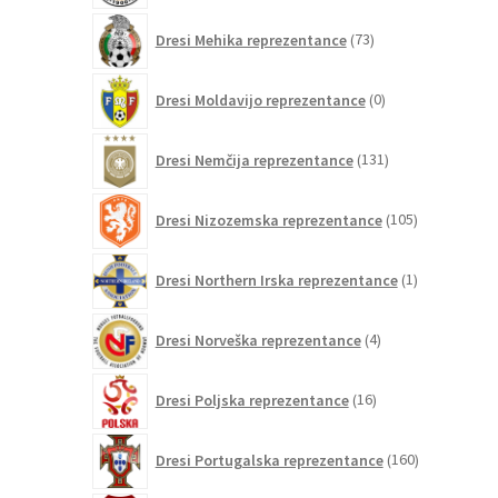
73
Dresi Mehika reprezentance
73
izdelkov
0
Dresi Moldavijo reprezentance
0
izdelkov
131
Dresi Nemčija reprezentance
131
izdelkov
105
Dresi Nizozemska reprezentance
105
izdelkov
1
Dresi Northern Irska reprezentance
1
izdelek
4
Dresi Norveška reprezentance
4
izdelki
16
Dresi Poljska reprezentance
16
izdelkov
160
Dresi Portugalska reprezentance
160
izdelkov