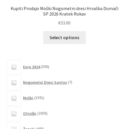
Kupiti Prodajo Moški Nogometni dresi Hrvaška Domači
Na
SP 2026 Kratek Rokav
€
33.00
Ta
Select options
izdelek
ima
več
različic.
506
Euro 2024
506
izdelkov
Možnosti
lahko
7
Nogometni Dresi Santos
7
izberete
izdelkov
na
3391
Moški
3391
strani
izdelkov
izdelka
2058
Otroški
2058
izdelkov
405
Ženski
405