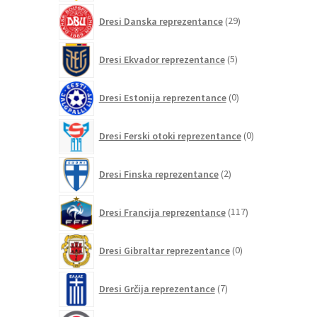
29
Dresi Danska reprezentance
29
izdelkov
5
Dresi Ekvador reprezentance
5
izdelkov
0
Dresi Estonija reprezentance
0
izdelkov
0
Dresi Ferski otoki reprezentance
0
izdelkov
2
Dresi Finska reprezentance
2
izdelka
117
Dresi Francija reprezentance
117
izdelkov
0
Dresi Gibraltar reprezentance
0
izdelkov
7
Dresi Grčija reprezentance
7
izdelkov