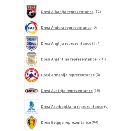
12
Dresi Albanija reprezentance
12
izdelkov
0
Dresi Andora reprezentance
0
izdelkov
154
Dresi Anglija reprezentance
154
izdelkov
203
Dresi Argentina reprezentance
203
izdelki
0
Dresi Armenija reprezentance
0
izdelkov
19
Dresi Avstrija reprezentance
19
izdelkov
0
Dresi Azerbajdžanu reprezentance
0
izdelkov
84
Dresi Belgija reprezentance
84
izdelkov