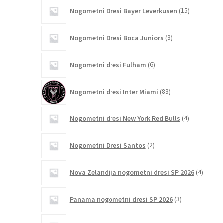
15
Nogometni Dresi Bayer Leverkusen
15
izdelkov
3
Nogometni Dresi Boca Juniors
3
izdelki
6
Nogometni dresi Fulham
6
izdelkov
83
Nogometni dresi Inter Miami
83
izdelkov
4
Nogometni dresi New York Red Bulls
4
izdelki
2
Nogometni Dresi Santos
2
izdelka
4
Nova Zelandija nogometni dresi SP 2026
4
izdelki
3
Panama nogometni dresi SP 2026
3
izdelki
4