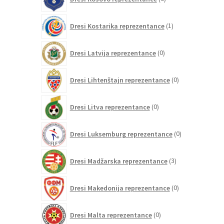
izdelkov
1
Dresi Kostarika reprezentance
1
izdelek
0
Dresi Latvija reprezentance
0
izdelkov
0
Dresi Lihtenštajn reprezentance
0
izdelkov
0
Dresi Litva reprezentance
0
izdelkov
0
Dresi Luksemburg reprezentance
0
izdelkov
3
Dresi Madžarska reprezentance
3
izdelki
0
Dresi Makedonija reprezentance
0
izdelkov
0
Dresi Malta reprezentance
0
izdelkov