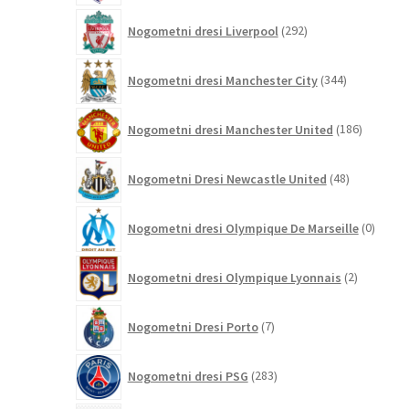
292
Nogometni dresi Liverpool
292
izdelkov
344
Nogometni dresi Manchester City
344
izdelkov
186
Nogometni dresi Manchester United
186
izdelkov
48
Nogometni Dresi Newcastle United
48
izdelkov
0
Nogometni dresi Olympique De Marseille
0
izdelk
2
Nogometni dresi Olympique Lyonnais
2
izdelka
7
Nogometni Dresi Porto
7
izdelkov
283
Nogometni dresi PSG
283
izdelkov