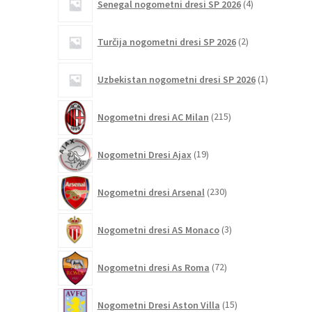
Senegal nogometni dresi SP 2026
4
izdelki
2
Turčija nogometni dresi SP 2026
2
izdelka
1
Uzbekistan nogometni dresi SP 2026
1
izdelek
215
Nogometni dresi AC Milan
215
izdelkov
19
Nogometni Dresi Ajax
19
izdelkov
230
Nogometni dresi Arsenal
230
izdelkov
3
Nogometni dresi AS Monaco
3
izdelki
72
Nogometni dresi As Roma
72
izdelkov
15
Nogometni Dresi Aston Villa
15
izdelkov