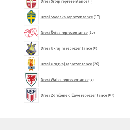
Dresi Srbiji reprezentance
0
izdelkov
17
Dresi Švedska reprezentance
17
izdelkov
15
Dresi Švica reprezentance
15
izdelkov
0
Dresi Ukrajini reprezentance
0
izdelkov
20
Dresi Urugvaj reprezentance
20
izdelkov
3
Dresi Wales reprezentance
3
izdelki
82
Dresi Združene države reprezentance
82
izdelkov