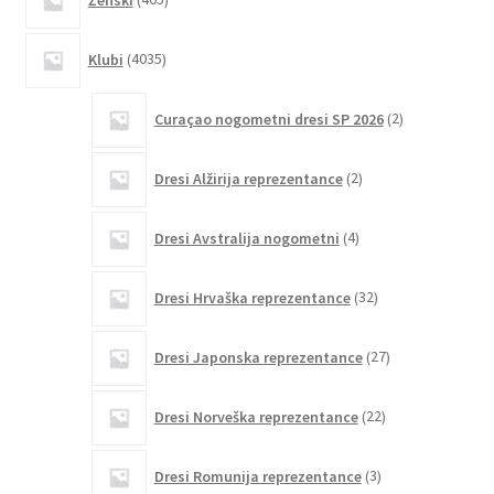
izdelkov
4035
Klubi
4035
izdelkov
2
Curaçao nogometni dresi SP 2026
2
izdelka
2
Dresi Alžirija reprezentance
2
izdelka
4
Dresi Avstralija nogometni
4
izdelki
32
Dresi Hrvaška reprezentance
32
izdelkov
27
Dresi Japonska reprezentance
27
izdelkov
22
Dresi Norveška reprezentance
22
izdelkov
3
Dresi Romunija reprezentance
3
izdelki