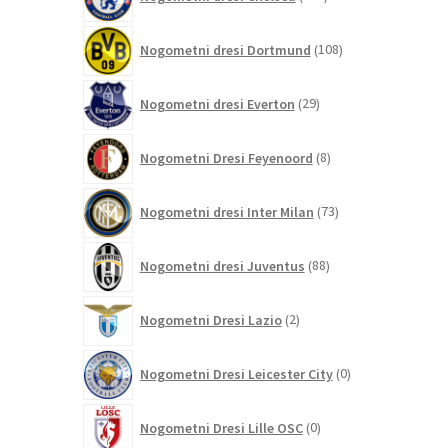
izdelkov
108
Nogometni dresi Dortmund
108
izdelkov
29
Nogometni dresi Everton
29
izdelkov
8
Nogometni Dresi Feyenoord
8
izdelkov
73
Nogometni dresi Inter Milan
73
izdelkov
88
Nogometni dresi Juventus
88
izdelkov
2
Nogometni Dresi Lazio
2
izdelka
0
Nogometni Dresi Leicester City
0
izdelkov
0
Nogometni Dresi Lille OSC
0
izdelkov