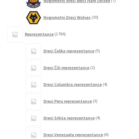
Nogometni dresi West Ham United
7
izdelkov
30
Nogometni Dresi Wolves
30
izdelkov
1786
Reprezentance
1786
izdelkov
5
Dresi Češka reprezentance
5
izdelkov
2
Dresi Čili reprezentance
2
izdelka
4
Dresi Columbia reprezentance
4
izdelki
3
Dresi Peru reprezentance
3
izdelki
4
Dresi Srbija reprezentance
4
izdelki
6
Dresi Venezuela reprezentance
6
izdelkov