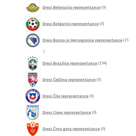
0
Dresi Belorusijo reprezentance
0
izdelkov
0
Dresi Bolgarijo reprezentance
0
izdelkov
Dresi Bosna in Hercegovina reprezentance
15
15
izdelkov
194
Dresi Brazilija reprezentance
194
izdelkov
0
Dresi Češčina reprezentance
0
izdelkov
6
Dresi Čile reprezentance
6
izdelkov
0
Dresi Ciper reprezentance
0
izdelkov
0
Dresi Črna gora reprezentance
0
izdelkov