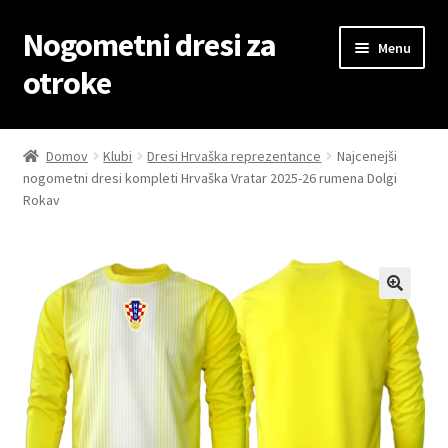
Nogometni dresi za
Skip
Skip
Menu
to
to
otroke
navigation
content
Domov
Domov
Klubi
Dresi Hrvaška reprezentance
Najcenejši
nogometni dresi kompleti Hrvaška Vratar 2025-26 rumena Dolgi
Blog
Rokav
Kontaktiraj nas
Košarica
Moj račun
Trgovina
Zaključek nakupa