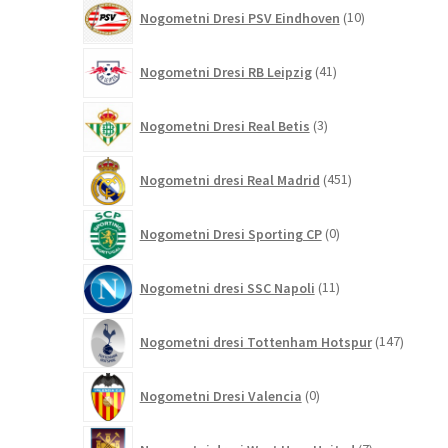
10
Nogometni Dresi PSV Eindhoven
10
izdelkov
41
Nogometni Dresi RB Leipzig
41
izdelkov
3
Nogometni Dresi Real Betis
3
izdelki
451
Nogometni dresi Real Madrid
451
izdelkov
0
Nogometni Dresi Sporting CP
0
izdelkov
11
Nogometni dresi SSC Napoli
11
izdelkov
147
Nogometni dresi Tottenham Hotspur
147
izdelko
0
Nogometni Dresi Valencia
0
izdelkov
7