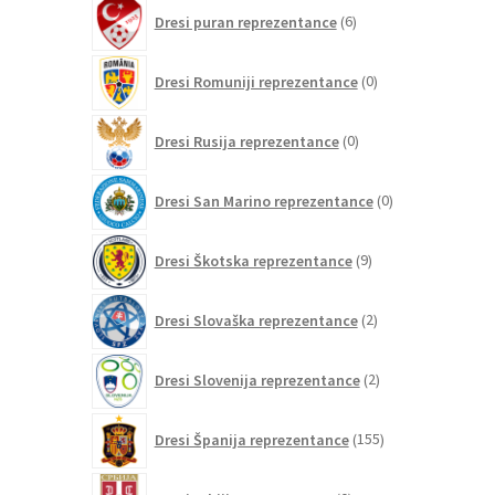
6
Dresi puran reprezentance
6
izdelkov
0
Dresi Romuniji reprezentance
0
izdelkov
0
Dresi Rusija reprezentance
0
izdelkov
0
Dresi San Marino reprezentance
0
izdelkov
9
Dresi Škotska reprezentance
9
izdelkov
2
Dresi Slovaška reprezentance
2
izdelka
2
Dresi Slovenija reprezentance
2
izdelka
155
Dresi Španija reprezentance
155
izdelkov
0