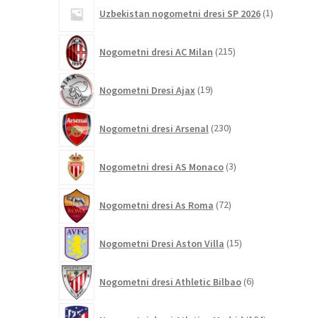
1
Uzbekistan nogometni dresi SP 2026
1
izdelek
215
Nogometni dresi AC Milan
215
izdelkov
19
Nogometni Dresi Ajax
19
izdelkov
230
Nogometni dresi Arsenal
230
izdelkov
3
Nogometni dresi AS Monaco
3
izdelki
72
Nogometni dresi As Roma
72
izdelkov
15
Nogometni Dresi Aston Villa
15
izdelkov
6
Nogometni dresi Athletic Bilbao
6
izdelkov
104