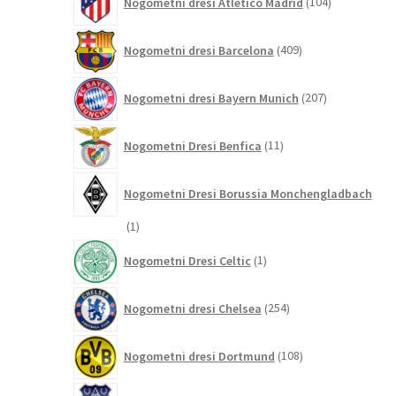
Nogometni dresi Atletico Madrid
104
izdelki
409
Nogometni dresi Barcelona
409
izdelkov
207
Nogometni dresi Bayern Munich
207
izdelkov
11
Nogometni Dresi Benfica
11
izdelkov
Nogometni Dresi Borussia Monchengladbach
1
1
izdelek
1
Nogometni Dresi Celtic
1
izdelek
254
Nogometni dresi Chelsea
254
izdelkov
108
Nogometni dresi Dortmund
108
izdelkov
29