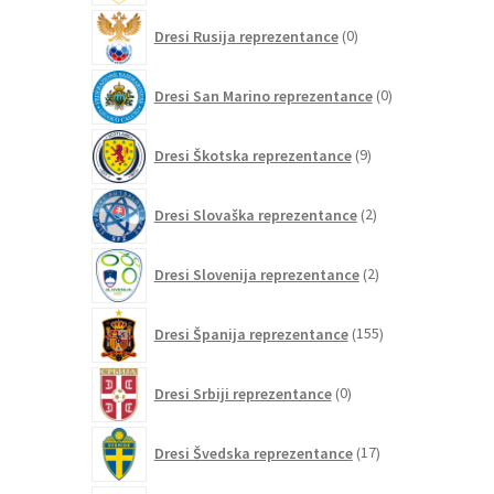
0
Dresi Rusija reprezentance
0
izdelkov
0
Dresi San Marino reprezentance
0
izdelkov
9
Dresi Škotska reprezentance
9
izdelkov
2
Dresi Slovaška reprezentance
2
izdelka
2
Dresi Slovenija reprezentance
2
izdelka
155
Dresi Španija reprezentance
155
izdelkov
0
Dresi Srbiji reprezentance
0
izdelkov
17
Dresi Švedska reprezentance
17
izdelkov