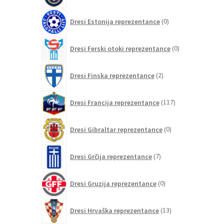
0
Dresi Estonija reprezentance
0
izdelkov
0
Dresi Ferski otoki reprezentance
0
izdelkov
2
Dresi Finska reprezentance
2
izdelka
117
Dresi Francija reprezentance
117
izdelkov
0
Dresi Gibraltar reprezentance
0
izdelkov
7
Dresi Grčija reprezentance
7
izdelkov
0
Dresi Gruzija reprezentance
0
izdelkov
13
Dresi Hrvaška reprezentance
13
izdelkov