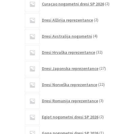
Curaçao nogometni dresi SP 2026
2
izdelka
2
Dresi Alžirija reprezentance
2
izdelka
4
Dresi Avstralija nogometni
4
izdelki
32
Dresi Hrvaška reprezentance
32
izdelkov
27
Dresi Japonska reprezentance
27
izdelkov
22
Dresi Norveška reprezentance
22
izdelkov
3
Dresi Romunija reprezentance
3
izdelki
2
Egipt nogometni dresi SP 2026
2
izdelka
1
Gana nogometni dresi SP 2026
1