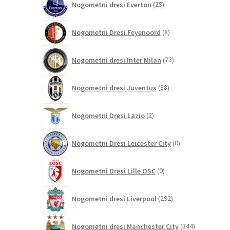
Nogometni dresi Everton
29
izdelkov
8
Nogometni Dresi Feyenoord
8
izdelkov
73
Nogometni dresi Inter Milan
73
izdelkov
88
Nogometni dresi Juventus
88
izdelkov
2
Nogometni Dresi Lazio
2
izdelka
0
Nogometni Dresi Leicester City
0
izdelkov
0
Nogometni Dresi Lille OSC
0
izdelkov
292
Nogometni dresi Liverpool
292
izdelkov
344
Nogometni dresi Manchester City
344