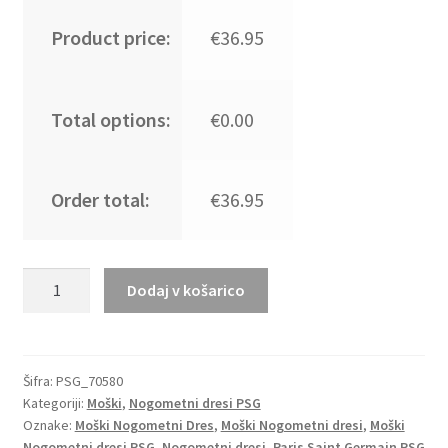
Product price:
€36.95
Total options:
€0.00
Order total:
€36.95
Moški
Dodaj v košarico
Nogometni
dresi
Paris
Saint-
Šifra:
PSG_70580
Kategoriji:
Moški
,
Nogometni dresi PSG
Germain
Oznake:
Moški Nogometni Dres
,
Moški Nogometni dresi
,
Moški
PSG
Nogometni dresi PSG
,
Nogometni dresi
,
Paris Saint Germain PSG