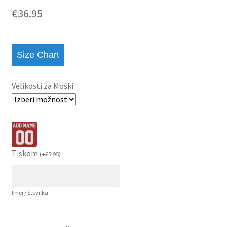
€
36.95
Size Chart
Velikosti za Moški
Tiskom
(
+
€
5.95
)
Imei / Številka