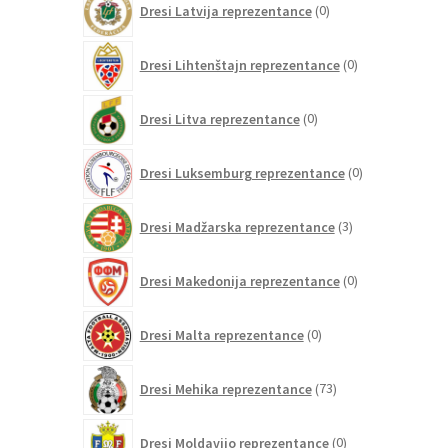
Dresi Latvija reprezentance
0
izdelkov
0
Dresi Lihtenštajn reprezentance
0
izdelkov
0
Dresi Litva reprezentance
0
izdelkov
0
Dresi Luksemburg reprezentance
0
izdelkov
3
Dresi Madžarska reprezentance
3
izdelki
0
Dresi Makedonija reprezentance
0
izdelkov
0
Dresi Malta reprezentance
0
izdelkov
73
Dresi Mehika reprezentance
73
izdelkov
0
Dresi Moldavijo reprezentance
0