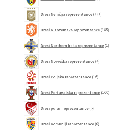
izdelkov
131
Dresi Nemčija reprezentance
131
izdelkov
105
Dresi Nizozemska reprezentance
105
izdelkov
1
Dresi Northern Irska reprezentance
1
izdelek
4
Dresi Norveška reprezentance
4
izdelki
16
Dresi Poljska reprezentance
16
izdelkov
160
Dresi Portugalska reprezentance
160
izdelkov
6
Dresi puran reprezentance
6
izdelkov
0
Dresi Romuniji reprezentance
0
izdelkov