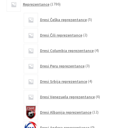
1786
Reprezentance
1786
izdelkov
5
Dresi Češka reprezentance
5
izdelkov
2
Dresi Čili reprezentance
2
izdelka
4
Dresi Columbia reprezentance
4
izdelki
3
Dresi Peru reprezentance
3
izdelki
4
Dresi Srbija reprezentance
4
izdelki
6
Dresi Venezuela reprezentance
6
izdelkov
12
Dresi Albanija reprezentance
12
izdelkov
0
Dresi Andora reprezentance
0