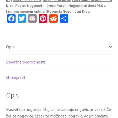
Gostujoči
Dres
,
Poceni Nogometni Dresi
,
Poceni Nogometni dresi PSG z
22-
lastnim imenom online
,
Slovenski Nogometni Dresi
23
Fa
T
E
Pi
R
S
Kratek
ce
wi
m
nt
e
h
Rokav
b
tt
ai
er
d
ar
+
o
er
l
es
di
e
Kratke
Opis
hlače
o
t
t
DAGBA
k
31
Dodatne podrobnosti
količina
Mnenja (0)
Opis
Nasveti za nogavice: Majica ne vsebuje nogavic privzeto. Če
želite nogavice, izberite možnosti nogavic, da jih plačate.