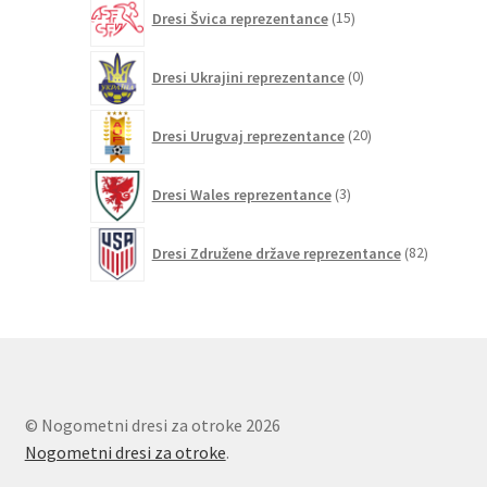
15
Dresi Švica reprezentance
15
izdelkov
0
Dresi Ukrajini reprezentance
0
izdelkov
20
Dresi Urugvaj reprezentance
20
izdelkov
3
Dresi Wales reprezentance
3
izdelki
82
Dresi Združene države reprezentance
82
izdelkov
© Nogometni dresi za otroke 2026
Nogometni dresi za otroke
.