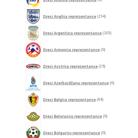
izdelkov
154
Dresi Anglija reprezentance
154
izdelkov
203
Dresi Argentina reprezentance
203
izdelki
0
Dresi Armenija reprezentance
0
izdelkov
19
Dresi Avstrija reprezentance
19
izdelkov
0
Dresi Azerbajdžanu reprezentance
0
izdelkov
84
Dresi Belgija reprezentance
84
izdelkov
0
Dresi Belorusijo reprezentance
0
izdelkov
0
Dresi Bolgarijo reprezentance
0
izdelkov