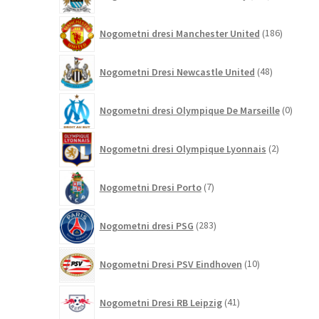
izdelkov
186
Nogometni dresi Manchester United
186
izdelkov
48
Nogometni Dresi Newcastle United
48
izdelkov
0
Nogometni dresi Olympique De Marseille
0
izdelk
2
Nogometni dresi Olympique Lyonnais
2
izdelka
7
Nogometni Dresi Porto
7
izdelkov
283
Nogometni dresi PSG
283
izdelkov
10
Nogometni Dresi PSV Eindhoven
10
izdelkov
41
Nogometni Dresi RB Leipzig
41
izdelkov