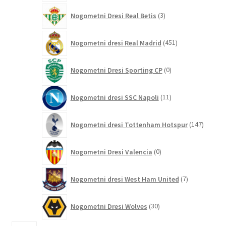
3
Nogometni Dresi Real Betis
3
izdelki
451
Nogometni dresi Real Madrid
451
izdelkov
0
Nogometni Dresi Sporting CP
0
izdelkov
11
Nogometni dresi SSC Napoli
11
izdelkov
147
Nogometni dresi Tottenham Hotspur
147
izdelko
0
Nogometni Dresi Valencia
0
izdelkov
7
Nogometni dresi West Ham United
7
izdelkov
30
Nogometni Dresi Wolves
30
izdelkov