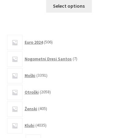
Ta
Select options
izdelek
ima
več
različic.
506
Možnosti
Euro 2024
506
izdelkov
lahko
7
izberete
Nogometni Dresi Santos
7
izdelkov
na
3391
strani
Moški
3391
izdelkov
izdelka
2058
Otroški
2058
izdelkov
405
Ženski
405
izdelkov
4035
Klubi
4035
izdelkov
2