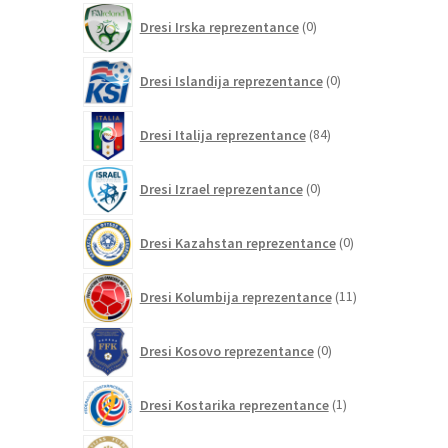
0
Dresi Irska reprezentance
0
izdelkov
0
Dresi Islandija reprezentance
0
izdelkov
84
Dresi Italija reprezentance
84
izdelkov
0
Dresi Izrael reprezentance
0
izdelkov
0
Dresi Kazahstan reprezentance
0
izdelkov
11
Dresi Kolumbija reprezentance
11
izdelkov
0
Dresi Kosovo reprezentance
0
izdelkov
1
Dresi Kostarika reprezentance
1
izdelek
0