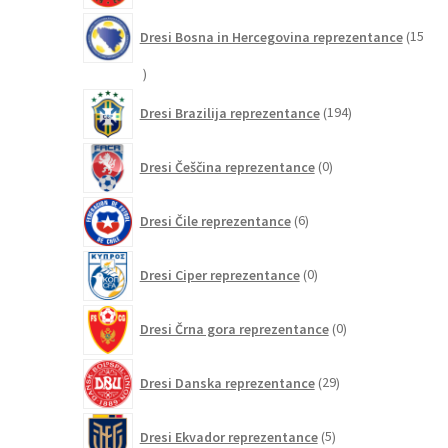
Dresi Bosna in Hercegovina reprezentance
15
15
izdelkov
194
Dresi Brazilija reprezentance
194
izdelkov
0
Dresi Češčina reprezentance
0
izdelkov
6
Dresi Čile reprezentance
6
izdelkov
0
Dresi Ciper reprezentance
0
izdelkov
0
Dresi Črna gora reprezentance
0
izdelkov
29
Dresi Danska reprezentance
29
izdelkov
5
Dresi Ekvador reprezentance
5
izdelkov