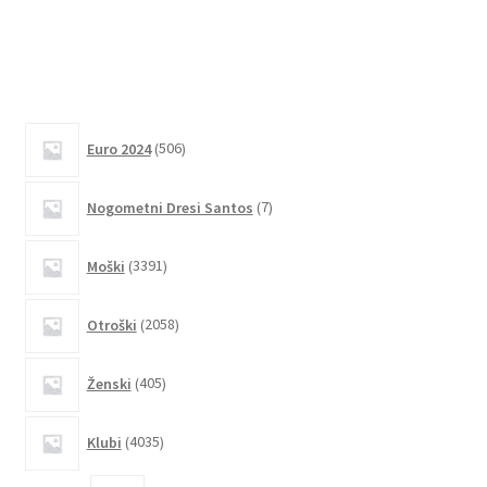
ima
več
različic.
Možnosti
lahko
506
izberete
Euro 2024
506
izdelkov
na
strani
7
Nogometni Dresi Santos
7
izdelkov
izdelka
3391
Moški
3391
izdelkov
2058
Otroški
2058
izdelkov
405
Ženski
405
izdelkov
4035
Klubi
4035
izdelkov
2