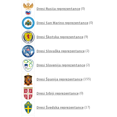
0
Dresi Rusija reprezentance
0
izdelkov
0
Dresi San Marino reprezentance
0
izdelkov
9
Dresi Škotska reprezentance
9
izdelkov
2
Dresi Slovaška reprezentance
2
izdelka
2
Dresi Slovenija reprezentance
2
izdelka
155
Dresi Španija reprezentance
155
izdelkov
0
Dresi Srbiji reprezentance
0
izdelkov
17
Dresi Švedska reprezentance
17
izdelkov