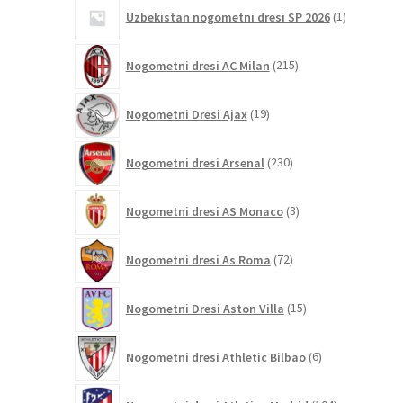
1
Uzbekistan nogometni dresi SP 2026
1
izdelek
215
Nogometni dresi AC Milan
215
izdelkov
19
Nogometni Dresi Ajax
19
izdelkov
230
Nogometni dresi Arsenal
230
izdelkov
3
Nogometni dresi AS Monaco
3
izdelki
72
Nogometni dresi As Roma
72
izdelkov
15
Nogometni Dresi Aston Villa
15
izdelkov
6
Nogometni dresi Athletic Bilbao
6
izdelkov
104