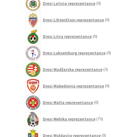
Dresi Latvija reprezentance
0
izdelkov
0
Dresi Lihtenštajn reprezentance
0
izdelkov
0
Dresi Litva reprezentance
0
izdelkov
0
Dresi Luksemburg reprezentance
0
izdelkov
3
Dresi Madžarska reprezentance
3
izdelki
0
Dresi Makedonija reprezentance
0
izdelkov
0
Dresi Malta reprezentance
0
izdelkov
73
Dresi Mehika reprezentance
73
izdelkov
0
Dresi Moldavijo reprezentance
0