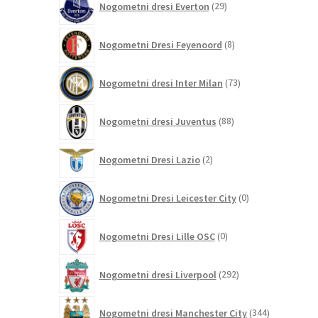
Nogometni dresi Everton
29
izdelkov
8
Nogometni Dresi Feyenoord
8
izdelkov
73
Nogometni dresi Inter Milan
73
izdelkov
88
Nogometni dresi Juventus
88
izdelkov
2
Nogometni Dresi Lazio
2
izdelka
0
Nogometni Dresi Leicester City
0
izdelkov
0
Nogometni Dresi Lille OSC
0
izdelkov
292
Nogometni dresi Liverpool
292
izdelkov
344
Nogometni dresi Manchester City
344