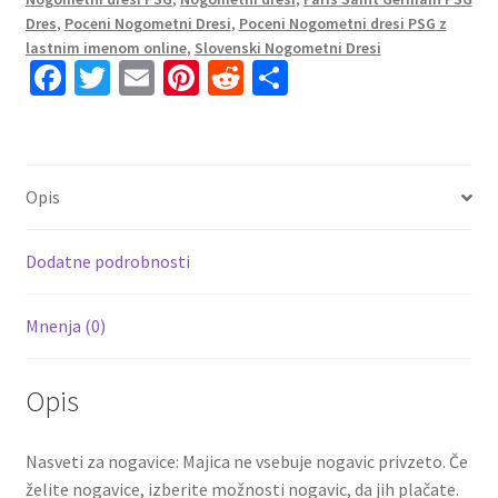
Gostujoči
Dres
,
Poceni Nogometni Dresi
,
Poceni Nogometni dresi PSG z
2023
lastnim imenom online
,
Slovenski Nogometni Dresi
Kratek
Fa
T
E
Pi
R
S
Rokav
ce
wi
m
nt
e
h
+
b
tt
ai
er
d
ar
Kratke
o
er
l
es
di
e
hlače
Opis
BAKKER
o
t
t
25
k
količina
Dodatne podrobnosti
Mnenja (0)
Opis
Nasveti za nogavice: Majica ne vsebuje nogavic privzeto. Če
želite nogavice, izberite možnosti nogavic, da jih plačate.