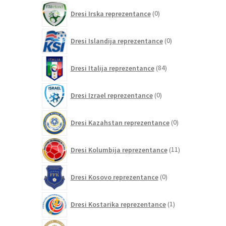
0
Dresi Irska reprezentance
0
izdelkov
0
Dresi Islandija reprezentance
0
izdelkov
84
Dresi Italija reprezentance
84
izdelkov
0
Dresi Izrael reprezentance
0
izdelkov
0
Dresi Kazahstan reprezentance
0
izdelkov
11
Dresi Kolumbija reprezentance
11
izdelkov
0
Dresi Kosovo reprezentance
0
izdelkov
1
Dresi Kostarika reprezentance
1
izdelek
0