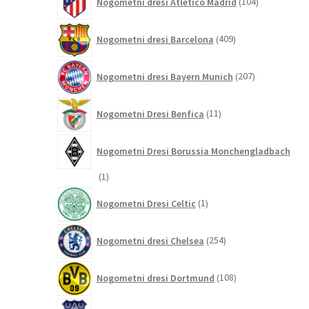
Nogometni dresi Atletico Madrid
104
izdelki
409
Nogometni dresi Barcelona
409
izdelkov
207
Nogometni dresi Bayern Munich
207
izdelkov
11
Nogometni Dresi Benfica
11
izdelkov
Nogometni Dresi Borussia Monchengladbach
1
1
izdelek
1
Nogometni Dresi Celtic
1
izdelek
254
Nogometni dresi Chelsea
254
izdelkov
108
Nogometni dresi Dortmund
108
izdelkov
29