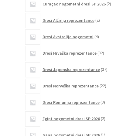
Curaçao nogometni dresi SP 2026
2
izdelka
2
Dresi Alžirija reprezentance
2
izdelka
4
Dresi Avstralija nogometni
4
izdelki
32
Dresi Hrvaška reprezentance
32
izdelkov
27
Dresi Japonska reprezentance
27
izdelkov
22
Dresi Norveška reprezentance
22
izdelkov
3
Dresi Romunija reprezentance
3
izdelki
2
Egipt nogometni dresi SP 2026
2
izdelka
1
Gana nogometni dresi SP 2026
1