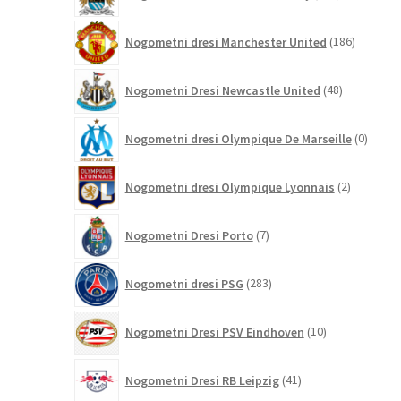
izdelkov
186
Nogometni dresi Manchester United
186
izdelkov
48
Nogometni Dresi Newcastle United
48
izdelkov
0
Nogometni dresi Olympique De Marseille
0
izdelk
2
Nogometni dresi Olympique Lyonnais
2
izdelka
7
Nogometni Dresi Porto
7
izdelkov
283
Nogometni dresi PSG
283
izdelkov
10
Nogometni Dresi PSV Eindhoven
10
izdelkov
41
Nogometni Dresi RB Leipzig
41
izdelkov