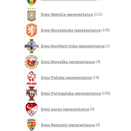
izdelkov
131
Dresi Nemčija reprezentance
131
izdelkov
105
Dresi Nizozemska reprezentance
105
izdelkov
1
Dresi Northern Irska reprezentance
1
izdelek
4
Dresi Norveška reprezentance
4
izdelki
16
Dresi Poljska reprezentance
16
izdelkov
160
Dresi Portugalska reprezentance
160
izdelkov
6
Dresi puran reprezentance
6
izdelkov
0
Dresi Romuniji reprezentance
0
izdelkov