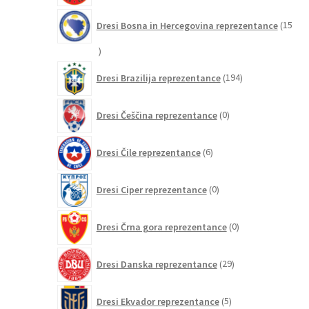
Dresi Bosna in Hercegovina reprezentance
15
15
izdelkov
194
Dresi Brazilija reprezentance
194
izdelkov
0
Dresi Češčina reprezentance
0
izdelkov
6
Dresi Čile reprezentance
6
izdelkov
0
Dresi Ciper reprezentance
0
izdelkov
0
Dresi Črna gora reprezentance
0
izdelkov
29
Dresi Danska reprezentance
29
izdelkov
5
Dresi Ekvador reprezentance
5
izdelkov