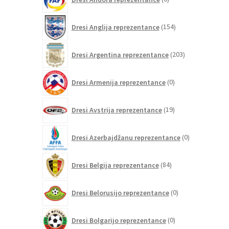
izdelkov
154
Dresi Anglija reprezentance
154
izdelkov
203
Dresi Argentina reprezentance
203
izdelki
0
Dresi Armenija reprezentance
0
izdelkov
19
Dresi Avstrija reprezentance
19
izdelkov
0
Dresi Azerbajdžanu reprezentance
0
izdelkov
84
Dresi Belgija reprezentance
84
izdelkov
0
Dresi Belorusijo reprezentance
0
izdelkov
0
Dresi Bolgarijo reprezentance
0
izdelkov