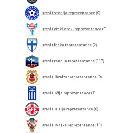
0
Dresi Estonija reprezentance
0
izdelkov
0
Dresi Ferski otoki reprezentance
0
izdelkov
2
Dresi Finska reprezentance
2
izdelka
117
Dresi Francija reprezentance
117
izdelkov
0
Dresi Gibraltar reprezentance
0
izdelkov
7
Dresi Grčija reprezentance
7
izdelkov
0
Dresi Gruzija reprezentance
0
izdelkov
13
Dresi Hrvaška reprezentance
13
izdelkov