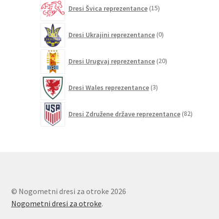
15
Dresi Švica reprezentance
15
izdelkov
0
Dresi Ukrajini reprezentance
0
izdelkov
20
Dresi Urugvaj reprezentance
20
izdelkov
3
Dresi Wales reprezentance
3
izdelki
82
Dresi Združene države reprezentance
82
izdelkov
© Nogometni dresi za otroke 2026
Nogometni dresi za otroke
.