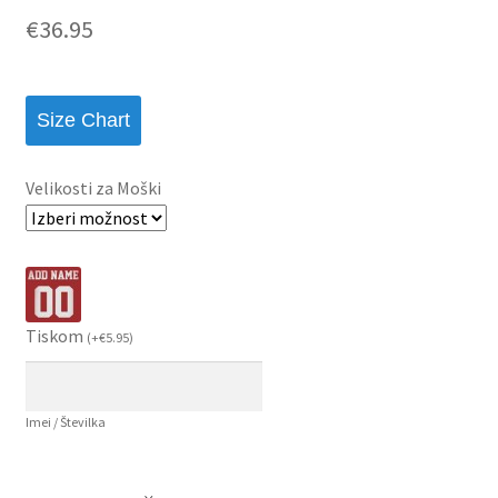
€
36.95
Size Chart
Velikosti za Moški
Tiskom
(
+
€
5.95
)
Imei / Številka