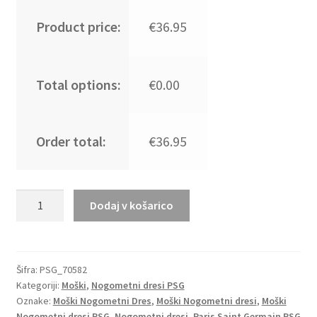
Product price:
€36.95
Total options:
€0.00
Order total:
€36.95
Moški
Dodaj v košarico
Nogometni
dresi
Paris
Saint-
Šifra:
PSG_70582
Kategoriji:
Moški
,
Nogometni dresi PSG
Germain
Oznake:
Moški Nogometni Dres
,
Moški Nogometni dresi
,
Moški
PSG
Nogometni dresi PSG
,
Nogometni dresi
,
Paris Saint Germain PSG