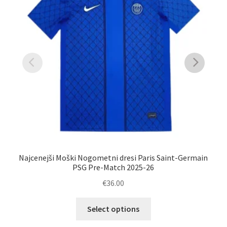
Najcenejši Moški Nogometni dresi Paris Saint-Germain
PSG Pre-Match 2025-26
K
€
36.00
Ta
Select options
izdelek