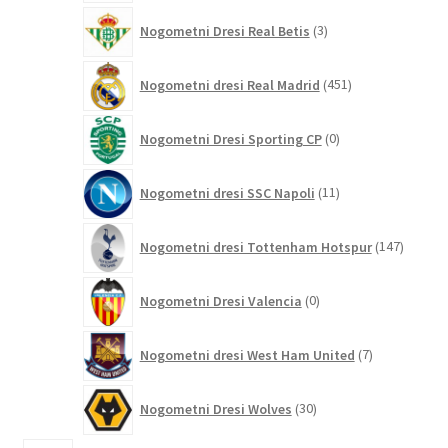
3
Nogometni Dresi Real Betis
3
izdelki
451
Nogometni dresi Real Madrid
451
izdelkov
0
Nogometni Dresi Sporting CP
0
izdelkov
11
Nogometni dresi SSC Napoli
11
izdelkov
147
Nogometni dresi Tottenham Hotspur
147
izdelko
0
Nogometni Dresi Valencia
0
izdelkov
7
Nogometni dresi West Ham United
7
izdelkov
30
Nogometni Dresi Wolves
30
izdelkov