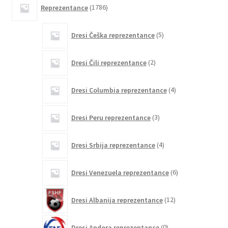
1786
Reprezentance
1786
izdelkov
5
Dresi Češka reprezentance
5
izdelkov
2
Dresi Čili reprezentance
2
izdelka
4
Dresi Columbia reprezentance
4
izdelki
3
Dresi Peru reprezentance
3
izdelki
4
Dresi Srbija reprezentance
4
izdelki
6
Dresi Venezuela reprezentance
6
izdelkov
12
Dresi Albanija reprezentance
12
izdelkov
0
Dresi Andora reprezentance
0