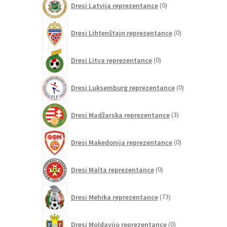
Dresi Latvija reprezentance
0
izdelkov
0
Dresi Lihtenštajn reprezentance
0
izdelkov
0
Dresi Litva reprezentance
0
izdelkov
0
Dresi Luksemburg reprezentance
0
izdelkov
3
Dresi Madžarska reprezentance
3
izdelki
0
Dresi Makedonija reprezentance
0
izdelkov
0
Dresi Malta reprezentance
0
izdelkov
73
Dresi Mehika reprezentance
73
izdelkov
0
Dresi Moldavijo reprezentance
0