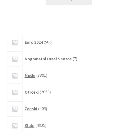
izdelek
ima
več
različic.
Možnosti
506
lahko
Euro 2024
506
izdelkov
izberete
7
na
Nogometni Dresi Santos
7
izdelkov
strani
3391
izdelka
Moški
3391
izdelkov
2058
Otroški
2058
izdelkov
405
Ženski
405
izdelkov
4035
Klubi
4035
izdelkov
2