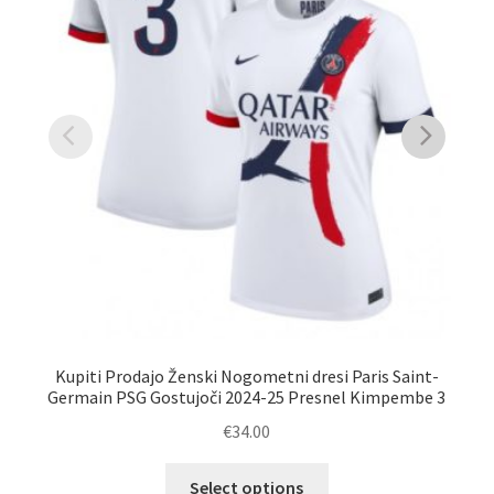
Naj
Kupiti Prodajo Ženski Nogometni dresi Paris Saint-
Germain PSG Gostujoči 2024-25 Presnel Kimpembe 3
€
34.00
Ta
Select options