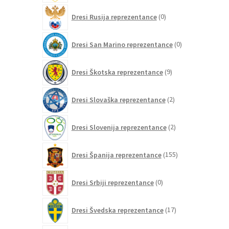
0
Dresi Rusija reprezentance
0
izdelkov
0
Dresi San Marino reprezentance
0
izdelkov
9
Dresi Škotska reprezentance
9
izdelkov
2
Dresi Slovaška reprezentance
2
izdelka
2
Dresi Slovenija reprezentance
2
izdelka
155
Dresi Španija reprezentance
155
izdelkov
0
Dresi Srbiji reprezentance
0
izdelkov
17
Dresi Švedska reprezentance
17
izdelkov