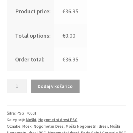
Product price:
€36.95
Total options:
€0.00
Order total:
€36.95
Moški
Dodaj v košarico
Nogometni
dresi
Paris
Saint-
Šifra:
PSG_70601
Kategoriji:
Moški
,
Nogometni dresi PSG
Germain
Oznake:
Moški Nogometni Dres
,
Moški Nogometni dresi
,
Moški
PSG
Nogometni dresi PSG
,
Nogometni dresi
,
Paris Saint Germain PSG