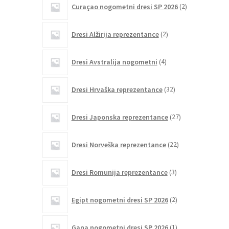
Curaçao nogometni dresi SP 2026
2
izdelka
2
Dresi Alžirija reprezentance
2
izdelka
4
Dresi Avstralija nogometni
4
izdelki
32
Dresi Hrvaška reprezentance
32
izdelkov
27
Dresi Japonska reprezentance
27
izdelkov
22
Dresi Norveška reprezentance
22
izdelkov
3
Dresi Romunija reprezentance
3
izdelki
2
Egipt nogometni dresi SP 2026
2
izdelka
1
Gana nogometni dresi SP 2026
1