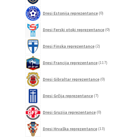
0
Dresi Estonija reprezentance
0
izdelkov
0
Dresi Ferski otoki reprezentance
0
izdelkov
2
Dresi Finska reprezentance
2
izdelka
117
Dresi Francija reprezentance
117
izdelkov
0
Dresi Gibraltar reprezentance
0
izdelkov
7
Dresi Grčija reprezentance
7
izdelkov
0
Dresi Gruzija reprezentance
0
izdelkov
13
Dresi Hrvaška reprezentance
13
izdelkov