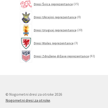
15
Dresi Švica reprezentance
15
izdelkov
0
Dresi Ukrajini reprezentance
0
izdelkov
20
Dresi Urugvaj reprezentance
20
izdelkov
3
Dresi Wales reprezentance
3
izdelki
82
Dresi Združene države reprezentance
82
izdelkov
© Nogometni dresi za otroke 2026
Nogometni dresi za otroke
.