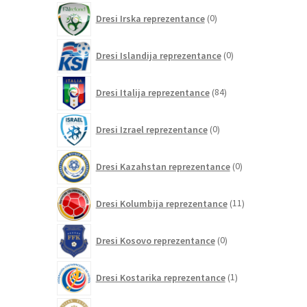
0
Dresi Irska reprezentance
0
izdelkov
0
Dresi Islandija reprezentance
0
izdelkov
84
Dresi Italija reprezentance
84
izdelkov
0
Dresi Izrael reprezentance
0
izdelkov
0
Dresi Kazahstan reprezentance
0
izdelkov
11
Dresi Kolumbija reprezentance
11
izdelkov
0
Dresi Kosovo reprezentance
0
izdelkov
1
Dresi Kostarika reprezentance
1
izdelek
0