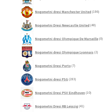
izdelkov
186
Nogometni dresi Manchester United
186
izdelkov
48
Nogometni Dresi Newcastle United
48
izdelkov
0
Nogometni dresi Olympique De Marseille
0
izdelk
2
Nogometni dresi Olympique Lyonnais
2
izdelka
7
Nogometni Dresi Porto
7
izdelkov
283
Nogometni dresi PSG
283
izdelkov
10
Nogometni Dresi PSV Eindhoven
10
izdelkov
41
Nogometni Dresi RB Leipzig
41
izdelkov