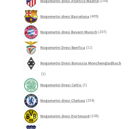
Nogometni dresi Atletico Madrid
104
izdelki
409
Nogometni dresi Barcelona
409
izdelkov
207
Nogometni dresi Bayern Munich
207
izdelkov
11
Nogometni Dresi Benfica
11
izdelkov
Nogometni Dresi Borussia Monchengladbach
1
1
izdelek
1
Nogometni Dresi Celtic
1
izdelek
254
Nogometni dresi Chelsea
254
izdelkov
108
Nogometni dresi Dortmund
108
izdelkov
29