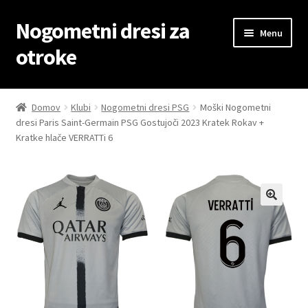
Nogometni dresi za
Skip
Skip
Menu
to
to
otroke
navigation
content
Domov
Domov
Klubi
Nogometni dresi PSG
Moški Nogometni
dresi Paris Saint-Germain PSG Gostujoči 2023 Kratek Rokav +
Blog
Kratke hlače VERRATTi 6
Kontaktiraj nas
Košarica
Moj račun
Trgovina
Zaključek nakupa