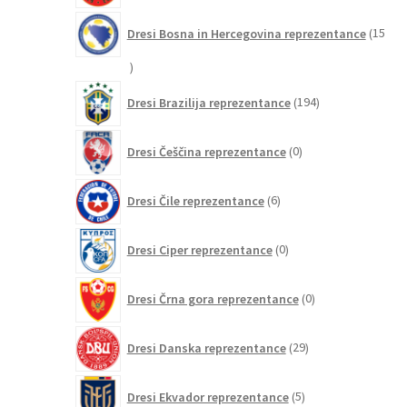
Dresi Bosna in Hercegovina reprezentance
15
15
izdelkov
194
Dresi Brazilija reprezentance
194
izdelkov
0
Dresi Češčina reprezentance
0
izdelkov
6
Dresi Čile reprezentance
6
izdelkov
0
Dresi Ciper reprezentance
0
izdelkov
0
Dresi Črna gora reprezentance
0
izdelkov
29
Dresi Danska reprezentance
29
izdelkov
5
Dresi Ekvador reprezentance
5
izdelkov