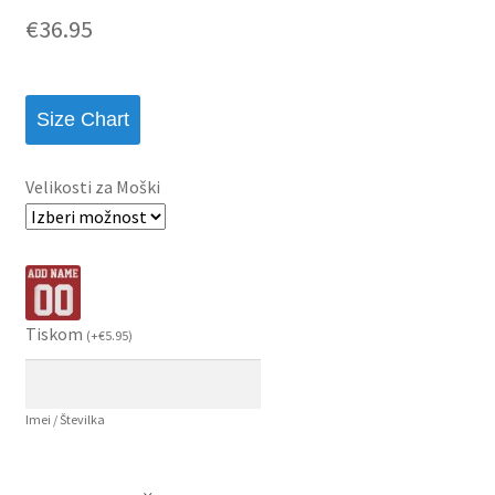
€
36.95
Size Chart
Velikosti za Moški
Tiskom
(
+
€
5.95
)
Imei / Številka