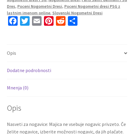
Gostujoči
Dres
,
Poceni Nogometni Dresi
,
Poceni Nogometni dresi PSG z
2023
lastnim imenom online
,
Slovenski Nogometni Dresi
Kratek
Fa
T
E
Pi
R
S
Rokav
ce
wi
m
nt
e
h
+
b
tt
ai
er
d
ar
Kratke
o
er
l
es
di
e
hlače
Opis
VERRATTi
o
t
t
6
k
količina
Dodatne podrobnosti
Mnenja (0)
Opis
Nasveti za nogavice: Majica ne vsebuje nogavic privzeto. Če
želite nogavice, izberite možnosti nogavic, da jih plačate.