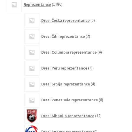
1786
Reprezentance
1786
izdelkov
5
Dresi Češka reprezentance
5
izdelkov
2
Dresi Čili reprezentance
2
izdelka
4
Dresi Columbia reprezentance
4
izdelki
3
Dresi Peru reprezentance
3
izdelki
4
Dresi Srbija reprezentance
4
izdelki
6
Dresi Venezuela reprezentance
6
izdelkov
12
Dresi Albanija reprezentance
12
izdelkov
0
Dresi Andora reprezentance
0