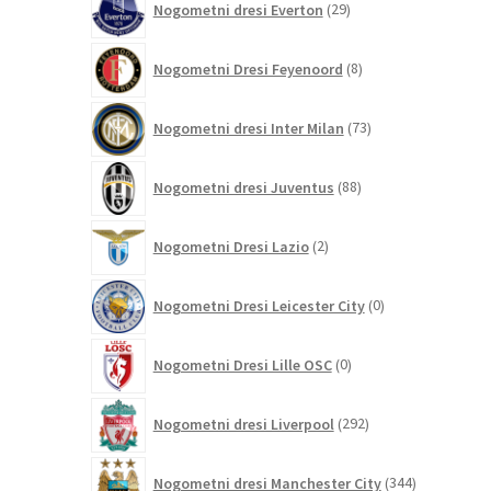
Nogometni dresi Everton
29
izdelkov
8
Nogometni Dresi Feyenoord
8
izdelkov
73
Nogometni dresi Inter Milan
73
izdelkov
88
Nogometni dresi Juventus
88
izdelkov
2
Nogometni Dresi Lazio
2
izdelka
0
Nogometni Dresi Leicester City
0
izdelkov
0
Nogometni Dresi Lille OSC
0
izdelkov
292
Nogometni dresi Liverpool
292
izdelkov
344
Nogometni dresi Manchester City
344