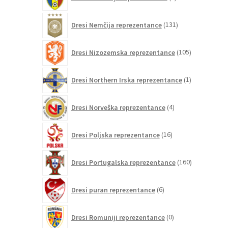
izdelkov
131
Dresi Nemčija reprezentance
131
izdelkov
105
Dresi Nizozemska reprezentance
105
izdelkov
1
Dresi Northern Irska reprezentance
1
izdelek
4
Dresi Norveška reprezentance
4
izdelki
16
Dresi Poljska reprezentance
16
izdelkov
160
Dresi Portugalska reprezentance
160
izdelkov
6
Dresi puran reprezentance
6
izdelkov
0
Dresi Romuniji reprezentance
0
izdelkov