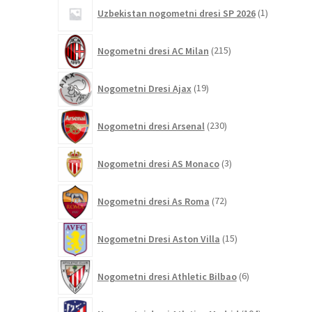
1
Uzbekistan nogometni dresi SP 2026
1
izdelek
215
Nogometni dresi AC Milan
215
izdelkov
19
Nogometni Dresi Ajax
19
izdelkov
230
Nogometni dresi Arsenal
230
izdelkov
3
Nogometni dresi AS Monaco
3
izdelki
72
Nogometni dresi As Roma
72
izdelkov
15
Nogometni Dresi Aston Villa
15
izdelkov
6
Nogometni dresi Athletic Bilbao
6
izdelkov
104