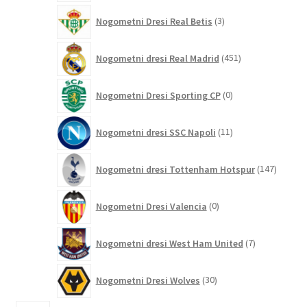
3
Nogometni Dresi Real Betis
3
izdelki
451
Nogometni dresi Real Madrid
451
izdelkov
0
Nogometni Dresi Sporting CP
0
izdelkov
11
Nogometni dresi SSC Napoli
11
izdelkov
147
Nogometni dresi Tottenham Hotspur
147
izdelko
0
Nogometni Dresi Valencia
0
izdelkov
7
Nogometni dresi West Ham United
7
izdelkov
30
Nogometni Dresi Wolves
30
izdelkov