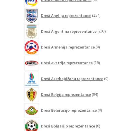
izdelkov
154
Dresi Anglija reprezentance
154
izdelkov
203
Dresi Argentina reprezentance
203
izdelki
0
Dresi Armenija reprezentance
0
izdelkov
19
Dresi Avstrija reprezentance
19
izdelkov
0
Dresi Azerbajdžanu reprezentance
0
izdelkov
84
Dresi Belgija reprezentance
84
izdelkov
0
Dresi Belorusijo reprezentance
0
izdelkov
0
Dresi Bolgarijo reprezentance
0
izdelkov