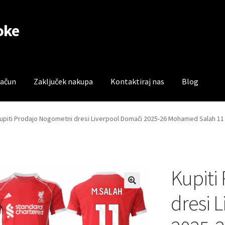
oke
račun
Zaključek nakupa
Kontaktiraj nas
Blog
čun
Trgovina
Zaključek nakupa
upiti Prodajo Nogometni dresi Liverpool Domači 2025-26 Mohamed Salah 11 
Kupiti
dresi 