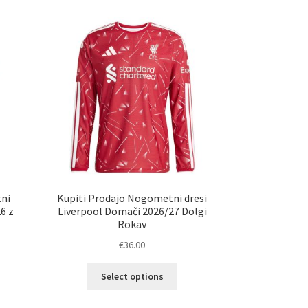
ičic.
različic.
nosti
Možnosti
ko
lahko
erete
izberete
na
ani
strani
elka
izdelka
tni
Kupiti Prodajo Nogometni dresi
26 z
Liverpool Domači 2026/27 Dolgi
Rokav
€
36.00
Ta
Select options
elek
izdelek
a
ima