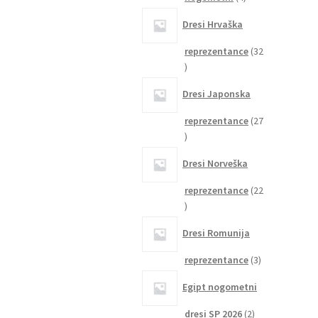
izdelki
Dresi Hrvaška
reprezentance
32
32
izdelkov
Dresi Japonska
reprezentance
27
27
izdelkov
Dresi Norveška
reprezentance
22
22
izdelkov
Dresi Romunija
3
reprezentance
3
izdelki
Egipt nogometni
2
dresi SP 2026
2