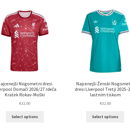
različic.
razl
Možnosti
Mož
lahko
lah
izberete
izb
na
na
strani
str
izdelka
izd
ajcenejši Nogometni dresi
Najcenejši Ženski Nogome
erpool Domači 2026/27 rdeča
dresi Liverpool Tretji 2025-
Kratek Rokav-Moški
lastnim tiskom
€
32.00
€
32.00
Ta
Ta
Select options
Select options
izdelek
izd
ima
im