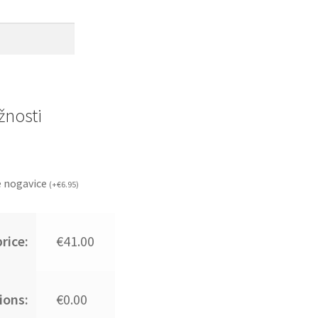
nosti
 nogavice
(
+
€
6.95
)
rice:
€41.00
ions:
€0.00