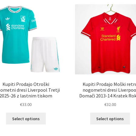
Kupiti Prodajo Otroški
Kupiti Prodajo Moški retr
ometni dresi Liverpool Tretji
nogometni dresi Liverpoo
2025-26 z lastnim tiskom
Domači 2013-14 Kratek Ro
€
33.00
€
32.00
Ta
Ta
Select options
Select options
izdelek
izd
ima
im
več
ve