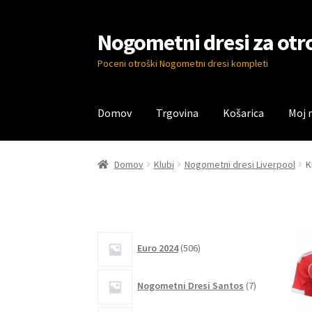
Nogometni dresi za otr
Skip
Skip
to
to
Poceni otroški Nogometni dresi kompleti
navigation
content
Domov
Trgovina
Košarica
Moj 
Domov
Blog
Kontaktiraj nas
Košarica
Moj ra
Domov
Klubi
Nogometni dresi Liverpool
K
506
Euro 2024
506
izdelkov
7
Nogometni Dresi Santos
7
izdelkov