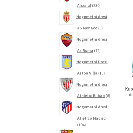
230
Arsenal
230
izdelkov
Nogometni dresi
3
AS Monaco
3
izdelki
Nogometni dresi
72
As Roma
72
izdelkov
Nogometni Dresi
15
Aston Villa
15
izdelkov
Nogometni dresi
Kup
dr
6
Athletic Bilbao
6
izdelkov
Nogometni dresi
Atletico Madrid
104
104
izdelki