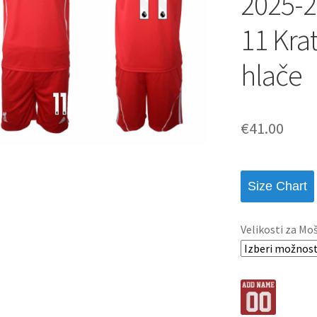
2025-
11 Kra
hlače
€
41.00
Size Chart
Velikosti za Mo