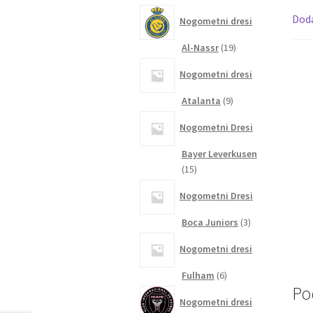
izdelkov
Dod
Nogometni dresi
19
Al-Nassr
19
izdelkov
Nogometni dresi
9
Atalanta
9
izdelkov
Nogometni Dresi
Bayer Leverkusen
15
15
izdelkov
Nogometni Dresi
3
Boca Juniors
3
izdelki
Nogometni dresi
6
Fulham
6
Po
izdelkov
Nogometni dresi