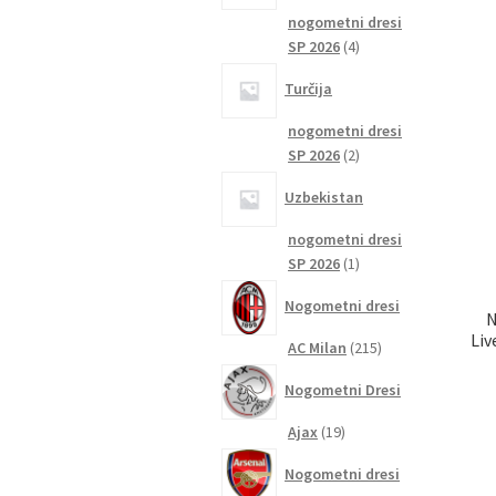
nogometni dresi
4
SP 2026
4
izdelki
Turčija
nogometni dresi
2
SP 2026
2
izdelka
Uzbekistan
nogometni dresi
1
SP 2026
1
izdelek
Nogometni dresi
N
Liv
215
AC Milan
215
izdelkov
Nogometni Dresi
19
Ajax
19
izdelkov
Nogometni dresi