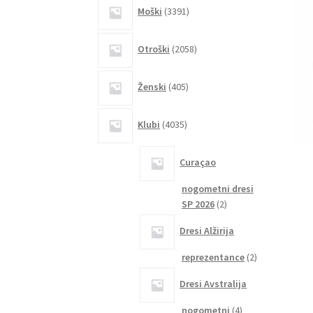
3391
Moški
3391
izdelkov
2058
Otroški
2058
izdelkov
405
Ženski
405
izdelkov
4035
Klubi
4035
izdelkov
Curaçao
nogometni dresi
2
SP 2026
2
izdelka
Dresi Alžirija
2
reprezentance
2
izdelka
Dresi Avstralija
4
nogometni
4