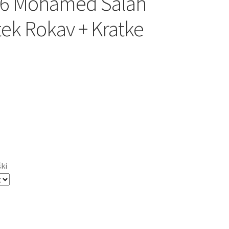
26 Mohamed Salah
tek Rokav + Kratke
ški