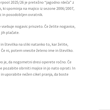
rpool 2025/26 je pretežno “jagodno rdeča” z
jn, ki spominja na majico iz sezone 2006/2007,
ec in posodobljen ovratnik.
 vsebuje nogavic privzeto. Če želite nogavice,
jih plačate.
n številka na sliki natanko to, kar želite,
 Če ni, potem vnesite želeno ime in številko.
ivo je, da nogometni dresi operete ročno. Če
ne pozabite obrniti majice in jo nato oprati. In
 in uporabite nežen cikel pranja, da boste