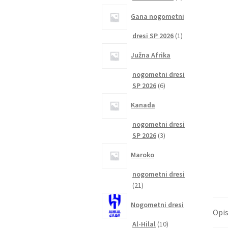
izdelka
Gana nogometni
1
dresi SP 2026
1
izdelek
Južna Afrika
nogometni dresi
6
SP 2026
6
izdelkov
Kanada
nogometni dresi
3
SP 2026
3
izdelki
Maroko
nogometni dresi
21
21
izdelkov
Nogometni dresi
Opi
10
Al-Hilal
10