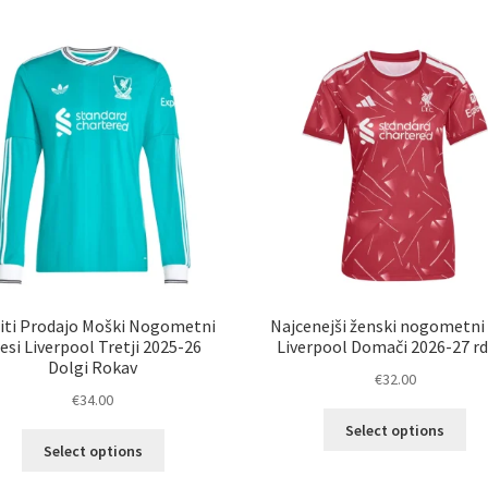
več
ve
različic.
razl
Možnosti
Mož
lahko
lah
izberete
izb
na
na
strani
str
izdelka
izd
iti Prodajo Moški Nogometni
Najcenejši ženski nogometni
esi Liverpool Tretji 2025-26
Liverpool Domači 2026-27 r
Dolgi Rokav
€
32.00
€
34.00
Ta
Select options
Ta
izd
Select options
izdelek
im