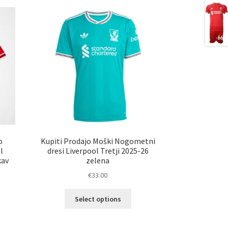
o
Kupiti Prodajo Moški Nogometni
l
dresi Liverpool Tretji 2025-26
kav
zelena
€
33.00
Ta
Select options
elek
izdelek
a
ima
č
več