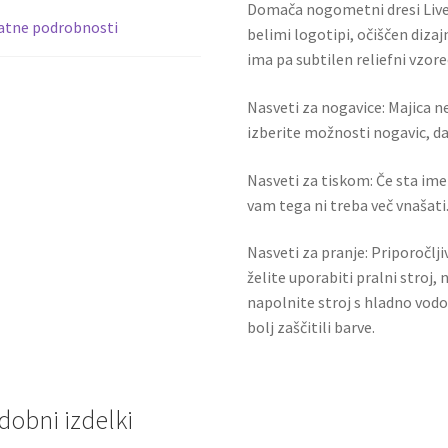
Domača nogometni dresi Live
+
atne podrobnosti
belimi logotipi, očiščen diza
Kratke
ima pa subtilen reliefni vzor
hlače
količina
Nasveti za nogavice: Majica ne
izberite možnosti nogavic, da 
Nasveti za tiskom: Če sta ime i
vam tega ni treba več vnašati.
Nasveti za pranje: Priporočlj
želite uporabiti pralni stroj, 
napolnite stroj s hladno vodo
bolj zaščitili barve.
dobni izdelki