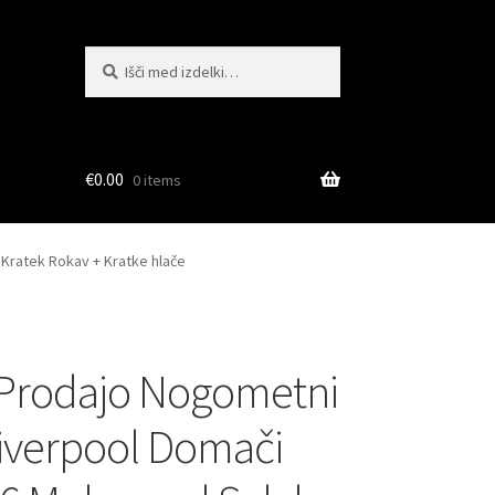
Išči:
Iskanje
€
0.00
0 items
Kratek Rokav + Kratke hlače
 Prodajo Nogometni
Liverpool Domači