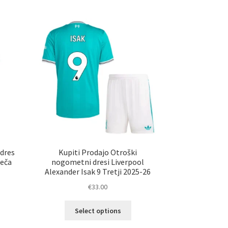
č
več
ičic.
različic.
nosti
Možnosti
ko
lahko
erete
izberete
na
ani
strani
elka
izdelka
 dres
Kupiti Prodajo Otroški
deča
nogometni dresi Liverpool
Alexander Isak 9 Tretji 2025-26
€
33.00
Ta
elek
Select options
izdelek
a