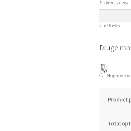
Tiskom
(
+
€
5.95
)
Imei / Številka
Druge mož
Nogometne
Product p
Total opt