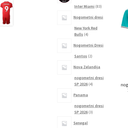
83
Inter Miami
83
izdelkov
Nogometni dresi
New York Red
4
Bulls
4
izdelki
Nogometni Dresi
2
Santos
2
izdelka
Nova Zelandija
nogometni dresi
4
SP 2026
4
nog
izdelki
Panama
nogometni dresi
3
SP 2026
3
izdelki
Senegal