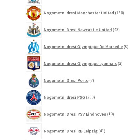
186
Nogometni dresi Manchester United
186
izdelkov
48
Nogometni Dresi Newcastle United
48
izdelkov
0
Nogometni dresi Olympique De Marseille
0
izdelk
2
Nogometni dresi Olympique Lyonnais
2
izdelka
7
Nogometni Dresi Porto
7
izdelkov
283
Nogometni dresi PSG
283
izdelkov
10
Nogometni Dresi PSV Eindhoven
10
izdelkov
41
Nogometni Dresi RB Leipzig
41
izdelkov