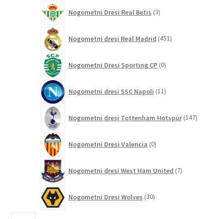
3
Nogometni Dresi Real Betis
3
izdelki
451
Nogometni dresi Real Madrid
451
izdelkov
0
Nogometni Dresi Sporting CP
0
izdelkov
11
Nogometni dresi SSC Napoli
11
izdelkov
147
Nogometni dresi Tottenham Hotspur
147
izdelko
0
Nogometni Dresi Valencia
0
izdelkov
7
Nogometni dresi West Ham United
7
izdelkov
30
Nogometni Dresi Wolves
30
izdelkov
1781