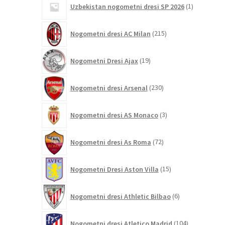
Uzbekistan nogometni dresi SP 2026
1
izdelek
215
Nogometni dresi AC Milan
215
izdelkov
19
Nogometni Dresi Ajax
19
izdelkov
230
Nogometni dresi Arsenal
230
izdelkov
3
Nogometni dresi AS Monaco
3
izdelki
72
Nogometni dresi As Roma
72
izdelkov
15
Nogometni Dresi Aston Villa
15
izdelkov
6
Nogometni dresi Athletic Bilbao
6
izdelkov
104
Nogometni dresi Atletico Madrid
104