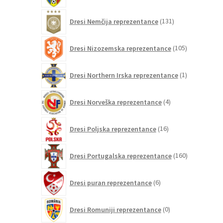
131
Dresi Nemčija reprezentance
131
izdelkov
105
Dresi Nizozemska reprezentance
105
izdelkov
1
Dresi Northern Irska reprezentance
1
izdelek
4
Dresi Norveška reprezentance
4
izdelki
16
Dresi Poljska reprezentance
16
izdelkov
160
Dresi Portugalska reprezentance
160
izdelkov
6
Dresi puran reprezentance
6
izdelkov
0
Dresi Romuniji reprezentance
0
izdelkov