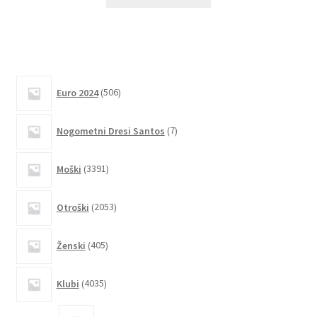
izdelek
ima
več
različic.
Možnosti
506
lahko
Euro 2024
506
izdelkov
izberete
7
na
Nogometni Dresi Santos
7
izdelkov
strani
3391
izdelka
Moški
3391
izdelkov
2053
Otroški
2053
izdelkov
405
Ženski
405
izdelkov
4035
Klubi
4035
izdelkov
2