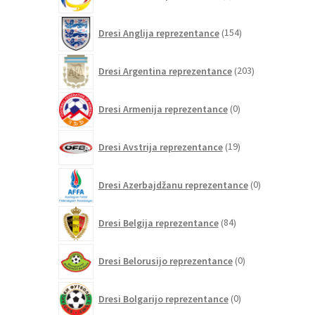
izdelkov
154
Dresi Anglija reprezentance
154
izdelkov
203
Dresi Argentina reprezentance
203
izdelki
0
Dresi Armenija reprezentance
0
izdelkov
19
Dresi Avstrija reprezentance
19
izdelkov
0
Dresi Azerbajdžanu reprezentance
0
izdelkov
84
Dresi Belgija reprezentance
84
izdelkov
0
Dresi Belorusijo reprezentance
0
izdelkov
0
Dresi Bolgarijo reprezentance
0
izdelkov