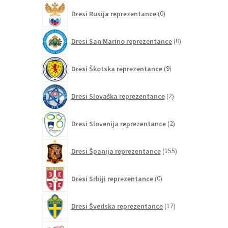
0
Dresi Rusija reprezentance
0
izdelkov
0
Dresi San Marino reprezentance
0
izdelkov
9
Dresi Škotska reprezentance
9
izdelkov
2
Dresi Slovaška reprezentance
2
izdelka
2
Dresi Slovenija reprezentance
2
izdelka
155
Dresi Španija reprezentance
155
izdelkov
0
Dresi Srbiji reprezentance
0
izdelkov
17
Dresi Švedska reprezentance
17
izdelkov
15