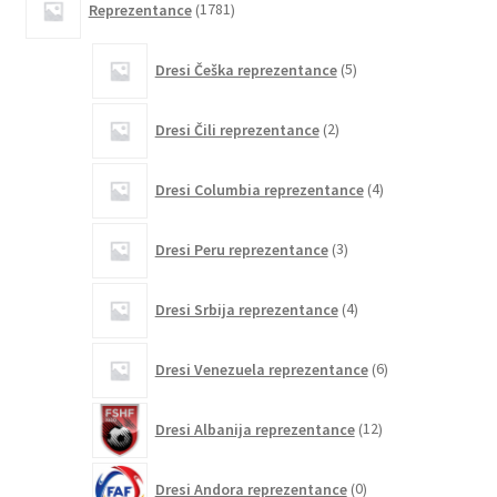
Reprezentance
1781
izdelkov
5
Dresi Češka reprezentance
5
izdelkov
2
Dresi Čili reprezentance
2
izdelka
4
Dresi Columbia reprezentance
4
izdelki
3
Dresi Peru reprezentance
3
izdelki
4
Dresi Srbija reprezentance
4
izdelki
6
Dresi Venezuela reprezentance
6
izdelkov
12
Dresi Albanija reprezentance
12
izdelkov
0
Dresi Andora reprezentance
0