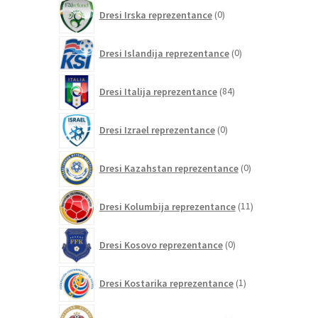
0
Dresi Irska reprezentance
0
izdelkov
0
Dresi Islandija reprezentance
0
izdelkov
84
Dresi Italija reprezentance
84
izdelkov
0
Dresi Izrael reprezentance
0
izdelkov
0
Dresi Kazahstan reprezentance
0
izdelkov
11
Dresi Kolumbija reprezentance
11
izdelkov
0
Dresi Kosovo reprezentance
0
izdelkov
1
Dresi Kostarika reprezentance
1
izdelek
0