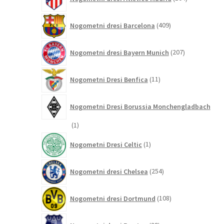
izdelki
409
Nogometni dresi Barcelona
409
izdelkov
207
Nogometni dresi Bayern Munich
207
izdelkov
11
Nogometni Dresi Benfica
11
izdelkov
Nogometni Dresi Borussia Monchengladbach
1
1
izdelek
1
Nogometni Dresi Celtic
1
izdelek
254
Nogometni dresi Chelsea
254
izdelkov
108
Nogometni dresi Dortmund
108
izdelkov
29