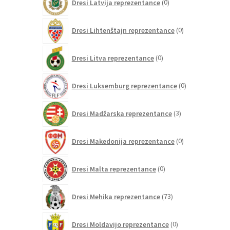
Dresi Latvija reprezentance
0
izdelkov
0
Dresi Lihtenštajn reprezentance
0
izdelkov
0
Dresi Litva reprezentance
0
izdelkov
0
Dresi Luksemburg reprezentance
0
izdelkov
3
Dresi Madžarska reprezentance
3
izdelki
0
Dresi Makedonija reprezentance
0
izdelkov
0
Dresi Malta reprezentance
0
izdelkov
73
Dresi Mehika reprezentance
73
izdelkov
0
Dresi Moldavijo reprezentance
0
izdelkov