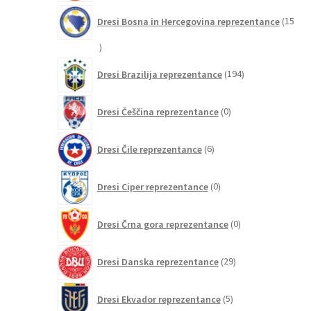
Dresi Bosna in Hercegovina reprezentance
15
15
izdelkov
194
Dresi Brazilija reprezentance
194
izdelkov
0
Dresi Češčina reprezentance
0
izdelkov
6
Dresi Čile reprezentance
6
izdelkov
0
Dresi Ciper reprezentance
0
izdelkov
0
Dresi Črna gora reprezentance
0
izdelkov
29
Dresi Danska reprezentance
29
izdelkov
5
Dresi Ekvador reprezentance
5
izdelkov