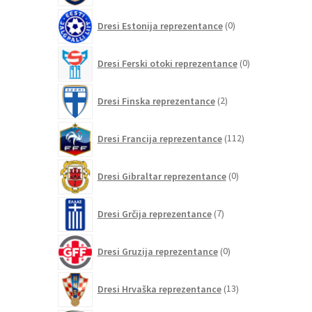
0
Dresi Estonija reprezentance
0
izdelkov
0
Dresi Ferski otoki reprezentance
0
izdelkov
2
Dresi Finska reprezentance
2
izdelka
112
Dresi Francija reprezentance
112
izdelkov
0
Dresi Gibraltar reprezentance
0
izdelkov
7
Dresi Grčija reprezentance
7
izdelkov
0
Dresi Gruzija reprezentance
0
izdelkov
13
Dresi Hrvaška reprezentance
13
izdelkov