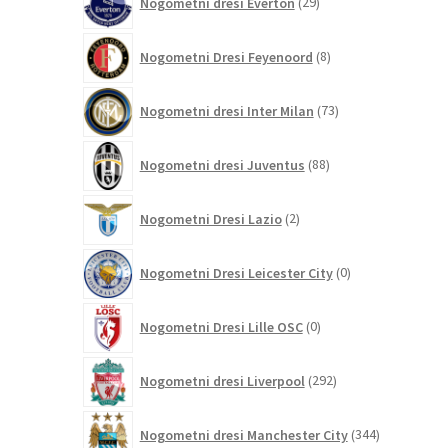
Nogometni dresi Everton
29
izdelkov
8
Nogometni Dresi Feyenoord
8
izdelkov
73
Nogometni dresi Inter Milan
73
izdelkov
88
Nogometni dresi Juventus
88
izdelkov
2
Nogometni Dresi Lazio
2
izdelka
0
Nogometni Dresi Leicester City
0
izdelkov
0
Nogometni Dresi Lille OSC
0
izdelkov
292
Nogometni dresi Liverpool
292
izdelkov
344
Nogometni dresi Manchester City
344
izdelkov