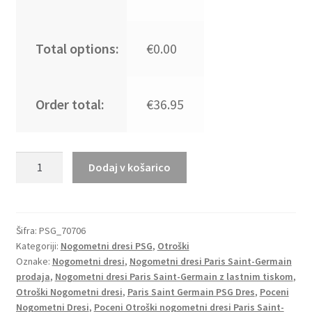
Total options:
€0.00
Order total:
€36.95
Otroški
Dodaj v košarico
Nogometni
dresi
Paris
Saint-
Šifra:
PSG_70706
Kategoriji:
Nogometni dresi PSG
,
Otroški
Germain
Oznake:
Nogometni dresi
,
Nogometni dresi Paris Saint-Germain
PSG
prodaja
,
Nogometni dresi Paris Saint-Germain z lastnim tiskom
,
Vratar
Otroški Nogometni dresi
,
Paris Saint Germain PSG Dres
,
Poceni
Domači
Nogometni Dresi
,
Poceni Otroški nogometni dresi Paris Saint-