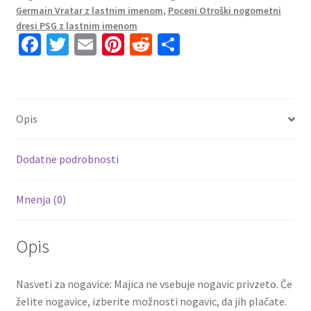
2023
Germain Vratar z lastnim imenom
,
Poceni Otroški nogometni
Dolgi
dresi PSG z lastnim imenom
Fa
T
E
Pi
R
S
Rokav
+
ce
wi
m
nt
e
h
Kratke
b
tt
ai
er
d
ar
hlače
o
er
l
es
di
e
količina
Opis
o
t
t
k
Dodatne podrobnosti
Mnenja (0)
Opis
Nasveti za nogavice: Majica ne vsebuje nogavic privzeto. Če
želite nogavice, izberite možnosti nogavic, da jih plačate.