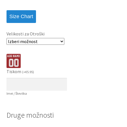
Size Chart
Velikosti za Otroški
Tiskom
(
+
€
5.95
)
Imei / Številka
Druge možnosti