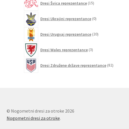
Dresi Švica reprezentance
15
izdelkov
0
Dresi Ukrajini reprezentance
0
izdelkov
20
Dresi Urugvaj reprezentance
20
izdelkov
3
Dresi Wales reprezentance
3
izdelki
82
Dresi Združene države reprezentance
82
izdelkov
© Nogometni dresi za otroke 2026
Nogometni dresi za otroke
.