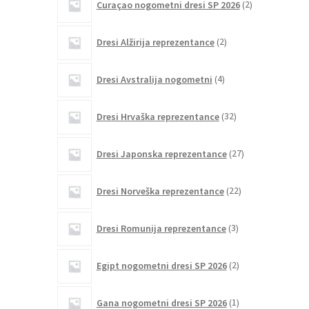
Curaçao nogometni dresi SP 2026
2
izdelka
2
Dresi Alžirija reprezentance
2
izdelka
4
Dresi Avstralija nogometni
4
izdelki
32
Dresi Hrvaška reprezentance
32
izdelkov
27
Dresi Japonska reprezentance
27
izdelkov
22
Dresi Norveška reprezentance
22
izdelkov
3
Dresi Romunija reprezentance
3
izdelki
2
Egipt nogometni dresi SP 2026
2
izdelka
1
Gana nogometni dresi SP 2026
1
izdelek