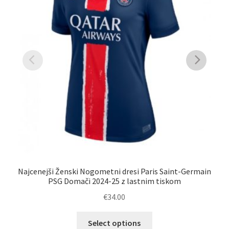
N
Najcenejši Ženski Nogometni dresi Paris Saint-Germain
PSG Domači 2024-25 z lastnim tiskom
€
34.00
Ta
Select options