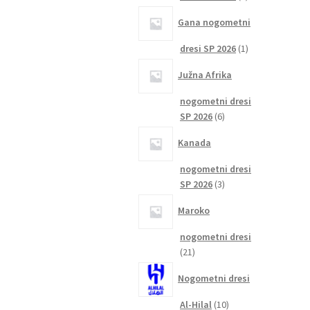
izdelka
Gana nogometni
1
dresi SP 2026
1
izdelek
Južna Afrika
nogometni dresi
6
SP 2026
6
izdelkov
Kanada
nogometni dresi
3
SP 2026
3
izdelki
Maroko
nogometni dresi
21
21
izdelkov
Nogometni dresi
10
Al-Hilal
10