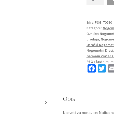
Nogometni
dresi
Paris
Saint-
Šifra:
PSG_70680
Kategoriji:
Nogome
Germain
Oznake:
Nogometn
PSG
prodaja
,
Nogomet
Domači
Otroški Nogometn
2023
Nogometni Dresi
Kratek
Germain Vratar 
Rokav
PSG z lastnim i
Fa
T
+
Kratke
ce
wi
hlače
b
tt
Di
o
er
MARiA
Opis
11
o
s
količina
k
Nasveti za nogavice: Majica ne