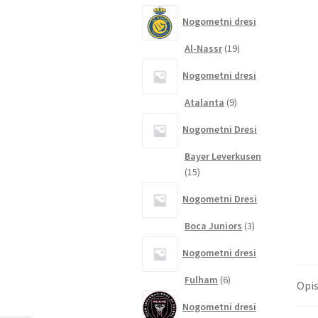
izdelkov
Nogometni dresi
19
Al-Nassr
19
izdelkov
Nogometni dresi
9
Atalanta
9
izdelkov
Nogometni Dresi
Bayer Leverkusen
15
15
izdelkov
Nogometni Dresi
3
Boca Juniors
3
izdelki
Nogometni dresi
6
Fulham
6
Opi
izdelkov
Nogometni dresi