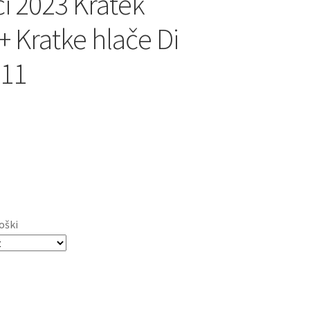
 2023 Kratek
+ Kratke hlače Di
 11
oški