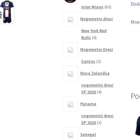
Dod
83
Inter Miami
83
izdelkov
Nogometni dresi
Mnen
New York Red
4
Bulls
4
izdelki
Nogometni Dresi
2
Santos
2
izdelka
Nova Zelandija
nogometni dresi
4
SP 2026
4
Po
izdelki
Panama
nogometni dresi
3
SP 2026
3
izdelki
Senegal