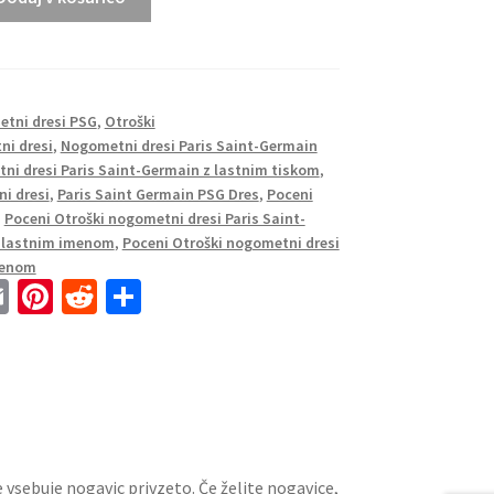
tni dresi PSG
,
Otroški
i dresi
,
Nogometni dresi Paris Saint-Germain
ni dresi Paris Saint-Germain z lastnim tiskom
,
i dresi
,
Paris Saint Germain PSG Dres
,
Poceni
,
Poceni Otroški nogometni dresi Paris Saint-
z lastnim imenom
,
Poceni Otroški nogometni dresi
menom
E
Pi
R
S
m
nt
e
h
ai
er
d
ar
l
es
di
e
t
t
 vsebuje nogavic privzeto. Če želite nogavice,