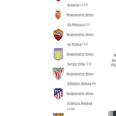
230
Arsenal
230
izdelkov
Nogometni dresi
3
AS Monaco
3
izdelki
Nogometni dresi
72
As Roma
72
izdelkov
Nogometni Dresi
N
ko
15
Aston Villa
15
PS
izdelkov
Nogometni dresi
6
Athletic Bilbao
6
izdelkov
Nogometni dresi
Atletico Madrid
104
104
izdelki