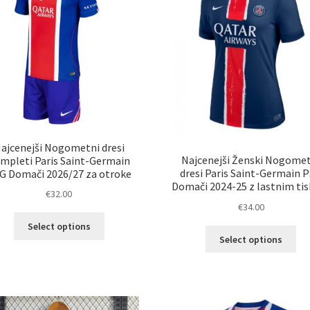
izberete
na
na
str
strani
izd
izdelka
ajcenejši Nogometni dresi
Najcenejši Ženski Nogome
mpleti Paris Saint-Germain
dresi Paris Saint-Germain 
G Domači 2026/27 za otroke
Domači 2024-25 z lastnim ti
€
32.00
€
34.00
Ta
Select options
Ta
izdelek
Select options
izd
ima
im
več
ve
različic.
razl
Možnosti
Mož