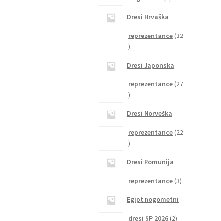
izdelki
Dresi Hrvaška
reprezentance
32
32
izdelkov
Dresi Japonska
reprezentance
27
27
izdelkov
Dresi Norveška
reprezentance
22
22
izdelkov
Dresi Romunija
3
reprezentance
3
izdelki
Egipt nogometni
2
dresi SP 2026
2