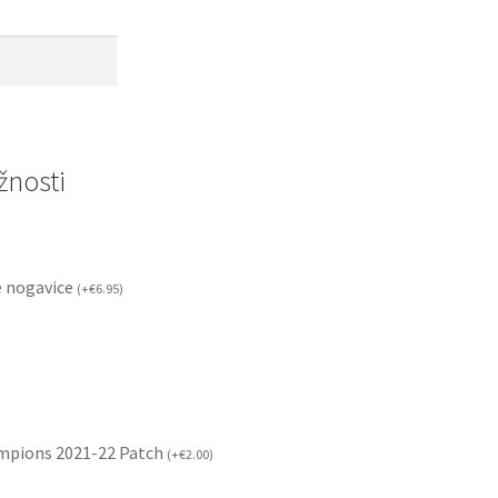
nosti
 nogavice
(
+
€
6.95
)
mpions 2021-22 Patch
(
+
€
2.00
)