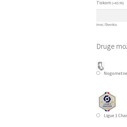
Tiskom
(
+
€
5.95
)
Imei / Številka
Druge mož
Nogometne
Ligue 1 Cha