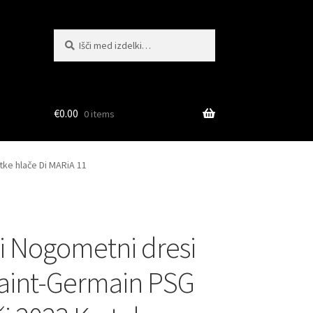
Išči:
Iskanje
€
0.00
0 items
tke hlače Di MARiA 11
i Nogometni dresi
Saint-Germain PSG