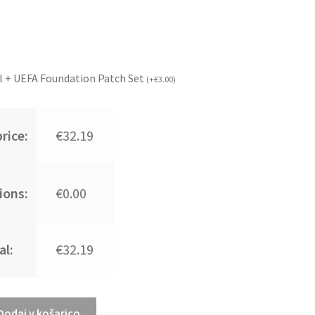
l + UEFA Foundation Patch Set
(
+
€
3.00
)
rice:
€32.19
ions:
€0.00
al:
€32.19
Dodaj v košarico