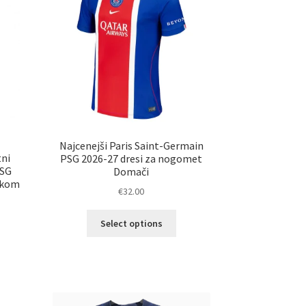
na
strani
ani
izdelka
elka
Najcenejši Paris Saint-Germain
tni
PSG 2026-27 dresi za nogomet
PSG
Domači
skom
€
32.00
Ta
Select options
izdelek
elek
ima
a
več
č
različic.
ičic.
Možnosti
nosti