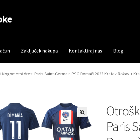
oke
račun
Zaključek nakupa
Kontaktiraj nas
Blog
čun
Trgovina
Zaključek nakupa
i Nogometni dresi Paris Saint-Germain PSG Domači 2023 Kratek Rokav + Kra
Otrošk
Paris 