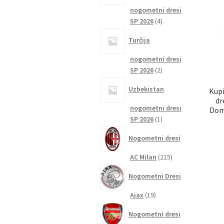
nogometni dresi
4
SP 2026
4
izdelki
Turčija
nogometni dresi
2
SP 2026
2
izdelka
Uzbekistan
Kupi
dr
nogometni dresi
Dom
1
SP 2026
1
izdelek
Nogometni dresi
215
AC Milan
215
izdelkov
Nogometni Dresi
19
Ajax
19
izdelkov
Nogometni dresi