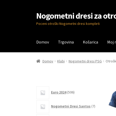
Nogometni dresi za otr
Skip
Skip
to
to
Poceni otroški Nogometni dresi kompleti
navigation
content
Domov
Trgovina
Košarica
Moj 
Domov
Blog
Kontaktiraj nas
Košarica
Moj ra
Domov
Klubi
Nogometni dresi PSG
Otrošk
506
Euro 2024
506
izdelkov
7
Nogometni Dresi Santos
7
izdelkov