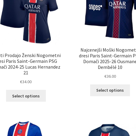
Najcenejši Moški Nogomet
ti Prodajo Ženski Nogometni
dresi Paris Saint-Germain 
esi Paris Saint-Germain PSG
Domači 2025-26 Ousman
ači 2024-25 Lucas Hernandez
Dembélé 10
21
€
36.00
€
34.00
Ta
Select options
Ta
izd
Select options
izdelek
im
ima
ve
več
razl
različic.
Mož
Možnosti
lah
lahko
izb