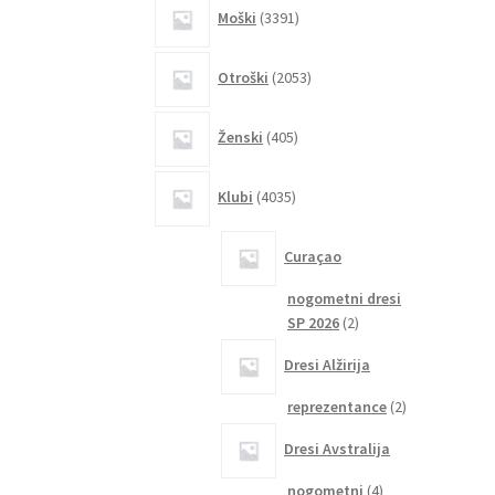
3391
Moški
3391
izdelkov
2053
Otroški
2053
izdelkov
405
Ženski
405
izdelkov
4035
Klubi
4035
izdelkov
Curaçao
nogometni dresi
2
SP 2026
2
izdelka
Dresi Alžirija
2
reprezentance
2
izdelka
Dresi Avstralija
4
nogometni
4