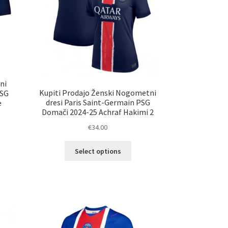
ni
Kupiti Prodajo Ženski Nogometni
PSG
dresi Paris Saint-Germain PSG
e
Domači 2024-25 Achraf Hakimi 2
€
34.00
Ta
Select options
izdelek
elek
ima
a
več
č
različic.
ičic.
Možnosti
nosti
lahko
ko
izberete
erete