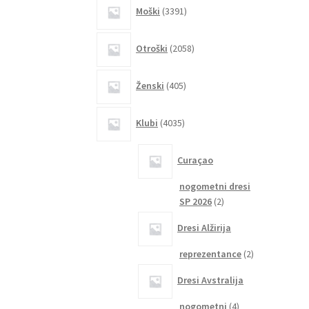
3391
Moški
3391
izdelkov
2058
Otroški
2058
izdelkov
405
Ženski
405
izdelkov
4035
Klubi
4035
izdelkov
Curaçao
nogometni dresi
2
SP 2026
2
izdelka
Dresi Alžirija
2
reprezentance
2
izdelka
Dresi Avstralija
4
nogometni
4