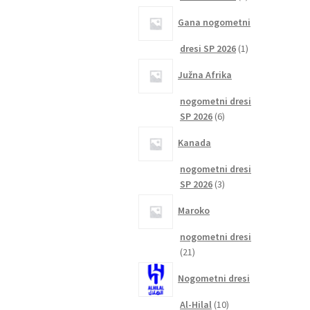
izdelka
Gana nogometni
1
dresi SP 2026
1
izdelek
Južna Afrika
nogometni dresi
6
SP 2026
6
izdelkov
Kanada
nogometni dresi
3
SP 2026
3
izdelki
Maroko
nogometni dresi
21
21
izdelkov
Nogometni dresi
10
Al-Hilal
10