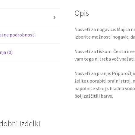
o
er
Opis
o
s
k
Nasveti za nogavice: Majica ne
atne podrobnosti
izberite možnosti nogavic, da 
Nasveti za tiskom: Če sta ime i
ja (0)
vam tega ni treba več vnašati.
Nasveti za pranje: Priporočlj
želite uporabiti pralni stroj, 
napolnite stroj s hladno vodo
bolj zaščitili barve.
dobni izdelki