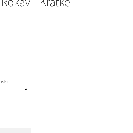
 Rokav + Kratke
oški