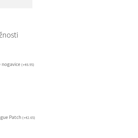
nosti
 nogavice
(
+
€
6.95
)
ague Patch
(
+
€
2.65
)