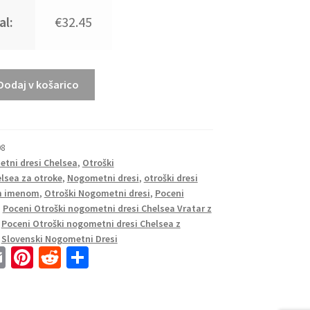
al:
€32.45
Dodaj v košarico
08
tni dresi Chelsea
,
Otroški
elsea za otroke
,
Nogometni dresi
,
otroški dresi
im imenom
,
Otroški Nogometni dresi
,
Poceni
,
Poceni Otroški nogometni dresi Chelsea Vratar z
,
Poceni Otroški nogometni dresi Chelsea z
,
Slovenski Nogometni Dresi
E
Pi
R
S
m
nt
e
h
ai
er
d
ar