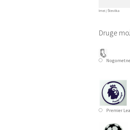
Imei / Številka
Druge mož
Nogometne
Premier Le