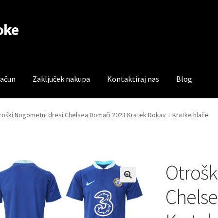
oke
račun
Zaključek nakupa
Kontaktiraj nas
Blog
čun
Trgovina
Zaključek nakupa
roški Nogometni dresi Chelsea Domači 2023 Kratek Rokav + Kratke hlače
Otrošk
Chelse