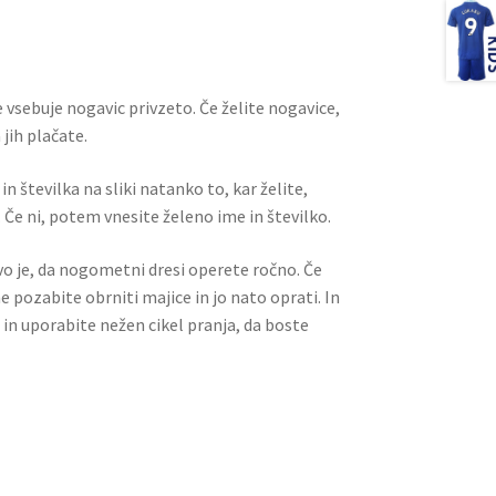
l
es
di
e
t
t
 vsebuje nogavic privzeto. Če želite nogavice,
jih plačate.
n številka na sliki natanko to, kar želite,
 Če ni, potem vnesite želeno ime in številko.
ivo je, da nogometni dresi operete ročno. Če
ne pozabite obrniti majice in jo nato oprati. In
 in uporabite nežen cikel pranja, da boste