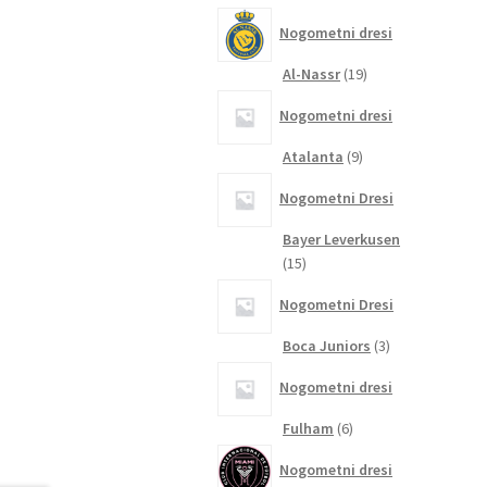
izdelkov
Nogometni dresi
19
Al-Nassr
19
izdelkov
Nogometni dresi
9
Atalanta
9
izdelkov
Nogometni Dresi
Bayer Leverkusen
15
15
izdelkov
Nogometni Dresi
3
Boca Juniors
3
izdelki
Nogometni dresi
6
Fulham
6
izdelkov
Nogometni dresi