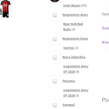
83
Inter Miami
83
izdelkov
Opi
Nogometni dresi
New York Red
Dod
4
Bulls
4
izdelki
Nogometni Dresi
Mnen
2
Santos
2
izdelka
Nova Zelandija
nogometni dresi
4
SP 2026
4
izdelki
Panama
nogometni dresi
3
SP 2026
3
Po
izdelki
Senegal