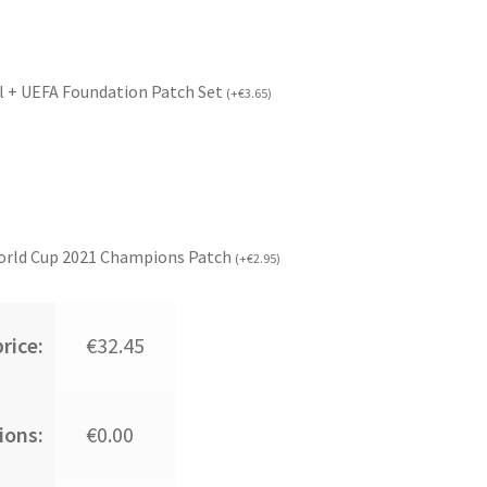
l + UEFA Foundation Patch Set
(
+
€
3.65
)
orld Cup 2021 Champions Patch
(
+
€
2.95
)
rice:
€32.45
ions:
€0.00