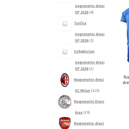
nogometni dresi
4
SP 2026
4
izdelki
Turčija
nogometni dresi
2
SP 2026
2
izdelka
Uzbekistan
nogometni dresi
1
SP 2026
1
izdelek
Na
Nogometni dresi
dre
215
AC Milan
215
izdelkov
Nogometni Dresi
19
Ajax
19
izdelkov
Nogometni dresi