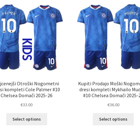
jcenejši Otroški Nogometni
Kupiti Prodajo Moški Nogom
si kompleti Cole Palmer #10
dresi kompleti Mykhailo Mu
Chelsea Domači 2025-26
#10 Chelsea Domači 2025-
€
33.00
€
36.00
Ta
Ta
Select options
Select options
izdelek
izd
ima
im
več
ve