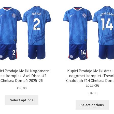
različic.
razl
Možnosti
Mož
lahko
lah
izberete
izb
na
na
strani
str
izdelka
izd
iti Prodajo Moški Nogometni
Kupiti Prodajo Moški dresi 
resi kompleti Axel Disasi #2
nogomet kompleti Trevo
Chelsea Domači 2025-26
Chalobah #14 Chelsea Dom
2025-26
€
36.00
€
36.00
Ta
Select options
Ta
izdelek
Select options
izd
ima
im