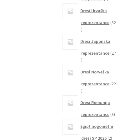
izdelki
Dresi Hrvaška
reprezentance
32
32
izdelkov
Dresi Japonska
reprezentance
27
27
izdelkov
Dresi Norveška
reprezentance
22
22
izdelkov
Dresi Romunija
3
reprezentance
3
izdelki
Egipt nogometni
2
dresi SP 2026
2