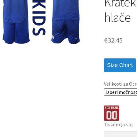
Kratek
hlače
€
32.45
Size Chart
Velikosti za Otr
Tiskom
(
+
€
5.95
)