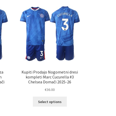
ičic.
različic.
nosti
Možnosti
ko
lahko
erete
izberete
na
ani
strani
elka
izdelka
za
Kupiti Prodajo Nogometni dresi
h
kompleti Marc Cucurella #3
ači
Chelsea Domači 2025-26
€
36.00
Ta
Select options
izdelek
elek
ima
a