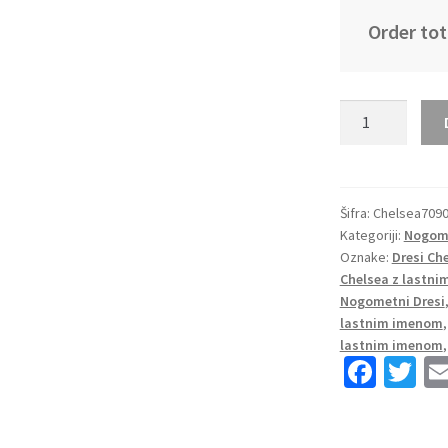
Order tot
Otroški
Nogometni
dresi
Chelsea
Domači
Šifra:
Chelsea709
Kategoriji:
Nogome
2023
Oznake:
Dresi Ch
Kratek
Chelsea z lastn
Rokav
Nogometni Dresi
+
lastnim imenom
Kratke
lastnim imenom
hlače
Fa
T
količina
ce
wi
b
tt