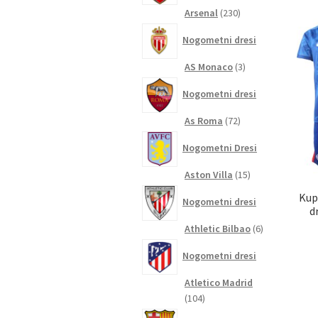
230
Arsenal
230
izdelkov
Nogometni dresi
3
AS Monaco
3
izdelki
Nogometni dresi
72
As Roma
72
izdelkov
Nogometni Dresi
15
Aston Villa
15
izdelkov
Kup
Nogometni dresi
d
6
Athletic Bilbao
6
izdelkov
Nogometni dresi
Atletico Madrid
104
104
izdelki