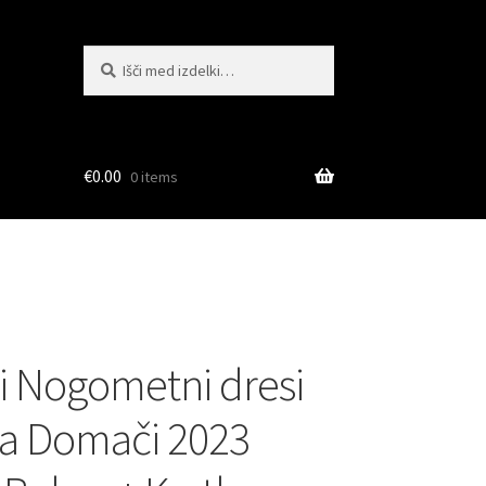
Išči:
Iskanje
€
0.00
0 items
i Nogometni dresi
a Domači 2023