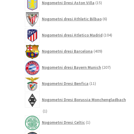
Nogometni Dresi Aston Villa
15
izdelkov
6
Nogometni dresi Athletic Bilbao
6
izdelkov
104
Nogometni dresi Atletico Madrid
104
izdelki
409
Nogometni dresi Barcelona
409
izdelkov
207
Nogometni dresi Bayern Munich
207
izdelkov
11
Nogometni Dresi Benfica
11
izdelkov
Nogometni Dresi Borussia Monchengladbach
1
1
izdelek
1
Nogometni Dresi Celtic
1
izdelek