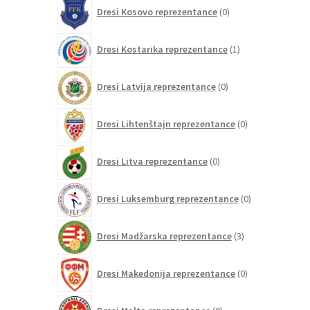
0
Dresi Kosovo reprezentance
0
izdelkov
1
Dresi Kostarika reprezentance
1
izdelek
0
Dresi Latvija reprezentance
0
izdelkov
0
Dresi Lihtenštajn reprezentance
0
izdelkov
0
Dresi Litva reprezentance
0
izdelkov
0
Dresi Luksemburg reprezentance
0
izdelkov
3
Dresi Madžarska reprezentance
3
izdelki
0
Dresi Makedonija reprezentance
0
izdelkov
0