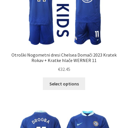
strani
izdelka
Otroški Nogometni dresi Chelsea Domači 2023 Kratek
Rokav + Kratke hlače WERNER 11
€
32.45
Ta
Select options
izdelek
ima
več
različic.
Možnosti
lahko