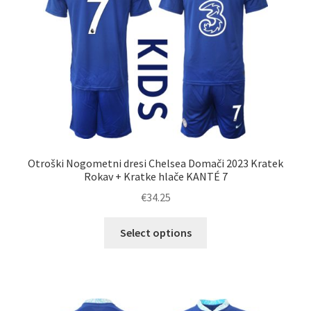
Otroški Nogometni dresi Chelsea Domači 2023 Kratek
Rokav + Kratke hlače KANTÉ 7
€
34.25
Ta
Select options
izdelek
ima
več
različic.