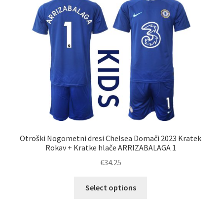
Možnosti
lahko
izberete
na
strani
izdelka
Otroški Nogometni dresi Chelsea Domači 2023 Kratek
Rokav + Kratke hlače ARRIZABALAGA 1
€
34.25
Ta
Select options
izdelek
ima
več