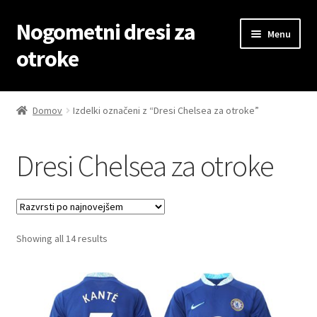
Nogometni dresi za
Skip
Skip
Menu
to
to
otroke
navigation
content
Domov
Domov
Izdelki označeni z “Dresi Chelsea za otroke”
Blog
Dresi Chelsea za otroke
Kontaktiraj nas
Košarica
Sorted
Showing all 14 results
Moj račun
by
latest
Trgovina
Zaključek nakupa