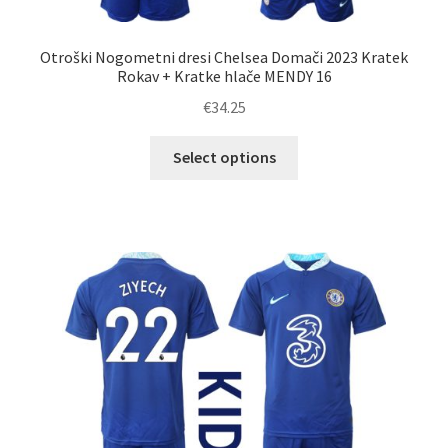
Otroški Nogometni dresi Chelsea Domači 2023 Kratek
Rokav + Kratke hlače MENDY 16
€
34.25
Ta
Select options
izdelek
ima
več
različic.
Možnosti
lahko
izberete
na
strani
izdelka