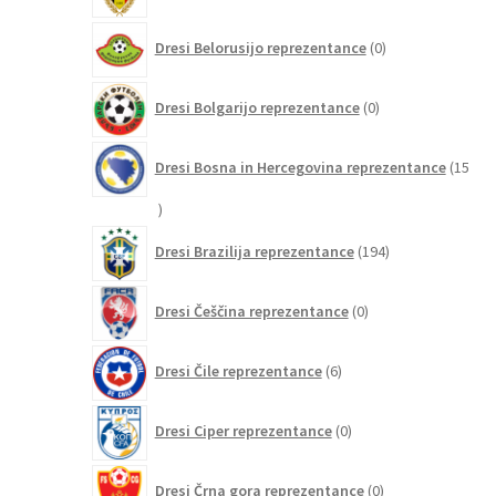
0
Dresi Belorusijo reprezentance
0
izdelkov
0
Dresi Bolgarijo reprezentance
0
izdelkov
Dresi Bosna in Hercegovina reprezentance
15
15
izdelkov
194
Dresi Brazilija reprezentance
194
izdelkov
0
Dresi Češčina reprezentance
0
izdelkov
6
Dresi Čile reprezentance
6
izdelkov
0
Dresi Ciper reprezentance
0
izdelkov
0
Dresi Črna gora reprezentance
0