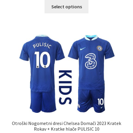
Ta
Select options
izdelek
ima
več
različic.
Možnosti
lahko
izberete
na
strani
izdelka
Otroški Nogometni dresi Chelsea Domači 2023 Kratek
Rokav + Kratke hlače PULISIC 10