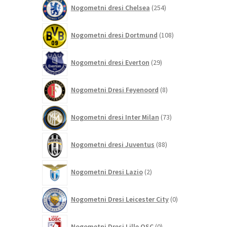
254
Nogometni dresi Chelsea
254
izdelkov
108
Nogometni dresi Dortmund
108
izdelkov
29
Nogometni dresi Everton
29
izdelkov
8
Nogometni Dresi Feyenoord
8
izdelkov
73
Nogometni dresi Inter Milan
73
izdelkov
88
Nogometni dresi Juventus
88
izdelkov
2
Nogometni Dresi Lazio
2
izdelka
0
Nogometni Dresi Leicester City
0
izdelkov
0
Nogometni Dresi Lille OSC
0