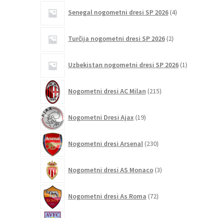
4
Senegal nogometni dresi SP 2026
4
izdelki
2
Turčija nogometni dresi SP 2026
2
izdelka
1
Uzbekistan nogometni dresi SP 2026
1
izdelek
215
Nogometni dresi AC Milan
215
izdelkov
19
Nogometni Dresi Ajax
19
izdelkov
230
Nogometni dresi Arsenal
230
izdelkov
3
Nogometni dresi AS Monaco
3
izdelki
72
Nogometni dresi As Roma
72
izdelkov
15