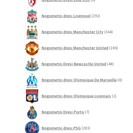
izdelkov
292
Nogometni dresi Liverpool
292
izdelkov
344
Nogometni dresi Manchester City
344
izdelkov
186
Nogometni dresi Manchester United
186
izdelkov
48
Nogometni Dresi Newcastle United
48
izdelkov
0
Nogometni dresi Olympique De Marseille
0
izdelk
2
Nogometni dresi Olympique Lyonnais
2
izdelka
7
Nogometni Dresi Porto
7
izdelkov
283
Nogometni dresi PSG
283
izdelkov