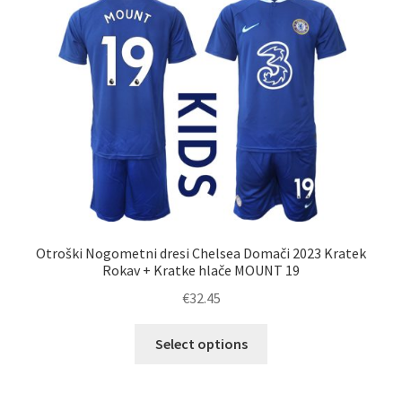
Možnosti
lahko
izberete
na
strani
izdelka
Otroški Nogometni dresi Chelsea Domači 2023 Kratek
Rokav + Kratke hlače MOUNT 19
€
32.45
Ta
Select options
izdelek
ima
več