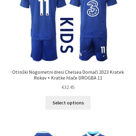
izberete
na
strani
izdelka
Otroški Nogometni dresi Chelsea Domači 2023 Kratek
Rokav + Kratke hlače DROGBA 11
€
32.45
Ta
Select options
izdelek
ima
več
različic.