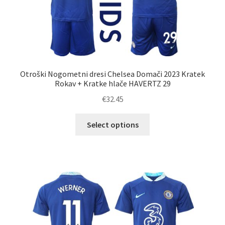
Otroški Nogometni dresi Chelsea Domači 2023 Kratek
Rokav + Kratke hlače HAVERTZ 29
€
32.45
Ta
Select options
izdelek
ima
več
različic.
Možnosti
lahko
izberete
na