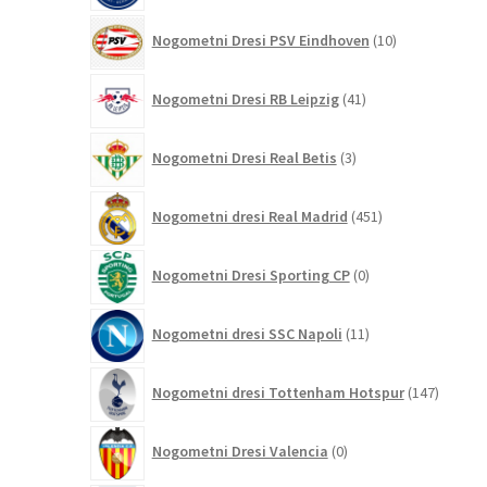
10
Nogometni Dresi PSV Eindhoven
10
izdelkov
41
Nogometni Dresi RB Leipzig
41
izdelkov
3
Nogometni Dresi Real Betis
3
izdelki
451
Nogometni dresi Real Madrid
451
izdelkov
0
Nogometni Dresi Sporting CP
0
izdelkov
11
Nogometni dresi SSC Napoli
11
izdelkov
147
Nogometni dresi Tottenham Hotspur
147
izdelko
0
Nogometni Dresi Valencia
0
izdelkov