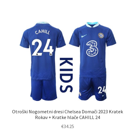
ima
več
različic.
Možnosti
lahko
izberete
na
strani
izdelka
Otroški Nogometni dresi Chelsea Domači 2023 Kratek
Rokav + Kratke hlače CAHILL 24
€
34.25