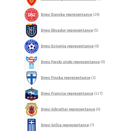
izdelkov
29
Dresi Danska reprezentance
29
izdelkov
5
Dresi Ekvador reprezentance
5
izdelkov
0
Dresi Estonija reprezentance
0
izdelkov
0
Dresi Ferski otoki reprezentance
0
izdelkov
2
Dresi Finska reprezentance
2
izdelka
117
Dresi Francija reprezentance
117
izdelkov
0
Dresi Gibraltar reprezentance
0
izdelkov
7
Dresi Grčija reprezentance
7
izdelkov