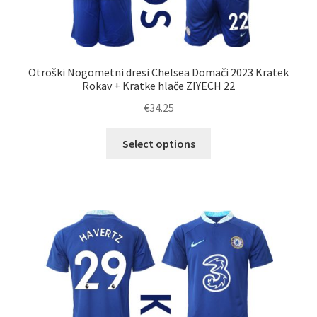
Otroški Nogometni dresi Chelsea Domači 2023 Kratek
Rokav + Kratke hlače ZIYECH 22
€
34.25
Ta
Select options
izdelek
ima
več
različic.
Možnosti
lahko
izberete
na
strani
izdelka