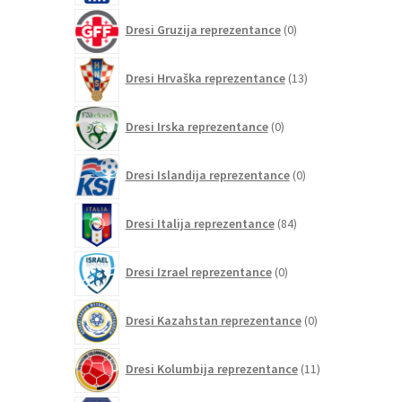
0
Dresi Gruzija reprezentance
0
izdelkov
13
Dresi Hrvaška reprezentance
13
izdelkov
0
Dresi Irska reprezentance
0
izdelkov
0
Dresi Islandija reprezentance
0
izdelkov
84
Dresi Italija reprezentance
84
izdelkov
0
Dresi Izrael reprezentance
0
izdelkov
0
Dresi Kazahstan reprezentance
0
izdelkov
11
Dresi Kolumbija reprezentance
11
izdelkov