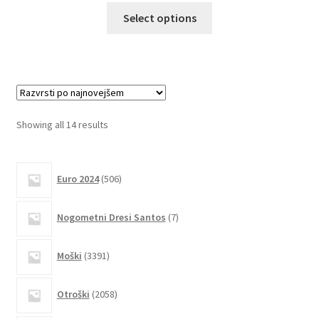
Ta
Select options
izdelek
ima
več
različic.
Možnosti
lahko
Sorted
Showing all 14 results
izberete
by
na
latest
506
strani
Euro 2024
506
izdelkov
izdelka
7
Nogometni Dresi Santos
7
izdelkov
3391
Moški
3391
izdelkov
2058
Otroški
2058
izdelkov