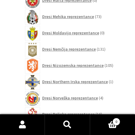
Dresi Malta reprezentance
0
izdelkov
73
Dresi Mehika reprezentance
73
izdelkov
0
Dresi Moldavijo reprezentance
0
izdelkov
131
Dresi Nemčija reprezentance
131
izdelkov
105
Dresi Nizozemska reprezentance
105
izdelkov
1
Dresi Northern Irska reprezentance
1
izdelek
4
Dresi Norveška reprezentance
4
izdelki
16
Dresi Poljska reprezentance
16
izdelkov
0
160
Išči:
Iskanje
Dresi Portugalska reprezentance
160
izdelkov