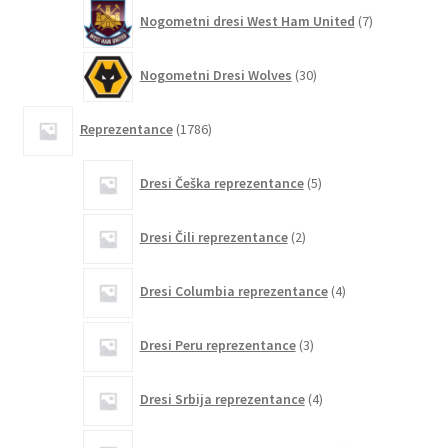
7
Nogometni dresi West Ham United
7
izdelkov
30
Nogometni Dresi Wolves
30
izdelkov
1786
Reprezentance
1786
izdelkov
5
Dresi Češka reprezentance
5
izdelkov
2
Dresi Čili reprezentance
2
izdelka
4
Dresi Columbia reprezentance
4
izdelki
3
Dresi Peru reprezentance
3
izdelki
4
Dresi Srbija reprezentance
4
izdelki
6