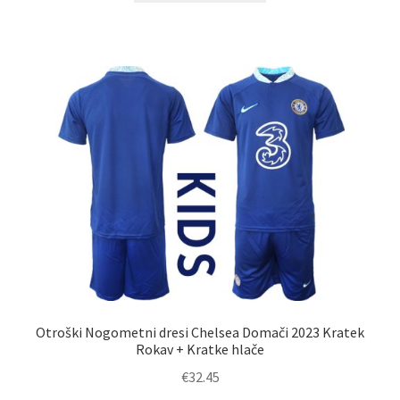
ima
več
različic.
Možnosti
lahko
izberete
na
strani
izdelka
Otroški Nogometni dresi Chelsea Domači 2023 Kratek
Rokav + Kratke hlače
€
32.45