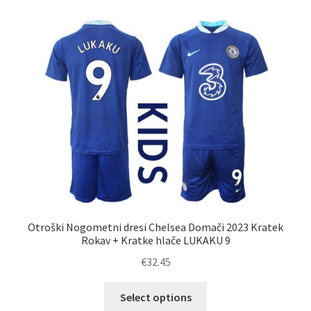
različic.
Možnosti
lahko
izberete
na
strani
izdelka
Otroški Nogometni dresi Chelsea Domači 2023 Kratek
Rokav + Kratke hlače LUKAKU 9
€
32.45
Ta
Select options
izdelek