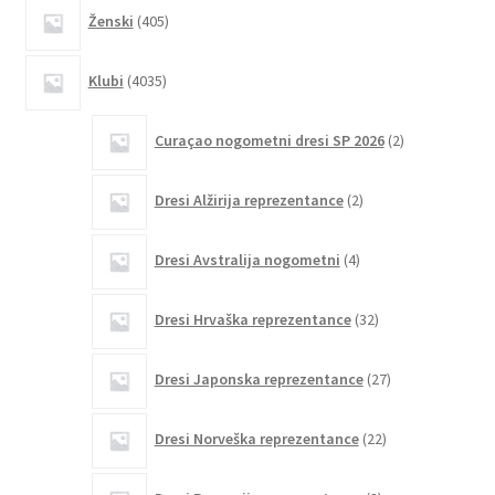
405
Ženski
405
izdelkov
4035
Klubi
4035
izdelkov
2
Curaçao nogometni dresi SP 2026
2
izdelka
2
Dresi Alžirija reprezentance
2
izdelka
4
Dresi Avstralija nogometni
4
izdelki
32
Dresi Hrvaška reprezentance
32
izdelkov
27
Dresi Japonska reprezentance
27
izdelkov
22
Dresi Norveška reprezentance
22
izdelkov
3