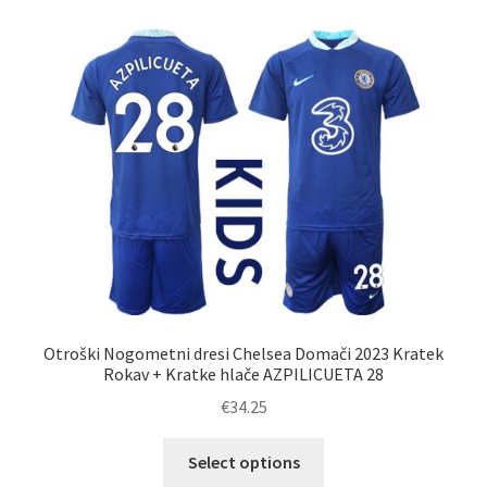
različic.
Možnosti
lahko
izberete
na
strani
izdelka
Otroški Nogometni dresi Chelsea Domači 2023 Kratek
Rokav + Kratke hlače AZPILICUETA 28
€
34.25
Ta
Select options
izdelek