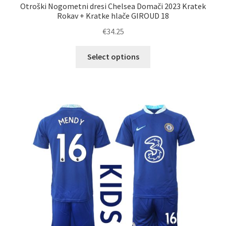
Otroški Nogometni dresi Chelsea Domači 2023 Kratek
Rokav + Kratke hlače GIROUD 18
€
34.25
Ta
Select options
izdelek
ima
več
različic.
Možnosti
lahko
izberete
na
strani
izdelka