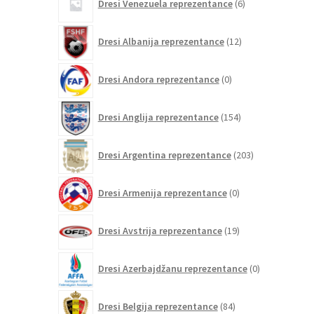
Dresi Venezuela reprezentance
6
izdelkov
12
Dresi Albanija reprezentance
12
izdelkov
0
Dresi Andora reprezentance
0
izdelkov
154
Dresi Anglija reprezentance
154
izdelkov
203
Dresi Argentina reprezentance
203
izdelki
0
Dresi Armenija reprezentance
0
izdelkov
19
Dresi Avstrija reprezentance
19
izdelkov
0
Dresi Azerbajdžanu reprezentance
0
izdelkov
84
Dresi Belgija reprezentance
84
izdelkov