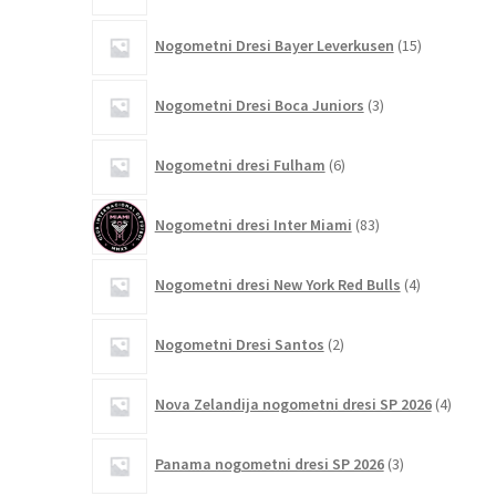
15
Nogometni Dresi Bayer Leverkusen
15
izdelkov
3
Nogometni Dresi Boca Juniors
3
izdelki
6
Nogometni dresi Fulham
6
izdelkov
83
Nogometni dresi Inter Miami
83
izdelkov
4
Nogometni dresi New York Red Bulls
4
izdelki
2
Nogometni Dresi Santos
2
izdelka
4
Nova Zelandija nogometni dresi SP 2026
4
izdelki
3
Panama nogometni dresi SP 2026
3
izdelki