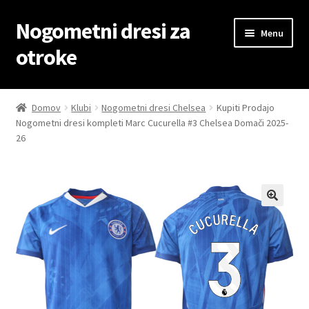
Nogometni dresi za
Skip
Skip
Menu
to
to
otroke
navigation
content
Domov
Domov
Klubi
Nogometni dresi Chelsea
Kupiti Prodajo
Nogometni dresi kompleti Marc Cucurella #3 Chelsea Domači 2025-
Blog
26
Kontaktiraj nas
Košarica
Moj račun
Trgovina
Zaključek nakupa