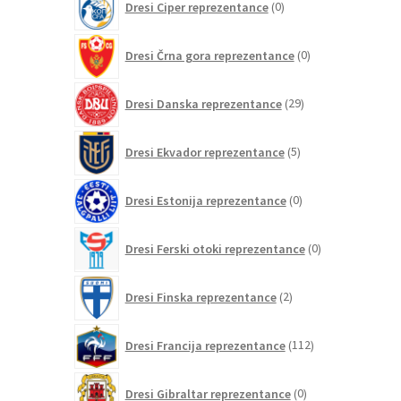
Dresi Ciper reprezentance
0
izdelkov
0
Dresi Črna gora reprezentance
0
izdelkov
29
Dresi Danska reprezentance
29
izdelkov
5
Dresi Ekvador reprezentance
5
izdelkov
0
Dresi Estonija reprezentance
0
izdelkov
0
Dresi Ferski otoki reprezentance
0
izdelkov
2
Dresi Finska reprezentance
2
izdelka
112
Dresi Francija reprezentance
112
izdelkov
0
Dresi Gibraltar reprezentance
0