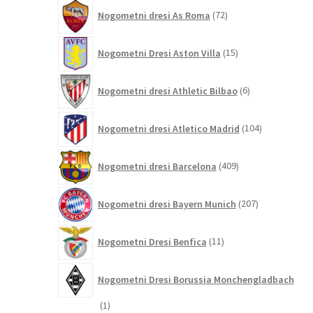
72
Nogometni dresi As Roma
72
izdelkov
15
Nogometni Dresi Aston Villa
15
izdelkov
6
Nogometni dresi Athletic Bilbao
6
izdelkov
104
Nogometni dresi Atletico Madrid
104
izdelki
409
Nogometni dresi Barcelona
409
izdelkov
207
Nogometni dresi Bayern Munich
207
izdelkov
11
Nogometni Dresi Benfica
11
izdelkov
Nogometni Dresi Borussia Monchengladbach
1
1