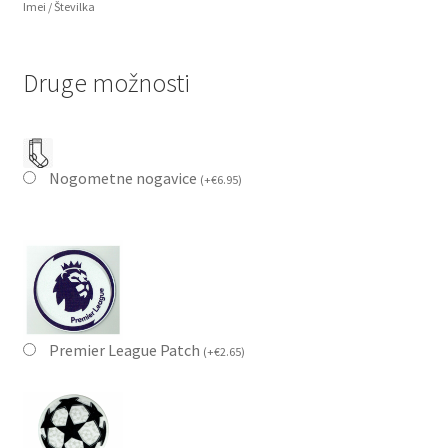
Imei / Številka
Druge možnosti
Nogometne nogavice
(
+
€
6.95
)
Premier League Patch
(
+
€
2.65
)