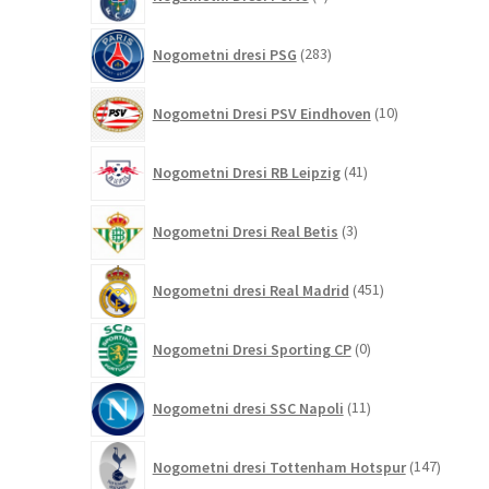
izdelkov
283
Nogometni dresi PSG
283
izdelkov
10
Nogometni Dresi PSV Eindhoven
10
izdelkov
41
Nogometni Dresi RB Leipzig
41
izdelkov
3
Nogometni Dresi Real Betis
3
izdelki
451
Nogometni dresi Real Madrid
451
izdelkov
0
Nogometni Dresi Sporting CP
0
izdelkov
11
Nogometni dresi SSC Napoli
11
izdelkov
147
Nogometni dresi Tottenham Hotspur
147
izdelko