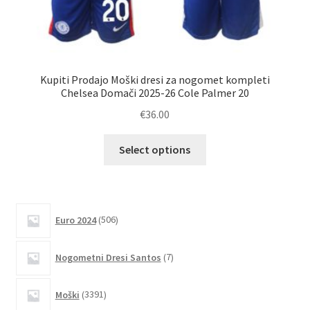
Kupiti Prodajo Moški dresi za nogomet kompleti
N
Chelsea Domači 2025-26 Cole Palmer 20
€
36.00
Ta
Select options
izdelek
ima
več
različic.
506
Euro 2024
506
izdelkov
Možnosti
lahko
7
Nogometni Dresi Santos
7
izberete
izdelkov
na
3391
Moški
3391
strani
izdelkov