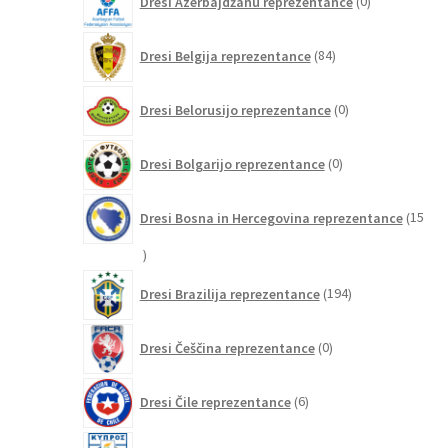
Dresi Azerbajdžanu reprezentance
0
izdelkov
84
Dresi Belgija reprezentance
84
izdelkov
0
Dresi Belorusijo reprezentance
0
izdelkov
0
Dresi Bolgarijo reprezentance
0
izdelkov
Dresi Bosna in Hercegovina reprezentance
15
15
izdelkov
194
Dresi Brazilija reprezentance
194
izdelkov
0
Dresi Češčina reprezentance
0
izdelkov
6
Dresi Čile reprezentance
6
izdelkov
0