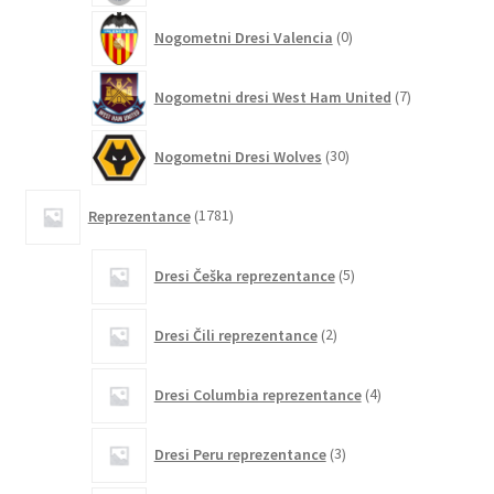
0
Nogometni Dresi Valencia
0
izdelkov
7
Nogometni dresi West Ham United
7
izdelkov
30
Nogometni Dresi Wolves
30
izdelkov
1781
Reprezentance
1781
izdelkov
5
Dresi Češka reprezentance
5
izdelkov
2
Dresi Čili reprezentance
2
izdelka
4
Dresi Columbia reprezentance
4
izdelki
3
Dresi Peru reprezentance
3
izdelki