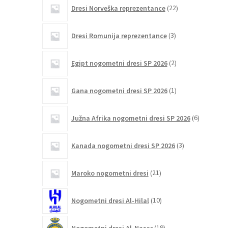
22
Dresi Norveška reprezentance
22
izdelkov
3
Dresi Romunija reprezentance
3
izdelki
2
Egipt nogometni dresi SP 2026
2
izdelka
1
Gana nogometni dresi SP 2026
1
izdelek
6
Južna Afrika nogometni dresi SP 2026
6
izdelkov
3
Kanada nogometni dresi SP 2026
3
izdelki
21
Maroko nogometni dresi
21
izdelkov
10
Nogometni dresi Al-Hilal
10
izdelkov
19
Nogometni dresi Al-Nassr
19