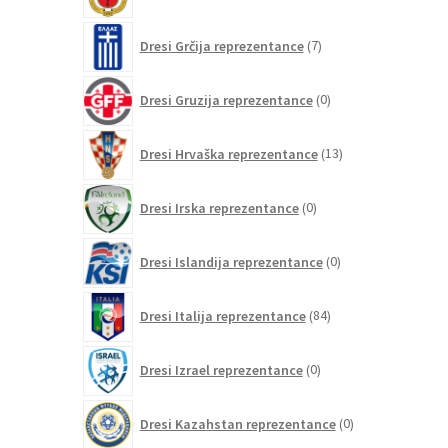
izdelkov
7
Dresi Grčija reprezentance
7
izdelkov
0
Dresi Gruzija reprezentance
0
izdelkov
13
Dresi Hrvaška reprezentance
13
izdelkov
0
Dresi Irska reprezentance
0
izdelkov
0
Dresi Islandija reprezentance
0
izdelkov
84
Dresi Italija reprezentance
84
izdelkov
0
Dresi Izrael reprezentance
0
izdelkov
0
Dresi Kazahstan reprezentance
0
izdelkov