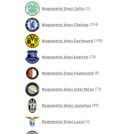
izdelek
1
Nogometni Dresi Celtic
1
izdelek
254
Nogometni dresi Chelsea
254
izdelkov
108
Nogometni dresi Dortmund
108
izdelkov
29
Nogometni dresi Everton
29
izdelkov
8
Nogometni Dresi Feyenoord
8
izdelkov
73
Nogometni dresi Inter Milan
73
izdelkov
88
Nogometni dresi Juventus
88
izdelkov
2
Nogometni Dresi Lazio
2
izdelka
0