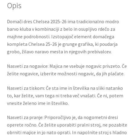
Opis
Domači dres Chelsea 2025-26 ima tradicionalno modro
barvo kluba v kombinaciji z belo in osupljivo rdečo za
majhne podrobnosti. Izstopajoč element domačega
kompleta Chelsea 25-26 je grunge grafika, ki poudarja
grobo, žilavo naravo mesta in njegovih prebivalcev.
Nasveti za nogavice: Majica ne vsebuje nogavic privzeto. Če
želite nogavice, izberite možnosti nogavic, da jih plačate.
Nasveti za tiskom: Če sta ime in številka na sliki natanko
to, kar želite, vam tega ni treba več vnašati. Če ni, potem
vnesite želeno ime in številko.
Nasveti za pranje: Priporočljivo je, da nogometni dresi
operete ročno. Če želite uporabiti pralni stroj, ne pozabite
obrniti majice in jo nato oprati. In napolnite stroj s hladno