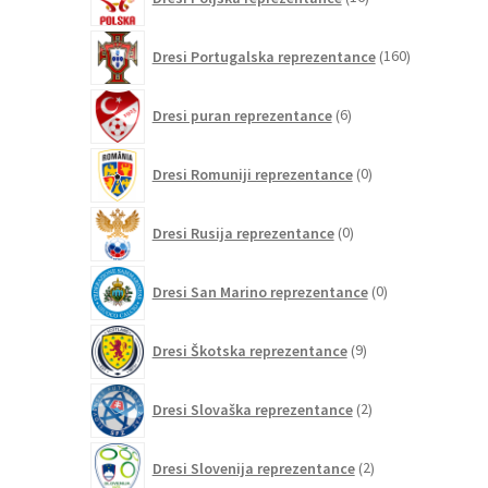
izdelkov
160
Dresi Portugalska reprezentance
160
izdelkov
6
Dresi puran reprezentance
6
izdelkov
0
Dresi Romuniji reprezentance
0
izdelkov
0
Dresi Rusija reprezentance
0
izdelkov
0
Dresi San Marino reprezentance
0
izdelkov
9
Dresi Škotska reprezentance
9
izdelkov
2
Dresi Slovaška reprezentance
2
izdelka
2
Dresi Slovenija reprezentance
2
izdelka