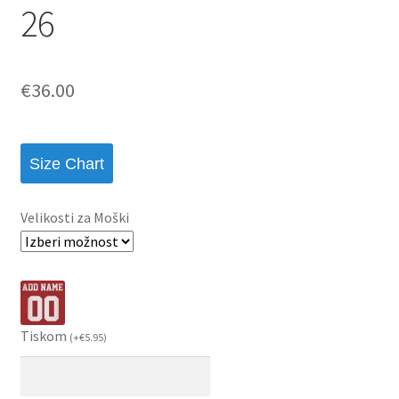
26
€
36.00
Size Chart
Velikosti za Moški
Tiskom
(
+
€
5.95
)