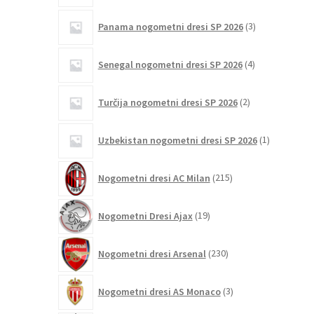
3
Panama nogometni dresi SP 2026
3
izdelki
4
Senegal nogometni dresi SP 2026
4
izdelki
2
Turčija nogometni dresi SP 2026
2
izdelka
1
Uzbekistan nogometni dresi SP 2026
1
izdelek
215
Nogometni dresi AC Milan
215
izdelkov
19
Nogometni Dresi Ajax
19
izdelkov
230
Nogometni dresi Arsenal
230
izdelkov
3
Nogometni dresi AS Monaco
3
izdelki