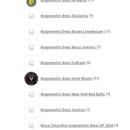
izdelkov
9
Nogometni dresi Atalanta
9
izdelkov
15
Nogometni Dresi Bayer Leverkusen
15
izdelkov
3
Nogometni Dresi Boca Juniors
3
izdelki
6
Nogometni dresi Fulham
6
izdelkov
83
Nogometni dresi Inter Miami
83
izdelkov
4
Nogometni dresi New York Red Bulls
4
izdelki
2
Nogometni Dresi Santos
2
izdelka
4
Nova Zelandija nogometni dresi SP 2026
4
izdelki