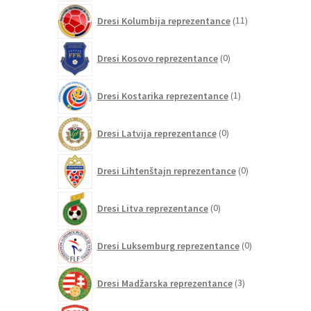
11
Dresi Kolumbija reprezentance
11
izdelkov
0
Dresi Kosovo reprezentance
0
izdelkov
1
Dresi Kostarika reprezentance
1
izdelek
0
Dresi Latvija reprezentance
0
izdelkov
0
Dresi Lihtenštajn reprezentance
0
izdelkov
0
Dresi Litva reprezentance
0
izdelkov
0
Dresi Luksemburg reprezentance
0
izdelkov
3
Dresi Madžarska reprezentance
3
izdelki