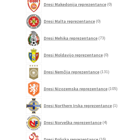
0
Dresi Makedonija reprezentance
0
izdelkov
0
Dresi Malta reprezentance
0
izdelkov
73
Dresi Mehika reprezentance
73
izdelkov
0
Dresi Moldavijo reprezentance
0
izdelkov
131
Dresi Nemčija reprezentance
131
izdelkov
105
Dresi Nizozemska reprezentance
105
izdelkov
1
Dresi Northern Irska reprezentance
1
izdelek
4
Dresi Norveška reprezentance
4
izdelki
16
Dresi Poljska reprezentance
16