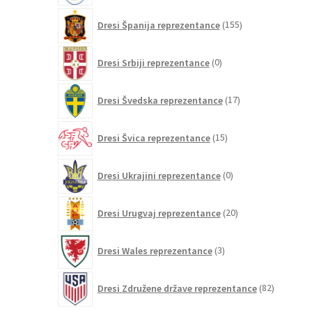
155
Dresi Španija reprezentance
155
izdelkov
0
Dresi Srbiji reprezentance
0
izdelkov
17
Dresi Švedska reprezentance
17
izdelkov
15
Dresi Švica reprezentance
15
izdelkov
0
Dresi Ukrajini reprezentance
0
izdelkov
20
Dresi Urugvaj reprezentance
20
izdelkov
3
Dresi Wales reprezentance
3
izdelki
82
Dresi Združene države reprezentance
82
izdelkov