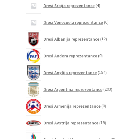
4
Dresi Srbija reprezentance
4
izdelki
6
Dresi Venezuela reprezentance
6
izdelkov
12
Dresi Albanija reprezentance
12
izdelkov
0
Dresi Andora reprezentance
0
izdelkov
154
Dresi Anglija reprezentance
154
izdelkov
203
Dresi Argentina reprezentance
203
izdelki
0
Dresi Armenija reprezentance
0
izdelkov
19
Dresi Avstrija reprezentance
19
izdelkov
0