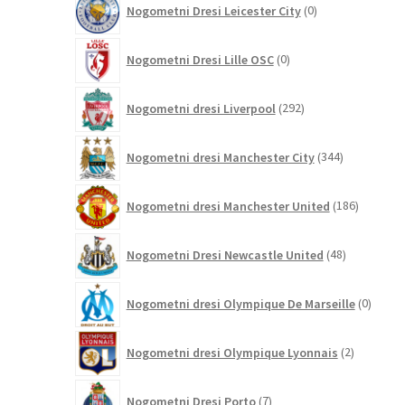
Nogometni Dresi Leicester City
0
izdelkov
0
Nogometni Dresi Lille OSC
0
izdelkov
292
Nogometni dresi Liverpool
292
izdelkov
344
Nogometni dresi Manchester City
344
izdelkov
186
Nogometni dresi Manchester United
186
izdelkov
48
Nogometni Dresi Newcastle United
48
izdelkov
0
Nogometni dresi Olympique De Marseille
0
izdelk
2
Nogometni dresi Olympique Lyonnais
2
izdelka
7
Nogometni Dresi Porto
7