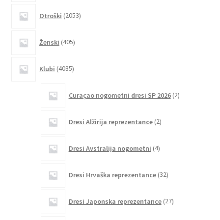
izdelka
2053
Otroški
2053
izdelkov
405
Ženski
405
izdelkov
4035
Klubi
4035
izdelkov
2
Curaçao nogometni dresi SP 2026
2
izdelka
2
Dresi Alžirija reprezentance
2
izdelka
4
Dresi Avstralija nogometni
4
izdelki
32
Dresi Hrvaška reprezentance
32
izdelkov
27
Dresi Japonska reprezentance
27
izdelkov