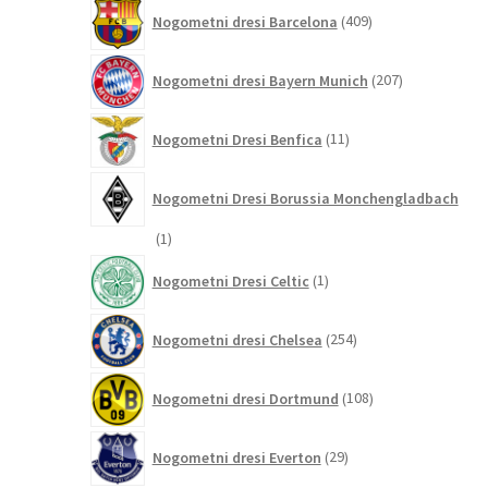
409
Nogometni dresi Barcelona
409
izdelkov
207
Nogometni dresi Bayern Munich
207
izdelkov
11
Nogometni Dresi Benfica
11
izdelkov
Nogometni Dresi Borussia Monchengladbach
1
1
izdelek
1
Nogometni Dresi Celtic
1
izdelek
254
Nogometni dresi Chelsea
254
izdelkov
108
Nogometni dresi Dortmund
108
izdelkov
29
Nogometni dresi Everton
29
izdelkov