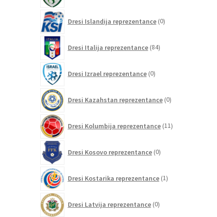
0
Dresi Islandija reprezentance
0
izdelkov
84
Dresi Italija reprezentance
84
izdelkov
0
Dresi Izrael reprezentance
0
izdelkov
0
Dresi Kazahstan reprezentance
0
izdelkov
11
Dresi Kolumbija reprezentance
11
izdelkov
0
Dresi Kosovo reprezentance
0
izdelkov
1
Dresi Kostarika reprezentance
1
izdelek
0
Dresi Latvija reprezentance
0
izdelkov