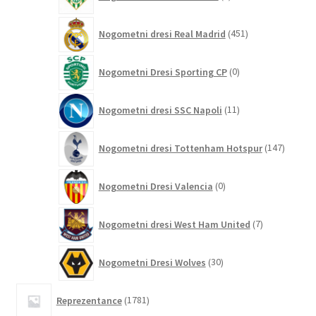
izdelki
451
Nogometni dresi Real Madrid
451
izdelkov
0
Nogometni Dresi Sporting CP
0
izdelkov
11
Nogometni dresi SSC Napoli
11
izdelkov
147
Nogometni dresi Tottenham Hotspur
147
izdelko
0
Nogometni Dresi Valencia
0
izdelkov
7
Nogometni dresi West Ham United
7
izdelkov
30
Nogometni Dresi Wolves
30
izdelkov
1781
Reprezentance
1781
izdelkov