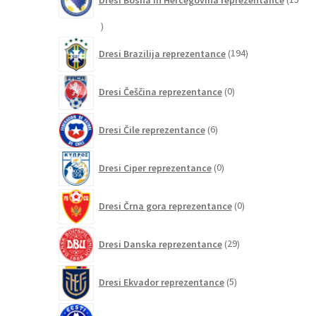
15
izdelkov
194
Dresi Brazilija reprezentance
194
izdelkov
0
Dresi Češčina reprezentance
0
izdelkov
6
Dresi Čile reprezentance
6
izdelkov
0
Dresi Ciper reprezentance
0
izdelkov
0
Dresi Črna gora reprezentance
0
izdelkov
29
Dresi Danska reprezentance
29
izdelkov
5
Dresi Ekvador reprezentance
5
izdelkov
0