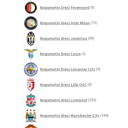
8
Nogometni Dresi Feyenoord
8
izdelkov
73
Nogometni dresi Inter Milan
73
izdelkov
88
Nogometni dresi Juventus
88
izdelkov
2
Nogometni Dresi Lazio
2
izdelka
0
Nogometni Dresi Leicester City
0
izdelkov
0
Nogometni Dresi Lille OSC
0
izdelkov
292
Nogometni dresi Liverpool
292
izdelkov
344
Nogometni dresi Manchester City
344
izdelkov
186