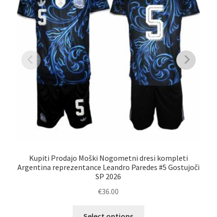
Kupiti Prodajo Moški Nogometni dresi kompleti
Argentina reprezentance Leandro Paredes #5 Gostujoči
Arg
SP 2026
€
36.00
Ta
Select options