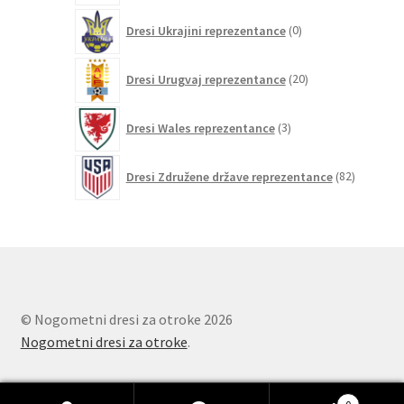
0
Dresi Ukrajini reprezentance
0
izdelkov
20
Dresi Urugvaj reprezentance
20
izdelkov
3
Dresi Wales reprezentance
3
izdelki
82
Dresi Združene države reprezentance
82
izdelkov
© Nogometni dresi za otroke 2026
Nogometni dresi za otroke
.