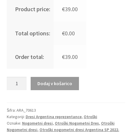
Product price:
€39.00
Total options:
€0.00
Order total:
€39.00
Otroški
Dodaj v košarico
Nogometni
dresi
Argentina
Gostujoči
Šifra:
ARA_70613
Kategoriji:
Dresi Argentina reprezentance
,
Otroški
SP
Oznake:
Nogometni dresi
,
Otroški Nogometni Dres
,
Otroški
2022
Nogometni dresi
,
Otroški nogometni dresi Argentina SP 2022
,
Kratek