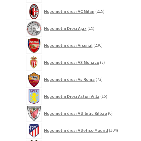
215
Nogometni dresi AC Milan
215
izdelkov
19
Nogometni Dresi Ajax
19
izdelkov
230
Nogometni dresi Arsenal
230
izdelkov
3
Nogometni dresi AS Monaco
3
izdelki
72
Nogometni dresi As Roma
72
izdelkov
15
Nogometni Dresi Aston Villa
15
izdelkov
6
Nogometni dresi Athletic Bilbao
6
izdelkov
104
Nogometni dresi Atletico Madrid
104
izdelki