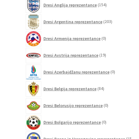
154
Dresi Anglija reprezentance
154
izdelkov
203
Dresi Argentina reprezentance
203
izdelki
0
Dresi Armenija reprezentance
0
izdelkov
19
Dresi Avstrija reprezentance
19
izdelkov
0
Dresi Azerbajdžanu reprezentance
0
izdelkov
84
Dresi Belgija reprezentance
84
izdelkov
0
Dresi Belorusijo reprezentance
0
izdelkov
0
Dresi Bolgarijo reprezentance
0
izdelkov
Dresi Bosna in Hercegovina reprezentance
15