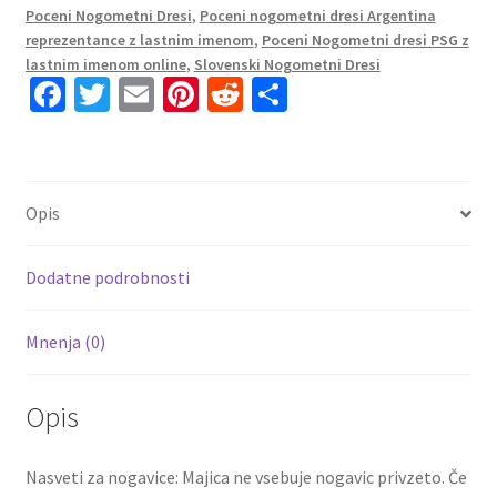
Poceni Nogometni Dresi
,
Poceni nogometni dresi Argentina
Rokav
reprezentance z lastnim imenom
,
Poceni Nogometni dresi PSG z
+
lastnim imenom online
,
Slovenski Nogometni Dresi
Kratke
Fa
T
E
Pi
R
S
hlače
ce
wi
m
nt
e
h
ALVAREZ
b
tt
ai
er
d
ar
9
o
er
l
es
di
e
količina
Opis
o
t
t
k
Dodatne podrobnosti
Mnenja (0)
Opis
Nasveti za nogavice: Majica ne vsebuje nogavic privzeto. Če