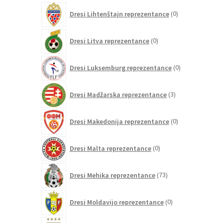
0
Dresi Lihtenštajn reprezentance
0
izdelkov
0
Dresi Litva reprezentance
0
izdelkov
0
Dresi Luksemburg reprezentance
0
izdelkov
3
Dresi Madžarska reprezentance
3
izdelki
0
Dresi Makedonija reprezentance
0
izdelkov
0
Dresi Malta reprezentance
0
izdelkov
73
Dresi Mehika reprezentance
73
izdelkov
0
Dresi Moldavijo reprezentance
0
izdelkov
131