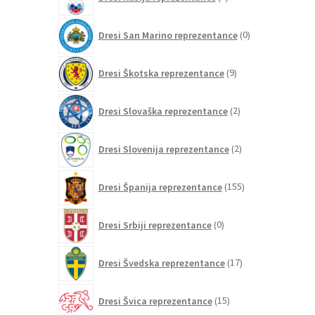
izdelkov
0
Dresi San Marino reprezentance
0
izdelkov
9
Dresi Škotska reprezentance
9
izdelkov
2
Dresi Slovaška reprezentance
2
izdelka
2
Dresi Slovenija reprezentance
2
izdelka
155
Dresi Španija reprezentance
155
izdelkov
0
Dresi Srbiji reprezentance
0
izdelkov
17
Dresi Švedska reprezentance
17
izdelkov
15
Dresi Švica reprezentance
15
izdelkov