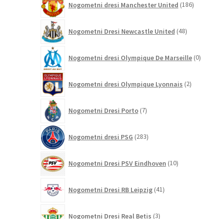
Nogometni dresi Manchester United
186
izdelkov
48
Nogometni Dresi Newcastle United
48
izdelkov
0
Nogometni dresi Olympique De Marseille
0
izdelk
2
Nogometni dresi Olympique Lyonnais
2
izdelka
7
Nogometni Dresi Porto
7
izdelkov
283
Nogometni dresi PSG
283
izdelkov
10
Nogometni Dresi PSV Eindhoven
10
izdelkov
41
Nogometni Dresi RB Leipzig
41
izdelkov
3
Nogometni Dresi Real Betis
3