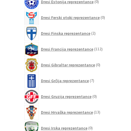
Dresi Estonija reprezentance
0
izdelkov
0
Dresi Ferski otoki reprezentance
0
izdelkov
2
Dresi Finska reprezentance
2
izdelka
112
Dresi Francija reprezentance
112
izdelkov
0
Dresi Gibraltar reprezentance
0
izdelkov
7
Dresi Grčija reprezentance
7
izdelkov
0
Dresi Gruzija reprezentance
0
izdelkov
13
Dresi Hrvaška reprezentance
13
izdelkov
0
Dresi Irska reprezentance
0
izdelkov