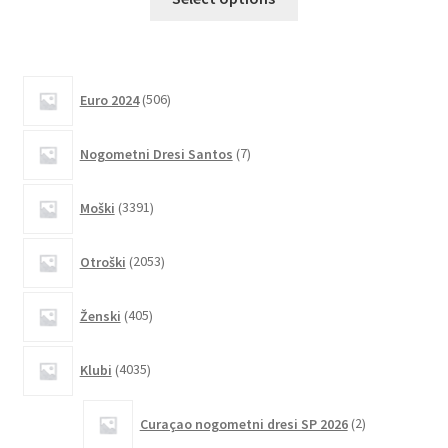
izdelek
ima
več
različic.
506
Euro 2024
506
izdelkov
Možnosti
lahko
7
Nogometni Dresi Santos
7
izberete
izdelkov
na
3391
Moški
3391
strani
izdelkov
izdelka
2053
Otroški
2053
izdelkov
405
Ženski
405
izdelkov
4035
Klubi
4035
izdelkov
2
Curaçao nogometni dresi SP 2026
2
izdelka