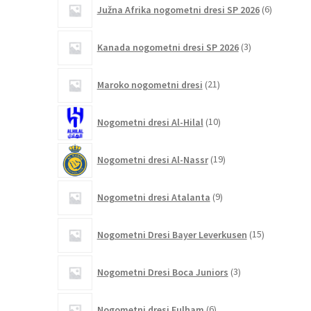
6
Južna Afrika nogometni dresi SP 2026
6
izdelkov
3
Kanada nogometni dresi SP 2026
3
izdelki
21
Maroko nogometni dresi
21
izdelkov
10
Nogometni dresi Al-Hilal
10
izdelkov
19
Nogometni dresi Al-Nassr
19
izdelkov
9
Nogometni dresi Atalanta
9
izdelkov
15
Nogometni Dresi Bayer Leverkusen
15
izdelkov
3
Nogometni Dresi Boca Juniors
3
izdelki
6
Nogometni dresi Fulham
6