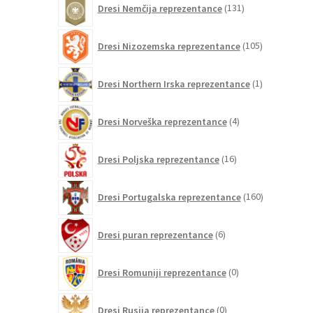
Dresi Nemčija reprezentance
131
izdelkov
105
Dresi Nizozemska reprezentance
105
izdelkov
1
Dresi Northern Irska reprezentance
1
izdelek
4
Dresi Norveška reprezentance
4
izdelki
16
Dresi Poljska reprezentance
16
izdelkov
160
Dresi Portugalska reprezentance
160
izdelkov
6
Dresi puran reprezentance
6
izdelkov
0
Dresi Romuniji reprezentance
0
izdelkov
0
Dresi Rusija reprezentance
0