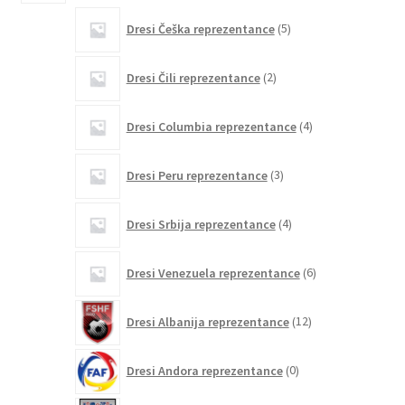
5
Dresi Češka reprezentance
5
izdelkov
2
Dresi Čili reprezentance
2
izdelka
4
Dresi Columbia reprezentance
4
izdelki
3
Dresi Peru reprezentance
3
izdelki
4
Dresi Srbija reprezentance
4
izdelki
6
Dresi Venezuela reprezentance
6
izdelkov
12
Dresi Albanija reprezentance
12
izdelkov
0
Dresi Andora reprezentance
0
izdelkov