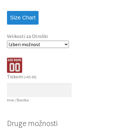
Size Chart
Velikosti za Otroški
Tiskom
(
+
€
5.95
)
Imei / Številka
Druge možnosti