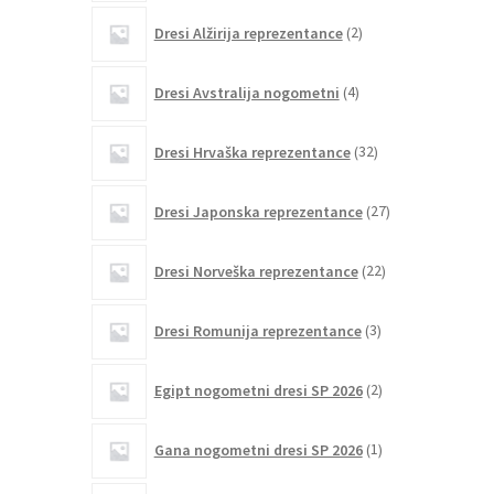
2
Dresi Alžirija reprezentance
2
izdelka
4
Dresi Avstralija nogometni
4
izdelki
32
Dresi Hrvaška reprezentance
32
izdelkov
27
Dresi Japonska reprezentance
27
izdelkov
22
Dresi Norveška reprezentance
22
izdelkov
3
Dresi Romunija reprezentance
3
izdelki
2
Egipt nogometni dresi SP 2026
2
izdelka
1
Gana nogometni dresi SP 2026
1
izdelek