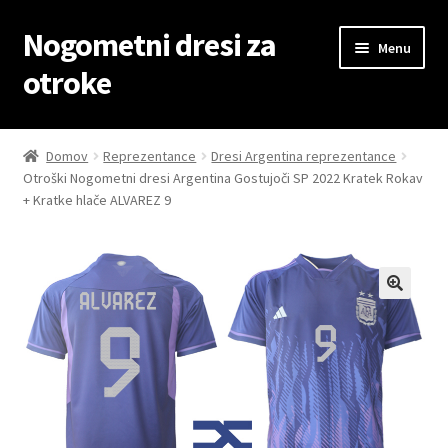
Nogometni dresi za
Skip
Skip
Menu
to
to
otroke
navigation
content
Domov
Domov
Reprezentance
Dresi Argentina reprezentance
Otroški Nogometni dresi Argentina Gostujoči SP 2022 Kratek Rokav
Blog
+ Kratke hlače ALVAREZ 9
Kontaktiraj nas
Košarica
Moj račun
Trgovina
Zaključek nakupa