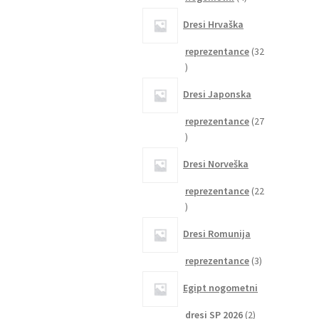
izdelki
Dresi Hrvaška
reprezentance
32
32
izdelkov
Dresi Japonska
reprezentance
27
27
izdelkov
Dresi Norveška
reprezentance
22
22
izdelkov
Dresi Romunija
3
reprezentance
3
izdelki
Egipt nogometni
2
dresi SP 2026
2