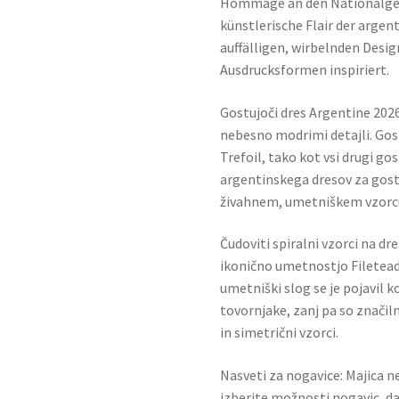
Hommage an den Nationalgeist
künstlerische Flair der argen
auffälligen, wirbelnden Desig
Ausdrucksformen inspiriert.
Gostujoči dres Argentine 2026
nebesno modrimi detajli. Gos
Trefoil, tako kot vsi drugi g
argentinskega dresov za gost
živahnem, umetniškem vzorcu, 
Čudoviti spiralni vzorci na dr
ikonično umetnostjo Filetead
umetniški slog se je pojavil ko
tovornjake, zanj pa so značil
in simetrični vzorci.
Nasveti za nogavice: Majica ne
izberite možnosti nogavic, da 