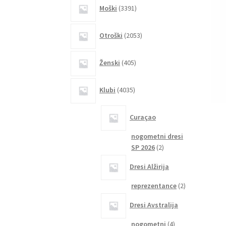
3391
Moški
3391
izdelkov
2053
Otroški
2053
izdelkov
405
Ženski
405
izdelkov
4035
Klubi
4035
izdelkov
Curaçao
nogometni dresi
2
SP 2026
2
izdelka
Dresi Alžirija
2
reprezentance
2
izdelka
Dresi Avstralija
4
nogometni
4