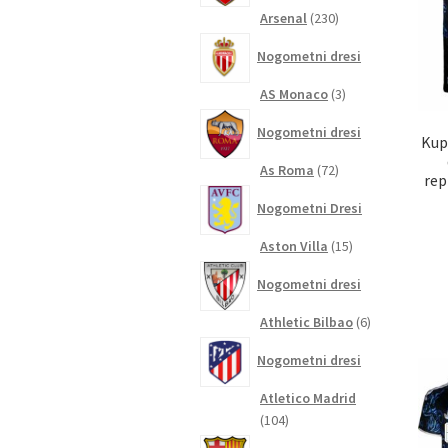
230
Arsenal
230
izdelkov
Nogometni dresi
3
AS Monaco
3
izdelki
Nogometni dresi
Kup
72
As Roma
72
rep
izdelkov
Nogometni Dresi
15
Aston Villa
15
izdelkov
Nogometni dresi
6
Athletic Bilbao
6
izdelkov
Nogometni dresi
Atletico Madrid
104
104
izdelki