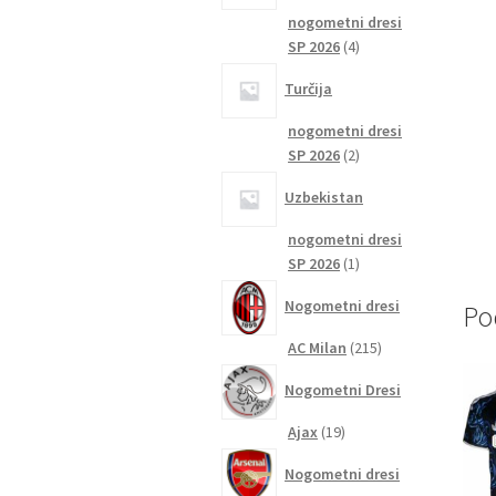
nogometni dresi
4
SP 2026
4
izdelki
Turčija
nogometni dresi
2
SP 2026
2
izdelka
Uzbekistan
nogometni dresi
1
SP 2026
1
izdelek
Nogometni dresi
Po
215
AC Milan
215
izdelkov
Nogometni Dresi
19
Ajax
19
izdelkov
Nogometni dresi