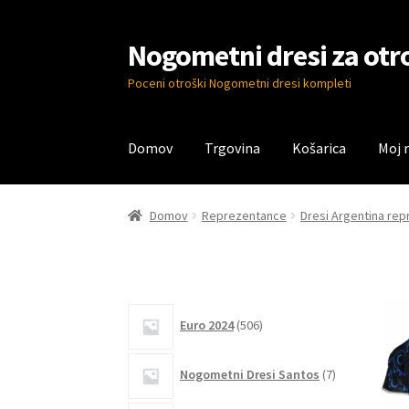
Nogometni dresi za otr
Skip
Skip
to
to
Poceni otroški Nogometni dresi kompleti
navigation
content
Domov
Trgovina
Košarica
Moj 
Domov
Blog
Kontaktiraj nas
Košarica
Moj ra
Domov
Reprezentance
Dresi Argentina re
506
Euro 2024
506
izdelkov
7
Nogometni Dresi Santos
7
izdelkov