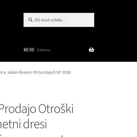
Išči:
Iskanje
€
0.00
0 items
ce Julián Álvarez #9 Gostujoči SP 2026
 Prodajo Otroški
tni dresi