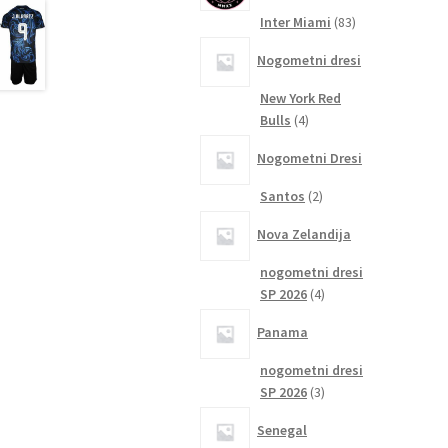
83
Inter Miami
83
izdelkov
Nogometni dresi
New York Red
4
Bulls
4
izdelki
Nogometni Dresi
2
Santos
2
izdelka
Nova Zelandija
nogometni dresi
4
SP 2026
4
izdelki
Panama
nogometni dresi
3
SP 2026
3
izdelki
Senegal