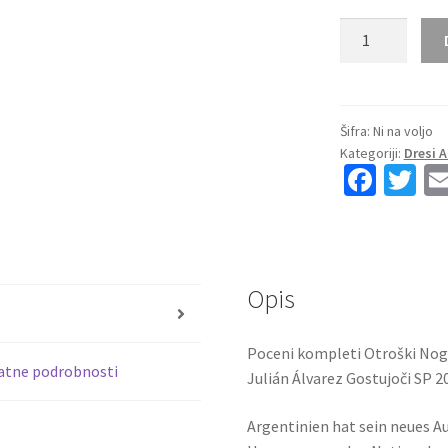
Kupiti
Prodajo
Otroški
nogometni
dresi
Šifra:
Ni na voljo
Kategoriji:
Dresi 
Argentina
Fa
T
reprezentance
ce
wi
Julián
Álvarez
b
tt
#9
o
er
Gostujoči
Opis
o
SP
s
2026
k
Poceni kompleti Otroški Nog
količina
atne podrobnosti
Julián Álvarez Gostujoči SP 2
Argentinien hat sein neues Au