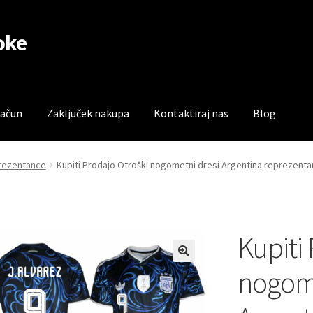
oke
račun
Zaključek nakupa
Kontaktiraj nas
Blog
čun
Trgovina
Zaključek nakupa
prezentance
Kupiti Prodajo Otroški nogometni dresi Argentina reprezentan
Kupiti
nogome