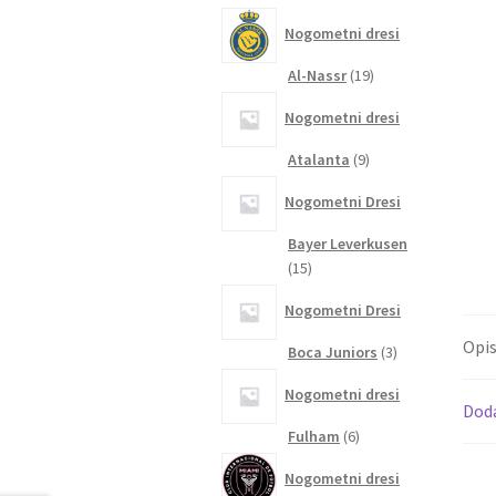
izdelkov
Nogometni dresi
19
Al-Nassr
19
izdelkov
Nogometni dresi
9
Atalanta
9
izdelkov
Nogometni Dresi
Bayer Leverkusen
15
15
izdelkov
Nogometni Dresi
Opi
3
Boca Juniors
3
izdelki
Nogometni dresi
Dod
6
Fulham
6
izdelkov
Nogometni dresi