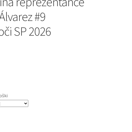
ina reprezentance
Álvarez #9
oči SP 2026
oški