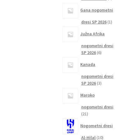
izdelka
Gana nogometni
1
dresi SP 2026
1
izdelek
Južna Afrika
nogometni dresi
6
SP 2026
6
izdelkov
Kanada
nogometni dresi
3
SP 2026
3
izdelki
Maroko
nogometni dresi
21
21
izdelkov
Nogometni dresi
10
Al-Hilal
10