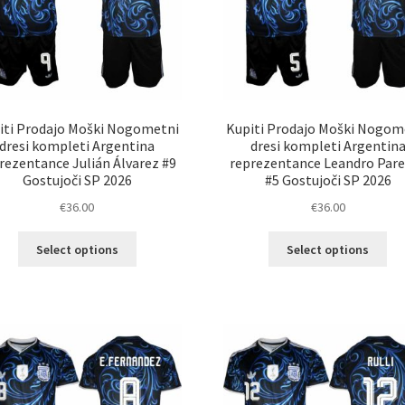
iti Prodajo Moški Nogometni
Kupiti Prodajo Moški Nogom
dresi kompleti Argentina
dresi kompleti Argentin
rezentance Julián Álvarez #9
reprezentance Leandro Par
Gostujoči SP 2026
#5 Gostujoči SP 2026
€
36.00
€
36.00
Ta
Ta
Select options
Select options
izdelek
izd
ima
im
več
ve
različic.
razl
Možnosti
Mož
lahko
lah
izberete
izb
na
na