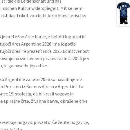
, die die Leidenschaft und das
tinischen Kultur widerspiegelt. Mit seinem
n ist das Trikot von beliebten künstlerischen
 je pretežno črne barve, z belimi logotipi in
tujoči dres Argentine 2026 ima logotip
ostujoči dresi reprezentance 2026.Edinstvenost
ovanje na svetovnem prvenstvu leta 2026 je v
ki ga navdihujejo slike.
esu Argentine za leto 2026 so navdihnjeni z
o Porteño iz Buenos Airesa v Argentini. Ta
nec 19. stoletja, da bi krasil vozove in
ne spiralne črte, živahne barve, okrašene črke
 vsebuje nogavic privzeto. Če želite nogavice,
jih plačate.