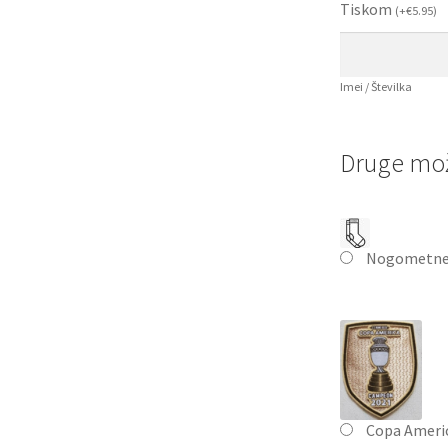
Tiskom
(
+
€
5.95
)
Imei / Številka
Druge mož
Nogometne
Copa Ameri