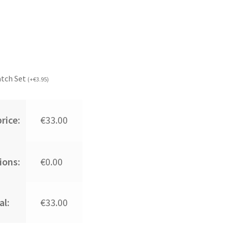
atch Set
(
+
€
3.95
)
rice:
€33.00
ions:
€0.00
al:
€33.00