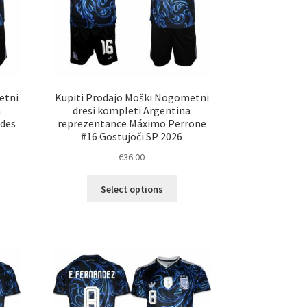
etni
Kupiti Prodajo Moški Nogometni
a
dresi kompleti Argentina
edes
reprezentance Máximo Perrone
#16 Gostujoči SP 2026
€
36.00
Ta
Select options
elek
izdelek
a
ima
č
več
ičic.
različic.
nosti
Možnosti
ko
lahko
erete
izberete
na