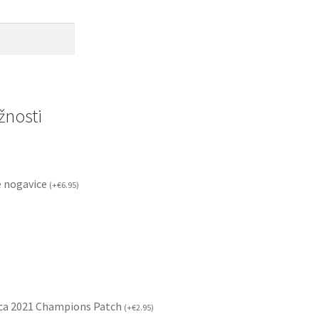
nosti
 nogavice
(
+
€
6.95
)
ca 2021 Champions Patch
(
+
€
2.95
)