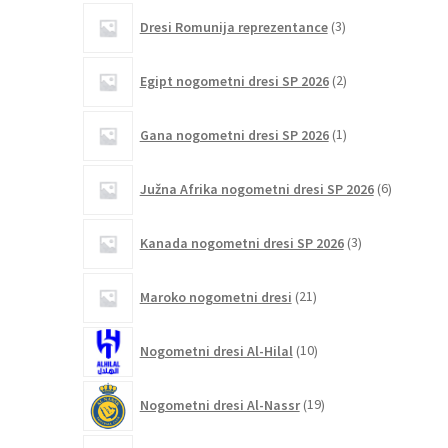
3
Dresi Romunija reprezentance
3
izdelki
2
Egipt nogometni dresi SP 2026
2
izdelka
1
Gana nogometni dresi SP 2026
1
izdelek
6
Južna Afrika nogometni dresi SP 2026
6
izdelkov
3
Kanada nogometni dresi SP 2026
3
izdelki
21
Maroko nogometni dresi
21
izdelkov
10
Nogometni dresi Al-Hilal
10
izdelkov
19
Nogometni dresi Al-Nassr
19
izdelkov
9