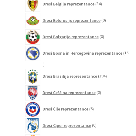
Dresi Belgija reprezentance
84
izdelkov
0
Dresi Belorusijo reprezentance
0
izdelkov
0
Dresi Bolgarijo reprezentance
0
izdelkov
Dresi Bosna in Hercegovina reprezentance
15
15
izdelkov
194
Dresi Brazilija reprezentance
194
izdelkov
0
Dresi Češčina reprezentance
0
izdelkov
6
Dresi Čile reprezentance
6
izdelkov
0
Dresi Ciper reprezentance
0
izdelkov