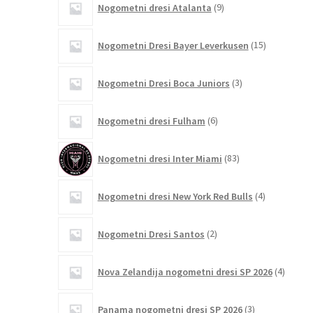
Nogometni dresi Atalanta
9
izdelkov
15
Nogometni Dresi Bayer Leverkusen
15
izdelkov
3
Nogometni Dresi Boca Juniors
3
izdelki
6
Nogometni dresi Fulham
6
izdelkov
83
Nogometni dresi Inter Miami
83
izdelkov
4
Nogometni dresi New York Red Bulls
4
izdelki
2
Nogometni Dresi Santos
2
izdelka
4
Nova Zelandija nogometni dresi SP 2026
4
izdelki
3
Panama nogometni dresi SP 2026
3