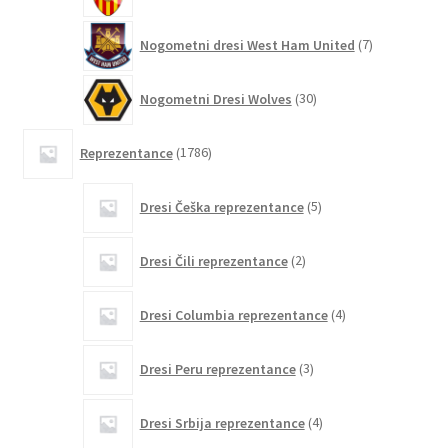
7
Nogometni dresi West Ham United
7
izdelkov
30
Nogometni Dresi Wolves
30
izdelkov
1786
Reprezentance
1786
izdelkov
5
Dresi Češka reprezentance
5
izdelkov
2
Dresi Čili reprezentance
2
izdelka
4
Dresi Columbia reprezentance
4
izdelki
3
Dresi Peru reprezentance
3
izdelki
4
Dresi Srbija reprezentance
4
izdelki