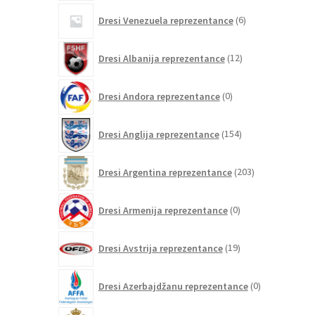
6
Dresi Venezuela reprezentance
6
izdelkov
12
Dresi Albanija reprezentance
12
izdelkov
0
Dresi Andora reprezentance
0
izdelkov
154
Dresi Anglija reprezentance
154
izdelkov
203
Dresi Argentina reprezentance
203
izdelki
0
Dresi Armenija reprezentance
0
izdelkov
19
Dresi Avstrija reprezentance
19
izdelkov
0
Dresi Azerbajdžanu reprezentance
0
izdelkov
84