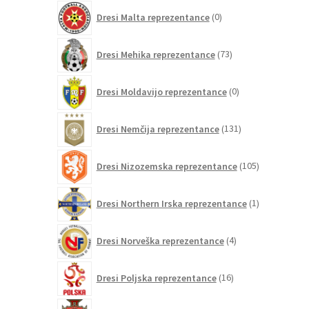
0
Dresi Malta reprezentance
0
izdelkov
73
Dresi Mehika reprezentance
73
izdelkov
0
Dresi Moldavijo reprezentance
0
izdelkov
131
Dresi Nemčija reprezentance
131
izdelkov
105
Dresi Nizozemska reprezentance
105
izdelkov
1
Dresi Northern Irska reprezentance
1
izdelek
4
Dresi Norveška reprezentance
4
izdelki
16
Dresi Poljska reprezentance
16
izdelkov
160