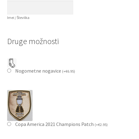
Imei / Številka
Druge možnosti
Nogometne nogavice
(
+
€
6.95
)
Copa America 2021 Champions Patch
(
+
€
2.95
)