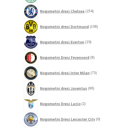
254
Nogometni dresi Chelsea
254
izdelkov
108
Nogometni dresi Dortmund
108
izdelkov
29
Nogometni dresi Everton
29
izdelkov
8
Nogometni Dresi Feyenoord
8
izdelkov
73
Nogometni dresi Inter Milan
73
izdelkov
88
Nogometni dresi Juventus
88
izdelkov
2
Nogometni Dresi Lazio
2
izdelka
0
Nogometni Dresi Leicester City
0
izdelkov