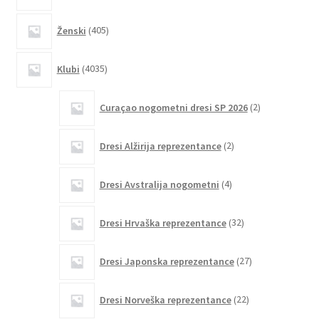
405
Ženski
405
izdelkov
4035
Klubi
4035
izdelkov
2
Curaçao nogometni dresi SP 2026
2
izdelka
2
Dresi Alžirija reprezentance
2
izdelka
4
Dresi Avstralija nogometni
4
izdelki
32
Dresi Hrvaška reprezentance
32
izdelkov
27
Dresi Japonska reprezentance
27
izdelkov
22
Dresi Norveška reprezentance
22
izdelkov