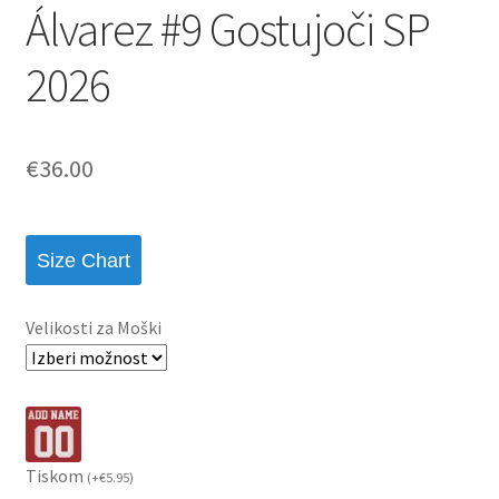
Álvarez #9 Gostujoči SP
2026
€
36.00
Size Chart
Velikosti za Moški
Tiskom
(
+
€
5.95
)