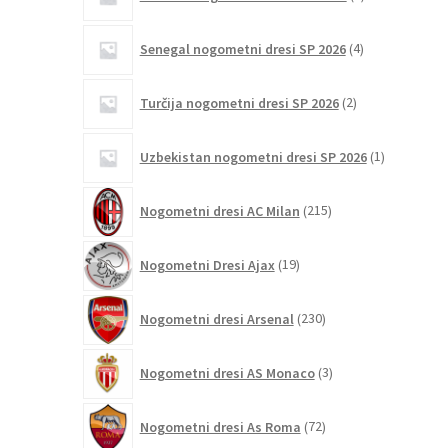
izdelki
4
Senegal nogometni dresi SP 2026
4
izdelki
2
Turčija nogometni dresi SP 2026
2
izdelka
1
Uzbekistan nogometni dresi SP 2026
1
izdelek
215
Nogometni dresi AC Milan
215
izdelkov
19
Nogometni Dresi Ajax
19
izdelkov
230
Nogometni dresi Arsenal
230
izdelkov
3
Nogometni dresi AS Monaco
3
izdelki
72
Nogometni dresi As Roma
72
izdelkov