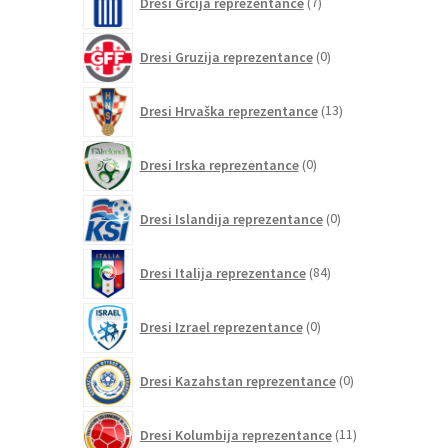
Dresi Grčija reprezentance
7
izdelkov
0
Dresi Gruzija reprezentance
0
izdelkov
13
Dresi Hrvaška reprezentance
13
izdelkov
0
Dresi Irska reprezentance
0
izdelkov
0
Dresi Islandija reprezentance
0
izdelkov
84
Dresi Italija reprezentance
84
izdelkov
0
Dresi Izrael reprezentance
0
izdelkov
0
Dresi Kazahstan reprezentance
0
izdelkov
11
Dresi Kolumbija reprezentance
11
izdelkov