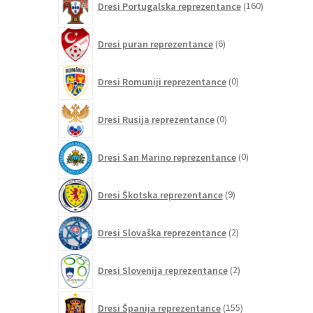
Dresi Portugalska reprezentance
160
izdelkov
6
Dresi puran reprezentance
6
izdelkov
0
Dresi Romuniji reprezentance
0
izdelkov
0
Dresi Rusija reprezentance
0
izdelkov
0
Dresi San Marino reprezentance
0
izdelkov
9
Dresi Škotska reprezentance
9
izdelkov
2
Dresi Slovaška reprezentance
2
izdelka
2
Dresi Slovenija reprezentance
2
izdelka
155
Dresi Španija reprezentance
155