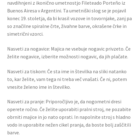
navdihnjeni z ikonično umetnostjo Fileteado Porteño iz
Buenos Airesa v Argentini. Ta umetniški slog se je pojavil
konec 19. stoletja, da bi krasil vozove in tovornjake, zanj pa
so značilne spiralne črte, živahne barve, okrašene črke in
simetrični vzorci.
Nasveti za nogavice: Majica ne vsebuje nogavic privzeto. Če
želite nogavice, izberite možnosti nogavic, da jih plačate.
Nasveti za tiskom: Če sta ime in številka na sliki natanko
to, kar želite, vam tega ni treba več vnašati. Če ni, potem
vnesite želeno ime in številko.
Nasveti za pranje: Priporočljivo je, da nogometni dresi
operete ročno. Če želite uporabiti pralni stroj, ne pozabite
obrniti majice in jo nato oprati. In napolnite stroj s hladno
vodo in uporabite nežen cikel pranja, da boste bolj zaščitili
barve.