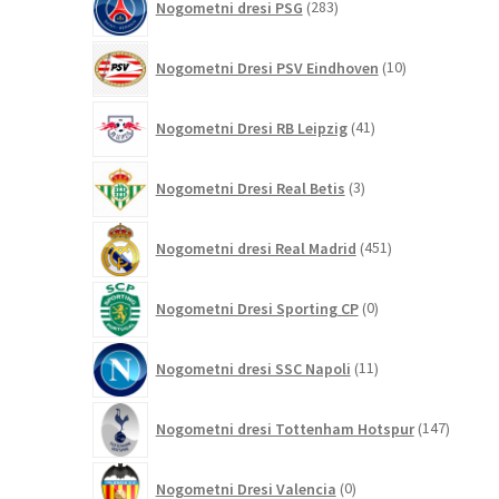
Nogometni dresi PSG
283
izdelkov
10
Nogometni Dresi PSV Eindhoven
10
izdelkov
41
Nogometni Dresi RB Leipzig
41
izdelkov
3
Nogometni Dresi Real Betis
3
izdelki
451
Nogometni dresi Real Madrid
451
izdelkov
0
Nogometni Dresi Sporting CP
0
izdelkov
11
Nogometni dresi SSC Napoli
11
izdelkov
147
Nogometni dresi Tottenham Hotspur
147
izdelko
0
Nogometni Dresi Valencia
0
izdelkov