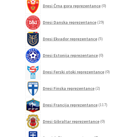
0
Dresi Črna gora reprezentance
0
izdelkov
29
Dresi Danska reprezentance
29
izdelkov
5
Dresi Ekvador reprezentance
5
izdelkov
0
Dresi Estonija reprezentance
0
izdelkov
0
Dresi Ferski otoki reprezentance
0
izdelkov
2
Dresi Finska reprezentance
2
izdelka
117
Dresi Francija reprezentance
117
izdelkov
0
Dresi Gibraltar reprezentance
0
izdelkov
7