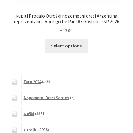
Kupiti Prodajo Otroški nogometni dresi Argentina
reprezentance Rodrigo De Paul #7 Gostujoči SP 2026
r
€
33.00
Ta
Select options
izdelek
ima
več
različic.
506
Možnosti
Euro 2024
506
izdelkov
lahko
7
izberete
Nogometni Dresi Santos
7
izdelkov
na
strani
3391
Moški
3391
izdelkov
izdelka
2058
Otroški
2058
izdelkov