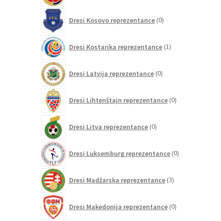
0
Dresi Kosovo reprezentance
0
izdelkov
1
Dresi Kostarika reprezentance
1
izdelek
0
Dresi Latvija reprezentance
0
izdelkov
0
Dresi Lihtenštajn reprezentance
0
izdelkov
0
Dresi Litva reprezentance
0
izdelkov
0
Dresi Luksemburg reprezentance
0
izdelkov
3
Dresi Madžarska reprezentance
3
izdelki
0
Dresi Makedonija reprezentance
0
izdelkov