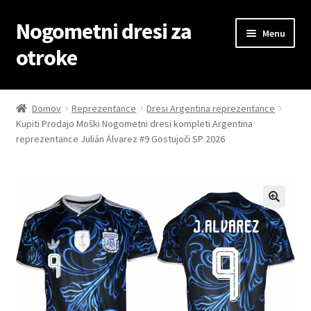
Nogometni dresi za
Skip
Skip
Menu
to
to
otroke
navigation
content
Domov
Domov
Reprezentance
Dresi Argentina reprezentance
Kupiti Prodajo Moški Nogometni dresi kompleti Argentina
Blog
reprezentance Julián Álvarez #9 Gostujoči SP 2026
Kontaktiraj nas
Košarica
Moj račun
Trgovina
Zaključek nakupa