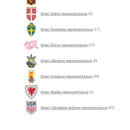
izdelkov
0
Dresi Srbiji reprezentance
0
izdelkov
17
Dresi Švedska reprezentance
17
izdelkov
15
Dresi Švica reprezentance
15
izdelkov
0
Dresi Ukrajini reprezentance
0
izdelkov
20
Dresi Urugvaj reprezentance
20
izdelkov
3
Dresi Wales reprezentance
3
izdelki
82
Dresi Združene države reprezentance
82
izdelkov