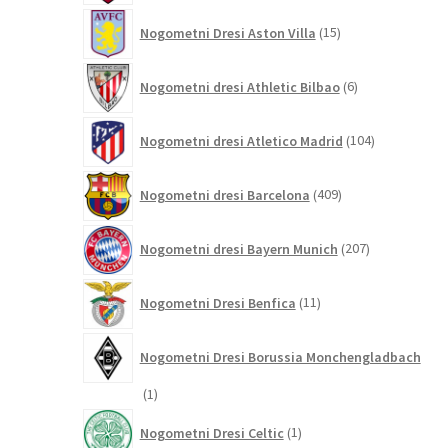
15
Nogometni Dresi Aston Villa
15
izdelkov
6
Nogometni dresi Athletic Bilbao
6
izdelkov
104
Nogometni dresi Atletico Madrid
104
izdelki
409
Nogometni dresi Barcelona
409
izdelkov
207
Nogometni dresi Bayern Munich
207
izdelkov
11
Nogometni Dresi Benfica
11
izdelkov
Nogometni Dresi Borussia Monchengladbach
1
1
izdelek
1
Nogometni Dresi Celtic
1
izdelek