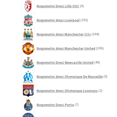
0
Nogometni Dresi Lille OSC
0
izdelkov
292
Nogometni dresi Liverpool
292
izdelkov
344
Nogometni dresi Manchester City
344
izdelkov
186
Nogometni dresi Manchester United
186
izdelkov
48
Nogometni Dresi Newcastle United
48
izdelkov
0
Nogometni dresi Olympique De Marseille
0
izdelk
2
Nogometni dresi Olympique Lyonnais
2
izdelka
7
Nogometni Dresi Porto
7
izdelkov
283