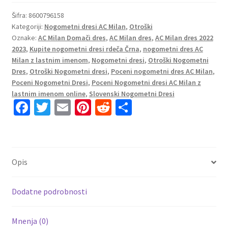
AC
Milan
Šifra:
8600796158
Kategoriji:
Nogometni dresi AC Milan
,
Otroški
Domači
Oznake:
AC Milan Domači dres
,
AC Milan dres
,
AC Milan dres 2022
2022-
2023
,
Kupite nogometni dresi rdeča Črna
,
nogometni dres AC
23
Milan z lastnim imenom
,
Nogometni dresi
,
Otroški Nogometni
Kratek
Dres
,
Otroški Nogometni dresi
,
Poceni nogometni dres AC Milan
,
Rokav
Poceni Nogometni Dresi
,
Poceni Nogometni dresi AC Milan z
+
lastnim imenom online
,
Slovenski Nogometni Dresi
Fa
T
E
Pi
R
S
Kratke
hlače
ce
wi
m
nt
e
h
SHEVCHENKO
b
tt
ai
er
d
ar
7
o
er
l
es
di
e
količina
Opis
o
t
t
k
Dodatne podrobnosti
Mnenja (0)