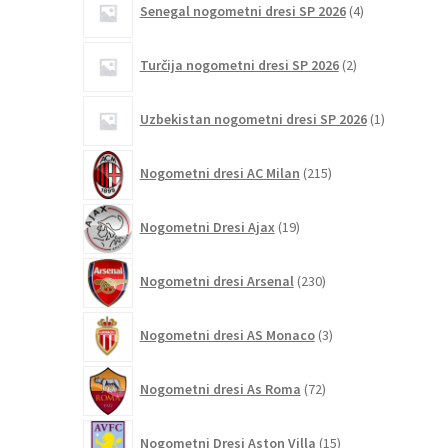
Senegal nogometni dresi SP 2026
4
izdelki
2
Turčija nogometni dresi SP 2026
2
izdelka
1
Uzbekistan nogometni dresi SP 2026
1
izdelek
215
Nogometni dresi AC Milan
215
izdelkov
19
Nogometni Dresi Ajax
19
izdelkov
230
Nogometni dresi Arsenal
230
izdelkov
3
Nogometni dresi AS Monaco
3
izdelki
72
Nogometni dresi As Roma
72
izdelkov
15
Nogometni Dresi Aston Villa
15