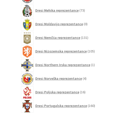
73
Dresi Mehika reprezentance
73
izdelkov
0
Dresi Moldavijo reprezentance
0
izdelkov
131
Dresi Nemčija reprezentance
131
izdelkov
105
Dresi Nizozemska reprezentance
105
izdelkov
1
Dresi Northern Irska reprezentance
1
izdelek
4
Dresi Norveška reprezentance
4
izdelki
16
Dresi Poljska reprezentance
16
izdelkov
160
Dresi Portugalska reprezentance
160
izdelkov