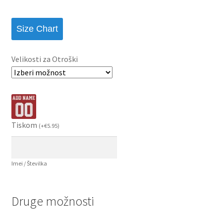
Size Chart
Velikosti za Otroški
Tiskom
(
+
€
5.95
)
Imei / Številka
Druge možnosti