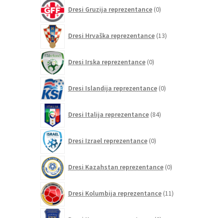
0
Dresi Gruzija reprezentance
0
izdelkov
13
Dresi Hrvaška reprezentance
13
izdelkov
0
Dresi Irska reprezentance
0
izdelkov
0
Dresi Islandija reprezentance
0
izdelkov
84
Dresi Italija reprezentance
84
izdelkov
0
Dresi Izrael reprezentance
0
izdelkov
0
Dresi Kazahstan reprezentance
0
izdelkov
11
Dresi Kolumbija reprezentance
11
izdelkov
0