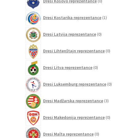
Dresi Kosovo reprezentance
0
izdelkov
1
Dresi Kostarika reprezentance
1
izdelek
0
Dresi Latvija reprezentance
0
izdelkov
0
Dresi Lihtenštajn reprezentance
0
izdelkov
0
Dresi Litva reprezentance
0
izdelkov
0
Dresi Luksemburg reprezentance
0
izdelkov
3
Dresi Madžarska reprezentance
3
izdelki
0
Dresi Makedonija reprezentance
0
izdelkov
0
Dresi Malta reprezentance
0
izdelkov