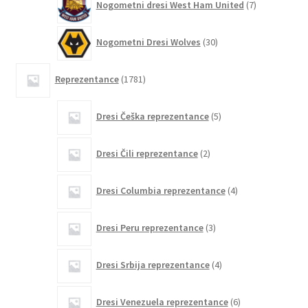
Nogometni dresi West Ham United
7
izdelkov
30
Nogometni Dresi Wolves
30
izdelkov
1781
Reprezentance
1781
izdelkov
5
Dresi Češka reprezentance
5
izdelkov
2
Dresi Čili reprezentance
2
izdelka
4
Dresi Columbia reprezentance
4
izdelki
3
Dresi Peru reprezentance
3
izdelki
4
Dresi Srbija reprezentance
4
izdelki
6
Dresi Venezuela reprezentance
6
izdelkov