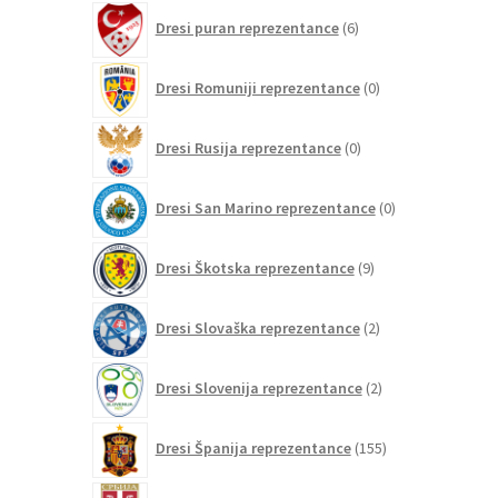
6
Dresi puran reprezentance
6
izdelkov
0
Dresi Romuniji reprezentance
0
izdelkov
0
Dresi Rusija reprezentance
0
izdelkov
0
Dresi San Marino reprezentance
0
izdelkov
9
Dresi Škotska reprezentance
9
izdelkov
2
Dresi Slovaška reprezentance
2
izdelka
2
Dresi Slovenija reprezentance
2
izdelka
155
Dresi Španija reprezentance
155
izdelkov
0