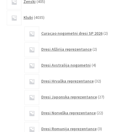
Ženski
405
izdelkov
4035
Klubi
4035
izdelkov
2
Curaçao nogometni dresi SP 2026
2
izdelka
2
Dresi Alžirija reprezentance
2
izdelka
4
Dresi Avstralija nogometni
4
izdelki
32
Dresi Hrvaška reprezentance
32
izdelkov
27
Dresi Japonska reprezentance
27
izdelkov
22
Dresi Norveška reprezentance
22
izdelkov
3
Dresi Romunija reprezentance
3
izdelki