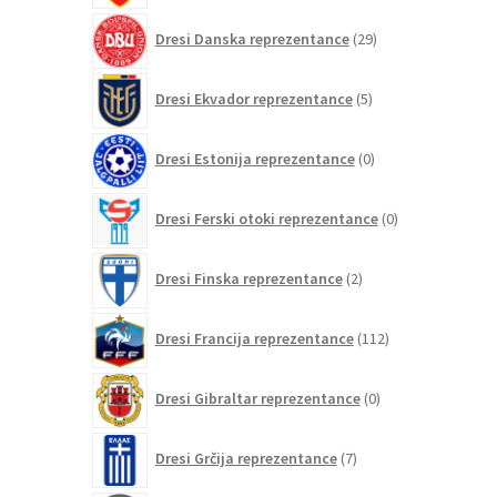
29
Dresi Danska reprezentance
29
izdelkov
5
Dresi Ekvador reprezentance
5
izdelkov
0
Dresi Estonija reprezentance
0
izdelkov
0
Dresi Ferski otoki reprezentance
0
izdelkov
2
Dresi Finska reprezentance
2
izdelka
112
Dresi Francija reprezentance
112
izdelkov
0
Dresi Gibraltar reprezentance
0
izdelkov
7
Dresi Grčija reprezentance
7
izdelkov