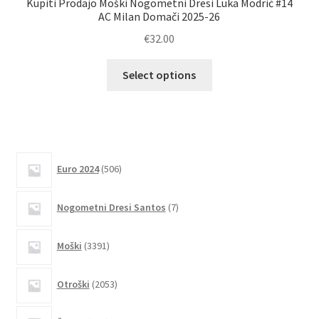
Kupiti Prodajo Moški Nogometni Dresi Luka Modrić #14
Na
AC Milan Domači 2025-26
€
32.00
Ta
Select options
izdelek
ima
več
različic.
Možnosti
506
Euro 2024
506
lahko
izdelkov
izberete
7
Nogometni Dresi Santos
7
na
izdelkov
strani
3391
izdelka
Moški
3391
izdelkov
2053
Otroški
2053
izdelkov
405