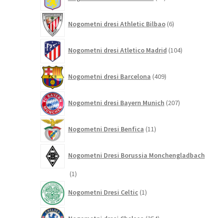
izdelkov
6
Nogometni dresi Athletic Bilbao
6
izdelkov
104
Nogometni dresi Atletico Madrid
104
izdelki
409
Nogometni dresi Barcelona
409
izdelkov
207
Nogometni dresi Bayern Munich
207
izdelkov
11
Nogometni Dresi Benfica
11
izdelkov
Nogometni Dresi Borussia Monchengladbach
1
1
izdelek
1
Nogometni Dresi Celtic
1
izdelek
254