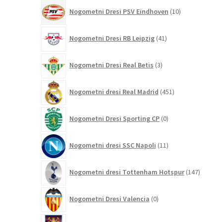
10
Nogometni Dresi PSV Eindhoven
10
izdelkov
41
Nogometni Dresi RB Leipzig
41
izdelkov
3
Nogometni Dresi Real Betis
3
izdelki
451
Nogometni dresi Real Madrid
451
izdelkov
0
Nogometni Dresi Sporting CP
0
izdelkov
11
Nogometni dresi SSC Napoli
11
izdelkov
147
Nogometni dresi Tottenham Hotspur
147
izdelko
0
Nogometni Dresi Valencia
0
izdelkov
7