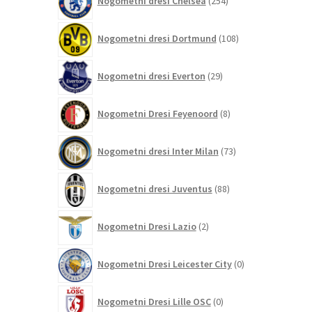
Nogometni dresi Chelsea
254
izdelkov
108
Nogometni dresi Dortmund
108
izdelkov
29
Nogometni dresi Everton
29
izdelkov
8
Nogometni Dresi Feyenoord
8
izdelkov
73
Nogometni dresi Inter Milan
73
izdelkov
88
Nogometni dresi Juventus
88
izdelkov
2
Nogometni Dresi Lazio
2
izdelka
0
Nogometni Dresi Leicester City
0
izdelkov
0
Nogometni Dresi Lille OSC
0
izdelkov