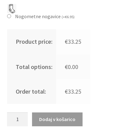
Nogometne nogavice
(
+
€
6.95
)
Product price:
€33.25
Total options:
€0.00
Order total:
€33.25
Otroški
Dodaj v košarico
Nogometni
dresi