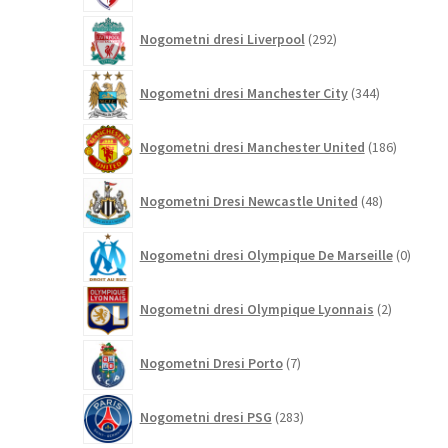
292
Nogometni dresi Liverpool
292
izdelkov
344
Nogometni dresi Manchester City
344
izdelkov
186
Nogometni dresi Manchester United
186
izdelkov
48
Nogometni Dresi Newcastle United
48
izdelkov
0
Nogometni dresi Olympique De Marseille
0
izdelk
2
Nogometni dresi Olympique Lyonnais
2
izdelka
7
Nogometni Dresi Porto
7
izdelkov
283
Nogometni dresi PSG
283
izdelkov