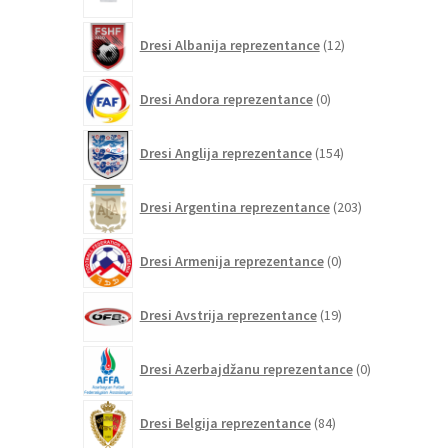
12
Dresi Albanija reprezentance
12
izdelkov
0
Dresi Andora reprezentance
0
izdelkov
154
Dresi Anglija reprezentance
154
izdelkov
203
Dresi Argentina reprezentance
203
izdelki
0
Dresi Armenija reprezentance
0
izdelkov
19
Dresi Avstrija reprezentance
19
izdelkov
0
Dresi Azerbajdžanu reprezentance
0
izdelkov
84
Dresi Belgija reprezentance
84
izdelkov