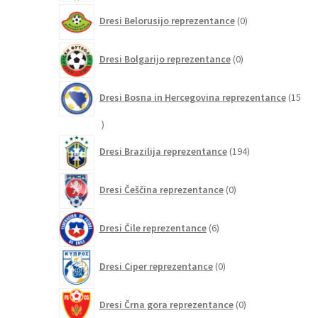
0
Dresi Belorusijo reprezentance
0
izdelkov
0
Dresi Bolgarijo reprezentance
0
izdelkov
Dresi Bosna in Hercegovina reprezentance
15
15
izdelkov
194
Dresi Brazilija reprezentance
194
izdelkov
0
Dresi Češčina reprezentance
0
izdelkov
6
Dresi Čile reprezentance
6
izdelkov
0
Dresi Ciper reprezentance
0
izdelkov
0
Dresi Črna gora reprezentance
0
izdelkov