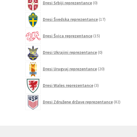
Dresi Srbiji reprezentance
0
izdelkov
17
Dresi Švedska reprezentance
17
izdelkov
15
Dresi Švica reprezentance
15
izdelkov
0
Dresi Ukrajini reprezentance
0
izdelkov
20
Dresi Urugvaj reprezentance
20
izdelkov
3
Dresi Wales reprezentance
3
izdelki
82
Dresi Združene države reprezentance
82
izdelkov