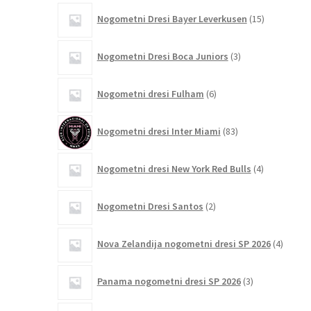
15
Nogometni Dresi Bayer Leverkusen
15
izdelkov
3
Nogometni Dresi Boca Juniors
3
izdelki
6
Nogometni dresi Fulham
6
izdelkov
83
Nogometni dresi Inter Miami
83
izdelkov
4
Nogometni dresi New York Red Bulls
4
izdelki
2
Nogometni Dresi Santos
2
izdelka
4
Nova Zelandija nogometni dresi SP 2026
4
izdelki
3
Panama nogometni dresi SP 2026
3
izdelki
4