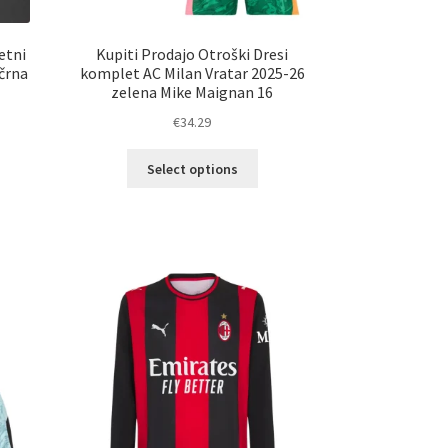
etni
Kupiti Prodajo Otroški Dresi
 črna
komplet AC Milan Vratar 2025-26
zelena Mike Maignan 16
€
34.29
Ta
Select options
elek
izdelek
a
ima
č
več
ičic.
različic.
nosti
Možnosti
ko
lahko
erete
izberete
na
ani
strani
elka
izdelka