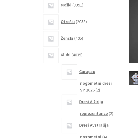
3391
Moški
3391
izdelkov
2053
Otroški
2053
izdelkov
405
Ženski
405
izdelkov
4035
Klubi
4035
izdelkov
Curaçao
nogometni dresi
2
SP 2026
2
izdelka
Dresi Alžirija
2
reprezentance
2
izdelka
Dresi Avstralija
4
nogometni
4