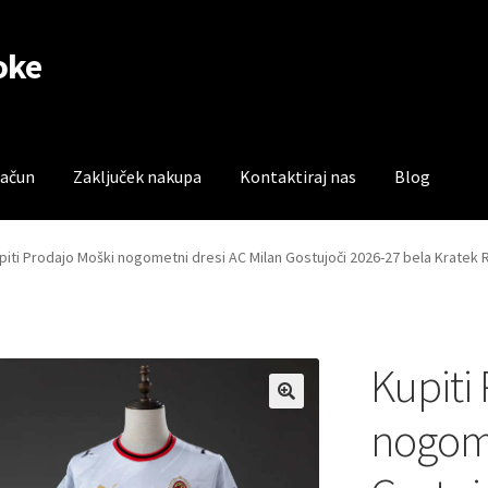
oke
račun
Zaključek nakupa
Kontaktiraj nas
Blog
čun
Trgovina
Zaključek nakupa
piti Prodajo Moški nogometni dresi AC Milan Gostujoči 2026-27 bela Kratek
Kupiti
nogome