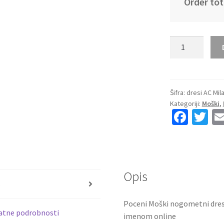
Order tot
Kupiti
Prodajo
Moški
nogometni
dresi
Šifra:
dresi AC Mil
Kategoriji:
Moški
,
AC
Fa
T
Milan
ce
wi
Gostujoči
2026-
b
tt
27
o
er
bela
Opis
o
Kratek
s
Rokav
k
Poceni Moški nogometni dresi
količina
atne podrobnosti
imenom online