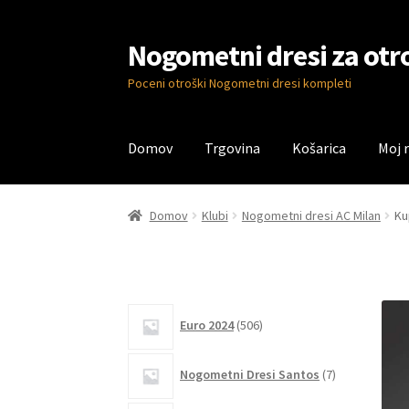
Nogometni dresi za otr
Skip
Skip
to
to
Poceni otroški Nogometni dresi kompleti
navigation
content
Domov
Trgovina
Košarica
Moj 
Domov
Blog
Kontaktiraj nas
Košarica
Moj ra
Domov
Klubi
Nogometni dresi AC Milan
Ku
506
Euro 2024
506
izdelkov
7
Nogometni Dresi Santos
7
izdelkov