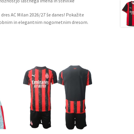
 možnostjo lastnega imena in številke
 dres AC Milan 2026/27 še danes! Pokažite
udobnim in elegantnim nogometnim dresom.