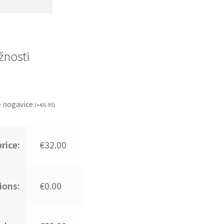
nosti
 nogavice
(
+
€
6.95
)
rice:
€32.00
ions:
€0.00