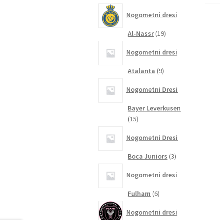
izdelkov
Nogometni dresi
19
Al-Nassr
19
izdelkov
Nogometni dresi
9
Atalanta
9
izdelkov
Nogometni Dresi
Bayer Leverkusen
15
15
izdelkov
Nogometni Dresi
3
Boca Juniors
3
izdelki
Nogometni dresi
6
Fulham
6
izdelkov
Nogometni dresi