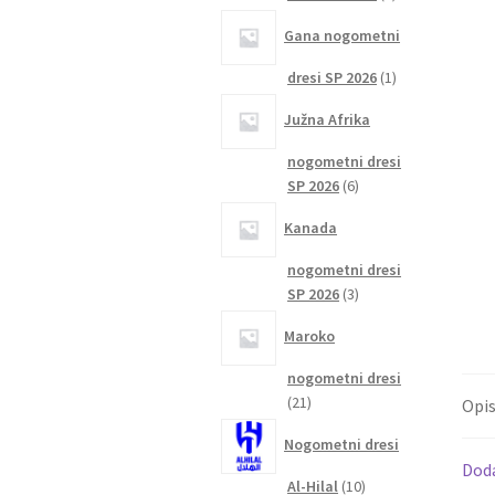
izdelka
Gana nogometni
1
dresi SP 2026
1
izdelek
Južna Afrika
nogometni dresi
6
SP 2026
6
izdelkov
Kanada
nogometni dresi
3
SP 2026
3
izdelki
Maroko
nogometni dresi
21
21
Opi
izdelkov
Nogometni dresi
Dod
10
Al-Hilal
10