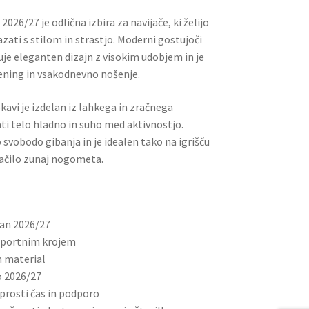
026/27 je odlična izbira za navijače, ki želijo
ati s stilom in strastjo. Moderni gostujoči
je eleganten dizajn z visokim udobjem in je
ening in vsakodnevno nošenje.
avi je izdelan iz lahkega in zračnega
ti telo hladno in suho med aktivnostjo.
 svobodo gibanja in je idealen tako na igrišču
ačilo zunaj nogometa.
lan 2026/27
​​športnim krojem
n material
o 2026/27
prosti čas in podporo