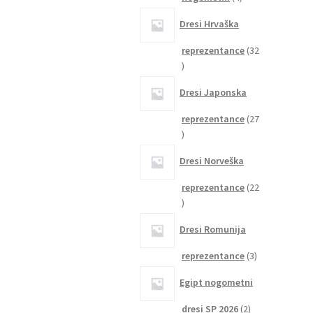
izdelki
Dresi Hrvaška
reprezentance
32
32
izdelkov
Dresi Japonska
reprezentance
27
27
izdelkov
Dresi Norveška
reprezentance
22
22
izdelkov
Dresi Romunija
3
reprezentance
3
izdelki
Egipt nogometni
2
dresi SP 2026
2