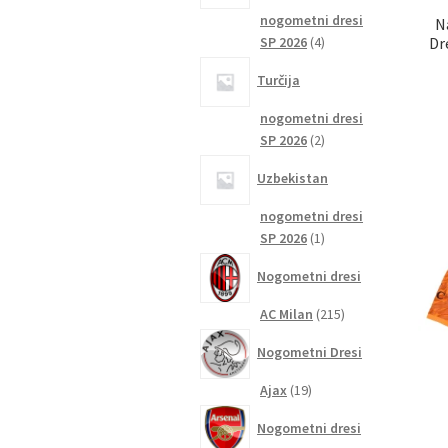
nogometni dresi
N
4
Dr
SP 2026
4
izdelki
Turčija
nogometni dresi
2
SP 2026
2
izdelka
Uzbekistan
nogometni dresi
1
SP 2026
1
izdelek
Nogometni dresi
215
AC Milan
215
izdelkov
Nogometni Dresi
19
Ajax
19
izdelkov
Nogometni dresi