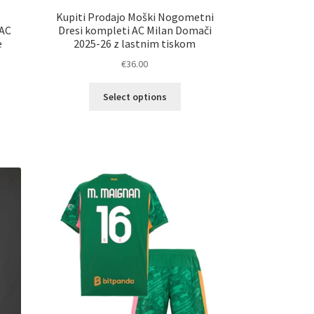
Kupiti Prodajo Moški Nogometni
 AC
Dresi kompleti AC Milan Domači
e
2025-26 z lastnim tiskom
€
36.00
Ta
Select options
izdelek
elek
ima
a
več
č
različic.
ičic.
Možnosti
nosti
lahko
ko
izberete
erete
na
strani
ani
izdelka
elka