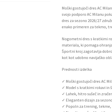
Moški gostujoči dres AC Milan 2
svojo podporo AC Milanu pokaz
dres za sezono 2026/27 združu
enako primeren za tekmo, tr
Nogometni dres s kratkimi rok
materiala, ki pomaga ohranja
Športni kroj zagotavlja dobro
kot kot udobno navijaško obl
Prednosti izdelka
✓ Moški gostujoči dres AC Mi
✓ Model s kratkimi rokavi in 
✓ Lahek, hitro sušeč in zrače
✓ Eleganten dizajn za sezon
✓ Popoln za trening, tekme, 