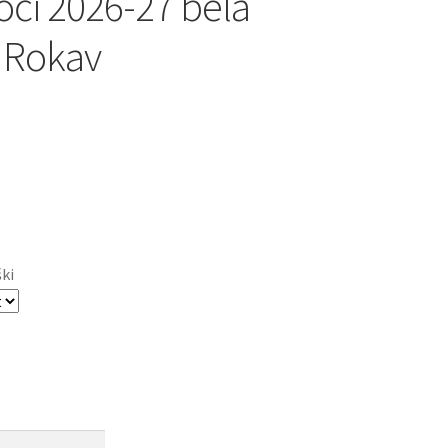
oči 2026-27 bela
 Rokav
ški