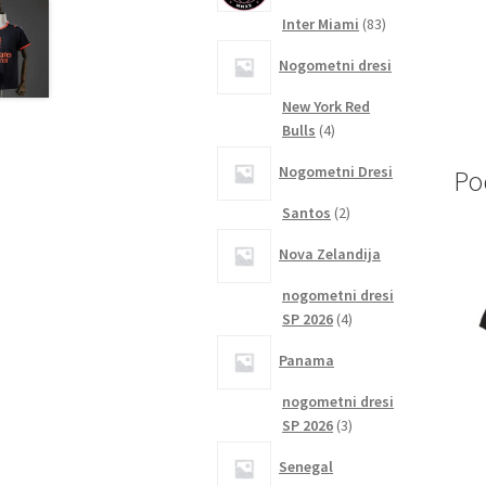
83
Inter Miami
83
izdelkov
Nogometni dresi
New York Red
4
Bulls
4
izdelki
Nogometni Dresi
Po
2
Santos
2
izdelka
Nova Zelandija
nogometni dresi
4
SP 2026
4
izdelki
Panama
nogometni dresi
3
SP 2026
3
izdelki
Senegal