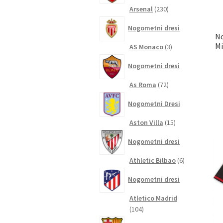
230
Arsenal
230
izdelkov
Nogometni dresi
No
Mi
3
AS Monaco
3
izdelki
Nogometni dresi
72
As Roma
72
izdelkov
Nogometni Dresi
15
Aston Villa
15
izdelkov
Nogometni dresi
6
Athletic Bilbao
6
izdelkov
Nogometni dresi
Atletico Madrid
104
104
izdelki