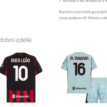
✓ Na voljo v več velikostih z
Naročite svoj moški gostujoči
svojo podporo AC Milanu z 
dobni izdelki