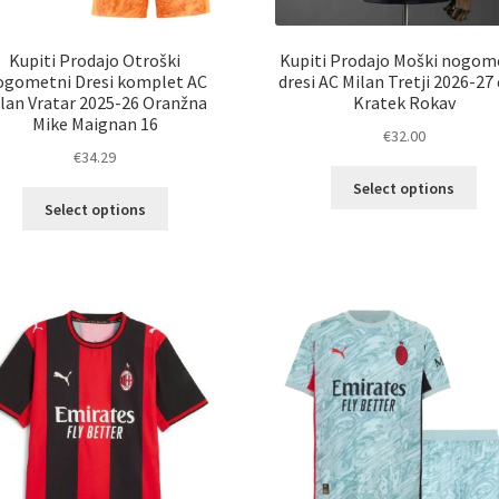
Kupiti Prodajo Otroški
Kupiti Prodajo Moški nogom
gometni Dresi komplet AC
dresi AC Milan Tretji 2026-27
lan Vratar 2025-26 Oranžna
Kratek Rokav
Mike Maignan 16
€
32.00
€
34.29
Ta
Select options
Ta
izd
Select options
izdelek
im
ima
ve
več
razl
različic.
Mož
Možnosti
lah
lahko
izb
izberete
na
na
str
strani
izd
izdelka