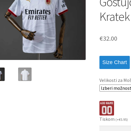
Gostuj
Kratek
€
32.00
Size Chart
Velikosti za Mo
Tiskom
(
+
€
5.95
)