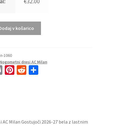
al:
€32.00
Dodaj v košarico
an-1060
Nogometni dresi AC Milan
E
Pi
R
S
m
nt
e
h
ai
er
d
ar
l
es
di
e
t
t
 AC Milan Gostujoči 2026-27 bela z lastnim