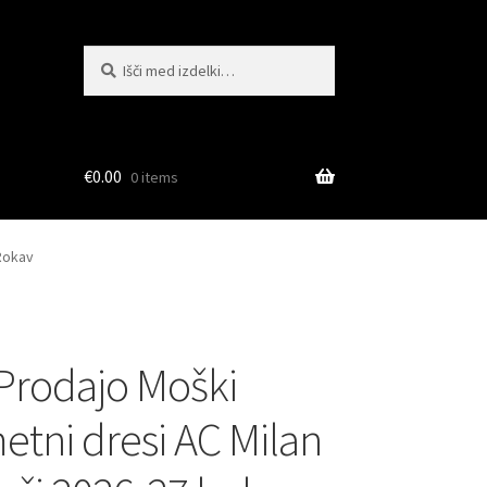
Išči:
Iskanje
€
0.00
0 items
 Rokav
 Prodajo Moški
tni dresi AC Milan