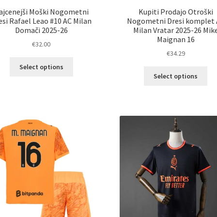
ajcenejši Moški Nogometni
Kupiti Prodajo Otroški
esi Rafael Leao #10 AC Milan
Nogometni Dresi komplet
Domači 2025-26
Milan Vratar 2025-26 Mik
Maignan 16
€
32.00
€
34.29
Ta
Select options
Ta
izdelek
Select options
izd
ima
im
več
ve
različic.
razl
Možnosti
Mož
lahko
lah
izberete
izb
na
na
strani
str
izdelka
izd