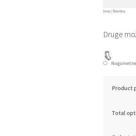
Imei / Številka
Druge mož
Nogometne
Product p
Total opt