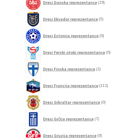
Dresi Danska reprezentance
29
izdelkov
5
Dresi Ekvador reprezentance
5
izdelkov
0
Dresi Estonija reprezentance
0
izdelkov
0
Dresi Ferski otoki reprezentance
0
izdelkov
2
Dresi Finska reprezentance
2
izdelka
112
Dresi Francija reprezentance
112
izdelkov
0
Dresi Gibraltar reprezentance
0
izdelkov
7
Dresi Grčija reprezentance
7
izdelkov
0
Dresi Gruzija reprezentance
0