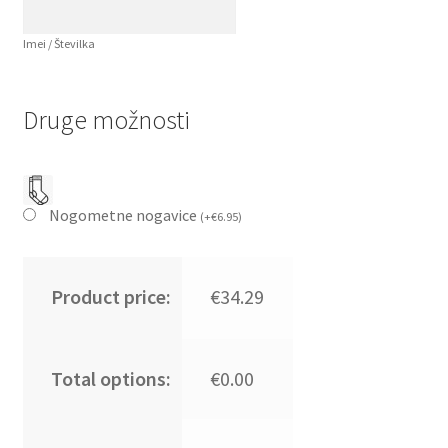
Imei / Številka
Druge možnosti
Nogometne nogavice
(
+
€
6.95
)
Product price:
€34.29
Total options:
€0.00