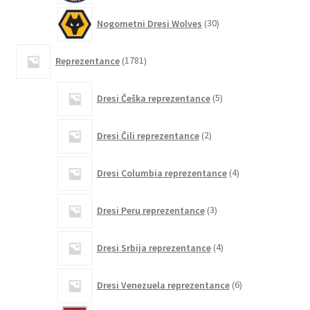
30
Nogometni Dresi Wolves
30
izdelkov
1781
Reprezentance
1781
izdelkov
5
Dresi Češka reprezentance
5
izdelkov
2
Dresi Čili reprezentance
2
izdelka
4
Dresi Columbia reprezentance
4
izdelki
3
Dresi Peru reprezentance
3
izdelki
4
Dresi Srbija reprezentance
4
izdelki
6
Dresi Venezuela reprezentance
6
izdelkov