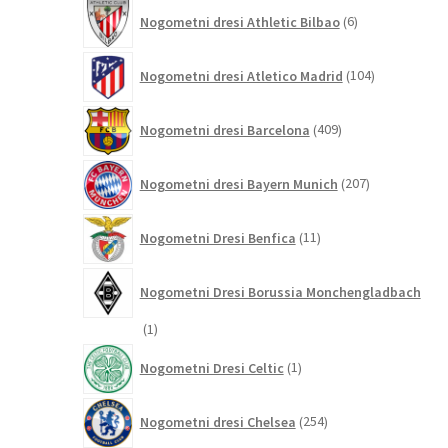
6
Nogometni dresi Athletic Bilbao
6
izdelkov
104
Nogometni dresi Atletico Madrid
104
izdelki
409
Nogometni dresi Barcelona
409
izdelkov
207
Nogometni dresi Bayern Munich
207
izdelkov
11
Nogometni Dresi Benfica
11
izdelkov
Nogometni Dresi Borussia Monchengladbach
1
1
izdelek
1
Nogometni Dresi Celtic
1
izdelek
254
Nogometni dresi Chelsea
254
izdelkov