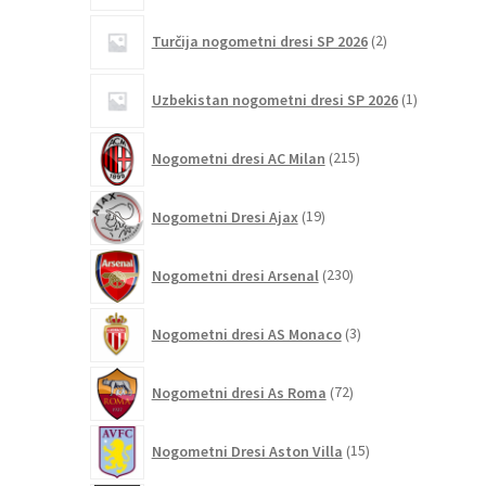
2
Turčija nogometni dresi SP 2026
2
izdelka
1
Uzbekistan nogometni dresi SP 2026
1
izdelek
215
Nogometni dresi AC Milan
215
izdelkov
19
Nogometni Dresi Ajax
19
izdelkov
230
Nogometni dresi Arsenal
230
izdelkov
3
Nogometni dresi AS Monaco
3
izdelki
72
Nogometni dresi As Roma
72
izdelkov
15
Nogometni Dresi Aston Villa
15
izdelkov