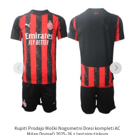
Kupiti Prodajo Moški Nogometni Dresi kompleti AC
Ku
Milan Domači 2025-26 z lastnim tiskom