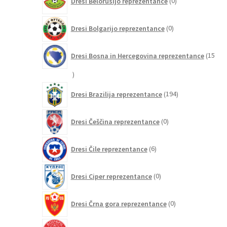
Dresi Belorusijo reprezentance
0
izdelkov
0
Dresi Bolgarijo reprezentance
0
izdelkov
Dresi Bosna in Hercegovina reprezentance
15
15
izdelkov
194
Dresi Brazilija reprezentance
194
izdelkov
0
Dresi Češčina reprezentance
0
izdelkov
6
Dresi Čile reprezentance
6
izdelkov
0
Dresi Ciper reprezentance
0
izdelkov
0
Dresi Črna gora reprezentance
0
izdelkov
29