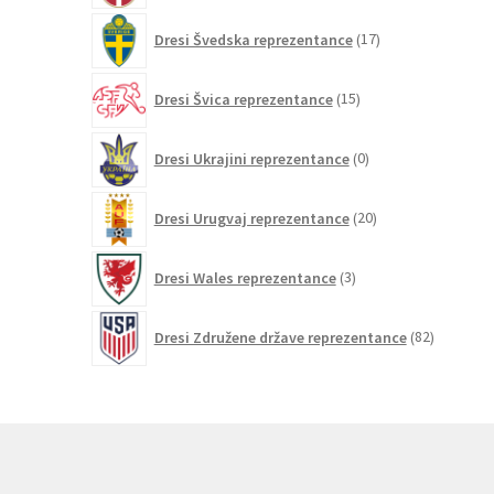
17
Dresi Švedska reprezentance
17
izdelkov
15
Dresi Švica reprezentance
15
izdelkov
0
Dresi Ukrajini reprezentance
0
izdelkov
20
Dresi Urugvaj reprezentance
20
izdelkov
3
Dresi Wales reprezentance
3
izdelki
82
Dresi Združene države reprezentance
82
izdelkov