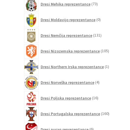
73
Dresi Mehika reprezentance
73
izdelkov
0
Dresi Moldavijo reprezentance
0
izdelkov
131
Dresi Nemčija reprezentance
131
izdelkov
105
Dresi Nizozemska reprezentance
105
izdelkov
1
Dresi Northern Irska reprezentance
1
izdelek
4
Dresi Norveška reprezentance
4
izdelki
16
Dresi Poljska reprezentance
16
izdelkov
160
Dresi Portugalska reprezentance
160
izdelkov
6
Dresi puran reprezentance
6