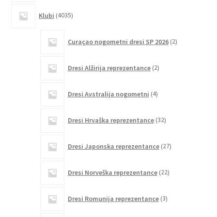
4035
Klubi
4035
izdelkov
2
Curaçao nogometni dresi SP 2026
2
izdelka
2
Dresi Alžirija reprezentance
2
izdelka
4
Dresi Avstralija nogometni
4
izdelki
32
Dresi Hrvaška reprezentance
32
izdelkov
27
Dresi Japonska reprezentance
27
izdelkov
22
Dresi Norveška reprezentance
22
izdelkov
3
Dresi Romunija reprezentance
3
izdelki