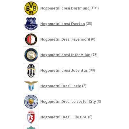
108
Nogometni dresi Dortmund
108
izdelkov
29
Nogometni dresi Everton
29
izdelkov
8
Nogometni Dresi Feyenoord
8
izdelkov
73
Nogometni dresi Inter Milan
73
izdelkov
88
Nogometni dresi Juventus
88
izdelkov
2
Nogometni Dresi Lazio
2
izdelka
0
Nogometni Dresi Leicester City
0
izdelkov
0
Nogometni Dresi Lille OSC
0
izdelkov
292