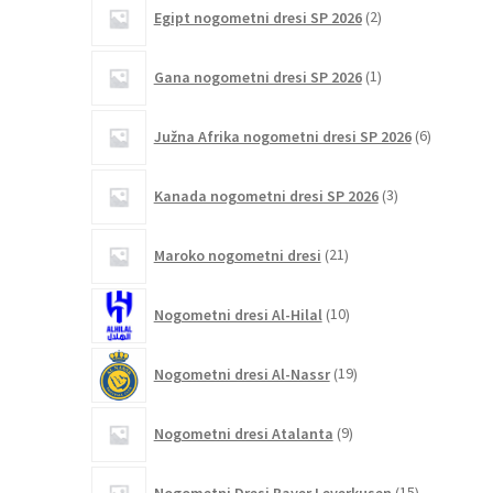
2
Egipt nogometni dresi SP 2026
2
izdelka
1
Gana nogometni dresi SP 2026
1
izdelek
6
Južna Afrika nogometni dresi SP 2026
6
izdelkov
3
Kanada nogometni dresi SP 2026
3
izdelki
21
Maroko nogometni dresi
21
izdelkov
10
Nogometni dresi Al-Hilal
10
izdelkov
19
Nogometni dresi Al-Nassr
19
izdelkov
9
Nogometni dresi Atalanta
9
izdelkov
15
Nogometni Dresi Bayer Leverkusen
15