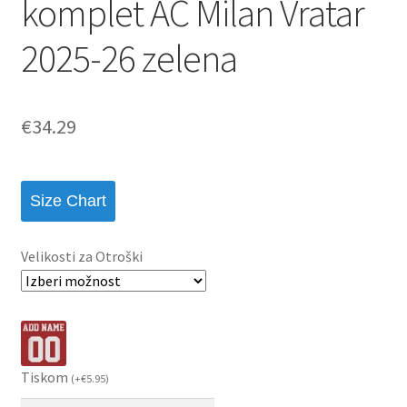
komplet AC Milan Vratar
2025-26 zelena
€
34.29
Size Chart
Velikosti za Otroški
Tiskom
(
+
€
5.95
)