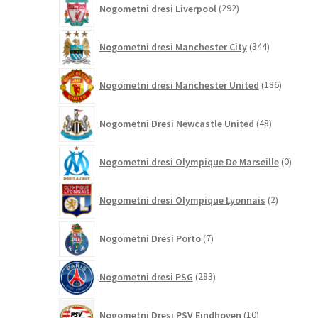
Nogometni dresi Liverpool
292
izdelkov
344
Nogometni dresi Manchester City
344
izdelkov
186
Nogometni dresi Manchester United
186
izdelkov
48
Nogometni Dresi Newcastle United
48
izdelkov
0
Nogometni dresi Olympique De Marseille
0
izdelk
2
Nogometni dresi Olympique Lyonnais
2
izdelka
7
Nogometni Dresi Porto
7
izdelkov
283
Nogometni dresi PSG
283
izdelkov
10
Nogometni Dresi PSV Eindhoven
10