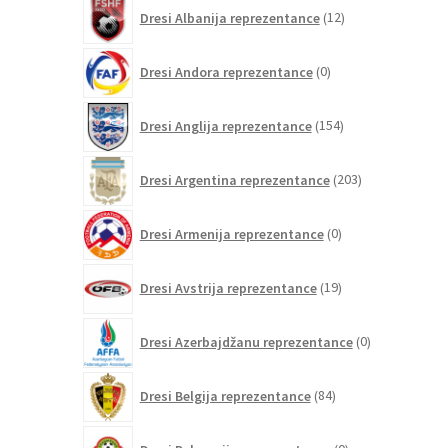
12
Dresi Albanija reprezentance
12
izdelkov
0
Dresi Andora reprezentance
0
izdelkov
154
Dresi Anglija reprezentance
154
izdelkov
203
Dresi Argentina reprezentance
203
izdelki
0
Dresi Armenija reprezentance
0
izdelkov
19
Dresi Avstrija reprezentance
19
izdelkov
0
Dresi Azerbajdžanu reprezentance
0
izdelkov
84
Dresi Belgija reprezentance
84
izdelkov
0