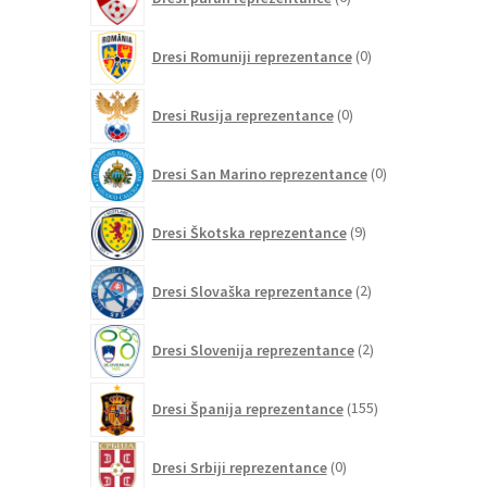
izdelkov
0
Dresi Romuniji reprezentance
0
izdelkov
0
Dresi Rusija reprezentance
0
izdelkov
0
Dresi San Marino reprezentance
0
izdelkov
9
Dresi Škotska reprezentance
9
izdelkov
2
Dresi Slovaška reprezentance
2
izdelka
2
Dresi Slovenija reprezentance
2
izdelka
155
Dresi Španija reprezentance
155
izdelkov
0
Dresi Srbiji reprezentance
0
izdelkov