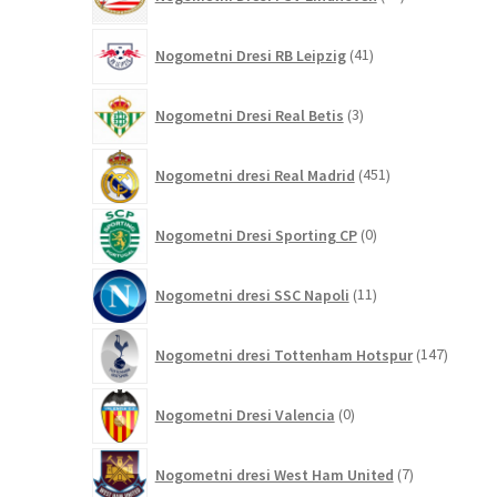
izdelkov
41
Nogometni Dresi RB Leipzig
41
izdelkov
3
Nogometni Dresi Real Betis
3
izdelki
451
Nogometni dresi Real Madrid
451
izdelkov
0
Nogometni Dresi Sporting CP
0
izdelkov
11
Nogometni dresi SSC Napoli
11
izdelkov
147
Nogometni dresi Tottenham Hotspur
147
izdelko
0
Nogometni Dresi Valencia
0
izdelkov
7
Nogometni dresi West Ham United
7
izdelkov