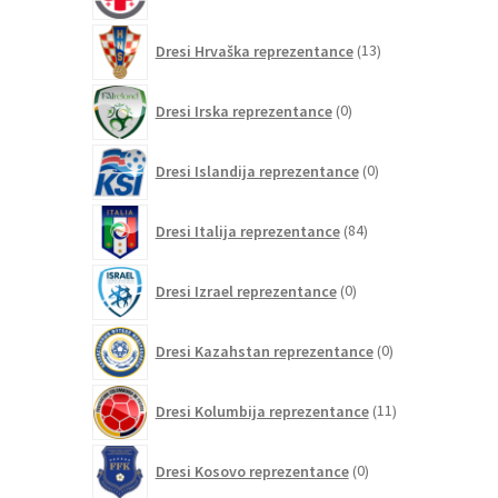
izdelkov
13
Dresi Hrvaška reprezentance
13
izdelkov
0
Dresi Irska reprezentance
0
izdelkov
0
Dresi Islandija reprezentance
0
izdelkov
84
Dresi Italija reprezentance
84
izdelkov
0
Dresi Izrael reprezentance
0
izdelkov
0
Dresi Kazahstan reprezentance
0
izdelkov
11
Dresi Kolumbija reprezentance
11
izdelkov
0
Dresi Kosovo reprezentance
0
izdelkov