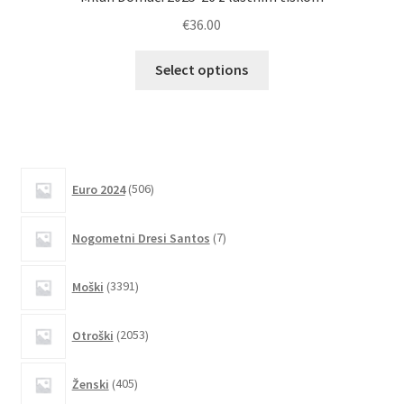
€
36.00
Ta
Select options
izdelek
ima
več
različic.
Možnosti
506
Euro 2024
506
lahko
izdelkov
izberete
7
Nogometni Dresi Santos
7
na
izdelkov
strani
3391
izdelka
Moški
3391
izdelkov
2053
Otroški
2053
izdelkov
405
Ženski
405
izdelkov