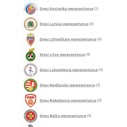
1
Dresi Kostarika reprezentance
1
izdelek
0
Dresi Latvija reprezentance
0
izdelkov
0
Dresi Lihtenštajn reprezentance
0
izdelkov
0
Dresi Litva reprezentance
0
izdelkov
0
Dresi Luksemburg reprezentance
0
izdelkov
3
Dresi Madžarska reprezentance
3
izdelki
0
Dresi Makedonija reprezentance
0
izdelkov
0
Dresi Malta reprezentance
0
izdelkov