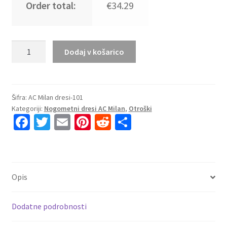
Order total:
€34.29
Najcenejši
Dodaj v košarico
Otroški
Nogometni
Dresi
komplet
Šifra:
AC Milan dresi-101
Kategoriji:
Nogometni dresi AC Milan
,
Otroški
AC
Fa
T
E
Pi
R
S
Milan
ce
wi
m
nt
e
h
Vratar
2025-
b
tt
ai
er
d
ar
26
o
er
l
es
di
e
zelena
Opis
o
t
t
količina
k
Dodatne podrobnosti