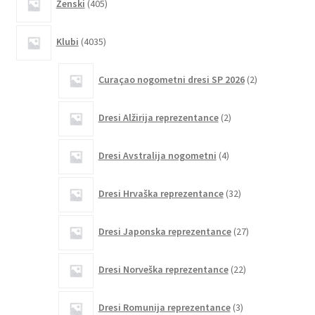
Ženski
405
izdelkov
4035
Klubi
4035
izdelkov
2
Curaçao nogometni dresi SP 2026
2
izdelka
2
Dresi Alžirija reprezentance
2
izdelka
4
Dresi Avstralija nogometni
4
izdelki
32
Dresi Hrvaška reprezentance
32
izdelkov
27
Dresi Japonska reprezentance
27
izdelkov
22
Dresi Norveška reprezentance
22
izdelkov
3
Dresi Romunija reprezentance
3
izdelki