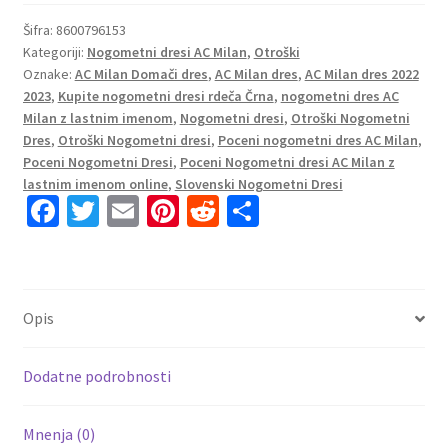
AC
Milan
Šifra:
8600796153
Kategoriji:
Nogometni dresi AC Milan
,
Otroški
Domači
Oznake:
AC Milan Domači dres
,
AC Milan dres
,
AC Milan dres 2022
2022-
2023
,
Kupite nogometni dresi rdeča Črna
,
nogometni dres AC
23
Milan z lastnim imenom
,
Nogometni dresi
,
Otroški Nogometni
Kratek
Dres
,
Otroški Nogometni dresi
,
Poceni nogometni dres AC Milan
,
Rokav
Poceni Nogometni Dresi
,
Poceni Nogometni dresi AC Milan z
+
lastnim imenom online
,
Slovenski Nogometni Dresi
Fa
T
E
Pi
R
S
Kratke
hlače
ce
wi
m
nt
e
h
R.Leão
b
tt
ai
er
d
ar
17
o
er
l
es
di
e
količina
Opis
o
t
t
k
Dodatne podrobnosti
Mnenja (0)