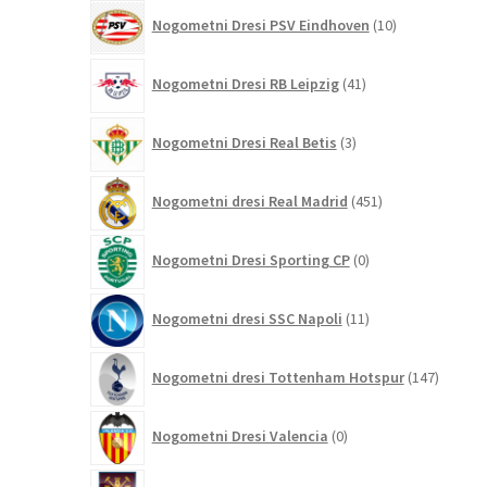
10
Nogometni Dresi PSV Eindhoven
10
izdelkov
41
Nogometni Dresi RB Leipzig
41
izdelkov
3
Nogometni Dresi Real Betis
3
izdelki
451
Nogometni dresi Real Madrid
451
izdelkov
0
Nogometni Dresi Sporting CP
0
izdelkov
11
Nogometni dresi SSC Napoli
11
izdelkov
147
Nogometni dresi Tottenham Hotspur
147
izdelko
0
Nogometni Dresi Valencia
0
izdelkov
7