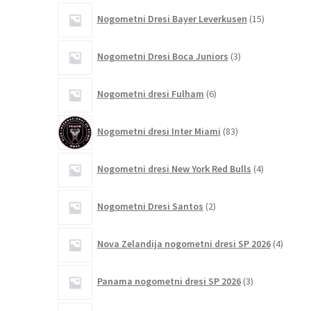
15
Nogometni Dresi Bayer Leverkusen
15
izdelkov
3
Nogometni Dresi Boca Juniors
3
izdelki
6
Nogometni dresi Fulham
6
izdelkov
83
Nogometni dresi Inter Miami
83
izdelkov
4
Nogometni dresi New York Red Bulls
4
izdelki
2
Nogometni Dresi Santos
2
izdelka
4
Nova Zelandija nogometni dresi SP 2026
4
izdelki
3
Panama nogometni dresi SP 2026
3
izdelki
4