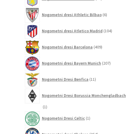
izdelkov
6
Nogometni dresi Athletic Bilbao
6
izdelkov
104
Nogometni dresi Atletico Madrid
104
izdelki
409
Nogometni dresi Barcelona
409
izdelkov
207
Nogometni dresi Bayern Munich
207
izdelkov
11
Nogometni Dresi Benfica
11
izdelkov
Nogometni Dresi Borussia Monchengladbach
1
1
izdelek
1
Nogometni Dresi Celtic
1
izdelek
254