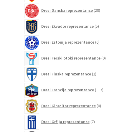
29
Dresi Danska reprezentance
29
izdelkov
5
Dresi Ekvador reprezentance
5
izdelkov
0
Dresi Estonija reprezentance
0
izdelkov
0
Dresi Ferski otoki reprezentance
0
izdelkov
2
Dresi Finska reprezentance
2
izdelka
117
Dresi Francija reprezentance
117
izdelkov
0
Dresi Gibraltar reprezentance
0
izdelkov
7
Dresi Grčija reprezentance
7
izdelkov