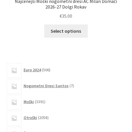
Najcenejši Moški nogometni dresi AC Milan Domači
Na
2026-27 Dolgi Rokav
€
35.00
Ta
Select options
izdelek
ima
več
različic.
Možnosti
506
Euro 2024
506
lahko
izdelkov
izberete
7
Nogometni Dresi Santos
7
na
izdelkov
strani
3391
izdelka
Moški
3391
izdelkov
2058
Otroški
2058
izdelkov
405