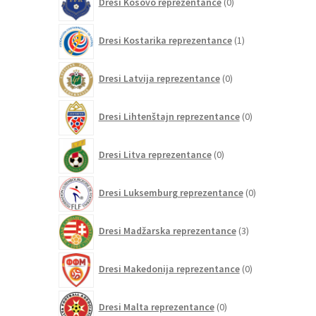
Dresi Kosovo reprezentance
0
izdelkov
1
Dresi Kostarika reprezentance
1
izdelek
0
Dresi Latvija reprezentance
0
izdelkov
0
Dresi Lihtenštajn reprezentance
0
izdelkov
0
Dresi Litva reprezentance
0
izdelkov
0
Dresi Luksemburg reprezentance
0
izdelkov
3
Dresi Madžarska reprezentance
3
izdelki
0
Dresi Makedonija reprezentance
0
izdelkov
0
Dresi Malta reprezentance
0
izdelkov