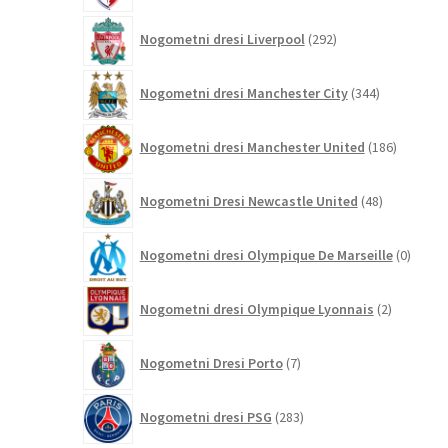
292
Nogometni dresi Liverpool
292
izdelkov
344
Nogometni dresi Manchester City
344
izdelkov
186
Nogometni dresi Manchester United
186
izdelkov
48
Nogometni Dresi Newcastle United
48
izdelkov
0
Nogometni dresi Olympique De Marseille
0
izdelk
2
Nogometni dresi Olympique Lyonnais
2
izdelka
7
Nogometni Dresi Porto
7
izdelkov
283
Nogometni dresi PSG
283
izdelkov