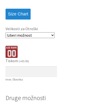
Size Chart
Velikosti za Otroški
Tiskom
(
+
€
5.95
)
Imei / Številka
Druge možnosti