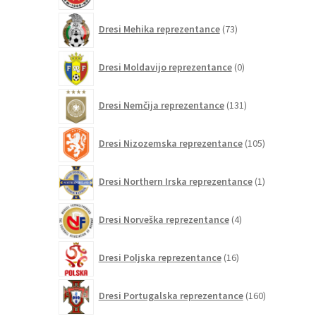
73
Dresi Mehika reprezentance
73
izdelkov
0
Dresi Moldavijo reprezentance
0
izdelkov
131
Dresi Nemčija reprezentance
131
izdelkov
105
Dresi Nizozemska reprezentance
105
izdelkov
1
Dresi Northern Irska reprezentance
1
izdelek
4
Dresi Norveška reprezentance
4
izdelki
16
Dresi Poljska reprezentance
16
izdelkov
160
Dresi Portugalska reprezentance
160
izdelkov