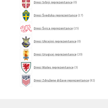
Dresi Srbiji reprezentance
0
izdelkov
17
Dresi Švedska reprezentance
17
izdelkov
15
Dresi Švica reprezentance
15
izdelkov
0
Dresi Ukrajini reprezentance
0
izdelkov
20
Dresi Urugvaj reprezentance
20
izdelkov
3
Dresi Wales reprezentance
3
izdelki
82
Dresi Združene države reprezentance
82
izdelkov