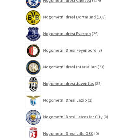
Nogometni dresi Chelsea
254
izdelkov
108
Nogometni dresi Dortmund
108
izdelkov
29
Nogometni dresi Everton
29
izdelkov
8
Nogometni Dresi Feyenoord
8
izdelkov
73
Nogometni dresi Inter Milan
73
izdelkov
88
Nogometni dresi Juventus
88
izdelkov
2
Nogometni Dresi Lazio
2
izdelka
0
Nogometni Dresi Leicester City
0
izdelkov
0
Nogometni Dresi Lille OSC
0
izdelkov