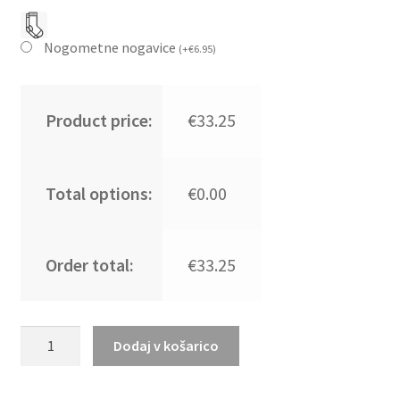
Nogometne nogavice
(
+
€
6.95
)
Product price:
€33.25
Total options:
€0.00
Order total:
€33.25
Otroški
Dodaj v košarico
Nogometni
dresi