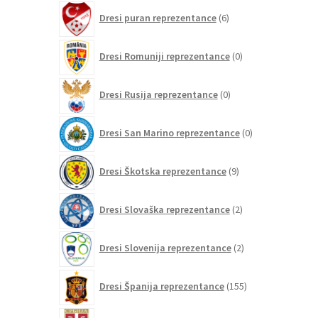
6
Dresi puran reprezentance
6
izdelkov
0
Dresi Romuniji reprezentance
0
izdelkov
0
Dresi Rusija reprezentance
0
izdelkov
0
Dresi San Marino reprezentance
0
izdelkov
9
Dresi Škotska reprezentance
9
izdelkov
2
Dresi Slovaška reprezentance
2
izdelka
2
Dresi Slovenija reprezentance
2
izdelka
155
Dresi Španija reprezentance
155
izdelkov
0