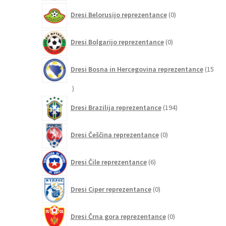
0
Dresi Belorusijo reprezentance
0
izdelkov
0
Dresi Bolgarijo reprezentance
0
izdelkov
Dresi Bosna in Hercegovina reprezentance
15
15
izdelkov
194
Dresi Brazilija reprezentance
194
izdelkov
0
Dresi Češčina reprezentance
0
izdelkov
6
Dresi Čile reprezentance
6
izdelkov
0
Dresi Ciper reprezentance
0
izdelkov
0
Dresi Črna gora reprezentance
0
izdelkov