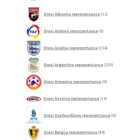
12
Dresi Albanija reprezentance
12
izdelkov
0
Dresi Andora reprezentance
0
izdelkov
154
Dresi Anglija reprezentance
154
izdelkov
203
Dresi Argentina reprezentance
203
izdelki
0
Dresi Armenija reprezentance
0
izdelkov
19
Dresi Avstrija reprezentance
19
izdelkov
0
Dresi Azerbajdžanu reprezentance
0
izdelkov
84
Dresi Belgija reprezentance
84
izdelkov