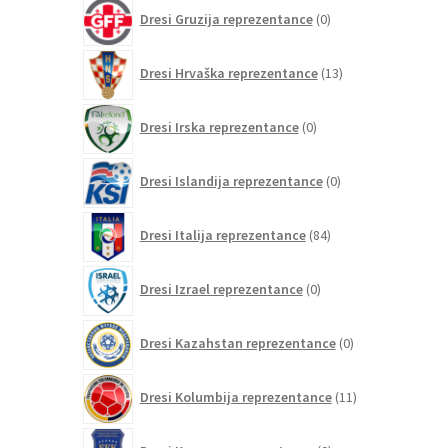
0
Dresi Gruzija reprezentance
0
izdelkov
13
Dresi Hrvaška reprezentance
13
izdelkov
0
Dresi Irska reprezentance
0
izdelkov
0
Dresi Islandija reprezentance
0
izdelkov
84
Dresi Italija reprezentance
84
izdelkov
0
Dresi Izrael reprezentance
0
izdelkov
0
Dresi Kazahstan reprezentance
0
izdelkov
11
Dresi Kolumbija reprezentance
11
izdelkov
0