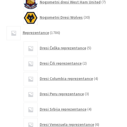
Nogometni dresi West Ham United
7
izdelkov
30
Nogometni Dresi Wolves
30
izdelkov
1786
Reprezentance
1786
izdelkov
5
Dresi Češka reprezentance
5
izdelkov
2
Dresi Čili reprezentance
2
izdelka
4
Dresi Columbia reprezentance
4
izdelki
3
Dresi Peru reprezentance
3
izdelki
4
Dresi Srbija reprezentance
4
izdelki
6
Dresi Venezuela reprezentance
6
izdelkov