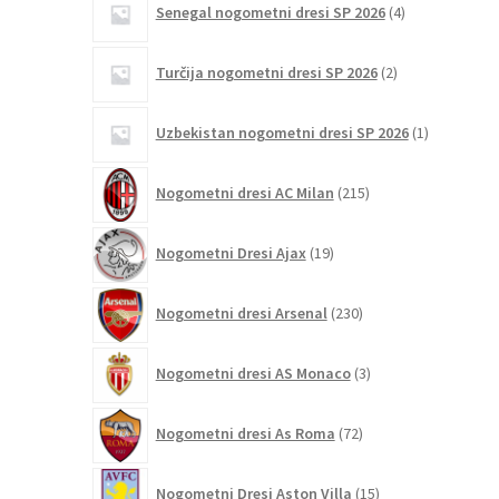
Senegal nogometni dresi SP 2026
4
izdelki
2
Turčija nogometni dresi SP 2026
2
izdelka
1
Uzbekistan nogometni dresi SP 2026
1
izdelek
215
Nogometni dresi AC Milan
215
izdelkov
19
Nogometni Dresi Ajax
19
izdelkov
230
Nogometni dresi Arsenal
230
izdelkov
3
Nogometni dresi AS Monaco
3
izdelki
72
Nogometni dresi As Roma
72
izdelkov
15
Nogometni Dresi Aston Villa
15