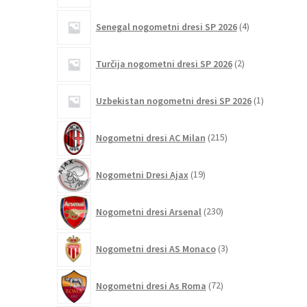
4
Senegal nogometni dresi SP 2026
4
izdelki
2
Turčija nogometni dresi SP 2026
2
izdelka
1
Uzbekistan nogometni dresi SP 2026
1
izdelek
215
Nogometni dresi AC Milan
215
izdelkov
19
Nogometni Dresi Ajax
19
izdelkov
230
Nogometni dresi Arsenal
230
izdelkov
3
Nogometni dresi AS Monaco
3
izdelki
72
Nogometni dresi As Roma
72
izdelkov