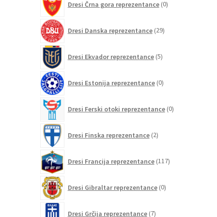
Dresi Črna gora reprezentance
0
izdelkov
29
Dresi Danska reprezentance
29
izdelkov
5
Dresi Ekvador reprezentance
5
izdelkov
0
Dresi Estonija reprezentance
0
izdelkov
0
Dresi Ferski otoki reprezentance
0
izdelkov
2
Dresi Finska reprezentance
2
izdelka
117
Dresi Francija reprezentance
117
izdelkov
0
Dresi Gibraltar reprezentance
0
izdelkov
7
Dresi Grčija reprezentance
7