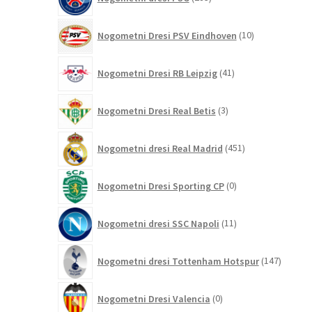
izdelkov
10
Nogometni Dresi PSV Eindhoven
10
izdelkov
41
Nogometni Dresi RB Leipzig
41
izdelkov
3
Nogometni Dresi Real Betis
3
izdelki
451
Nogometni dresi Real Madrid
451
izdelkov
0
Nogometni Dresi Sporting CP
0
izdelkov
11
Nogometni dresi SSC Napoli
11
izdelkov
147
Nogometni dresi Tottenham Hotspur
147
izdelko
0
Nogometni Dresi Valencia
0
izdelkov