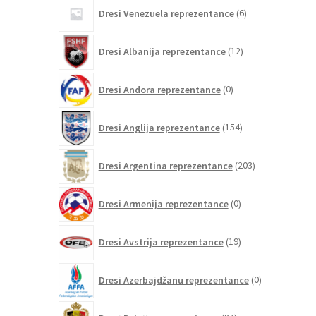
6
Dresi Venezuela reprezentance
6
izdelkov
12
Dresi Albanija reprezentance
12
izdelkov
0
Dresi Andora reprezentance
0
izdelkov
154
Dresi Anglija reprezentance
154
izdelkov
203
Dresi Argentina reprezentance
203
izdelki
0
Dresi Armenija reprezentance
0
izdelkov
19
Dresi Avstrija reprezentance
19
izdelkov
0
Dresi Azerbajdžanu reprezentance
0
izdelkov
84