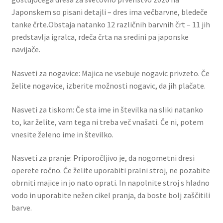
Japonskem so pisani detajli – dres ima večbarvne, bledeče
tanke črte.Obstaja natanko 12 različnih barvnih črt – 11 jih
predstavlja igralca, rdeča črta na sredini pa japonske
navijače.
Nasveti za nogavice: Majica ne vsebuje nogavic privzeto. Če
želite nogavice, izberite možnosti nogavic, da jih plačate.
Nasveti za tiskom: Če sta ime in številka na sliki natanko
to, kar želite, vam tega ni treba več vnašati. Če ni, potem
vnesite želeno ime in številko.
Nasveti za pranje: Priporočljivo je, da nogometni dresi
operete ročno. Če želite uporabiti pralni stroj, ne pozabite
obrniti majice in jo nato oprati. In napolnite stroj s hladno
vodo in uporabite nežen cikel pranja, da boste bolj zaščitili
barve.