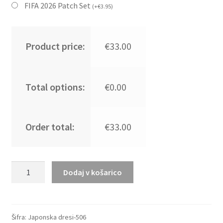
FIFA 2026 Patch Set
(
+
€
3.95
)
Product price:
€33.00
Total options:
€0.00
Order total:
€33.00
Kupiti
Dodaj v košarico
Prodajo
Otroški
Japonska
SP
Šifra:
Japonska dresi-506