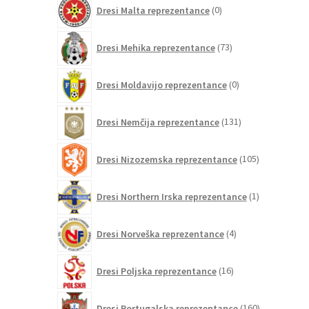
0
Dresi Malta reprezentance
0
izdelkov
73
Dresi Mehika reprezentance
73
izdelkov
0
Dresi Moldavijo reprezentance
0
izdelkov
131
Dresi Nemčija reprezentance
131
izdelkov
105
Dresi Nizozemska reprezentance
105
izdelkov
1
Dresi Northern Irska reprezentance
1
izdelek
4
Dresi Norveška reprezentance
4
izdelki
16
Dresi Poljska reprezentance
16
izdelkov
160
Dresi Portugalska reprezentance
160