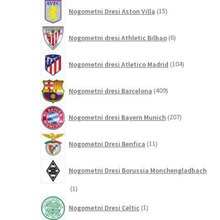
15
Nogometni Dresi Aston Villa
15
izdelkov
6
Nogometni dresi Athletic Bilbao
6
izdelkov
104
Nogometni dresi Atletico Madrid
104
izdelki
409
Nogometni dresi Barcelona
409
izdelkov
207
Nogometni dresi Bayern Munich
207
izdelkov
11
Nogometni Dresi Benfica
11
izdelkov
Nogometni Dresi Borussia Monchengladbach
1
1
izdelek
1
Nogometni Dresi Celtic
1
izdelek