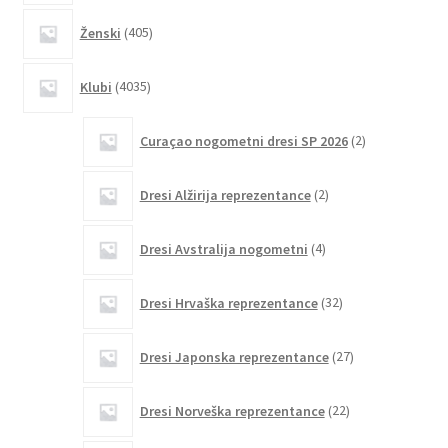
405
Ženski
405
izdelkov
4035
Klubi
4035
izdelkov
2
Curaçao nogometni dresi SP 2026
2
izdelka
2
Dresi Alžirija reprezentance
2
izdelka
4
Dresi Avstralija nogometni
4
izdelki
32
Dresi Hrvaška reprezentance
32
izdelkov
27
Dresi Japonska reprezentance
27
izdelkov
22
Dresi Norveška reprezentance
22
izdelkov