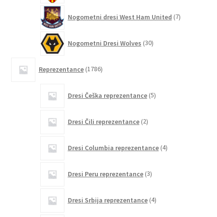
7
Nogometni dresi West Ham United
7
izdelkov
30
Nogometni Dresi Wolves
30
izdelkov
1786
Reprezentance
1786
izdelkov
5
Dresi Češka reprezentance
5
izdelkov
2
Dresi Čili reprezentance
2
izdelka
4
Dresi Columbia reprezentance
4
izdelki
3
Dresi Peru reprezentance
3
izdelki
4
Dresi Srbija reprezentance
4
izdelki