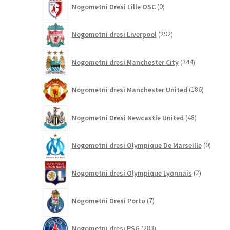
Nogometni Dresi Lille OSC
0
izdelkov
292
Nogometni dresi Liverpool
292
izdelkov
344
Nogometni dresi Manchester City
344
izdelkov
186
Nogometni dresi Manchester United
186
izdelkov
48
Nogometni Dresi Newcastle United
48
izdelkov
0
Nogometni dresi Olympique De Marseille
0
izdelk
2
Nogometni dresi Olympique Lyonnais
2
izdelka
7
Nogometni Dresi Porto
7
izdelkov
283
Nogometni dresi PSG
283