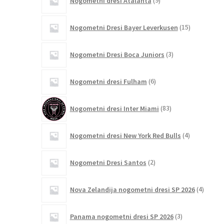
Nogometni dresi Atalanta
9
izdelkov
15
Nogometni Dresi Bayer Leverkusen
15
izdelkov
3
Nogometni Dresi Boca Juniors
3
izdelki
6
Nogometni dresi Fulham
6
izdelkov
83
Nogometni dresi Inter Miami
83
izdelkov
4
Nogometni dresi New York Red Bulls
4
izdelki
2
Nogometni Dresi Santos
2
izdelka
4
Nova Zelandija nogometni dresi SP 2026
4
izdelki
3
Panama nogometni dresi SP 2026
3
izdelki