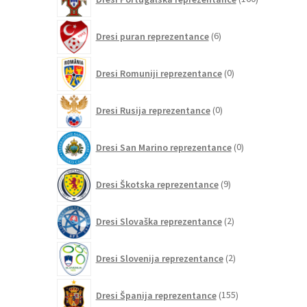
izdelkov
6
Dresi puran reprezentance
6
izdelkov
0
Dresi Romuniji reprezentance
0
izdelkov
0
Dresi Rusija reprezentance
0
izdelkov
0
Dresi San Marino reprezentance
0
izdelkov
9
Dresi Škotska reprezentance
9
izdelkov
2
Dresi Slovaška reprezentance
2
izdelka
2
Dresi Slovenija reprezentance
2
izdelka
155
Dresi Španija reprezentance
155
izdelkov