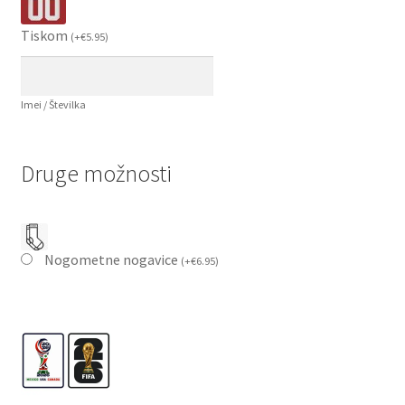
Tiskom
(
+
€
5.95
)
Imei / Številka
Druge možnosti
Nogometne nogavice
(
+
€
6.95
)