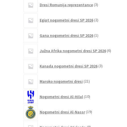
3
Dresi Romunija reprezentance
3
izdelki
2
Egipt nogometni dresi SP 2026
2
izdelka
1
Gana nogometni dresi SP 2026
1
izdelek
6
Južna Afrika nogometni dresi SP 2026
6
izdelkov
3
Kanada nogometni dresi SP 2026
3
izdelki
21
Maroko nogometni dresi
21
izdelkov
10
Nogometni dresi Al-Hilal
10
izdelkov
19
Nogometni dresi Al-Nassr
19
izdelkov
9