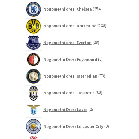
254
Nogometni dresi Chelsea
254
izdelkov
108
Nogometni dresi Dortmund
108
izdelkov
29
Nogometni dresi Everton
29
izdelkov
8
Nogometni Dresi Feyenoord
8
izdelkov
73
Nogometni dresi Inter Milan
73
izdelkov
88
Nogometni dresi Juventus
88
izdelkov
2
Nogometni Dresi Lazio
2
izdelka
0
Nogometni Dresi Leicester City
0
izdelkov
0