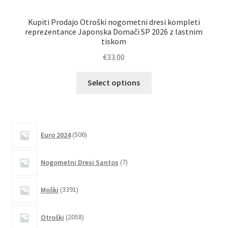
Kupiti Prodajo Otroški nogometni dresi kompleti
Kup
reprezentance Japonska Domači SP 2026 z lastnim
tiskom
€
33.00
Ta
Select options
izdelek
ima
več
različic.
506
Euro 2024
506
izdelkov
Možnosti
lahko
7
Nogometni Dresi Santos
7
izberete
izdelkov
na
3391
Moški
3391
strani
izdelkov
izdelka
2058
Otroški
2058
izdelkov