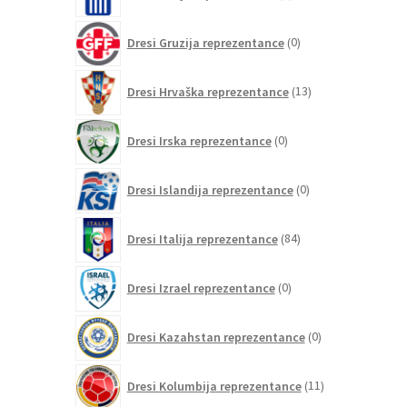
izdelkov
0
Dresi Gruzija reprezentance
0
izdelkov
13
Dresi Hrvaška reprezentance
13
izdelkov
0
Dresi Irska reprezentance
0
izdelkov
0
Dresi Islandija reprezentance
0
izdelkov
84
Dresi Italija reprezentance
84
izdelkov
0
Dresi Izrael reprezentance
0
izdelkov
0
Dresi Kazahstan reprezentance
0
izdelkov
11
Dresi Kolumbija reprezentance
11
izdelkov