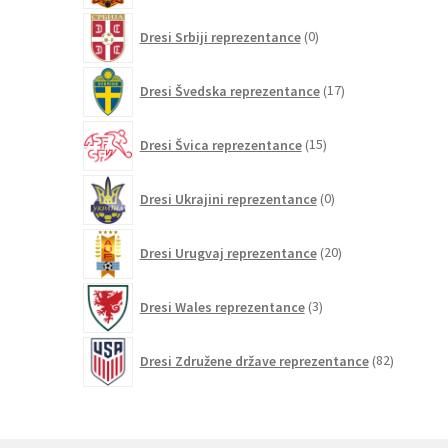
0
Dresi Srbiji reprezentance
0
izdelkov
17
Dresi Švedska reprezentance
17
izdelkov
15
Dresi Švica reprezentance
15
izdelkov
0
Dresi Ukrajini reprezentance
0
izdelkov
20
Dresi Urugvaj reprezentance
20
izdelkov
3
Dresi Wales reprezentance
3
izdelki
82
Dresi Združene države reprezentance
82
izdelkov