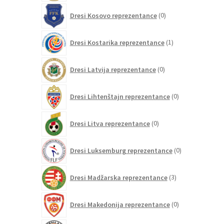
0
Dresi Kosovo reprezentance
0
izdelkov
1
Dresi Kostarika reprezentance
1
izdelek
0
Dresi Latvija reprezentance
0
izdelkov
0
Dresi Lihtenštajn reprezentance
0
izdelkov
0
Dresi Litva reprezentance
0
izdelkov
0
Dresi Luksemburg reprezentance
0
izdelkov
3
Dresi Madžarska reprezentance
3
izdelki
0
Dresi Makedonija reprezentance
0
izdelkov