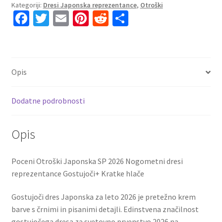
Kategoriji:
Dresi Japonska reprezentance
,
Otroški
2026
Fa
T
E
Pi
R
S
Nogometni
ce
wi
m
nt
e
h
dresi
kompleti
b
tt
ai
er
d
ar
reprezentance
o
er
l
es
di
e
Gostujoči
Opis
o
t
t
količina
k
Dodatne podrobnosti
Opis
Poceni Otroški Japonska SP 2026 Nogometni dresi
reprezentance Gostujoči+ Kratke hlače
Gostujoči dres Japonska za leto 2026 je pretežno krem ​​
barve s črnimi in pisanimi detajli. Edinstvena značilnost
gostujočega dresa za svetovno prvenstvo 2026 na