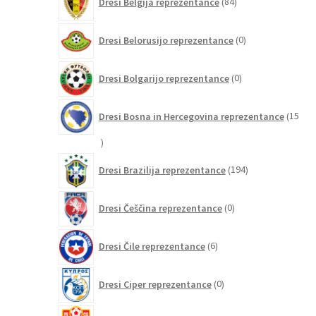
Dresi Belgija reprezentance
84
izdelkov
0
Dresi Belorusijo reprezentance
0
izdelkov
0
Dresi Bolgarijo reprezentance
0
izdelkov
Dresi Bosna in Hercegovina reprezentance
15
15
izdelkov
194
Dresi Brazilija reprezentance
194
izdelkov
0
Dresi Češčina reprezentance
0
izdelkov
6
Dresi Čile reprezentance
6
izdelkov
0
Dresi Ciper reprezentance
0
izdelkov
0