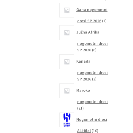
izdelka
Gana nogometni
1
dresi SP 2026
1
izdelek
Južna Afrika
nogometni dresi
6
SP 2026
6
izdelkov
Kanada
nogometni dresi
3
SP 2026
3
izdelki
Maroko
nogometni dresi
21
21
izdelkov
Nogometni dresi
10
Al-Hilal
10