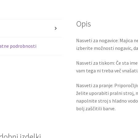
2006-
b
tt
07
o
er
Kratek
Opis
o
Rokav
s
količina
k
Nasveti za nogavice: Majica ne
atne podrobnosti
izberite možnosti nogavic, da 
Nasveti za tiskom: Če sta ime i
vam tega ni treba več vnašati.
Nasveti za pranje: Priporočlj
želite uporabiti pralni stroj, 
napolnite stroj s hladno vodo
bolj zaščitili barve.
dobni izdelki