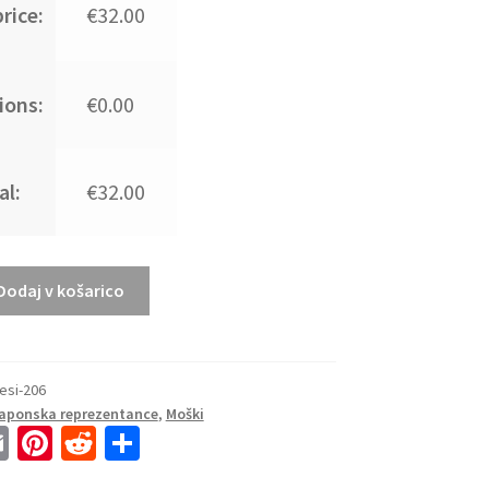
rice:
€32.00
ions:
€0.00
al:
€32.00
Dodaj v košarico
esi-206
Japonska reprezentance
,
Moški
E
Pi
R
S
m
nt
e
h