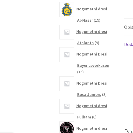
izdelkov
Nogometni dresi
19
Al-Nassr
19
izdelkov
Opi
Nogometni dresi
9
Atalanta
9
Dod
izdelkov
Nogometni Dresi
Bayer Leverkusen
15
15
izdelkov
Nogometni Dresi
3
Boca Juniors
3
izdelki
Nogometni dresi
6
Fulham
6
izdelkov
Nogometni dresi
Po