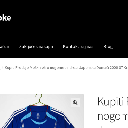
oke
račun
Zaključek nakupa
Kontaktiraj nas
Blog
čun
Trgovina
Zaključek nakupa
e
Kupiti Prodajo Moški retro nogometni dresi Japonska Domači 2006-07 K
Kupiti
nogome