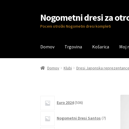
Nogometni dresi za otr
Skip
Skip
to
to
Poceni otroški Nogometni dresi kompleti
navigation
content
Domov
Trgovina
Košarica
Moj 
Domov
Blog
Kontaktiraj nas
Košarica
Moj ra
Domov
Klubi
Dresi Japonska reprezentanc
506
Euro 2024
506
izdelkov
7
Nogometni Dresi Santos
7
izdelkov