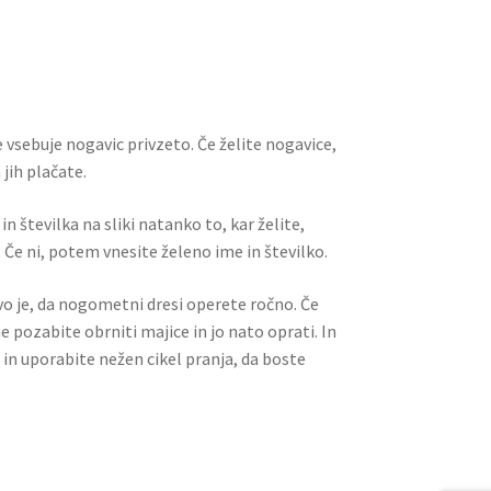
ai
er
d
ar
l
es
di
e
t
t
 vsebuje nogavic privzeto. Če želite nogavice,
jih plačate.
n številka na sliki natanko to, kar želite,
 Če ni, potem vnesite želeno ime in številko.
ivo je, da nogometni dresi operete ročno. Če
ne pozabite obrniti majice in jo nato oprati. In
 in uporabite nežen cikel pranja, da boste