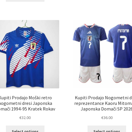
im
ima
ve
več
razl
različic.
Mož
Možnosti
lah
lahko
izb
izberete
na
na
str
strani
izd
izdelka
Kupiti Prodajo Moški retro
Kupiti Prodajo Nogometni d
nogometni dresi Japonska
reprezentance Kaoru Mitom
mači 1994-95 Kratek Rokav
Japonska Domači SP 202
€
32.00
€
36.00
Ta
Ta
Select options
Select options