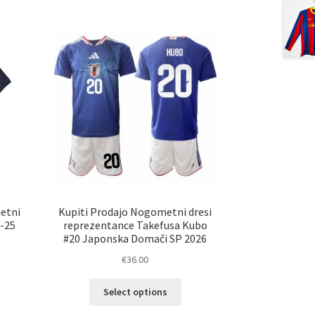
etni
Kupiti Prodajo Nogometni dresi
-25
reprezentance Takefusa Kubo
#20 Japonska Domači SP 2026
€
36.00
Ta
Select options
elek
izdelek