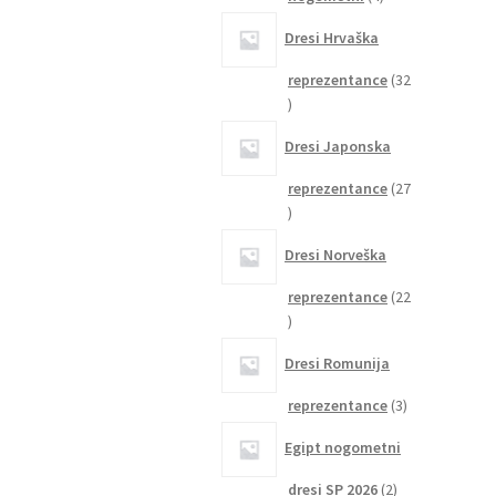
izdelki
Dresi Hrvaška
reprezentance
32
32
izdelkov
Dresi Japonska
reprezentance
27
27
izdelkov
Dresi Norveška
reprezentance
22
22
izdelkov
Dresi Romunija
3
reprezentance
3
izdelki
Egipt nogometni
2
dresi SP 2026
2