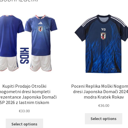
Kupiti Prodajo Otroški
Poceni Replika Moški Nogom
nogometni dresi kompleti
dresi Japonska Domači 2024
rezentance Japonska Domači
modra Kratek Rokav
SP 2026 z lastnim tiskom
€
36.00
€
33.00
Ta
Select options
Ta
izd
Select options
izdelek