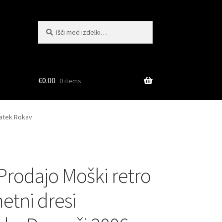
Išči:
Iskanje
€
0.00
0 items
ratek Rokav
 Prodajo Moški retro
tni dresi