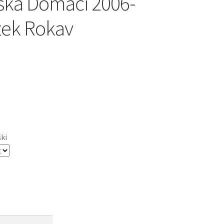
ka Domači 2006-
tek Rokav
ški