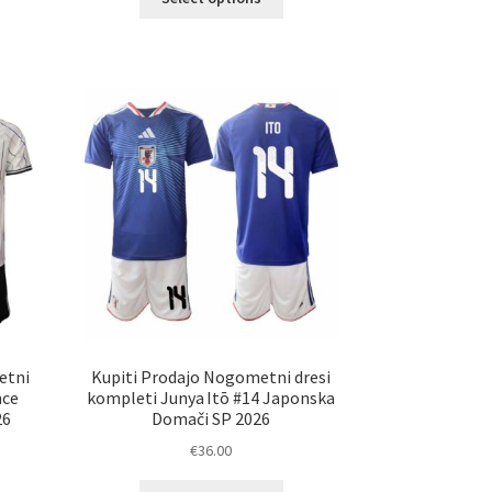
elek
izdelek
a
ima
č
več
ičic.
različic.
nosti
Možnosti
ko
lahko
erete
izberete
na
ani
strani
elka
izdelka
etni
Kupiti Prodajo Nogometni dresi
nce
kompleti Junya Itō #14 Japonska
26
Domači SP 2026
€
36.00
Ta