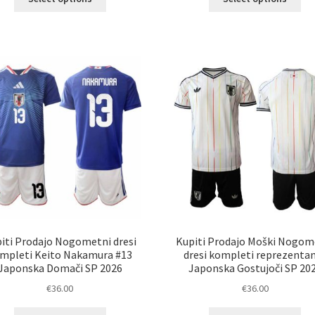
izdelek
izd
ima
im
več
ve
različic.
razl
Možnosti
Mož
lahko
lah
izberete
izb
na
na
strani
str
izdelka
izd
iti Prodajo Nogometni dresi
Kupiti Prodajo Moški Nogom
mpleti Keito Nakamura #13
dresi kompleti reprezenta
Japonska Domači SP 2026
Japonska Gostujoči SP 20
€
36.00
€
36.00
Ta
Ta