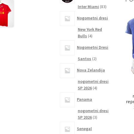
83
Inter Miami
83
izdelkov
Nogometni dresi
New York Red
4
Bulls
4
izdelki
Nogometni Dresi
2
Santos
2
izdelka
Nova Zelandija
nogometni dresi
4
SP 2026
4
izdelki
Panama
rep
nogometni dresi
3
SP 2026
3
izdelki
Senegal