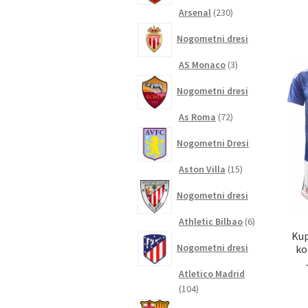
230
Arsenal
230
izdelkov
Nogometni dresi
3
AS Monaco
3
izdelki
Nogometni dresi
72
As Roma
72
izdelkov
Nogometni Dresi
15
Aston Villa
15
izdelkov
Nogometni dresi
6
Athletic Bilbao
6
Kup
izdelkov
Nogometni dresi
ko
Atletico Madrid
104
104
izdelki