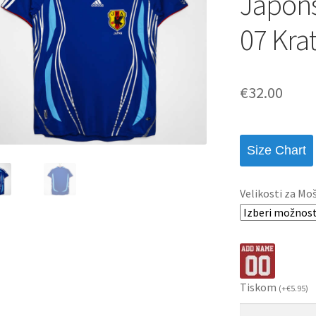
Japons
07 Kra
€
32.00
Size Chart
Velikosti za Mo
Tiskom
(
+
€
5.95
)