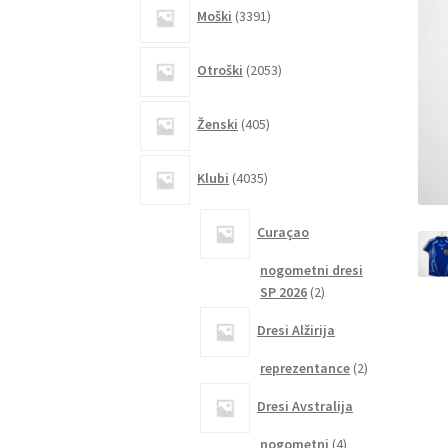
3391
Moški
3391
izdelkov
2053
Otroški
2053
izdelkov
405
Ženski
405
izdelkov
4035
Klubi
4035
izdelkov
Curaçao
nogometni dresi
2
SP 2026
2
izdelka
Dresi Alžirija
2
reprezentance
2
izdelka
Dresi Avstralija
4
nogometni
4