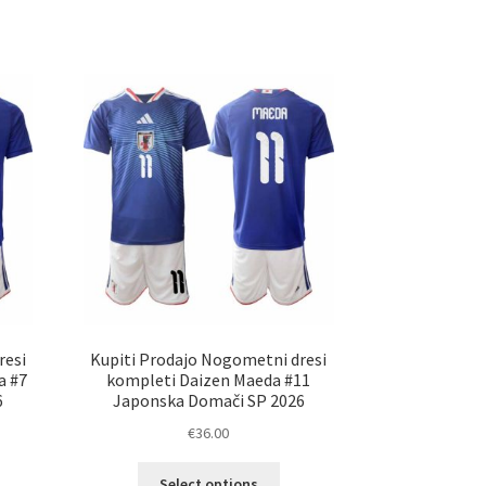
a
ima
č
več
ičic.
različic.
nosti
Možnosti
ko
lahko
erete
izberete
na
ani
strani
elka
izdelka
resi
Kupiti Prodajo Nogometni dresi
a #7
kompleti Daizen Maeda #11
6
Japonska Domači SP 2026
€
36.00
Ta
Select options