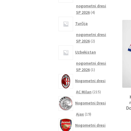
nogometni dresi
4
SP 2026
4
izdelki
Turčija
nogometni dresi
2
SP 2026
2
izdelka
Uzbekistan
nogometni dresi
1
SP 2026
1
izdelek
Nogometni dresi
215
AC Milan
215
izdelkov
Nogometni Dresi
Do
19
Ajax
19
izdelkov
Nogometni dresi