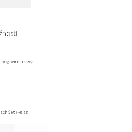
nosti
 nogavice
(
+
€
6.95
)
atch Set
(
+
€
3.95
)