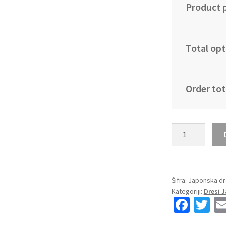
Product p
Total opt
Order tot
Kupiti
Prodajo
Moški
retro
nogometni
Šifra:
Japonska dr
Kategoriji:
Dresi 
dresi
Fa
T
Japonska
ce
wi
Domači