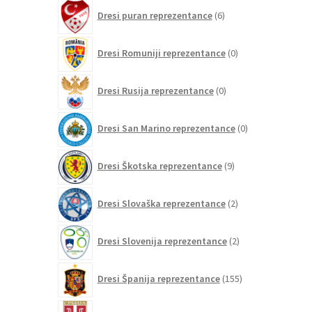
6
Dresi puran reprezentance
6
izdelkov
0
Dresi Romuniji reprezentance
0
izdelkov
0
Dresi Rusija reprezentance
0
izdelkov
0
Dresi San Marino reprezentance
0
izdelkov
9
Dresi Škotska reprezentance
9
izdelkov
2
Dresi Slovaška reprezentance
2
izdelka
2
Dresi Slovenija reprezentance
2
izdelka
155
Dresi Španija reprezentance
155
izdelkov
0