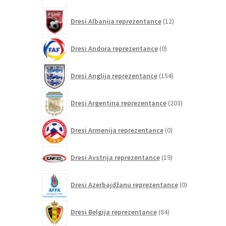
12
Dresi Albanija reprezentance
12
izdelkov
0
Dresi Andora reprezentance
0
izdelkov
154
Dresi Anglija reprezentance
154
izdelkov
203
Dresi Argentina reprezentance
203
izdelki
0
Dresi Armenija reprezentance
0
izdelkov
19
Dresi Avstrija reprezentance
19
izdelkov
0
Dresi Azerbajdžanu reprezentance
0
izdelkov
84
Dresi Belgija reprezentance
84
izdelkov