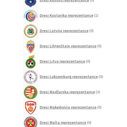
Dresi Kosovo reprezentance
0
izdelkov
1
Dresi Kostarika reprezentance
1
izdelek
0
Dresi Latvija reprezentance
0
izdelkov
0
Dresi Lihtenštajn reprezentance
0
izdelkov
0
Dresi Litva reprezentance
0
izdelkov
0
Dresi Luksemburg reprezentance
0
izdelkov
3
Dresi Madžarska reprezentance
3
izdelki
0
Dresi Makedonija reprezentance
0
izdelkov
0
Dresi Malta reprezentance
0
izdelkov