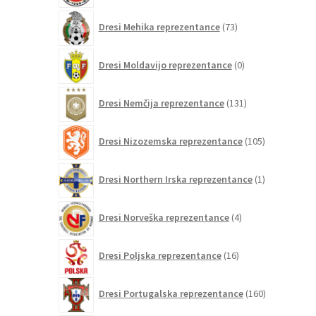
73
Dresi Mehika reprezentance
73
izdelkov
0
Dresi Moldavijo reprezentance
0
izdelkov
131
Dresi Nemčija reprezentance
131
izdelkov
105
Dresi Nizozemska reprezentance
105
izdelkov
1
Dresi Northern Irska reprezentance
1
izdelek
4
Dresi Norveška reprezentance
4
izdelki
16
Dresi Poljska reprezentance
16
izdelkov
160
Dresi Portugalska reprezentance
160
izdelkov