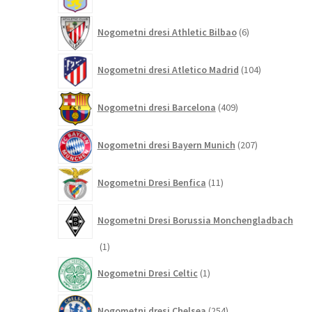
izdelkov
6
Nogometni dresi Athletic Bilbao
6
izdelkov
104
Nogometni dresi Atletico Madrid
104
izdelki
409
Nogometni dresi Barcelona
409
izdelkov
207
Nogometni dresi Bayern Munich
207
izdelkov
11
Nogometni Dresi Benfica
11
izdelkov
Nogometni Dresi Borussia Monchengladbach
1
1
izdelek
1
Nogometni Dresi Celtic
1
izdelek
254
Nogometni dresi Chelsea
254