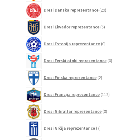
29
Dresi Danska reprezentance
29
izdelkov
5
Dresi Ekvador reprezentance
5
izdelkov
0
Dresi Estonija reprezentance
0
izdelkov
0
Dresi Ferski otoki reprezentance
0
izdelkov
2
Dresi Finska reprezentance
2
izdelka
112
Dresi Francija reprezentance
112
izdelkov
0
Dresi Gibraltar reprezentance
0
izdelkov
7
Dresi Grčija reprezentance
7
izdelkov