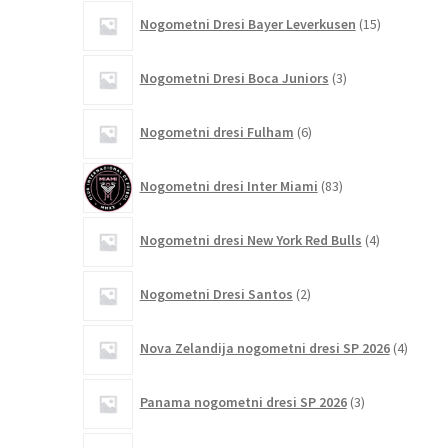
15
Nogometni Dresi Bayer Leverkusen
15
izdelkov
3
Nogometni Dresi Boca Juniors
3
izdelki
6
Nogometni dresi Fulham
6
izdelkov
83
Nogometni dresi Inter Miami
83
izdelkov
4
Nogometni dresi New York Red Bulls
4
izdelki
2
Nogometni Dresi Santos
2
izdelka
4
Nova Zelandija nogometni dresi SP 2026
4
izdelki
3
Panama nogometni dresi SP 2026
3
izdelki
4