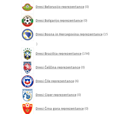
0
Dresi Belorusijo reprezentance
0
izdelkov
0
Dresi Bolgarijo reprezentance
0
izdelkov
Dresi Bosna in Hercegovina reprezentance
15
15
izdelkov
194
Dresi Brazilija reprezentance
194
izdelkov
0
Dresi Češčina reprezentance
0
izdelkov
6
Dresi Čile reprezentance
6
izdelkov
0
Dresi Ciper reprezentance
0
izdelkov
0
Dresi Črna gora reprezentance
0
izdelkov