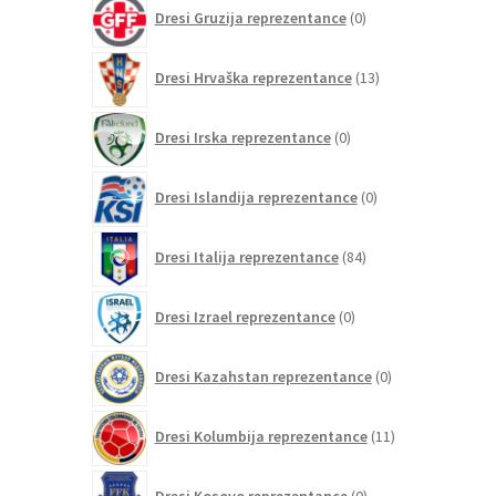
0
Dresi Gruzija reprezentance
0
izdelkov
13
Dresi Hrvaška reprezentance
13
izdelkov
0
Dresi Irska reprezentance
0
izdelkov
0
Dresi Islandija reprezentance
0
izdelkov
84
Dresi Italija reprezentance
84
izdelkov
0
Dresi Izrael reprezentance
0
izdelkov
0
Dresi Kazahstan reprezentance
0
izdelkov
11
Dresi Kolumbija reprezentance
11
izdelkov
0