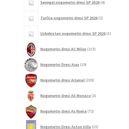
Senegal nogometni dresi SP 2026
4
izdelki
2
Turčija nogometni dresi SP 2026
2
izdelka
1
Uzbekistan nogometni dresi SP 2026
1
izdelek
215
Nogometni dresi AC Milan
215
izdelkov
19
Nogometni Dresi Ajax
19
izdelkov
230
Nogometni dresi Arsenal
230
izdelkov
3
Nogometni dresi AS Monaco
3
izdelki
72
Nogometni dresi As Roma
72
izdelkov
15
Nogometni Dresi Aston Villa
15