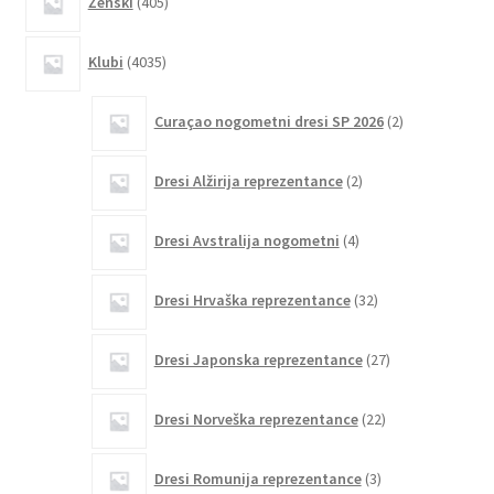
Ženski
405
izdelkov
4035
Klubi
4035
izdelkov
2
Curaçao nogometni dresi SP 2026
2
izdelka
2
Dresi Alžirija reprezentance
2
izdelka
4
Dresi Avstralija nogometni
4
izdelki
32
Dresi Hrvaška reprezentance
32
izdelkov
27
Dresi Japonska reprezentance
27
izdelkov
22
Dresi Norveška reprezentance
22
izdelkov
3
Dresi Romunija reprezentance
3
izdelki