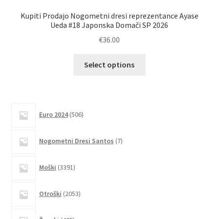
Kupiti Prodajo Nogometni dresi reprezentance Ayase
Ku
Ueda #18 Japonska Domači SP 2026
€
36.00
Ta
Select options
izdelek
ima
več
različic.
506
Euro 2024
506
izdelkov
Možnosti
lahko
7
Nogometni Dresi Santos
7
izberete
izdelkov
na
3391
Moški
3391
strani
izdelkov
izdelka
2053
Otroški
2053
izdelkov
405