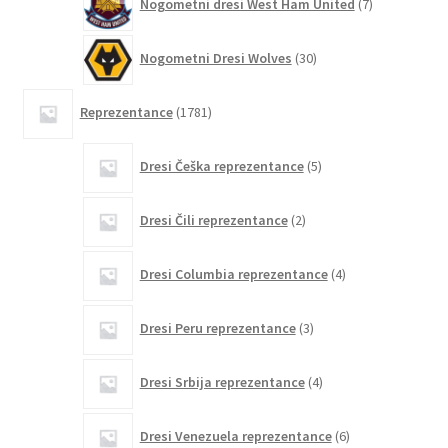
Nogometni dresi West Ham United
7
izdelkov
30
Nogometni Dresi Wolves
30
izdelkov
1781
Reprezentance
1781
izdelkov
5
Dresi Češka reprezentance
5
izdelkov
2
Dresi Čili reprezentance
2
izdelka
4
Dresi Columbia reprezentance
4
izdelki
3
Dresi Peru reprezentance
3
izdelki
4
Dresi Srbija reprezentance
4
izdelki
6
Dresi Venezuela reprezentance
6
izdelkov