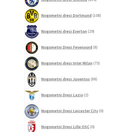
izdelkov
108
Nogometni dresi Dortmund
108
izdelkov
29
Nogometni dresi Everton
29
izdelkov
8
Nogometni Dresi Feyenoord
8
izdelkov
73
Nogometni dresi Inter Milan
73
izdelkov
88
Nogometni dresi Juventus
88
izdelkov
2
Nogometni Dresi Lazio
2
izdelka
0
Nogometni Dresi Leicester City
0
izdelkov
0
Nogometni Dresi Lille OSC
0
izdelkov