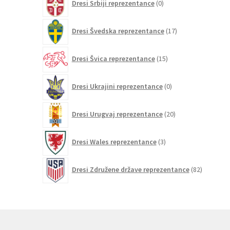
Dresi Srbiji reprezentance
0
izdelkov
17
Dresi Švedska reprezentance
17
izdelkov
15
Dresi Švica reprezentance
15
izdelkov
0
Dresi Ukrajini reprezentance
0
izdelkov
20
Dresi Urugvaj reprezentance
20
izdelkov
3
Dresi Wales reprezentance
3
izdelki
82
Dresi Združene države reprezentance
82
izdelkov