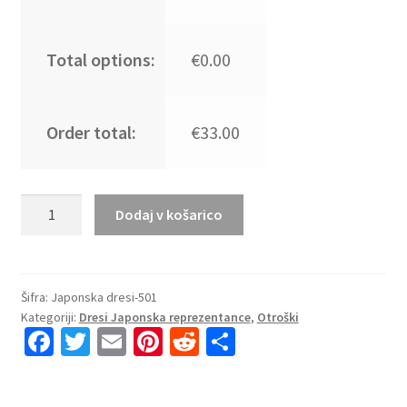
Total options:
€0.00
Order total:
€33.00
Kupiti
Dodaj v košarico
Prodajo
Otroški
nogometni
dresi
Šifra:
Japonska dresi-501
Kategoriji:
Dresi Japonska reprezentance
,
Otroški
kompleti
Fa
T
E
Pi
R
S
reprezentance
ce
wi
m
nt
e
h
Japonska
Domači
b
tt
ai
er
d
ar