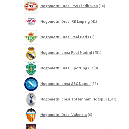
10
Nogometni Dresi PSV Eindhoven
10
izdelkov
41
Nogometni Dresi RB Leipzig
41
izdelkov
3
Nogometni Dresi Real Betis
3
izdelki
451
Nogometni dresi Real Madrid
451
izdelkov
0
Nogometni Dresi Sporting CP
0
izdelkov
11
Nogometni dresi SSC Napoli
11
izdelkov
147
Nogometni dresi Tottenham Hotspur
147
izdelko
0
Nogometni Dresi Valencia
0
izdelkov
7