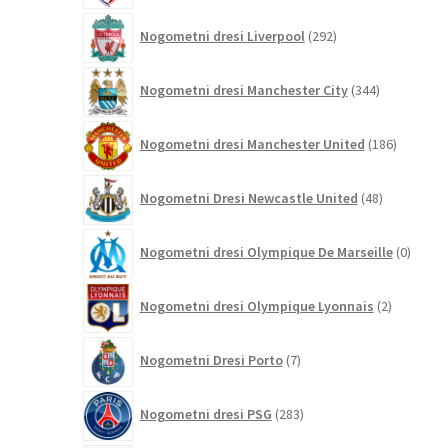
292
Nogometni dresi Liverpool
292
izdelkov
344
Nogometni dresi Manchester City
344
izdelkov
186
Nogometni dresi Manchester United
186
izdelkov
48
Nogometni Dresi Newcastle United
48
izdelkov
0
Nogometni dresi Olympique De Marseille
0
izdelk
2
Nogometni dresi Olympique Lyonnais
2
izdelka
7
Nogometni Dresi Porto
7
izdelkov
283
Nogometni dresi PSG
283
izdelkov