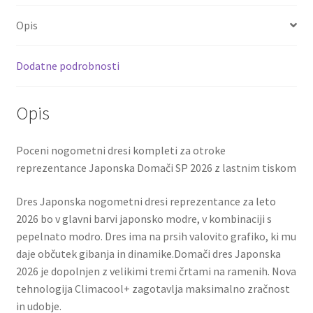
SP
o
er
l
es
di
e
2026
Opis
o
t
t
z
lastnim
k
Dodatne podrobnosti
tiskom
količina
Opis
Poceni nogometni dresi kompleti za otroke
reprezentance Japonska Domači SP 2026 z lastnim tiskom
Dres Japonska nogometni dresi reprezentance za leto
2026 bo v glavni barvi japonsko modre, v kombinaciji s
pepelnato modro. Dres ima na prsih valovito grafiko, ki mu
daje občutek gibanja in dinamike.Domači dres Japonska
2026 je dopolnjen z velikimi tremi črtami na ramenih. Nova
tehnologija Climacool+ zagotavlja maksimalno zračnost
in udobje.