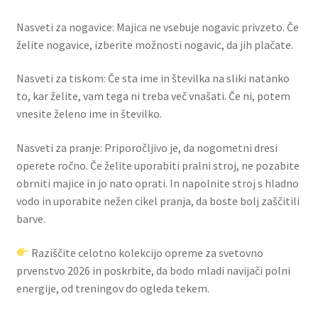
Nasveti za nogavice: Majica ne vsebuje nogavic privzeto. Če
želite nogavice, izberite možnosti nogavic, da jih plačate.
Nasveti za tiskom: Če sta ime in številka na sliki natanko
to, kar želite, vam tega ni treba več vnašati. Če ni, potem
vnesite želeno ime in številko.
Nasveti za pranje: Priporočljivo je, da nogometni dresi
operete ročno. Če želite uporabiti pralni stroj, ne pozabite
obrniti majice in jo nato oprati. In napolnite stroj s hladno
vodo in uporabite nežen cikel pranja, da boste bolj zaščitili
barve.
Raziščite celotno kolekcijo opreme za svetovno
prvenstvo 2026 in poskrbite, da bodo mladi navijači polni
energije, od treningov do ogleda tekem.