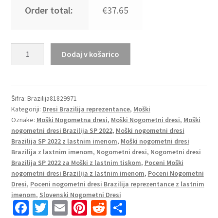
Order total:
€37.65
Moški
Dodaj v košarico
Nogometni
dresi
Brazilija
Gostujoči
Šifra:
Brazilija81829971
Kategoriji:
Dresi Brazilija reprezentance
,
Moški
SP
Oznake:
Moški Nogometna dresi
,
Moški Nogometni dresi
,
Moški
2022
nogometni dresi Brazilija SP 2022
,
Moški nogometni dresi
Kratek
Brazilija SP 2022 z lastnim imenom
,
Moški nogometni dresi
Rokav
Brazilija z lastnim imenom
,
Nogometni dresi
,
Nogometni dresi
+
Brazilija SP 2022 za Moški z lastnim tiskom
,
Poceni Moški
Kratke
nogometni dresi Brazilija z lastnim imenom
,
Poceni Nogometni
hlače
Dresi
,
Poceni nogometni dresi Brazilija reprezentance z lastnim
RONALDO
imenom
,
Slovenski Nogometni Dresi
Fa
T
E
Pi
R
S
9