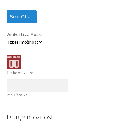
Size Chart
Velikosti za Moški
Tiskom
(
+
€
5.95
)
Imei / Številka
Druge možnosti