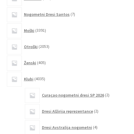
izdelkov
lahko
7
izberete
Nogometni Dresi Santos
7
izdelkov
na
strani
3391
Moški
3391
izdelkov
izdelka
2053
Otroški
2053
izdelkov
405
Ženski
405
izdelkov
4035
Klubi
4035
izdelkov
2
Curaçao nogometni dresi SP 2026
2
izdelka
2
Dresi Alžirija reprezentance
2
izdelka
4
Dresi Avstralija nogometni
4
izdelki