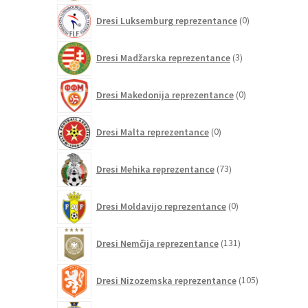
0
Dresi Luksemburg reprezentance
0
izdelkov
3
Dresi Madžarska reprezentance
3
izdelki
0
Dresi Makedonija reprezentance
0
izdelkov
0
Dresi Malta reprezentance
0
izdelkov
73
Dresi Mehika reprezentance
73
izdelkov
0
Dresi Moldavijo reprezentance
0
izdelkov
131
Dresi Nemčija reprezentance
131
izdelkov
105
Dresi Nizozemska reprezentance
105
izdelkov