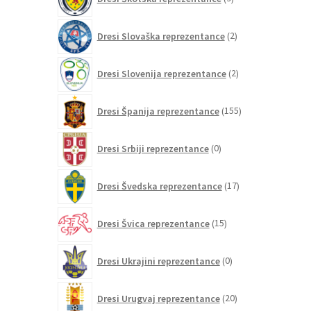
izdelkov
2
Dresi Slovaška reprezentance
2
izdelka
2
Dresi Slovenija reprezentance
2
izdelka
155
Dresi Španija reprezentance
155
izdelkov
0
Dresi Srbiji reprezentance
0
izdelkov
17
Dresi Švedska reprezentance
17
izdelkov
15
Dresi Švica reprezentance
15
izdelkov
0
Dresi Ukrajini reprezentance
0
izdelkov
20
Dresi Urugvaj reprezentance
20
izdelkov