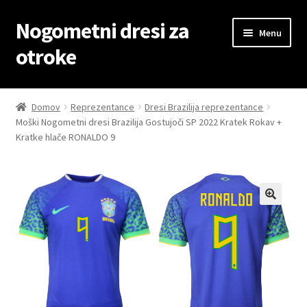
Nogometni dresi za
Skip
Skip
Menu
to
to
otroke
navigation
content
Domov
Domov
Reprezentance
Dresi Brazilija reprezentance
Moški Nogometni dresi Brazilija Gostujoči SP 2022 Kratek Rokav +
Blog
Kratke hlače RONALDO 9
Kontaktiraj nas
Košarica
Moj račun
Trgovina
Zaključek nakupa