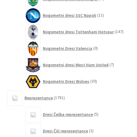
izdelkov
11
Nogometni dresi SSC Napoli
11
izdelkov
147
Nogometni dresi Tottenham Hotspur
147
izdelko
0
Nogometni Dresi Valencia
0
izdelkov
7
Nogometni dresi West Ham United
7
izdelkov
30
Nogometni Dresi Wolves
30
izdelkov
1781
Reprezentance
1781
izdelkov
5
Dresi Češka reprezentance
5
izdelkov
2
Dresi Čili reprezentance
2
izdelka