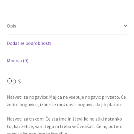
ce
wi
m
nt
e
h
količina
b
tt
ai
er
d
ar
o
er
l
es
di
e
Opis
o
t
t
k
Dodatne podrobnosti
Mnenja (0)
Opis
Nasveti za nogavice: Majica ne vsebuje nogavic privzeto. Če
želite nogavice, izberite možnosti nogavic, da jih plačate.
Nasveti za tiskom: Če sta ime in številka na sliki natanko
to, kar želite, vam tega ni treba več vnašati. Če ni, potem
vnesite želeno ime in številko.