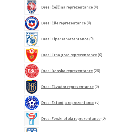
0
Dresi Češčina reprezentance
0
izdelkov
6
Dresi Čile reprezentance
6
izdelkov
0
Dresi Ciper reprezentance
0
izdelkov
0
Dresi Črna gora reprezentance
0
izdelkov
29
Dresi Danska reprezentance
29
izdelkov
5
Dresi Ekvador reprezentance
5
izdelkov
0
Dresi Estonija reprezentance
0
izdelkov
0
Dresi Ferski otoki reprezentance
0
izdelkov
2