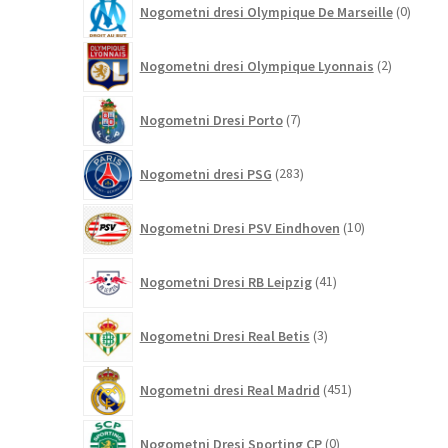
Nogometni dresi Olympique De Marseille
0
izdelk
2
Nogometni dresi Olympique Lyonnais
2
izdelka
7
Nogometni Dresi Porto
7
izdelkov
283
Nogometni dresi PSG
283
izdelkov
10
Nogometni Dresi PSV Eindhoven
10
izdelkov
41
Nogometni Dresi RB Leipzig
41
izdelkov
3
Nogometni Dresi Real Betis
3
izdelki
451
Nogometni dresi Real Madrid
451
izdelkov
0
Nogometni Dresi Sporting CP
0