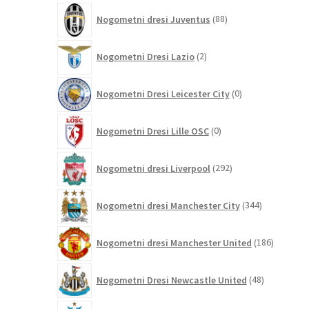
88
Nogometni dresi Juventus
88
izdelkov
2
Nogometni Dresi Lazio
2
izdelka
0
Nogometni Dresi Leicester City
0
izdelkov
0
Nogometni Dresi Lille OSC
0
izdelkov
292
Nogometni dresi Liverpool
292
izdelkov
344
Nogometni dresi Manchester City
344
izdelkov
186
Nogometni dresi Manchester United
186
izdelkov
48
Nogometni Dresi Newcastle United
48
izdelkov
0