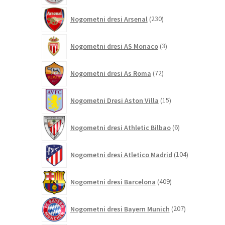
230
Nogometni dresi Arsenal
230
izdelkov
3
Nogometni dresi AS Monaco
3
izdelki
72
Nogometni dresi As Roma
72
izdelkov
15
Nogometni Dresi Aston Villa
15
izdelkov
6
Nogometni dresi Athletic Bilbao
6
izdelkov
104
Nogometni dresi Atletico Madrid
104
izdelki
409
Nogometni dresi Barcelona
409
izdelkov
207
Nogometni dresi Bayern Munich
207
izdelkov