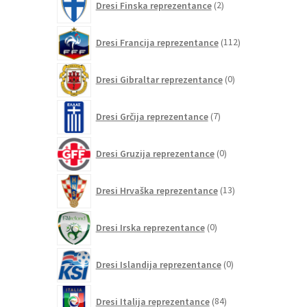
Dresi Finska reprezentance
2
izdelka
112
Dresi Francija reprezentance
112
izdelkov
0
Dresi Gibraltar reprezentance
0
izdelkov
7
Dresi Grčija reprezentance
7
izdelkov
0
Dresi Gruzija reprezentance
0
izdelkov
13
Dresi Hrvaška reprezentance
13
izdelkov
0
Dresi Irska reprezentance
0
izdelkov
0
Dresi Islandija reprezentance
0
izdelkov
84
Dresi Italija reprezentance
84