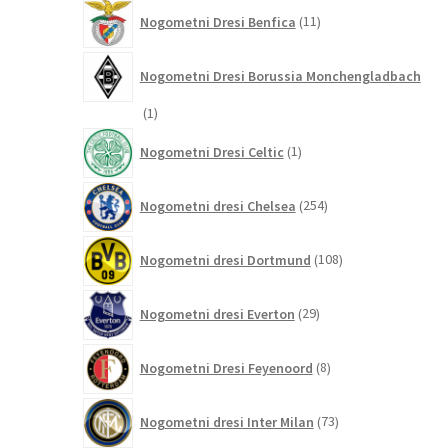
11
Nogometni Dresi Benfica
11
izdelkov
Nogometni Dresi Borussia Monchengladbach
1
1
izdelek
1
Nogometni Dresi Celtic
1
izdelek
254
Nogometni dresi Chelsea
254
izdelkov
108
Nogometni dresi Dortmund
108
izdelkov
29
Nogometni dresi Everton
29
izdelkov
8
Nogometni Dresi Feyenoord
8
izdelkov
73
Nogometni dresi Inter Milan
73
izdelkov