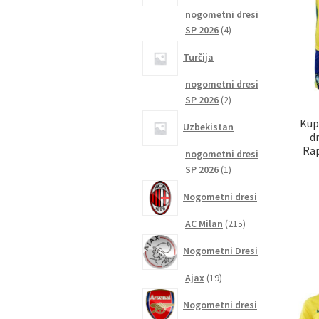
nogometni dresi
4
SP 2026
4
izdelki
Turčija
nogometni dresi
2
SP 2026
2
izdelka
Kup
Uzbekistan
d
Rap
nogometni dresi
1
SP 2026
1
izdelek
Nogometni dresi
215
AC Milan
215
izdelkov
Nogometni Dresi
19
Ajax
19
izdelkov
Nogometni dresi