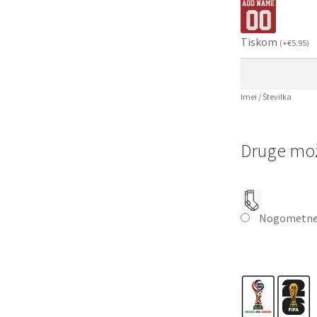
Tiskom
(
+
€
5.95
)
Imei / Številka
Druge mož
Nogometne