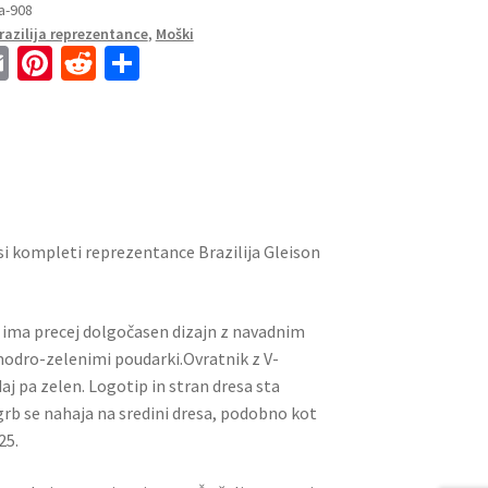
ja-908
razilija reprezentance
,
Moški
E
Pi
R
S
m
nt
e
h
ai
er
d
ar
l
es
di
e
t
t
i kompleti reprezentance Brazilija Gleison
P ima precej dolgočasen dizajn z navadnim
odro-zelenimi poudarki.Ovratnik z V-
aj pa zelen. Logotip in stran dresa sta
grb se nahaja na sredini dresa, podobno kot
25.