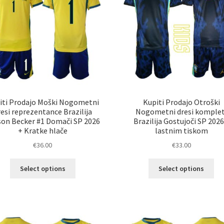
izberete
izb
na
na
strani
str
izdelka
izd
iti Prodajo Moški Nogometni
Kupiti Prodajo Otroški
resi reprezentance Brazilija
Nogometni dresi komplet
son Becker #1 Domači SP 2026
Brazilija Gostujoči SP 2026
+ Kratke hlače
lastnim tiskom
€
36.00
€
33.00
Ta
Ta
Select options
Select options
izdelek
izd
ima
im
več
ve
različic.
razl
Možnosti
Mož