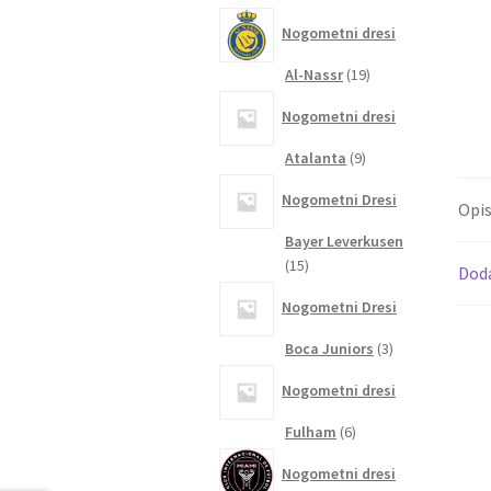
izdelkov
Nogometni dresi
19
Al-Nassr
19
izdelkov
Nogometni dresi
9
Atalanta
9
izdelkov
Nogometni Dresi
Opi
Bayer Leverkusen
15
15
Dod
izdelkov
Nogometni Dresi
3
Boca Juniors
3
izdelki
Nogometni dresi
6
Fulham
6
izdelkov
Nogometni dresi