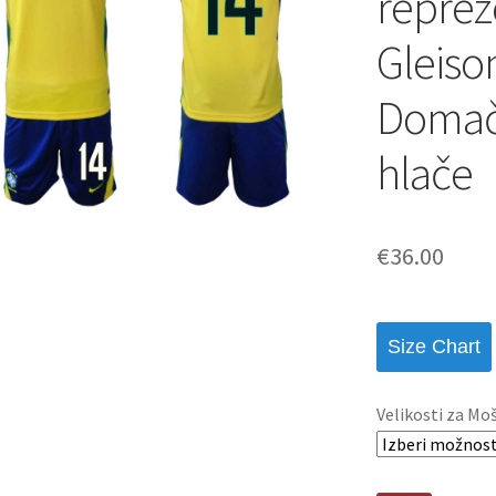
reprez
Gleiso
Domači
hlače
€
36.00
Size Chart
Velikosti za Mo