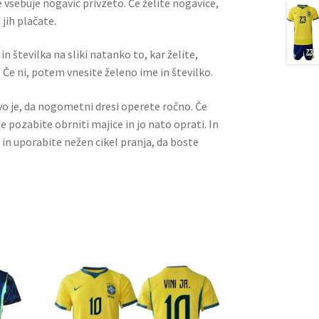
 vsebuje nogavic privzeto. Če želite nogavice,
jih plačate.
n številka na sliki natanko to, kar želite,
 Če ni, potem vnesite želeno ime in številko.
ivo je, da nogometni dresi operete ročno. Če
ne pozabite obrniti majice in jo nato oprati. In
 in uporabite nežen cikel pranja, da boste