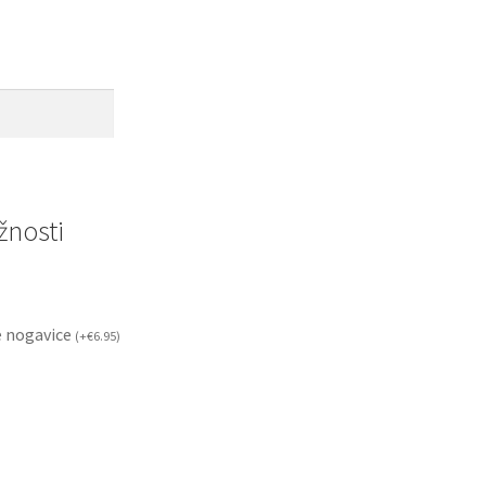
nosti
 nogavice
(
+
€
6.95
)