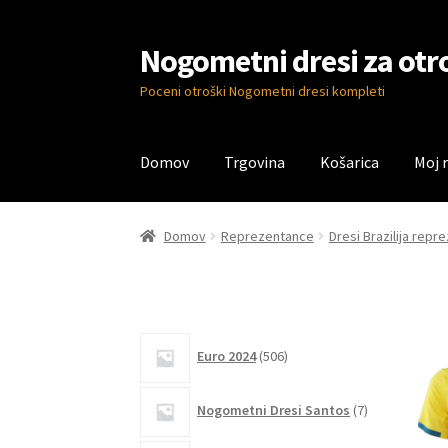
Nogometni dresi za otr
Skip
Skip
to
to
Poceni otroški Nogometni dresi kompleti
navigation
content
Domov
Trgovina
Košarica
Moj 
Domov
Blog
Kontaktiraj nas
Košarica
Moj ra
Domov
Reprezentance
Dresi Brazilija rep
506
Euro 2024
506
izdelkov
7
Nogometni Dresi Santos
7
izdelkov