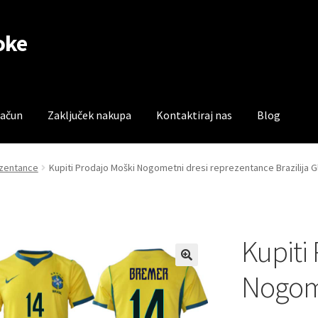
oke
račun
Zaključek nakupa
Kontaktiraj nas
Blog
čun
Trgovina
Zaključek nakupa
rezentance
Kupiti Prodajo Moški Nogometni dresi reprezentance Brazilija 
Kupiti
Nogome