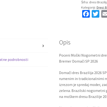
dresi
Šifra:
dresi Brazili
Kategoriji:
Dresi B
reprezentance
Fa
T
Brazilija
ce
wi
Gleison
Bremer
b
tt
#14
o
er
Domači
Opis
o
SP
s
2026
k
Poceni Moški Nogometni dres
+
atne podrobnosti
Bremer Domači SP 2026
Kratke
hlače
Domači dres Brazilija 2026 S
količina
rumenim in tradicionalnimi m
izrezom je spredaj moder, zad
zelena. Brazilski nogometni 
na moškem dresu Brazilije 20