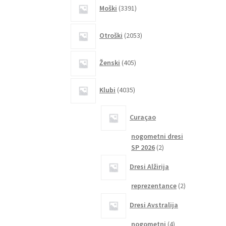
3391
Moški
3391
izdelkov
2053
Otroški
2053
izdelkov
405
Ženski
405
izdelkov
4035
Klubi
4035
izdelkov
Curaçao
nogometni dresi
2
SP 2026
2
izdelka
Dresi Alžirija
2
reprezentance
2
izdelka
Dresi Avstralija
4
nogometni
4