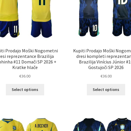
iti Prodajo Moški Nogometni
Kupiti Prodajo Moški Nogom
resi reprezentance Brazilija
dresi kompleti reprezenta
hinha #11 Domači SP 2026 +
Brazilija Vinícius Júnior #
Kratke hlače
Gostujoči SP 2026
€
36.00
€
36.00
Ta
Ta
Select options
Select options
izdelek
izd
ima
im
več
ve
različic.
razl
Možnosti
Mož
lahko
lah