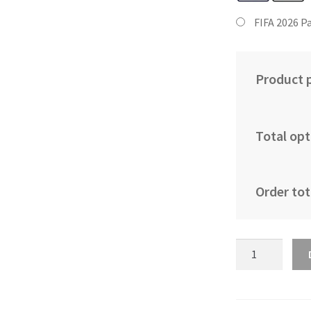
FIFA 2026 P
Product p
Total opt
Order tot
Kupiti
Prodajo
Moški
Nogometni