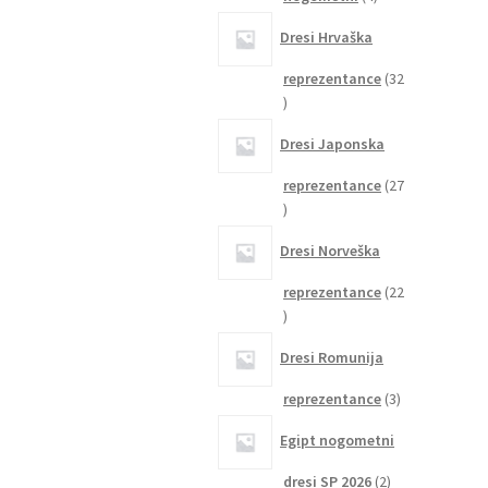
izdelki
Dresi Hrvaška
reprezentance
32
32
izdelkov
Dresi Japonska
reprezentance
27
27
izdelkov
Dresi Norveška
reprezentance
22
22
izdelkov
Dresi Romunija
3
reprezentance
3
izdelki
Egipt nogometni
2
dresi SP 2026
2