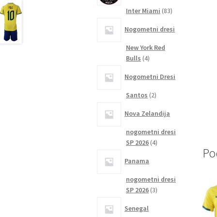
83
Inter Miami
83
izdelkov
Nogometni dresi
New York Red
4
Bulls
4
izdelki
Nogometni Dresi
2
Santos
2
izdelka
Nova Zelandija
nogometni dresi
4
SP 2026
4
Po
izdelki
Panama
nogometni dresi
3
SP 2026
3
izdelki
Senegal