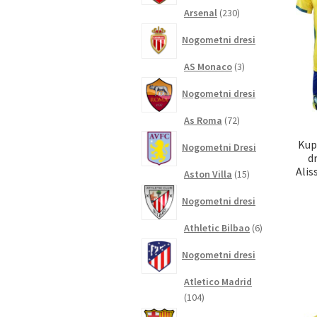
230
Arsenal
230
izdelkov
Nogometni dresi
3
AS Monaco
3
izdelki
Nogometni dresi
72
As Roma
72
izdelkov
Kup
Nogometni Dresi
d
Alis
15
Aston Villa
15
izdelkov
Nogometni dresi
6
Athletic Bilbao
6
izdelkov
Nogometni dresi
Atletico Madrid
104
104
izdelki