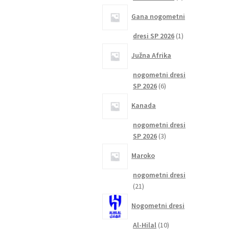
izdelka
Gana nogometni
1
dresi SP 2026
1
izdelek
Južna Afrika
nogometni dresi
6
SP 2026
6
izdelkov
Kanada
nogometni dresi
3
SP 2026
3
izdelki
Maroko
nogometni dresi
21
21
izdelkov
Nogometni dresi
10
Al-Hilal
10