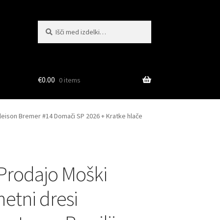
Išči:
Iskanje
€
0.00
0 items
Gleison Bremer #14 Domači SP 2026 + Kratke hlače
 Prodajo Moški
tni dresi