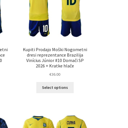
etni
Kupiti Prodajo Moški Nogometni
nce
dresi reprezentance Brazilija
10
Vinícius Júnior #10 Domači SP
2026 + Kratke hlače
€
36.00
Ta
Select options
elek
izdelek
a
ima
č
več
ičic.
različic.
nosti
Možnosti
ko
lahko