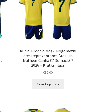
erete
izberete
na
ani
strani
elka
izdelka
Kupiti Prodajo Moški Nogometni
i
dresi reprezentance Brazilija
 z
Matheus Cunha #7 Domači SP
2026 + Kratke hlače
€
36.00
Ta
Select options
elek
izdelek
a
ima
č
več
ičic.
različic.
nosti
Možnosti