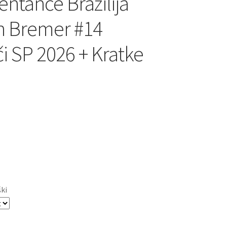
entance Brazilija
n Bremer #14
 SP 2026 + Kratke
ški