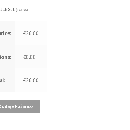
atch Set
(
+
€
3.95
)
rice:
€36.00
ions:
€0.00
al:
€36.00
Dodaj v košarico