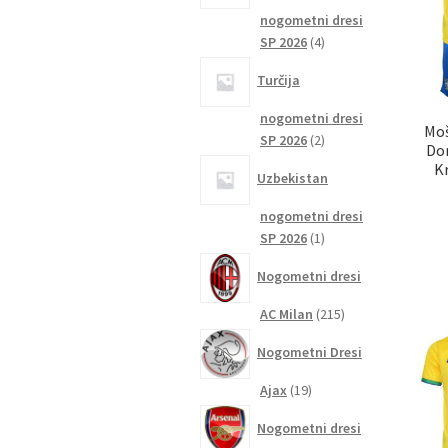
nogometni dresi
4
SP 2026
4
izdelki
Turčija
nogometni dresi
Moš
2
SP 2026
2
Dom
izdelka
K
Uzbekistan
nogometni dresi
1
SP 2026
1
izdelek
Nogometni dresi
215
AC Milan
215
izdelkov
Nogometni Dresi
19
Ajax
19
izdelkov
Nogometni dresi