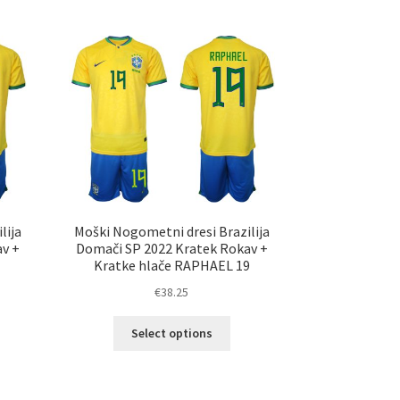
č
več
ičic.
različic.
nosti
Možnosti
ko
lahko
erete
izberete
na
ani
strani
elka
izdelka
lija
Moški Nogometni dresi Brazilija
av +
Domači SP 2022 Kratek Rokav +
Kratke hlače RAPHAEL 19
€
38.25
Ta
Select options
elek
izdelek
a
ima
č
več