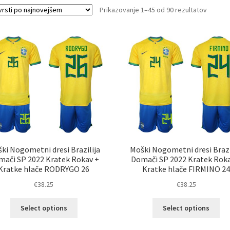
Sorted
Prikazovanje 1–45 od 90 rezultatov
by
latest
ki Nogometni dresi Brazilija
Moški Nogometni dresi Brazi
ači SP 2022 Kratek Rokav +
Domači SP 2022 Kratek Rok
Kratke hlače RODRYGO 26
Kratke hlače FIRMINO 2
€
38.25
€
38.25
Ta
Ta
Select options
Select options
izdelek
izd
ima
im