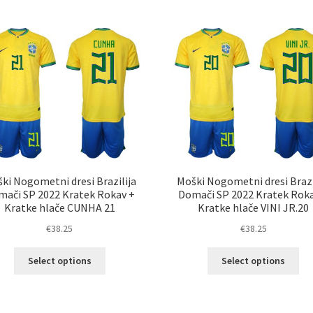
več
ve
različic.
razl
Možnosti
Mož
lahko
lah
izberete
izb
na
na
strani
str
izdelka
izd
ki Nogometni dresi Brazilija
Moški Nogometni dresi Brazi
ači SP 2022 Kratek Rokav +
Domači SP 2022 Kratek Rok
Kratke hlače CUNHA 21
Kratke hlače VINI JR.20
€
38.25
€
38.25
Ta
Ta
Select options
Select options
izdelek
izd
ima
im
več
ve