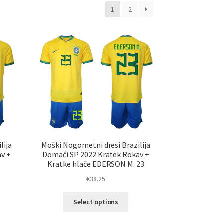
1
2
lija
Moški Nogometni dresi Brazilija
av +
Domači SP 2022 Kratek Rokav +
4
Kratke hlače EDERSON M. 23
€
38.25
Ta
Select options
elek
izdelek
a
ima