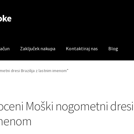
oke
račun
Zaključek nakupa
Kontaktiraj nas
Blog
čun
Trgovina
Zaključek nakupa
metni dresi Brazilija z lastnim imenom”
oceni Moški nogometni dresi B
menom