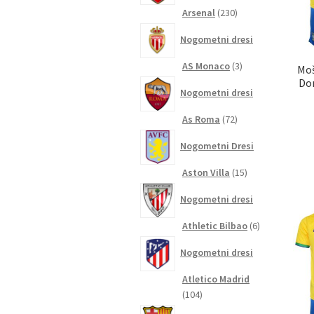
230
Arsenal
230
izdelkov
Nogometni dresi
3
AS Monaco
3
Moš
izdelki
Dom
Nogometni dresi
72
As Roma
72
izdelkov
Nogometni Dresi
15
Aston Villa
15
izdelkov
Nogometni dresi
6
Athletic Bilbao
6
izdelkov
Nogometni dresi
Atletico Madrid
104
104
izdelki