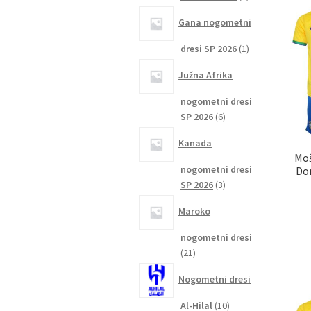
izdelka
Gana nogometni
1
dresi SP 2026
1
izdelek
Južna Afrika
nogometni dresi
6
SP 2026
6
izdelkov
Kanada
Moš
nogometni dresi
Dom
3
SP 2026
3
izdelki
Maroko
nogometni dresi
21
21
izdelkov
Nogometni dresi
10
Al-Hilal
10