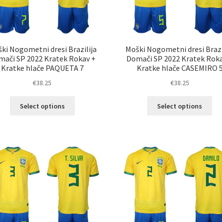
izdelka
izd
ki Nogometni dresi Brazilija
Moški Nogometni dresi Brazi
ači SP 2022 Kratek Rokav +
Domači SP 2022 Kratek Rok
Kratke hlače PAQUETA 7
Kratke hlače CASEMIRO 
€
38.25
€
38.25
Ta
Ta
Select options
Select options
izdelek
izd
ima
im
več
ve
različic.
razl
Možnosti
Mož
lahko
lah
izberete
izb
na
na
strani
str
izdelka
izd