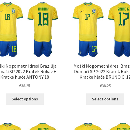
različic.
razl
Možnosti
Mož
lahko
lah
izberete
izb
na
na
strani
str
izdelka
izd
ki Nogometni dresi Brazilija
Moški Nogometni dresi Brazi
ači SP 2022 Kratek Rokav +
Domači SP 2022 Kratek Rok
Kratke hlače ANTONY 18
Kratke hlače BRUNO G. 1
€
38.25
€
38.25
Ta
Ta
Select options
Select options
izdelek
izd
ima
im
več
ve
različic.
razl
Možnosti
Mož