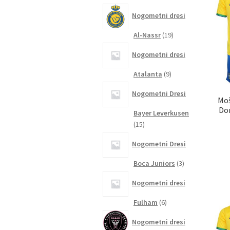
izdelkov
Nogometni dresi
19
Al-Nassr
19
izdelkov
Nogometni dresi
9
Atalanta
9
izdelkov
Nogometni Dresi
Moš
Dom
Bayer Leverkusen
15
15
izdelkov
Nogometni Dresi
3
Boca Juniors
3
izdelki
Nogometni dresi
6
Fulham
6
izdelkov
Nogometni dresi