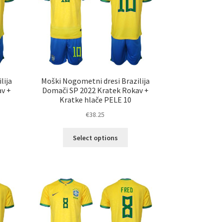
erete
izberete
na
ani
strani
elka
izdelka
lija
Moški Nogometni dresi Brazilija
av +
Domači SP 2022 Kratek Rokav +
Kratke hlače PELE 10
€
38.25
Ta
Select options
elek
izdelek
a
ima
č
več
ičic.
različic.
nosti
Možnosti
ko
lahko
erete
izberete
na