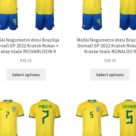
strani
str
izdelka
izd
ki Nogometni dresi Brazilija
Moški Nogometni dresi Brazi
ači SP 2022 Kratek Rokav +
Domači SP 2022 Kratek Rok
ratke hlače RICHARLISON 9
Kratke hlače RONALDO 
€
38.25
€
38.25
Ta
Ta
Select options
Select options
izdelek
izd
ima
im
več
ve
različic.
razl
Možnosti
Mož
lahko
lah
izberete
izb
na
na
strani
str