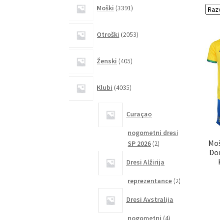
3391
Moški
3391
izdelkov
2053
Otroški
2053
izdelkov
405
Ženski
405
izdelkov
4035
Klubi
4035
izdelkov
Curaçao
nogometni dresi
Moš
2
SP 2026
2
Dom
izdelka
Dresi Alžirija
2
reprezentance
2
izdelka
Dresi Avstralija
4
nogometni
4