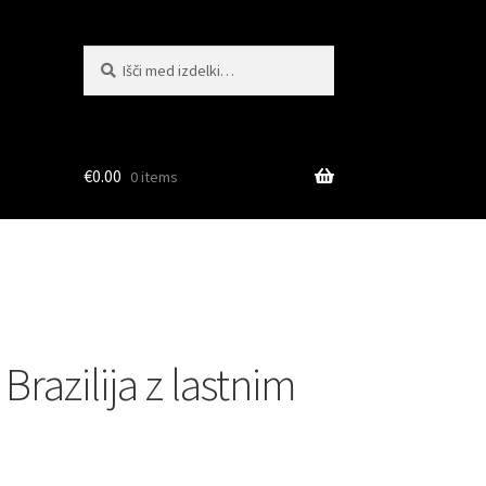
Išči:
Iskanje
€
0.00
0 items
razilija z lastnim