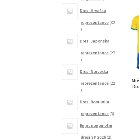
izdelki
Dresi Hrvaška
reprezentance
32
32
izdelkov
Dresi Japonska
reprezentance
27
27
izdelkov
Dresi Norveška
Moš
reprezentance
22
Dom
22
izdelkov
Dresi Romunija
3
reprezentance
3
izdelki
Egipt nogometni
2
dresi SP 2026
2