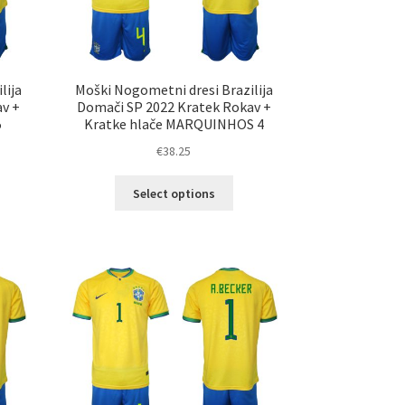
elka
izdelka
lija
Moški Nogometni dresi Brazilija
av +
Domači SP 2022 Kratek Rokav +
5
Kratke hlače MARQUINHOS 4
€
38.25
Ta
Select options
elek
izdelek
a
ima
č
več
ičic.
različic.
nosti
Možnosti
ko
lahko
erete
izberete
na
ani
strani
elka
izdelka