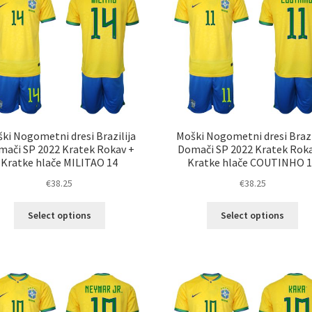
lahko
lah
izberete
izb
na
na
strani
str
izdelka
izd
ki Nogometni dresi Brazilija
Moški Nogometni dresi Brazi
ači SP 2022 Kratek Rokav +
Domači SP 2022 Kratek Rok
Kratke hlače MILITAO 14
Kratke hlače COUTINHO 
€
38.25
€
38.25
Ta
Ta
Select options
Select options
izdelek
izd
ima
im
več
ve
različic.
razl
Možnosti
Mož
lahko
lah