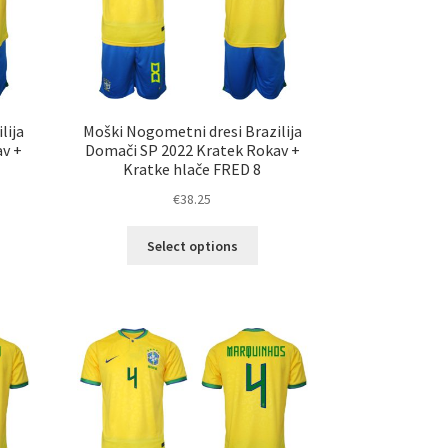
ani
strani
elka
izdelka
lija
Moški Nogometni dresi Brazilija
av +
Domači SP 2022 Kratek Rokav +
9
Kratke hlače FRED 8
€
38.25
Ta
Select options
elek
izdelek
a
ima
č
več
ičic.
različic.
nosti
Možnosti
ko
lahko
erete
izberete
na
ani
strani