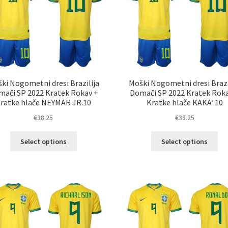
izberete
izb
na
na
strani
str
izdelka
izd
ki Nogometni dresi Brazilija
Moški Nogometni dresi Brazi
ači SP 2022 Kratek Rokav +
Domači SP 2022 Kratek Rok
ratke hlače NEYMAR JR.10
Kratke hlače KAKA‘ 10
€
38.25
€
38.25
Ta
Ta
Select options
Select options
izdelek
izd
ima
im
več
ve
različic.
razl
Možnosti
Mož
lahko
lah
izberete
izb
na
na