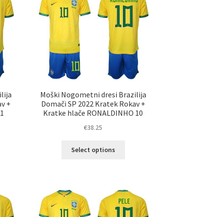
ko
lahko
erete
izberete
na
ani
strani
elka
izdelka
lija
Moški Nogometni dresi Brazilija
av +
Domači SP 2022 Kratek Rokav +
11
Kratke hlače RONALDINHO 10
€
38.25
Ta
Select options
elek
izdelek
a
ima
č
več
ičic.
različic.
nosti
Možnosti
ko
lahko