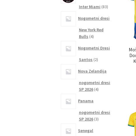
83
Inter Miami
83
izdelkov
Nogometni dresi
New York Red
4
Bulls
4
izdelki
Nogometni Dresi
Moš
Dom
2
Santos
2
K
izdelka
Nova Zelandija
nogometni dresi
4
SP 2026
4
izdelki
Panama
nogometni dresi
3
SP 2026
3
izdelki
Senegal