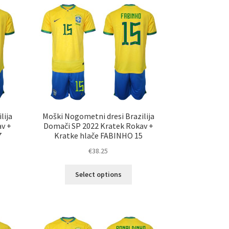
ičic.
različic.
nosti
Možnosti
ko
lahko
erete
izberete
na
ani
strani
elka
izdelka
lija
Moški Nogometni dresi Brazilija
av +
Domači SP 2022 Kratek Rokav +
7
Kratke hlače FABINHO 15
€
38.25
Ta
Select options
elek
izdelek
a
ima
č
več
ičic.
različic.
nosti
Možnosti