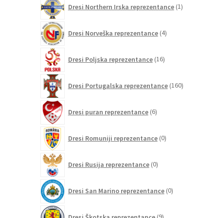
1
Dresi Northern Irska reprezentance
1
izdelek
4
Dresi Norveška reprezentance
4
izdelki
16
Dresi Poljska reprezentance
16
izdelkov
160
Dresi Portugalska reprezentance
160
izdelkov
6
Dresi puran reprezentance
6
izdelkov
0
Dresi Romuniji reprezentance
0
izdelkov
0
Dresi Rusija reprezentance
0
izdelkov
0
Dresi San Marino reprezentance
0
izdelkov
9
Dresi Škotska reprezentance
9