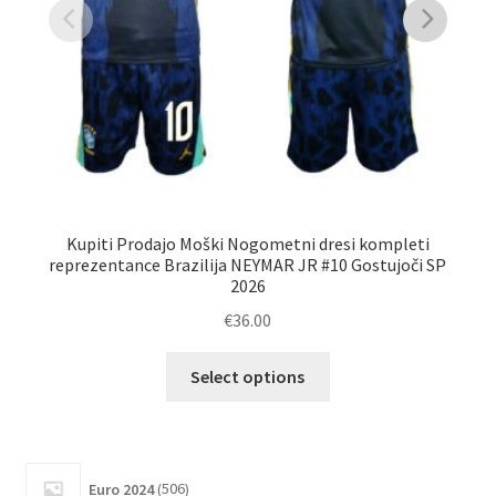
Kupiti Prodajo Moški Nogometni dresi kompleti
Ku
reprezentance Brazilija NEYMAR JR #10 Gostujoči SP
B
2026
€
36.00
Ta
Select options
izdelek
ima
več
različic.
506
Euro 2024
506