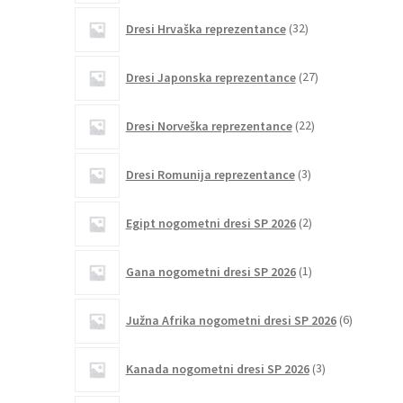
32
Dresi Hrvaška reprezentance
32
izdelkov
27
Dresi Japonska reprezentance
27
izdelkov
22
Dresi Norveška reprezentance
22
izdelkov
3
Dresi Romunija reprezentance
3
izdelki
2
Egipt nogometni dresi SP 2026
2
izdelka
1
Gana nogometni dresi SP 2026
1
izdelek
6
Južna Afrika nogometni dresi SP 2026
6
izdelkov
3
Kanada nogometni dresi SP 2026
3
izdelki