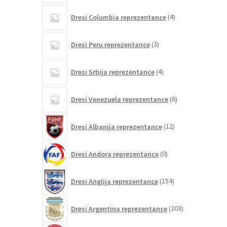
4
Dresi Columbia reprezentance
4
izdelki
3
Dresi Peru reprezentance
3
izdelki
4
Dresi Srbija reprezentance
4
izdelki
6
Dresi Venezuela reprezentance
6
izdelkov
12
Dresi Albanija reprezentance
12
izdelkov
0
Dresi Andora reprezentance
0
izdelkov
154
Dresi Anglija reprezentance
154
izdelkov
203
Dresi Argentina reprezentance
203
izdelki