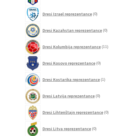
izdelkov
0
Dresi Izrael reprezentance
0
izdelkov
0
Dresi Kazahstan reprezentance
0
izdelkov
11
Dresi Kolumbija reprezentance
11
izdelkov
0
Dresi Kosovo reprezentance
0
izdelkov
1
Dresi Kostarika reprezentance
1
izdelek
0
Dresi Latvija reprezentance
0
izdelkov
0
Dresi Lihtenštajn reprezentance
0
izdelkov
0
Dresi Litva reprezentance
0
izdelkov