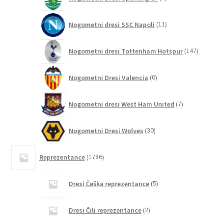
izdelkov
11
Nogometni dresi SSC Napoli
11
izdelkov
147
Nogometni dresi Tottenham Hotspur
147
izdelko
0
Nogometni Dresi Valencia
0
izdelkov
7
Nogometni dresi West Ham United
7
izdelkov
30
Nogometni Dresi Wolves
30
izdelkov
1786
Reprezentance
1786
izdelkov
5
Dresi Češka reprezentance
5
izdelkov
2
Dresi Čili reprezentance
2
izdelka