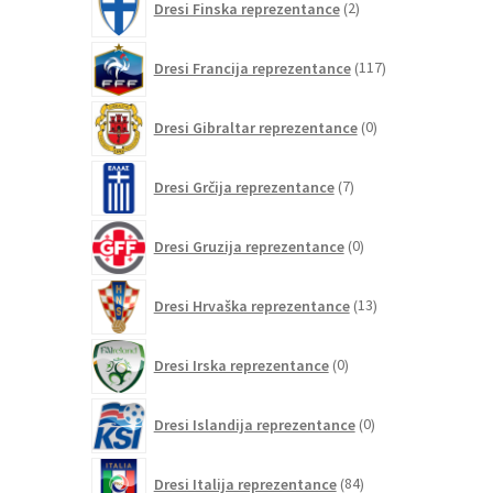
Dresi Finska reprezentance
2
izdelka
117
Dresi Francija reprezentance
117
izdelkov
0
Dresi Gibraltar reprezentance
0
izdelkov
7
Dresi Grčija reprezentance
7
izdelkov
0
Dresi Gruzija reprezentance
0
izdelkov
13
Dresi Hrvaška reprezentance
13
izdelkov
0
Dresi Irska reprezentance
0
izdelkov
0
Dresi Islandija reprezentance
0
izdelkov
84
Dresi Italija reprezentance
84