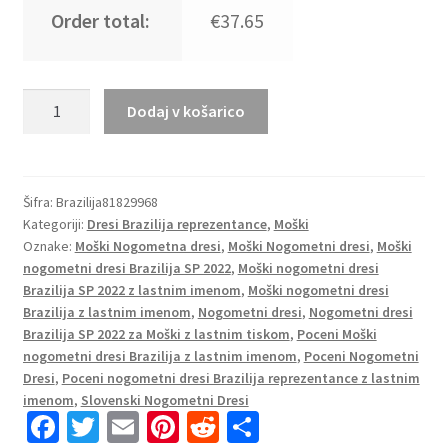
Order total:
€37.65
Moški
Dodaj v košarico
Nogometni
dresi
Brazilija
Gostujoči
Šifra:
Brazilija81829968
Kategoriji:
Dresi Brazilija reprezentance
,
Moški
SP
Oznake:
Moški Nogometna dresi
,
Moški Nogometni dresi
,
Moški
2022
nogometni dresi Brazilija SP 2022
,
Moški nogometni dresi
Kratek
Brazilija SP 2022 z lastnim imenom
,
Moški nogometni dresi
Rokav
Brazilija z lastnim imenom
,
Nogometni dresi
,
Nogometni dresi
+
Brazilija SP 2022 za Moški z lastnim tiskom
,
Poceni Moški
Kratke
nogometni dresi Brazilija z lastnim imenom
,
Poceni Nogometni
hlače
Dresi
,
Poceni nogometni dresi Brazilija reprezentance z lastnim
PAQUETA
imenom
,
Slovenski Nogometni Dresi
Fa
T
E
Pi
R
S
7