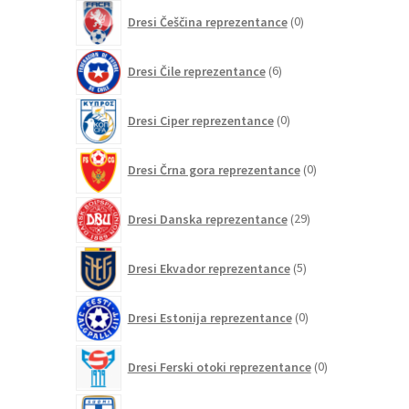
0
Dresi Češčina reprezentance
0
izdelkov
6
Dresi Čile reprezentance
6
izdelkov
0
Dresi Ciper reprezentance
0
izdelkov
0
Dresi Črna gora reprezentance
0
izdelkov
29
Dresi Danska reprezentance
29
izdelkov
5
Dresi Ekvador reprezentance
5
izdelkov
0
Dresi Estonija reprezentance
0
izdelkov
0
Dresi Ferski otoki reprezentance
0
izdelkov
2