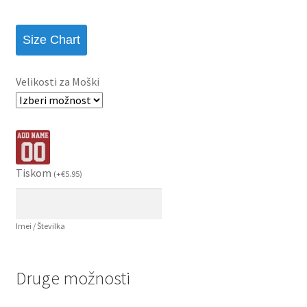
Size Chart
Velikosti za Moški
Tiskom
(
+
€
5.95
)
Imei / Številka
Druge možnosti