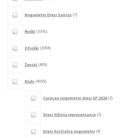
izdelkov
Možnosti
lahko
7
Nogometni Dresi Santos
7
izberete
izdelkov
na
3391
Moški
3391
strani
izdelkov
izdelka
2058
Otroški
2058
izdelkov
405
Ženski
405
izdelkov
4035
Klubi
4035
izdelkov
2
Curaçao nogometni dresi SP 2026
2
izdelka
2
Dresi Alžirija reprezentance
2
izdelka
4
Dresi Avstralija nogometni
4
izdelki