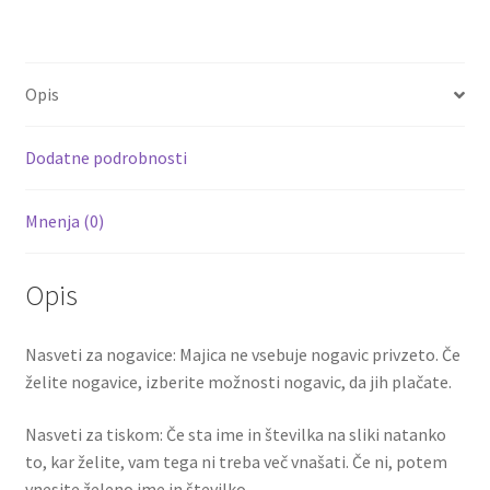
ce
wi
m
nt
e
h
količina
b
tt
ai
er
d
ar
o
er
l
es
di
e
Opis
o
t
t
k
Dodatne podrobnosti
Mnenja (0)
Opis
Nasveti za nogavice: Majica ne vsebuje nogavic privzeto. Če
želite nogavice, izberite možnosti nogavic, da jih plačate.
Nasveti za tiskom: Če sta ime in številka na sliki natanko
to, kar želite, vam tega ni treba več vnašati. Če ni, potem
vnesite želeno ime in številko.