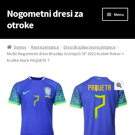
Nogometni dresi za
Skip
Skip
Menu
to
to
otroke
navigation
content
Domov
Domov
Reprezentance
Dresi Brazilija reprezentance
Moški Nogometni dresi Brazilija Gostujoči SP 2022 Kratek Rokav +
Blog
Kratke hlače PAQUETA 7
Kontaktiraj nas
Košarica
Moj račun
Trgovina
Zaključek nakupa