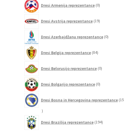
0
Dresi Armenija reprezentance
0
izdelkov
19
Dresi Avstrija reprezentance
19
izdelkov
0
Dresi Azerbajdžanu reprezentance
0
izdelkov
84
Dresi Belgija reprezentance
84
izdelkov
0
Dresi Belorusijo reprezentance
0
izdelkov
0
Dresi Bolgarijo reprezentance
0
izdelkov
Dresi Bosna in Hercegovina reprezentance
15
15
izdelkov
194
Dresi Brazilija reprezentance
194
izdelkov