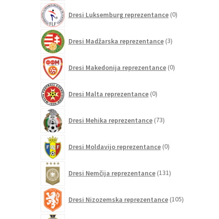
0
Dresi Luksemburg reprezentance
0
izdelkov
3
Dresi Madžarska reprezentance
3
izdelki
0
Dresi Makedonija reprezentance
0
izdelkov
0
Dresi Malta reprezentance
0
izdelkov
73
Dresi Mehika reprezentance
73
izdelkov
0
Dresi Moldavijo reprezentance
0
izdelkov
131
Dresi Nemčija reprezentance
131
izdelkov
105
Dresi Nizozemska reprezentance
105
izdelkov