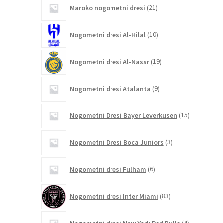
21
Maroko nogometni dresi
21
izdelkov
10
Nogometni dresi Al-Hilal
10
izdelkov
19
Nogometni dresi Al-Nassr
19
izdelkov
9
Nogometni dresi Atalanta
9
izdelkov
15
Nogometni Dresi Bayer Leverkusen
15
izdelkov
3
Nogometni Dresi Boca Juniors
3
izdelki
6
Nogometni dresi Fulham
6
izdelkov
83
Nogometni dresi Inter Miami
83
izdelkov
4
Nogometni dresi New York Red Bulls
4