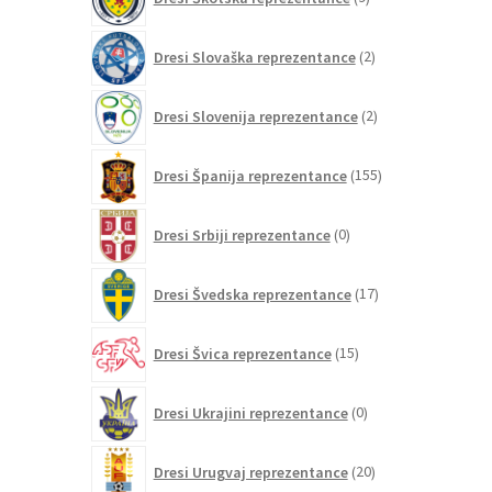
izdelkov
2
Dresi Slovaška reprezentance
2
izdelka
2
Dresi Slovenija reprezentance
2
izdelka
155
Dresi Španija reprezentance
155
izdelkov
0
Dresi Srbiji reprezentance
0
izdelkov
17
Dresi Švedska reprezentance
17
izdelkov
15
Dresi Švica reprezentance
15
izdelkov
0
Dresi Ukrajini reprezentance
0
izdelkov
20
Dresi Urugvaj reprezentance
20
izdelkov