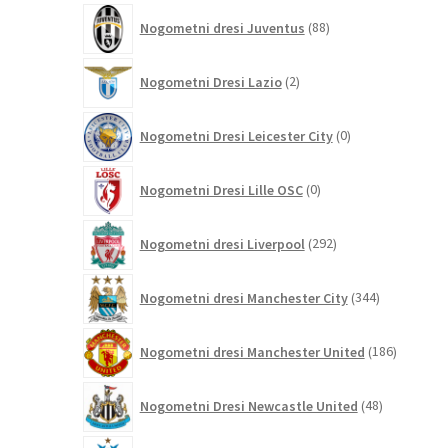
88
Nogometni dresi Juventus
88
izdelkov
2
Nogometni Dresi Lazio
2
izdelka
0
Nogometni Dresi Leicester City
0
izdelkov
0
Nogometni Dresi Lille OSC
0
izdelkov
292
Nogometni dresi Liverpool
292
izdelkov
344
Nogometni dresi Manchester City
344
izdelkov
186
Nogometni dresi Manchester United
186
izdelkov
48
Nogometni Dresi Newcastle United
48
izdelkov
0