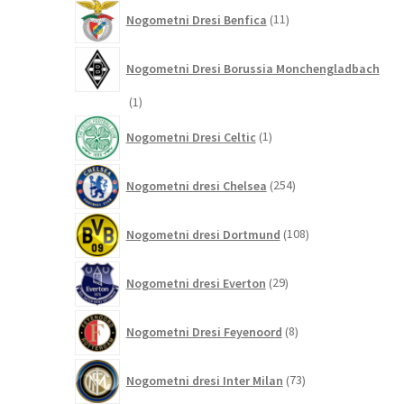
11
Nogometni Dresi Benfica
11
izdelkov
Nogometni Dresi Borussia Monchengladbach
1
1
izdelek
1
Nogometni Dresi Celtic
1
izdelek
254
Nogometni dresi Chelsea
254
izdelkov
108
Nogometni dresi Dortmund
108
izdelkov
29
Nogometni dresi Everton
29
izdelkov
8
Nogometni Dresi Feyenoord
8
izdelkov
73
Nogometni dresi Inter Milan
73
izdelkov