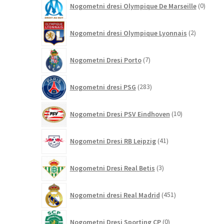
Nogometni dresi Olympique De Marseille
0
izdelk
2
Nogometni dresi Olympique Lyonnais
2
izdelka
7
Nogometni Dresi Porto
7
izdelkov
283
Nogometni dresi PSG
283
izdelkov
10
Nogometni Dresi PSV Eindhoven
10
izdelkov
41
Nogometni Dresi RB Leipzig
41
izdelkov
3
Nogometni Dresi Real Betis
3
izdelki
451
Nogometni dresi Real Madrid
451
izdelkov
0
Nogometni Dresi Sporting CP
0