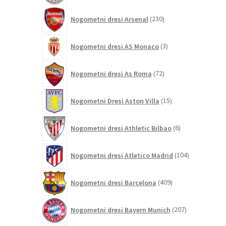
230
Nogometni dresi Arsenal
230
izdelkov
3
Nogometni dresi AS Monaco
3
izdelki
72
Nogometni dresi As Roma
72
izdelkov
15
Nogometni Dresi Aston Villa
15
izdelkov
6
Nogometni dresi Athletic Bilbao
6
izdelkov
104
Nogometni dresi Atletico Madrid
104
izdelki
409
Nogometni dresi Barcelona
409
izdelkov
207
Nogometni dresi Bayern Munich
207
izdelkov