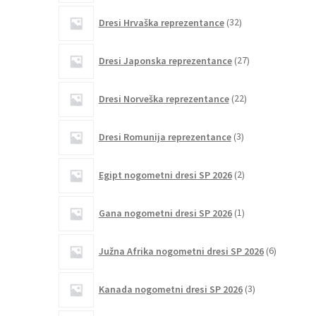
32
Dresi Hrvaška reprezentance
32
izdelkov
27
Dresi Japonska reprezentance
27
izdelkov
22
Dresi Norveška reprezentance
22
izdelkov
3
Dresi Romunija reprezentance
3
izdelki
2
Egipt nogometni dresi SP 2026
2
izdelka
1
Gana nogometni dresi SP 2026
1
izdelek
6
Južna Afrika nogometni dresi SP 2026
6
izdelkov
3
Kanada nogometni dresi SP 2026
3
izdelki