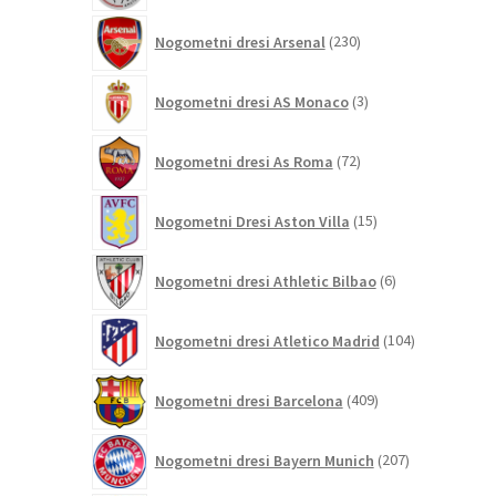
230
Nogometni dresi Arsenal
230
izdelkov
3
Nogometni dresi AS Monaco
3
izdelki
72
Nogometni dresi As Roma
72
izdelkov
15
Nogometni Dresi Aston Villa
15
izdelkov
6
Nogometni dresi Athletic Bilbao
6
izdelkov
104
Nogometni dresi Atletico Madrid
104
izdelki
409
Nogometni dresi Barcelona
409
izdelkov
207
Nogometni dresi Bayern Munich
207
izdelkov