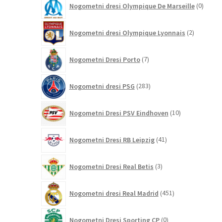
Nogometni dresi Olympique De Marseille
0
izdelk
2
Nogometni dresi Olympique Lyonnais
2
izdelka
7
Nogometni Dresi Porto
7
izdelkov
283
Nogometni dresi PSG
283
izdelkov
10
Nogometni Dresi PSV Eindhoven
10
izdelkov
41
Nogometni Dresi RB Leipzig
41
izdelkov
3
Nogometni Dresi Real Betis
3
izdelki
451
Nogometni dresi Real Madrid
451
izdelkov
0
Nogometni Dresi Sporting CP
0