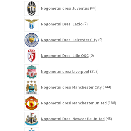
88
Nogometni dresi Juventus
88
izdelkov
2
Nogometni Dresi Lazio
2
izdelka
0
Nogometni Dresi Leicester City
0
izdelkov
0
Nogometni Dresi Lille OSC
0
izdelkov
292
Nogometni dresi Liverpool
292
izdelkov
344
Nogometni dresi Manchester City
344
izdelkov
186
Nogometni dresi Manchester United
186
izdelkov
48
Nogometni Dresi Newcastle United
48
izdelkov
0