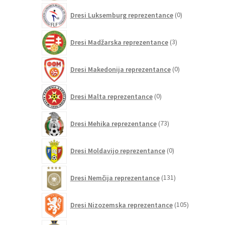
0
Dresi Luksemburg reprezentance
0
izdelkov
3
Dresi Madžarska reprezentance
3
izdelki
0
Dresi Makedonija reprezentance
0
izdelkov
0
Dresi Malta reprezentance
0
izdelkov
73
Dresi Mehika reprezentance
73
izdelkov
0
Dresi Moldavijo reprezentance
0
izdelkov
131
Dresi Nemčija reprezentance
131
izdelkov
105
Dresi Nizozemska reprezentance
105
izdelkov