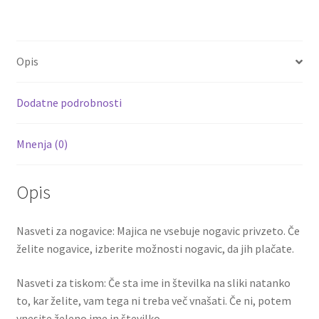
ce
wi
m
nt
e
h
količina
b
tt
ai
er
d
ar
o
er
l
es
di
e
Opis
o
t
t
k
Dodatne podrobnosti
Mnenja (0)
Opis
Nasveti za nogavice: Majica ne vsebuje nogavic privzeto. Če
želite nogavice, izberite možnosti nogavic, da jih plačate.
Nasveti za tiskom: Če sta ime in številka na sliki natanko
to, kar želite, vam tega ni treba več vnašati. Če ni, potem
vnesite želeno ime in številko.