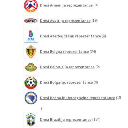
0
Dresi Armenija reprezentance
0
izdelkov
19
Dresi Avstrija reprezentance
19
izdelkov
0
Dresi Azerbajdžanu reprezentance
0
izdelkov
84
Dresi Belgija reprezentance
84
izdelkov
0
Dresi Belorusijo reprezentance
0
izdelkov
0
Dresi Bolgarijo reprezentance
0
izdelkov
Dresi Bosna in Hercegovina reprezentance
15
15
izdelkov
194
Dresi Brazilija reprezentance
194
izdelkov