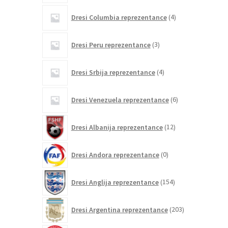
4
Dresi Columbia reprezentance
4
izdelki
3
Dresi Peru reprezentance
3
izdelki
4
Dresi Srbija reprezentance
4
izdelki
6
Dresi Venezuela reprezentance
6
izdelkov
12
Dresi Albanija reprezentance
12
izdelkov
0
Dresi Andora reprezentance
0
izdelkov
154
Dresi Anglija reprezentance
154
izdelkov
203
Dresi Argentina reprezentance
203
izdelki