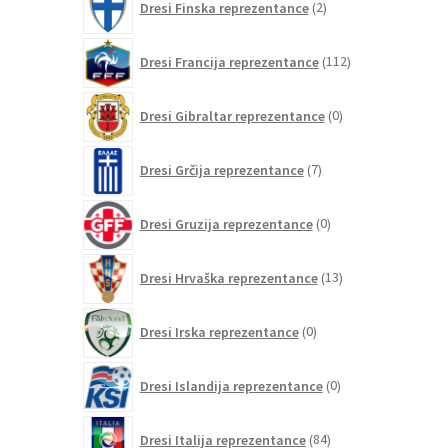
Dresi Finska reprezentance
2
izdelka
112
Dresi Francija reprezentance
112
izdelkov
0
Dresi Gibraltar reprezentance
0
izdelkov
7
Dresi Grčija reprezentance
7
izdelkov
0
Dresi Gruzija reprezentance
0
izdelkov
13
Dresi Hrvaška reprezentance
13
izdelkov
0
Dresi Irska reprezentance
0
izdelkov
0
Dresi Islandija reprezentance
0
izdelkov
84
Dresi Italija reprezentance
84