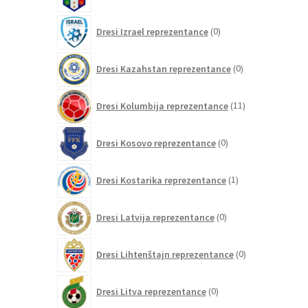
izdelkov
0
Dresi Izrael reprezentance
0
izdelkov
0
Dresi Kazahstan reprezentance
0
izdelkov
11
Dresi Kolumbija reprezentance
11
izdelkov
0
Dresi Kosovo reprezentance
0
izdelkov
1
Dresi Kostarika reprezentance
1
izdelek
0
Dresi Latvija reprezentance
0
izdelkov
0
Dresi Lihtenštajn reprezentance
0
izdelkov
0
Dresi Litva reprezentance
0
izdelkov