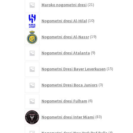
21
Maroko nogometni dresi
21
izdelkov
10
Nogometni dresi Al-Hilal
10
izdelkov
19
Nogometni dresi Al-Nassr
19
izdelkov
9
Nogometni dresi Atalanta
9
izdelkov
15
Nogometni Dresi Bayer Leverkusen
15
izdelkov
3
Nogometni Dresi Boca Juniors
3
izdelki
6
Nogometni dresi Fulham
6
izdelkov
83
Nogometni dresi Inter Miami
83
izdelkov
4
Nogometni dresi New York Red Bulls
4