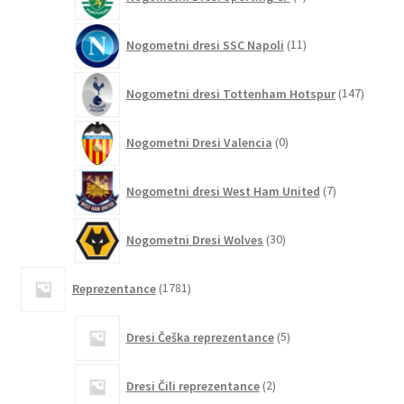
izdelkov
11
Nogometni dresi SSC Napoli
11
izdelkov
147
Nogometni dresi Tottenham Hotspur
147
izdelko
0
Nogometni Dresi Valencia
0
izdelkov
7
Nogometni dresi West Ham United
7
izdelkov
30
Nogometni Dresi Wolves
30
izdelkov
1781
Reprezentance
1781
izdelkov
5
Dresi Češka reprezentance
5
izdelkov
2
Dresi Čili reprezentance
2
izdelka