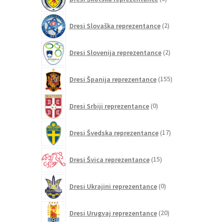
izdelkov
2
Dresi Slovaška reprezentance
2
izdelka
2
Dresi Slovenija reprezentance
2
izdelka
155
Dresi Španija reprezentance
155
izdelkov
0
Dresi Srbiji reprezentance
0
izdelkov
17
Dresi Švedska reprezentance
17
izdelkov
15
Dresi Švica reprezentance
15
izdelkov
0
Dresi Ukrajini reprezentance
0
izdelkov
20
Dresi Urugvaj reprezentance
20
izdelkov