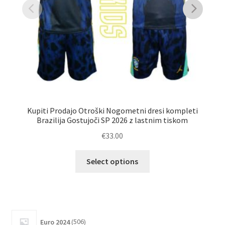
Kupiti Prodajo Otroški Nogometni dresi kompleti
Ku
Brazilija Gostujoči SP 2026 z lastnim tiskom
B
€
33.00
Ta
Select options
izdelek
ima
več
različic.
506
Možnosti
Euro 2024
506