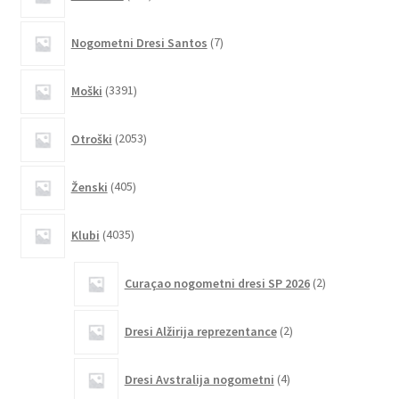
izdelkov
lahko
7
izberete
Nogometni Dresi Santos
7
izdelkov
na
strani
3391
Moški
3391
izdelkov
izdelka
2053
Otroški
2053
izdelkov
405
Ženski
405
izdelkov
4035
Klubi
4035
izdelkov
2
Curaçao nogometni dresi SP 2026
2
izdelka
2
Dresi Alžirija reprezentance
2
izdelka
4
Dresi Avstralija nogometni
4
izdelki