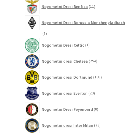
11
Nogometni Dresi Benfica
11
izdelkov
Nogometni Dresi Borussia Monchengladbach
1
1
izdelek
1
Nogometni Dresi Celtic
1
izdelek
254
Nogometni dresi Chelsea
254
izdelkov
108
Nogometni dresi Dortmund
108
izdelkov
29
Nogometni dresi Everton
29
izdelkov
8
Nogometni Dresi Feyenoord
8
izdelkov
73
Nogometni dresi Inter Milan
73
izdelkov