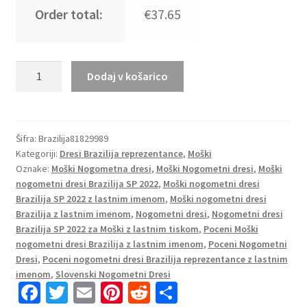
Order total:
€37.65
Moški
Dodaj v košarico
Nogometni
dresi
Brazilija
Gostujoči
Šifra:
Brazilija81829989
Kategoriji:
Dresi Brazilija reprezentance
,
Moški
SP
Oznake:
Moški Nogometna dresi
,
Moški Nogometni dresi
,
Moški
2022
nogometni dresi Brazilija SP 2022
,
Moški nogometni dresi
Kratek
Brazilija SP 2022 z lastnim imenom
,
Moški nogometni dresi
Rokav
Brazilija z lastnim imenom
,
Nogometni dresi
,
Nogometni dresi
+
Brazilija SP 2022 za Moški z lastnim tiskom
,
Poceni Moški
Kratke
nogometni dresi Brazilija z lastnim imenom
,
Poceni Nogometni
hlače
Dresi
,
Poceni nogometni dresi Brazilija reprezentance z lastnim
FIRMINO
imenom
,
Slovenski Nogometni Dresi
Fa
T
E
Pi
R
S
24