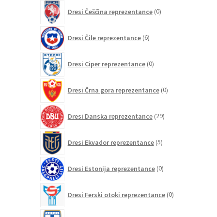
0
Dresi Češčina reprezentance
0
izdelkov
6
Dresi Čile reprezentance
6
izdelkov
0
Dresi Ciper reprezentance
0
izdelkov
0
Dresi Črna gora reprezentance
0
izdelkov
29
Dresi Danska reprezentance
29
izdelkov
5
Dresi Ekvador reprezentance
5
izdelkov
0
Dresi Estonija reprezentance
0
izdelkov
0
Dresi Ferski otoki reprezentance
0
izdelkov
2