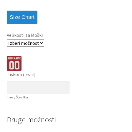
Size Chart
Velikosti za Moški
Tiskom
(
+
€
5.95
)
Imei / Številka
Druge možnosti