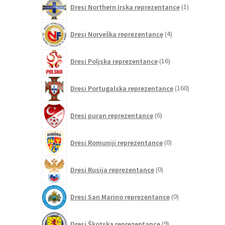
1
Dresi Northern Irska reprezentance
1
izdelek
4
Dresi Norveška reprezentance
4
izdelki
16
Dresi Poljska reprezentance
16
izdelkov
160
Dresi Portugalska reprezentance
160
izdelkov
6
Dresi puran reprezentance
6
izdelkov
0
Dresi Romuniji reprezentance
0
izdelkov
0
Dresi Rusija reprezentance
0
izdelkov
0
Dresi San Marino reprezentance
0
izdelkov
9
Dresi Škotska reprezentance
9